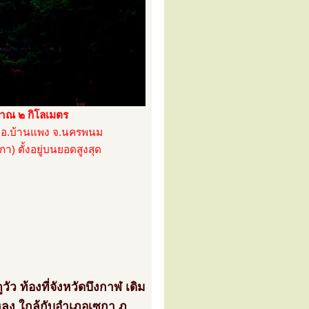
มาณ ๒ กิโลเมตร
ับ อ.บ้านแพง จ.นครพนม
า) ตั้งอยู่บนยอดสูงสุด
ัว ท้องที่จังหวัดบึงกาฬ เดิม
โหลง ใกล้กับอำเภอเซกา ภู