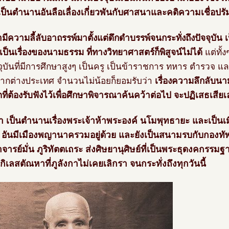
เป็นตำนานอันลือเลื่องเกี่ยวพันกับศาสนาและคติความเชื่อปร
ามีความลี้ลับอาถรรพ์มาตั้งแต่ดึกดำบรรพ์จนกระทั่งถึงปัจจุบัน
ป็นเรื่องของนามธรรม ที่ทางวิทยาศาสตร์ก็พิสูจน์ไม่ได้
แต่ทั้ง
จุบันที่มีการศึกษาสูงๆ เป็นครู เป็นข้าราชการ ทหาร ตำรวจ 
จากต่างประเทศ จำนวนไม่น้อยก็ยอมรับว่า
เรื่องความลึกลับนา
ที่ต้องรับฟังไว้เพื่อศึกษาพิจารณาค้นคว้าต่อไป จะปฏิเสธเสียเล
กา เป็นตำนานเรื่องพระเจ้าห้าพระองค์ นโมพุทธายะ และเป็
 อันมีเมืองพญานาครวมอยู่ด้วย และยังเป็นสนามรบกับกองทั
จารย์มั่น ภูริทัตตเถระ ส่งศิษยานุศิษย์ที่เป็นพระธุดงคกรรมฐ
กิเลสตัณหาที่ภูลังกาไม่เคยเลิกรา จนกระทั่งถึงทุกวันนี้