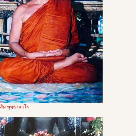
่สิม พุทฺธาจาโร