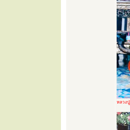
หลวงปู