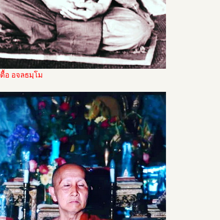
่ตื้อ อจลธมฺโม