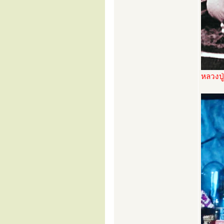
หลวงปู