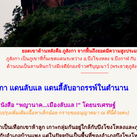
ยอดเขาด้านหลังคือ ภูลังกา จากพื้นถึงยอดมีความสูงประ
ภูลังกา เป็นภูเขาที่กั้นเขตแดนระหว่าง อ.บึงโขงหลง จ.บึงกาฬ ก
ด้านบนเป็นลานหินกว้างมีเจดีย์กองข้าวศรีบุญเนาว์ (พระธาตุภูลังก
------------------
ังกา แดนลับแล แดนลี้ลับอาถรรพ์ในตำนาน
นังสือ “พญานาค...เมืองลับแล !” โดยนรเศรษฐ์
ับปรุงเพิ่มเติมเนื้อหาเล็กน้อย กราบขออนุญาตมา ณ ที่นี้ด้วยค่ะ)
าเป็นเทือกเขาห้าลูก เกาะกลุ่มกันอยู่ใกล้กับบึงโขงโหลงและภูว
ยู่กับอำเภอบ้านแพง แต่ในปัจจุบันเป็นพื้นที่ของอำเภอบึงโขง