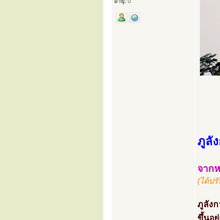
อายุ:
0
ภูล
จากห
(ได้ปร
ภูลังก
ขึ้นอ