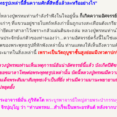
ธรูปเหล่านี้สิ้นความศักดิ์สิทธิ์แล้วละหรืออย่างไร”
่หลวงปู่พรหมท่านกำลังรำพึงในใจอยู่นั้น
ก็เกิดความอัศจรรย์ข
่งเก่าๆ ที่แขวนอยู่ชายโบสถ์หลังเก่านั้นถูกแรงสะเทือนดังเกร
ข้ายึดเสาศาลาไว้เพราะกลัวแผ่นดินจะถล่ม หลวงปู่พรหมท่าน
็นประจักษ์แก่ตัวของท่านเองว่า...ความอัศจรรย์ครั้งนี้ไม่ใช่
ของพระพุทธรูปที่หักพังเหล่านั้น ท่านแสดงให้เห็นถึงความศักดิ
ะมาทในสิ่งเหล่านี้
เพราะเป็นวัตถุบูชาชั้นสูงย่อมมีเทวดาปก
ลวงปู่พรหมท่านเห็นเหตุการณ์อันน่าอัศจรรย์นี้แล้ว บังเกิดปีต
อขมาลาโทษต่อพระพุทธรูปเหล่านั้น บัดนี้หลวงปู่พรหมมีความ
มเด็จพระสัมมาสัมพุทธเจ้าเป็นที่ยิ่ง ท่านมีความมานะพยายามท
หยุดยั้ง
ระอาจารย์มั่น ภูริทัตโต
พระบูรพาจารย์ใหญ่สายพระป่ากรร
จิรปุญฺโญ ว่า “ท่านพรหม...สำเร็จเป็นพระอรหันต์ หลังจาก