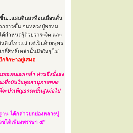
ึ้น...แผ่นดินสะทือนเลื่อนลั่น
ียวกราวขึ้น จนหลวงปู่พรหม
ได้กำหนดรู้ด้วยวาระจิต และ
แผ่นดินไหวแน่ แต่เป็นด้วยพุทธ
์สิทธิ์เหล่านั้นมีจริงๆ ไม่
ปักรักษาอยู่เสมอ
ิขนพองสยองเกล้า ท่านจึงนั่งลง
เชื่อมั่นในพุทธานุภาพของ
ี่จะบำเพ็ญธรรมขั้นสูงต่อไป
มฐาน
ได้กล่าวยกย่องหลวงปู่
บวชได้เพียงพรรษา ๕”