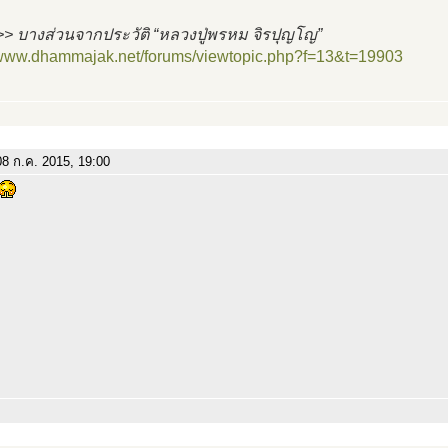
> บางส่วนจากประวัติ “หลวงปู่พรหม จิรปุญโญ”
//www.dhammajak.net/forums/viewtopic.php?f=13&t=19903
8 ก.ค. 2015, 19:00