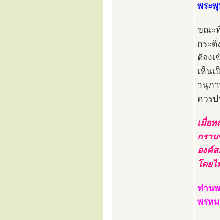
พระพุท
ขณะที
กระดิ
ต้องเ
เห็นเป
านุภาพ
ควรปร
เมื่อห
กราบข
องค์ส
โดยไม่
ท่านพ
พรหม 