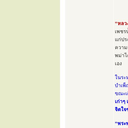
“หลวง
เพชรน
แก่ปร
ความแ
พม่าไ
เอง
ในระห
บำเพ็
ขณะเ
เก่าๆ
จิตใจข
“พระพ