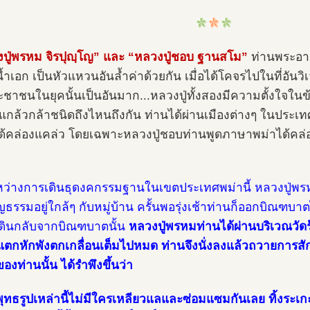
ปู่พรหม จิรปุญฺโญ” และ “หลวงปู่ชอบ ฐานสโม”
ท่านพระอาจา
้ำเอก เป็นหัวแหวนอันล้ำค่าด้วยกัน เมื่อได้โคจรไปในที่อันวิเ
ะชาชนในยุคนั้นเป็นอันมาก...หลวงปู่ทั้งสองมีความตั้งใจในข
กล้วกล้าชนิดถึงไหนถึงกัน ท่านได้ผ่านเมืองต่างๆ ในปร
ด้คล่องแคล่ว โดยเฉพาะหลวงปู่ชอบท่านพูดภาษาพม่าได้คล
ว่างการเดินธุดงคกรรมฐานในเขตประเทศพม่านี้ หลวงปู่พร
ญธรรมอยู่ใกล้ๆ กับหมู่บ้าน ครั้นพอรุ่งเช้าท่านก็ออกบิณ
ดินกลับจากบิณฑบาตนั้น
หลวงปู่พรหมท่านได้ผ่านบริเวณวัดร้
 แตกหักพังตกเกลื่อนเต็มไปหมด ท่านจึงนั่งลงแล้วถวายการส
องท่านนั้น ได้รำพึงขึ้นว่า
ุทธรูปเหล่านี้ไม่มีใครเหลียวแลและซ่อมแซมกันเลย ทิ้งระเก