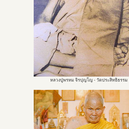
หลวงปู่พรหม จิรปุญโญ - วัดประสิทธิธรรม