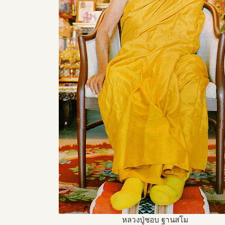
หลวงปู่ชอบ ฐานสโม