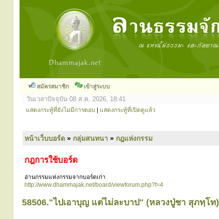
สมัครสมาชิก
เข้าสู่ระบบ
วันเวลาปัจจุบัน 08 ส.ค. 2026, 18:41
แสดงกระทู้ที่ยังไม่มีการตอบ
|
แสดงกระทู้ที่เปิดดูแล้ว
หน้าเว็บบอร์ด
»
กลุ่มสนทนา
»
กฎแห่งกรรม
กฎการใช้บอร์ด
อ่านกรรมแห่งกรรมจากบอร์ดเก่า
http://www.dhammajak.net/board/viewforum.php?f=4
58506."ไปเอาบุญ แต่ไม่ละบาป" (หลวงปู่ชา สุภทฺโท)