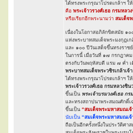
ได้ทรงพระกรุณาโปรดเกล้าฯ ให้
คือ
พระเจ้าวรวงศ์เธอ กรมหลวงช
หรือเรียกอีกพระนามว่า
สมเด็จพ
เนื่องในโอกาสอภิลักขิตสมัย ๑๐
แห่งพระบาทสมเด็จพระมงกุฎเกล้าเ
และ ๑๐๐ ปีวันเสด็จขึ้นทรงราชย์
ในการนี้ เมื่อวันที่ ๑๗ กรกฎา
ตรงกับวันพฤหัสบดี แรม ๗ ค่ำ 
พระบาทสมเด็จพระวชิรเกล้าเจ้าอย
ได้ทรงพระกรุณาโปรดเกล้าฯ ให้
พระเจ้าวรวงศ์เธอ กรมหลวงชินวร
ขึ้นเป็น
พระเจ้าบรมวงศ์เธอ กร
และทรงสถาปนาพระสมณศักดิ์เ
ขึ้นเป็น
“สมเด็จพระมหาสมณเจ้า
นับเป็น
“สมเด็จพระมหาสมณเจ้า” 
ถือเป็นอีกครั้งหนึ่งในประวัติ
สมเด็จพระสังฆราชในพระบรมโกศ