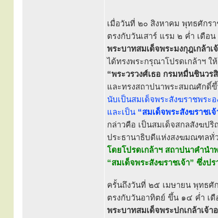
เมื่อวันที่ ๒๐ สิงหาคม พุทธศั
ตรงกับวันเสาร์ แรม ๒ ค่ำ เดือ
พระบาทสมเด็จพระมงกุฎเกล้าเจ้าอ
ได้ทรงพระกรุณาโปรดเกล้าฯ ให้
“พระวรวงศ์เธอ กรมหมื่นชินวรสิร
และทรงสถาปนาพระสมณศักดิ์ขึ้
นับเป็นสมเด็จพระสังฆราชพระองค
และเป็น
“สมเด็จพระสังฆราชเจ้
กล่าวคือ เป็นสมเด็จสกลสังฆป
ประธานาธิบดีแห่งสงฆมณฑลทั
โดยโปรดเกล้าฯ สถาปนาคำนำพระ
“สมเด็จพระสังฆราชเจ้า” ซึ่งปรา
ครั้นถึงวันที่ ๒๕ เมษายน พุทธ
ตรงกับวันอาทิตย์ ขึ้น ๑๔ ค่ำ 
พระบาทสมเด็จพระปกเกล้าเจ้าอยู่