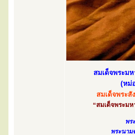
สมเด็จพระมหา
(หม่
สมเด็จพระสัง
“สมเด็จพระมหาส
พระ
พระนามฉ