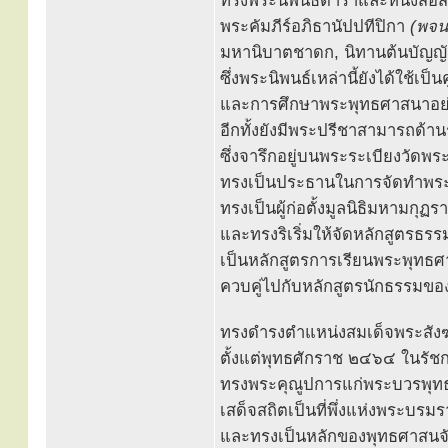
ทรงพระนิพนธ์ตำราและหนังสือ
พระคัมภีร์อภิธานัปปทีปิกา
(พจน
มหานิบาตชาดก, นิทานต้นบัญญัต
ซึ่งพระนิพนธ์เหล่านี้ยังได้ใช้เป
และการศึกษาพระพุทธศาสนาอย่า
อีกทั้งยังมีพระปรีชาสามารถด้าน
ซึ่งจารึกอยู่บนพระระเบียงวัด
ทรงเป็นประธานในการจัดทำพระ
ทรงเป็นผู้ก่อตั้งมูลนิธิมหามกุ
และทรงริเริ่มให้จัดหลักสูตรธร
เป็นหลักสูตรการเรียนพระพุท
ควบคู่ไปกับหลักสูตรนักธรรมข
ทรงดำรงตำแหน่งสมเด็จพระสังฆ
ตั้งแต่พุทธศักราช ๒๔๖๔ ในรัชก
ทรงพระคุณูปการแก่พระบวรพุทธ
เสด็จสถิตเป็นที่พึ่งแห่งพระบร
และทรงเป็นหลักของพุทธศาสนจัก