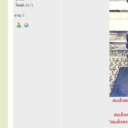
โพสต์:
8171
อายุ:
0
สมเด็จพ
สมเด็จพ
“สมเด็จพร