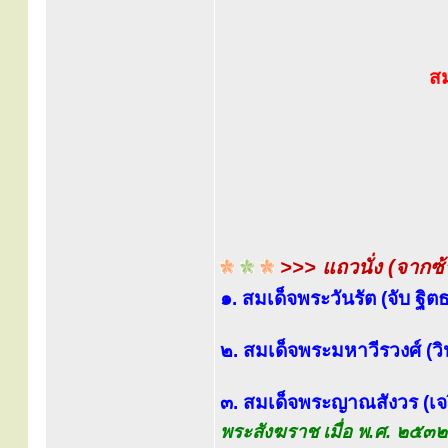
ส
>>> แถวนั่ง (จากซ
๑. สมเด็จพระวันรัต (จับ ฐ
๒. สมเด็จพระมหาวีรวงศ์ (ว
๓. สมเด็จพระญาณสังวร (เจ
พระสังฆราช เมื่อ พ.ศ. ๒๕๓๒