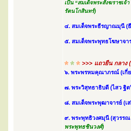
เป็น “สมเด็จพระสังฆราชเจ้า
รัตนโกสินทร์)
๔. สมเด็จพระธีรญาณมุนี (ธี
๕. สมเด็จพระพุทธโฆษาจารย์
>>> แถวยืน กลาง 
๖. พระพรหมคุณาภรณ์ (เกี่
๗. พระวิสุทธาธิบดี (ไสว ฐิ
๘. สมเด็จพระพุฒาจารย์ (เสง
๙. พระพุทธิวงศมุนี (สุวรร
พระพุทธชินวงศ์)