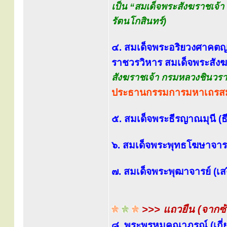
เป็น “สมเด็จพระสังฆราชเจ้า
รัตนโกสินทร์)
๔. สมเด็จพระอริยวงศาคตญ
ราชวรวิหาร สมเด็จพระสังฆร
สังฆราชเจ้า กรมหลวงชินวราล
ประธานกรรมการมหาเถร
๕. สมเด็จพระธีรญาณมุนี (ธี
๖. สมเด็จพระพุทธโฆษาจารย์ 
๗. สมเด็จพระพุฒาจารย์ (เสง
>>> แถวยืน (จากซ
๘. พระพรหมคุณาภรณ์ (เกี่