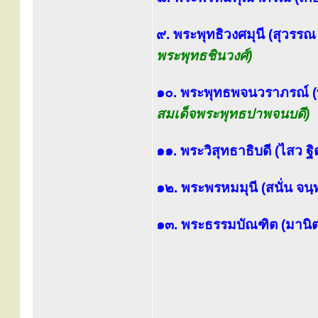
๙. พระพุทธิวงศมุนี (สุวรร
พระพุทธชินวงศ์)
๑๐. พระพุทธพจนวราภรณ์ (ท
สมเด็จพระพุทธปาพจนบดี)
๑๑. พระวิสุทธาธิบดี (ไสว ฐ
๑๒. พระพรหมมุนี (สนั่น จ
๑๓. พระธรรมบัณฑิต (มานิต