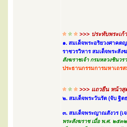
>>> ประทับพระเก้าอ
๑. สมเด็จพระอริยวงศาคตญ
ราชวรวิหาร สมเด็จพระสังฆร
สังฆราชเจ้า กรมหลวงชินวราล
ประธานกรรมการมหาเถร
>>> แถวยืน หน้าสุ
๒. สมเด็จพระวันรัต (จับ ฐ
๓. สมเด็จพระญาณสังวร (เจ
พระสังฆราช เมื่อ พ.ศ. ๒๕๓๒