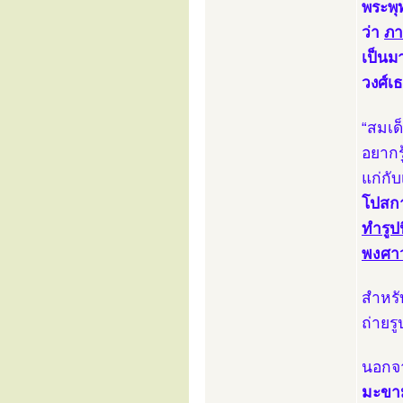
พระพุ
ว่า
ภา
เป็นม
วงศ์เ
“สมเด็
อยากรู
แก่กั
โปสกา
ทำรูป
พงศาว
สำหรั
ถ่ายร
นอกจา
มะขา