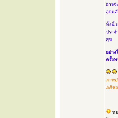
อาจจะ
อุดมศั
ทั้งน
ประจำ
ศุข
อย่างไ
ครั้ง
ภาพปร
มติชน
หม