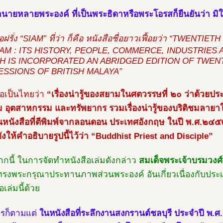
้านายหลายพระองค์ ที่เป็นพระธิดาหรือพระโอรสก็ยืนยันว่า ม
ือฝรั่ง “SIAM” ที่ว่า ก็คือ หนังสือชื่อยาวเฟื้อยว่า “TWEN
IAM : ITS HISTORY, PEOPLE, COMMERCE, INDUSTRIE
H IS INCORPORATED AN ABRIDGED EDITION OF TWEN
ESSIONS OF BRITISH MALAYA”
่อเป็นไทยว่า
“เรื่องน่ารู้ของสยามในศตวรรษที่ ๒๐ ว่าด้วยปร
 อุตสาหกรรม และทรัพยากร รวมเรื่องน่ารู้ของบริติชมลายา
็นหนังสือที่ตีพิมพ์จากลอนดอน ประเทศอังกฤษ ในปี พ.ศ.๒๔๕๒
ยังให้คำอธิบายรูปนี้ไว้ว่า “Buddhist Priest and Disciple”
กนี้ ในการจัดทำหนังสือเล่มดังกล่าว
สมเด็จพระเจ้าบรมวง
รงพระกรุณาประทานภาพส่วนพระองค์ อันเกี่ยวเนื่องกับประเ
อเล่มนี้ด้วย
ไรก็ตามแต่
ในหนังสือที่ระลึกงานสงกรานต์ชลบุรี ประจำปี พ.ศ