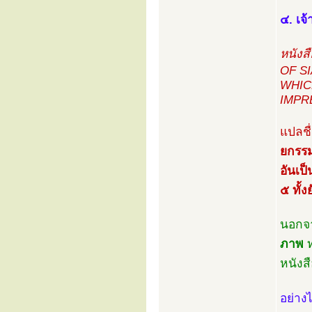
๔. เจ
หนังส
OF S
WHIC
IMPR
แปลชื
ยกรรม
อันเป
๕ ทั้ง
นอกจา
ภาพ
ท
หนังสื
อย่าง