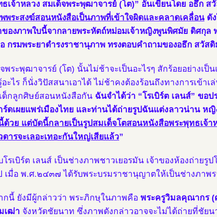
ทธเจ้าหลวง สมเด็จพระพุฒาจารย์ (โต)” อันเขียนโดย อธึก สวัส
พพระสงฆ์สอนหนังสือเป็นภาพที่เข้าใจผิดและคลาดเคลื่อน
ดัง
าของภาพใบนี้จากลายพระหัตถ์หม่อมเจ้าหญิงพูนพิศมัย ดิศกุล
ธอ กรมพระยาดำรงราชานุภาพ ทรงตอบคำถามของอธึก สวัสดิ
จพระพุฒาจารย์ (โต) นั้นไม่ช้าจะเป็นอะไรๆ สักร้อยอย่างเป็นเรื่
้อะไร ก็นั่งวิปัสสนาเอาได้ ไม่ช้าคงต้องร้อนถึงทางการเข้าเล
บเด็กลูกศิษย์สอนหนังสือกัน
ฉันจำได้ว่า “โรเบิร์ต เลนส์” ขอ
ร์ดเผยแพร่เมืองไทย และท่านได้ถ่ายรูปฉันแต่งลาวน่าน หญ
นี้ด้วย แต่บัดนี้กลายเป็นรูปสมเด็จโตสอนหนังสือพระพุทธเจ้าห
ดารจะเลอะเทอะกันใหญ่เสียแล้ว
”
บโรเบิร์ต เลนส์ เป็นช่างภาพชาวเยอรมัน เจ้าของห้องถ่ายรูปโร
ูป เมื่อ พ.ศ.๒๔๓๗ ได้รับพระบรมราชานุญาตให้เป็นช่างภาพร
กนี้ ยังมีผู้กล่าวว่า พระภิกษุในภาพคือ
พระครูวิมลคุณากร (
มเฒ่า
จังหวัดชัยนาท ซึ่งภาพดังกล่าวอาจจะไม่ได้ถ่ายที่ชัยน