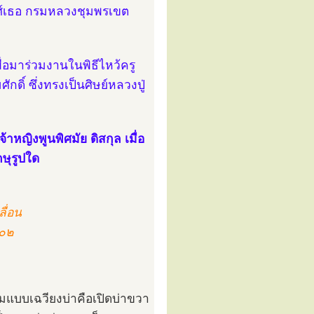
งศ์เธอ กรมหลวงชุมพรเขต
พื่อมาร่วมงานในพิธีไหว้ครู
ิ์ ซึ่งทรงเป็นศิษย์หลวงปู่
้าหญิงพูนพิศมัย ดิสกุล เมื่อ
กษุรูปใด
ื่อน
๓๐๒
มแบบเฉวียงบ่าคือเปิดบ่าขวา