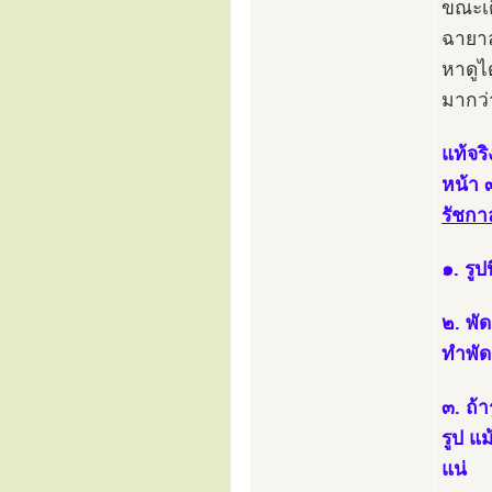
ขณะเด
ฉายาล
หาดูได
มากว่
แท้จร
หน้า 
รัชกา
๑. รูป
๒. พั
ทำพัด
๓. ถ้
รูป แม
แน่