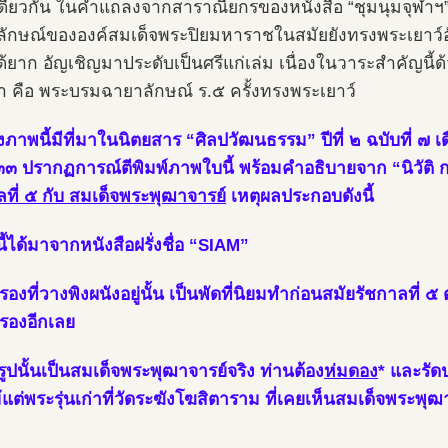
ียวกัน ในคำแถลงจากสาราณียกรของหนังสือ “ชุมนุมจุฬาฯ” ด
ักษณ์ขององค์สมเด็จพระปิยมหาราชในสมัยยังทรงพระเยาว์อ
้ยาก อัญเชิญมาประดับเป็นศรีแก่เล่ม เนื่องในวาระสำคัญนี้ด้ว
า คือ พระบรมฉายาลักษณ์ ร.๕ ครั้งทรงพระเยาว์
ิงภาพนี้มีที่มาในนิตยสาร “ศิลปวัฒนธรรม” ปีที่ ๒ ฉบับที่
๓๓ ปรากฏการณ์ตีพิมพ์ภาพใบนี้ พร้อมคำอธิบายจาก “นิวัติ ก
ลที่ ๕ กับ สมเด็จพระพุฒาจารย์
เหตุผลประกอบดังนี้
นี้ได้มาจากหนังสือฝรั่งชื่อ “SIAM”
ดรองที่วางพิงผนังอยู่นั้น เป็นพัดที่นิยมทำก่อนสมัยรัชกาลที่
รองอีกเลย
ารูปนั้นเป็นสมเด็จพระพุฒาจารย์จริง ท่านต้อง
ห่มดอง
* และรัด
้แต่พระรุ่นเก่าที่วัดระฆังโฆสิตาราม ที่เคยเห็นสมเด็จพระพุฒา