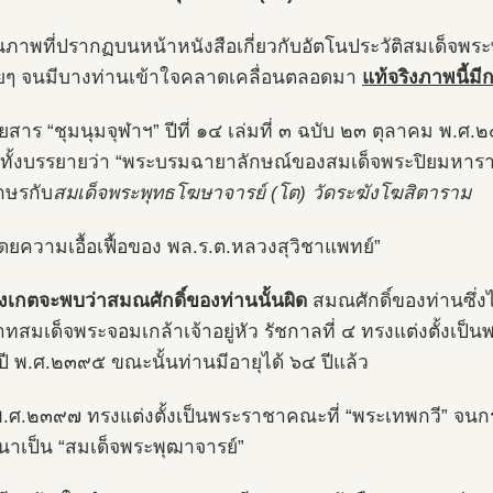
็นภาพที่ปรากฏบนหน้าหนังสือเกี่ยวกับอัตโนประวัติสมเด็จพระ
่อยๆ จนมีบางท่านเข้าใจคลาดเคลื่อนตลอดมา
แท้จริงภาพนี้มี
ยสาร “ชุมนุมจุฬาฯ” ปีที่ ๑๔ เล่มที่ ๓ ฉบับ ๒๓ ตุลาคม พ.ศ
้ทั้งบรรยายว่า “พระบรมฉายาลักษณ์ของสมเด็จพระปิยมหารา
กษรกับ
สมเด็จพระพุทธโฆษาจารย์ (โต) วัดระฆังโฆสิตาราม
ยความเอื้อเฟื้อของ พล.ร.ต.หลวงสุวิชาแพทย์”
งเกตจะพบว่าสมณศักดิ์ของท่านนั้นผิด
สมณศักดิ์ของท่านซึ่
ทสมเด็จพระจอมเกล้าเจ้าอยู่หัว รัชกาลที่ ๔ ทรงแต่งตั้งเป
นปี พ.ศ.๒๓๙๕ ขณะนั้นท่านมีอายุได้ ๖๔ ปีแล้ว
พ.ศ.๒๓๙๗ ทรงแต่งตั้งเป็นพระราชาคณะที่ “พระเทพกวี” จนก
าเป็น “สมเด็จพระพุฒาจารย์”