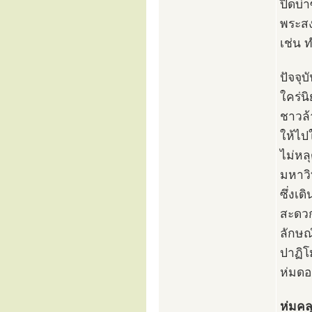
ปิดบ่
พระสง
เช่น 
ปัจจุ
ใคร่น
ชาวล้
ให้ไป
ไม่หล
มหาวิ
ซึ่งเ
สะดวก
ลักษณ
ปาฏิโ
ห่มดอ
ห่มคล