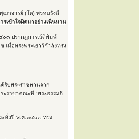
พุฒาจารย์ (โต) พรหมรังสี
การเข้าใจผิดมาอย่างเนิ่นนาน
.๒๕๐๓ ปรากฏการณ์ตีพิมพ์
ช เมื่อทรงพระเยาว์กำลังทรง
งได้รับพระราชทานจาก
็นพระราชาคณะที่ “พระธรรมกิ
ระทั่งปี พ.ศ.๒๔๐๗ ทรง