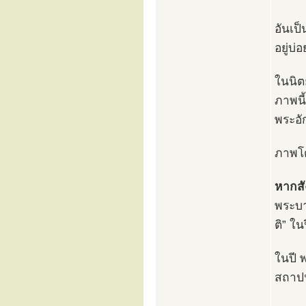
อันเป
อยู่บ
ในนิต
ภาพนี
พระอั
ภาพโด
หากสั
พระบา
ติ” ใ
ในปี 
สถาปน