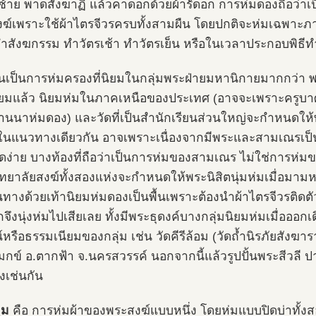
าซ้าย พาดสังฆาฏิ แล้วคาดอกด้วยผ้ารัดอก การห่มดองถือว่าเ
ฆ์เพราะใช้ผ้าไตรจีวรครบทั้งสามผืน โดยปกติจะห่มเฉพาะ
ทำสังฆกรรม ทำวัตรเช้า ทำวัตรเย็น หรือในเวลาประกอบพิธีท
บันเป็นการห่มครองที่นิยมในกลุ่มพระฝ่ายมหานิกายมากกว่า พ
ิยมแล้ว นิยมห่มในภาคเหนือของประเทศ (อาจจะเพราะครูบาศรีว
านนาห่มดอง) และวัดที่เป็นสำนักเรียนส่วนใหญ่จะกำหนดให้
ในแนวทางเดียวกัน อาจเพราะเนื่องจากมีพระและสามเณรเป
ุดง่าย บางท้องที่ถือว่าเป็นการห่มของสามเณร ไม่ใช่การห่มขอ
ทยาลัยสงฆ์ทั้งสองแห่งจะกำหนดให้พระนิสิตนุ่มห่มเมื่อมามห
ดินทางด้วยเท้านิยมห่มดองเป็นพื้นเพราะต้องนำผ้าไตรจีวรติด
จึงนุ่งห่มไปเสียเลย ทั้งมีพระธุดงค์บางกลุ่มนิยมห่มเมื่อออก
์หรือธรรมเนียมของกลุ่ม เช่น วัดคีรีล้อม (วัดถ้ำนิรภัยสังฆาร
มกข์ อ.ตากฟ้า จ.นครสวรรค์ นอกจากนี้แล้วรูปปั้นพระสีวลี ป
งเช่นกัน
ุม
คือ การห่มผ้าของพระสงฆ์แบบหนึ่ง โดยห่มแบบปิดบ่าทั้งส