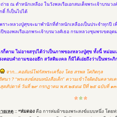
ถ่าย ณ ตำหนักเหลือง ในวังพลเรือเอกสมเด็จพระเจ้าบรมว
กดิ์ ก็เป็นไปได้
ี้ เพราะหลวงปู่ศุขจะมาพำนักที่ตำหนักเหลืองเป็นประจำทุกปี เ
ปีของพลเรือเอกพระเจ้าบรมวงศ์เธอ กรมหลวงชุมพรเขตอุดมศักด
รก็ตาม ไม่อาจสรุปได้ว่าเป็นภาพของหลวงปู่ศุข ทั้งนี้ หม่อมเจ
ทรงตอบคำถามของอธึก สวัสดิมงคล ก็มิได้เอ่ยถึงว่าเป็นพระภิ
จาก...คอลัมน์โฟกัสพระเครื่อง โดย สรพล โศภิตกุล
ิศนา ? “พระสงฆ์สอนหนังสือเด็ก” ความเข้าใจผิดอันคลาดเคล
สุดสัปดาห์ วันที่ ๒๙ กรกฎาคม พ.ศ.๒๕๔๘ ปีที่ ๒๕ ฉบับที่ ๑
*ห่มดอง
ายเหตุ
::
คือ การห่มผ้าของพระสงฆ์แบบหนึ่ง โดยห่