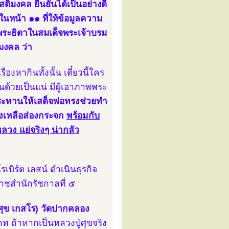
ดิมงคล ยืนยันได้เป็นอย่างดี
ในหน้า ๑๑ ที่ให้ข้อมูลความ
 พระธิดาในสมเด็จพระเจ้าบรม
มงคล ว่า
องหากินทั้งนั้น เดี๋ยวนี้ใคร
่นด้วยเป็นแน่ มีผู้เอาภาพพระ
ประทานให้เสด็จพ่อทรงช่วยทำ
ิงเหลือส่องกระจก
พร้อมกับ
ลวง แย่จริงๆ น่ากลัว
เบิร์ต เลสน์ ดำเนินธุรกิจ
าชสำนักรัชกาลที่ ๕
ศุข เกสโร) วัดปากคลอง
าท ถ้าหากเป็นหลวงปู่ศุขจริง