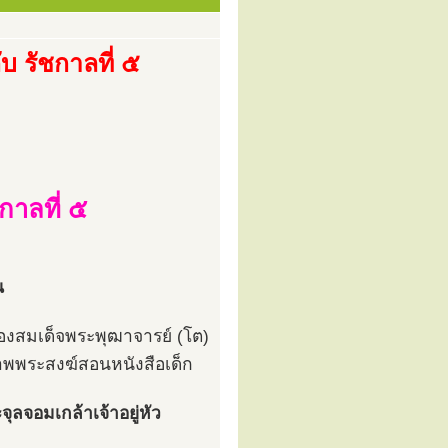
ับ รัชกาลที่ ๕
กาลที่ ๕
น
ของสมเด็จพระพุฒาจารย์ (โต)
ภาพพระสงฆ์สอนหนังสือเด็ก
ลจอมเกล้าเจ้าอยู่หัว