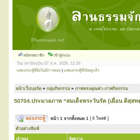
สมัครสมาชิก
เข้าสู่ระบบ
วันเวลาปัจจุบัน 07 ส.ค. 2026, 12:29
แสดงกระทู้ที่ยังไม่มีการตอบ
|
แสดงกระทู้ที่เปิดดูแล้ว
หน้าเว็บบอร์ด
»
กลุ่มกิจกรรม
»
ภาพทรงคุณค่า-ภาพกิจกรรม
50704.ประมวลภาพ “สมเด็จพระวันรัต (เผื่อน ติสฺสท
หน้า
1
จากทั้งหมด
1
[ 6 โพสต์ ]
ตัวอย่างพิมพ์
เจ้าของ
ข้อความ