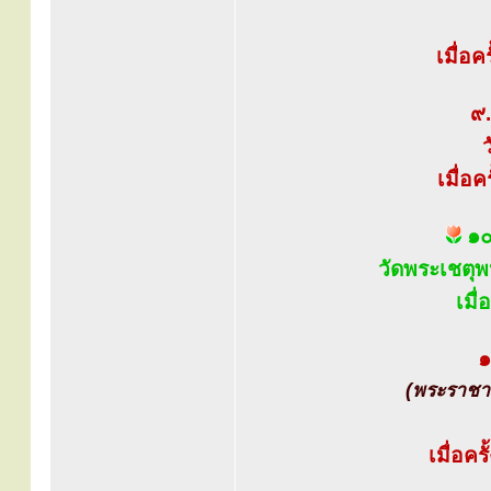
เมื่อค
๙.
เมื่อ
๑๐.
วัดพระเชตุพ
เมื
๑
(พระราชา
เมื่อคร