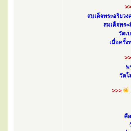
>
สมเด็จพระอริยวง
สมเด็จพระส
วัดเ
เมื่อครั
>
พร
วัดโ
>>>
คื