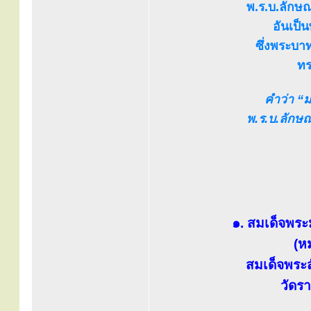
พ.ร.บ.ลัก
อันเป็
ซึ่งพระบาท
ทร
คำว่า “ม
พ.ร.บ.ลัก
๑. สมเด็จพระ
(หม
สมเด็จพระส
วัดร