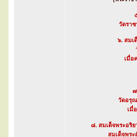
๕
วัดราช
๖. สมเ
เมื่
๗
วัดอรุ
เมื
๘. สมเด็จพระอริ
สมเด็จพระส