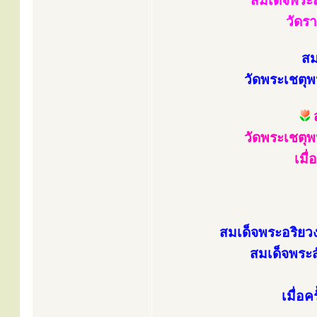
สมเด็จพระส
วัดร
สม
วัดพระเชตุพ
ส
วัดพระเชตุพ
เมื
สมเด็จพระอริยว
สมเด็จพระส
เมื่อค