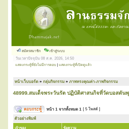
สมัครสมาชิก
เข้าสู่ระบบ
วันเวลาปัจจุบัน 08 ส.ค. 2026, 14:50
แสดงกระทู้ที่ยังไม่มีการตอบ
|
แสดงกระทู้ที่เปิดดูแล้ว
หน้าเว็บบอร์ด
»
กลุ่มกิจกรรม
»
ภาพทรงคุณค่า-ภาพกิจกรรม
48999.สมเด็จพระวันรัต ปฏิบัติศาสนกิจที่วัดบอสตั
หน้า
1
จากทั้งหมด
1
[ 5 โพสต์ ]
ตัวอย่างพิมพ์
เจ้าของ
ข้อความ