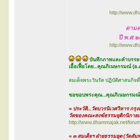
http://www.d
ตามค
ปี พ.ศ.
http://www.d
บันทึกภาพและคำบรร
เอื้อเฟื้อโดย...คุณภิเนษกรมณ์ (อ
สมเด็จพระวันรัต ปฏิบัติศาสนกิจ
ขอขอบพระคุณ...คุณภิเนษกรมณ์ (อ
= ประวัติ...วัดบวรนิเวศวิหาร ก
วัดของคณะสงฆ์ธรรมยุติกนิกาย
http://www.dhammajak.net/foru
= ๓ สมเด็จฯ ฝ่ายธรรมยุต (วัดสัม