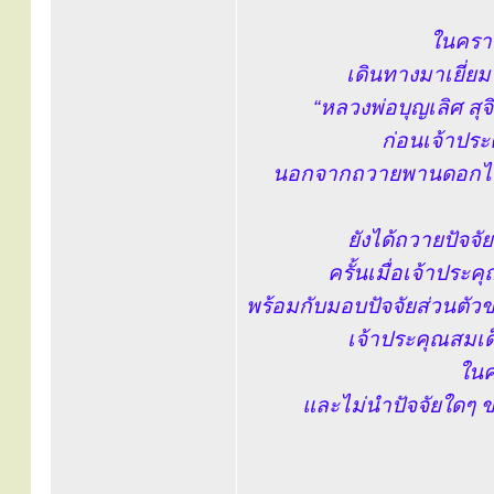
ในคราวท
เดินทางมาเยี่ย
“หลวงพ่อบุญเลิศ ส
ก่อนเจ้าปร
นอกจากถวายพานดอกไม้
ยังได้ถวายปัจจั
ครั้นเมื่อเจ้าประ
พร้อมกับมอบปัจจัยส่วนตัว
เจ้าประคุณสมเด
ในค
และไม่นำปัจจัยใดๆ 