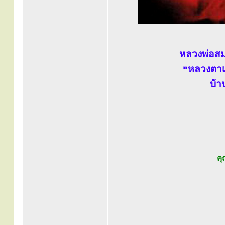
หลวงพ่อสมศ
“หลวงตาเ
บ้า
คุ