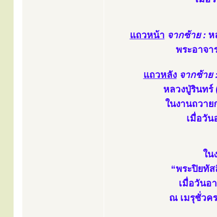
แถวหน้า
จากซ้าย :
หล
พระอาจาร
แถวหลัง
จากซ้าย 
หลวงปู่รินทร์
ในงานถวายกฐ
เมื่อวั
ในง
“พระปิยทัสส
เมื่อวัน
ณ เมรุชั่วคร