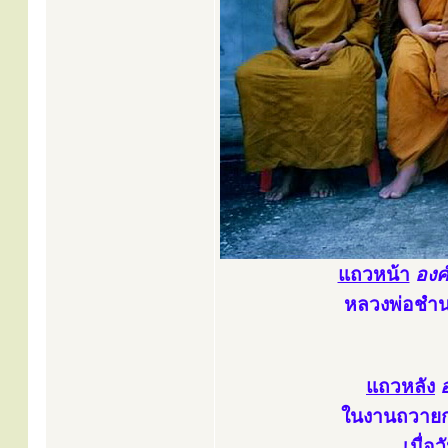
แถวหน้า
องค์
หลวงพ่อชำนา
แถวหลัง
ในงานถวายกฐ
เมื่อ