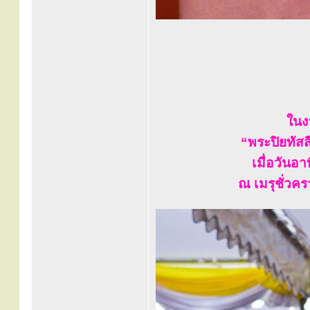
ในง
“พระปิยทัสส
เมื่อวันอ
ณ เมรุชั่วคร