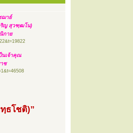
ชฌาย์
ริญ สุวฑฺฒโน)
นิกาย
=22&t=19822
็นเจ้าคุณ
ราช
f=1&t=46508
ทฺธโชติ)”