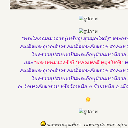
“พระโสภณสมาจาร (เหรียญ สุวณฺณโชติ)” พระกร
สมเด็จพระญาณสังวร สมเด็จพระสังฆราช สกลมหา
ในคราวอุปสมบทเป็นพระภิกษุฝ่ายมหานิกาย - 
และ
“พระเทพมงคลรังษี (หลวงพ่อดี พุทฺธโชติ)”
พ
สมเด็จพระญาณสังวร สมเด็จพระสังฆราช สกลมหา
ในคราวอุปสมบทเป็นพระภิกษุฝ่ายมหานิกาย -
ณ วัดเทวสังฆาราม หรือวัดเหนือ ต.บ้านเหนือ อ.เมื
ขอบพระคุณที่มา...เฉพาะรูปภาพล่างสุดจา