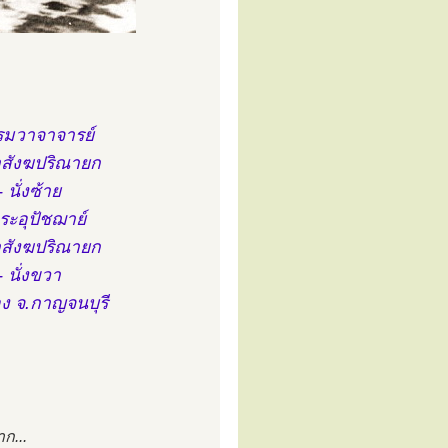
รมวาจาจารย์
สังฆปริณายก
นั่งซ้าย
ระอุปัชฌาย์
สังฆปริณายก
 นั่งขวา
อง จ.กาญจนบุรี
ก...