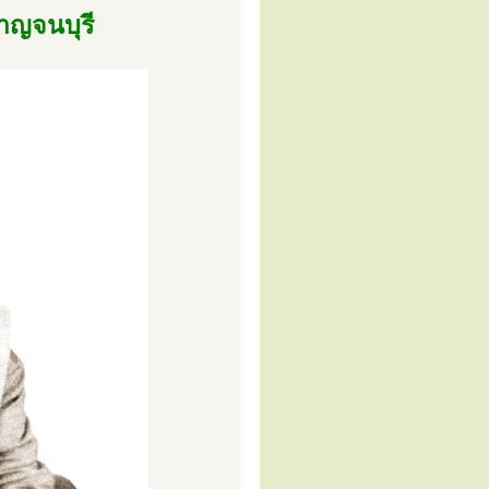
าญจนบุรี