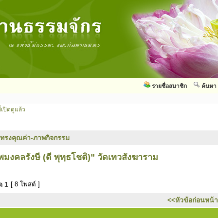
รายชื่อสมาชิก
ค้นหา
่เปิดดูแล้ว
ทรงคุณค่า-ภาพกิจกรรม
คลรังษี (ดี พุทฺธโชติ)” วัดเทวสังฆาราม
มด
1
[ 8 โพสต์ ]
<<หัวข้อก่อนหน้า