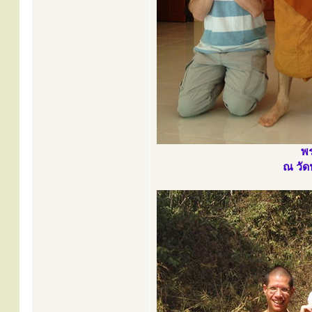
พร
ณ วัด