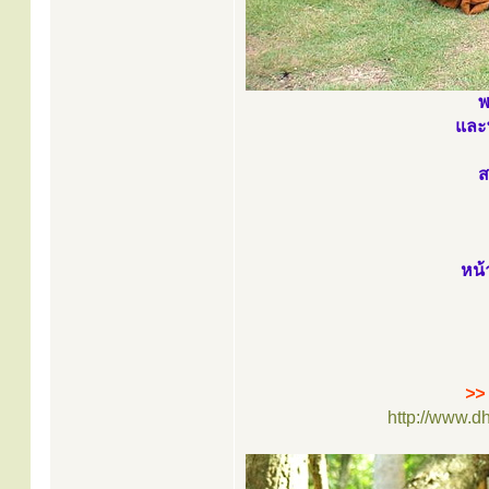
พ
และ
ส
หน้
>> 
http://www.d