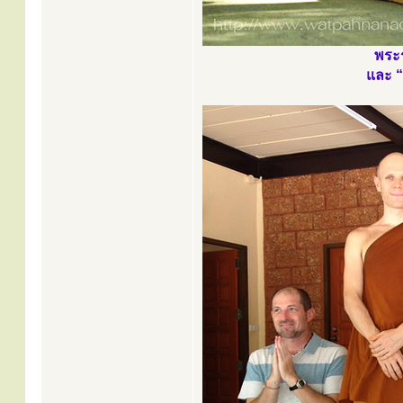
พระร
และ “