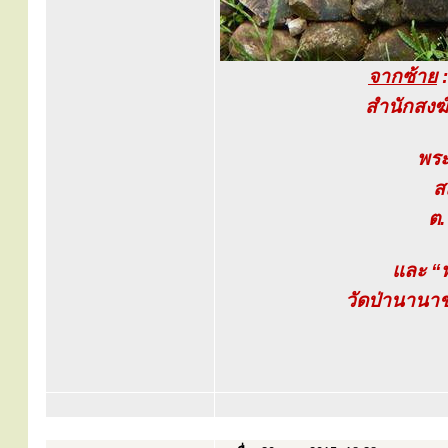
จากซ้าย
:
สำนักสงฆ์
พระ
ส
ต.
และ “พ
วัดป่านานาช