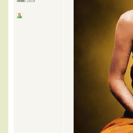
โพสต์:
2919