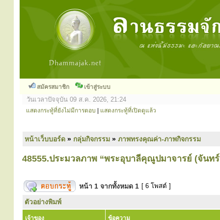
สมัครสมาชิก
เข้าสู่ระบบ
วันเวลาปัจจุบัน 09 ส.ค. 2026, 21:24
แสดงกระทู้ที่ยังไม่มีการตอบ
|
แสดงกระทู้ที่เปิดดูแล้ว
หน้าเว็บบอร์ด
»
กลุ่มกิจกรรม
»
ภาพทรงคุณค่า-ภาพกิจกรรม
48555.ประมวลภาพ “พระอุบาลีคุณูปมาจารย์ (จันทร์ 
หน้า
1
จากทั้งหมด
1
[ 6 โพสต์ ]
ตัวอย่างพิมพ์
เจ้าของ
ข้อความ