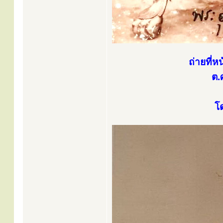
ถ่ายที่ห
ต.
โ