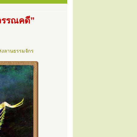
นวรรณคดี”
ห่งลานธรรมจักร