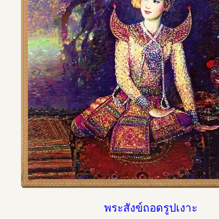
พระสังข์ถอดรูปเงาะ