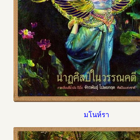
มโนห์รา