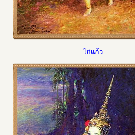
ไก่แก้ว