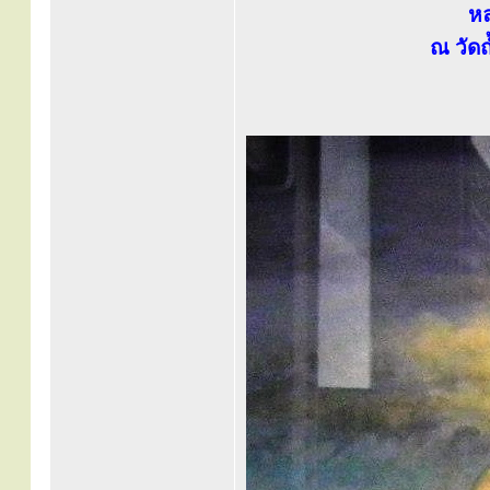
หล
ณ วัด