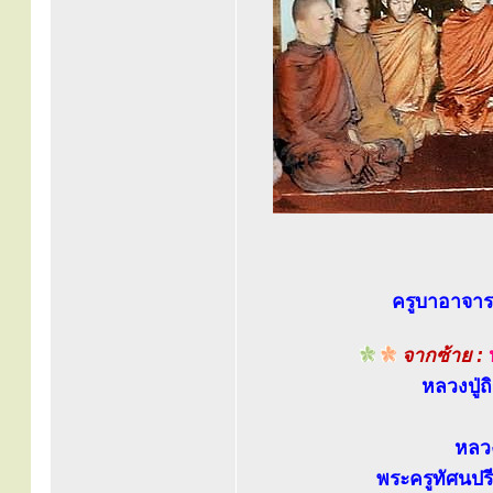
ครูบาอาจารย
จากซ้าย :
หลวงปู่ถิ
หลวง
พระครูทัศนป