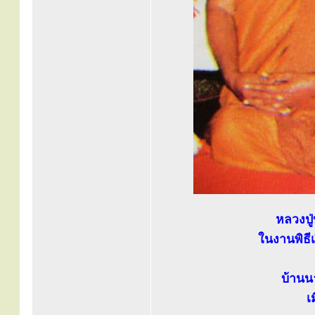
หลวงปู่
ในงานพิธี
บ้านน
เ