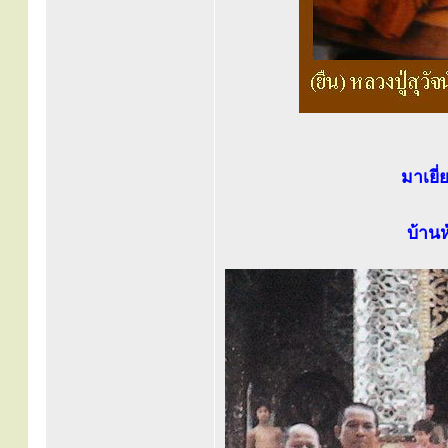
มาเยี
บ้านห