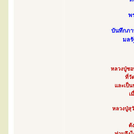
พร
บันทึกภา
มลรั
หลวงปู่ชอ
ที่
และเป็น
เม
หลวงปู่สุ
ดั
ท่านจึง