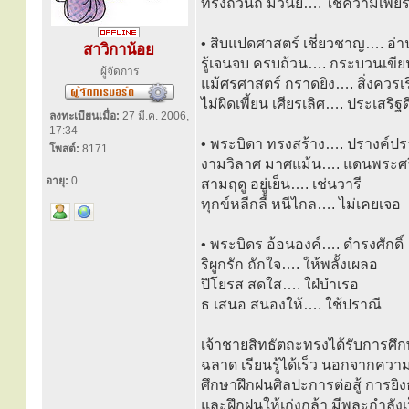
ทรงถ้วนถี่ มีวินัย…. ใช้ความเพีย
• สิบแปดศาสตร์ เชี่ยวชาญ…. อ่
สาวิกาน้อย
รู้เจนจบ ครบถ้วน…. กระบวนเขีย
ผู้จัดการ
แม้ศรศาสตร์ กราดยิง…. สิ่งควรเ
ไม่ผิดเพี้ยน เศียรเลิศ…. ประเสริฐด
ลงทะเบียนเมื่อ:
27 มี.ค. 2006,
17:34
• พระบิดา ทรงสร้าง…. ปรางค์ป
โพสต์:
8171
งามวิลาศ มาศแม้น…. แดนพระศร
อายุ:
0
สามฤดู อยู่เย็น…. เช่นวารี
ทุกข์หลีกลี้ หนีไกล…. ไม่เคยเจอ
• พระบิดร อ้อนองค์…. ดำรงศักดิ์
ริผูกรัก ถักใจ…. ให้พลั้งเผลอ
ปิโยรส สดใส…. ใฝ่บำเรอ
ธ เสนอ สนองให้…. ใช้ปราณี
เจ้าชายสิทธัตถะทรงได้รับการศึก
ฉลาด เรียนรู้ได้เร็ว นอกจากควา
ศึกษาฝึกฝนศิลปะการต่อสู้ การยิง
และฝึกฝนให้เก่งกล้า มีพละกำลังเป