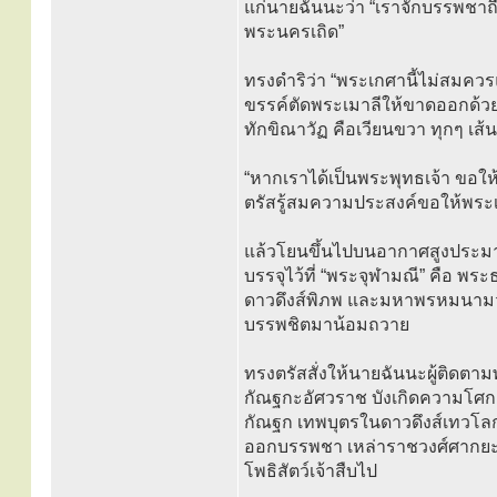
แก่นายฉันนะว่า “เราจักบรรพชาถือ
พระนครเถิด”
ทรงดำริว่า “พระเกศานี้ไม่สมคว
ขรรค์ตัดพระเมาลีให้ขาดออกด้
ทักขิณาวัฏ คือเวียนขวา ทุกๆ เส้
“หากเราได้เป็นพระพุทธเจ้า ขอให
ตรัสรู้สมความประสงค์ขอให้พระเม
แล้วโยนขึ้นไปบนอากาศสูงประมา
บรรจุไว้ที่ “พระจุฬามณี” คือ พระ
ดาวดึงส์พิภพ และมหาพรหมนามว่า 
บรรพชิตมาน้อมถวาย
ทรงตรัสสั่งให้นายฉันนะผู้ติดต
กัณฐกะอัศวราช บังเกิดความโศกเศ
กัณฐก เทพบุตรในดาวดึงส์เทวโลก 
ออกบรรพชา เหล่าราชวงศ์ศากยะจ
โพธิสัตว์เจ้าสืบไป