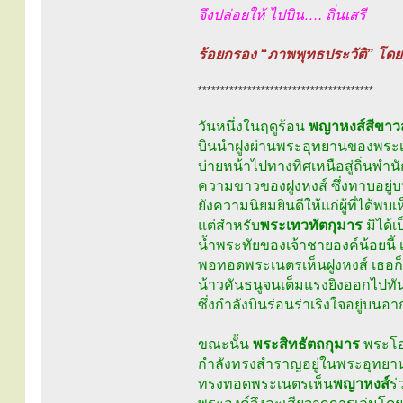
จึงปล่อยให้ ไปบิน…. ถิ่นเสรี
ร้อยกรอง “ภาพพุทธประวัติ” โดย 
***************************************
วันหนึ่งในฤดูร้อน
พญาหงส์สีขาวส
บินนำฝูงผ่านพระอุทยานของพระเจ้
บ่ายหน้าไปทางทิศเหนือสู่ถิ่นพำ
ความขาวของฝูงหงส์ ซึ่งทาบอยู่บ
ยังความนิยมยินดีให้แก่ผู้ที่ได้พบเห
แต่สำหรับ
พระเทวทัตกุมาร
มิได้เป
น้ำพระทัยของเจ้าชายองค์น้อยนี้ เ
พอทอดพระเนตรเห็นฝูงหงส์ เธอก
น้าวคันธนูจนเต็มแรงยิงออกไปทันท
ซึ่งกำลังบินร่อนร่าเริงใจอยู่บนอา
ขณะนั้น
พระสิทธัตถกุมาร
พระโอร
กำลังทรงสำราญอยู่ในพระอุทยานน
ทรงทอดพระเนตรเห็น
พญาหงส์
ร