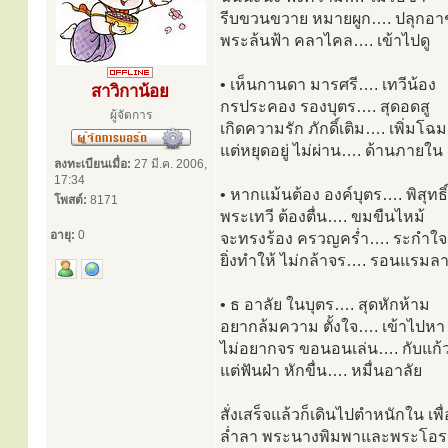
รีบขวนขวาย หมายผูก…. ปลุกอา
พระล้นฟ้า คลาไคล…. เข้าไปดู
• เห็นกานดา มารศรี…. เทวีน้อง
สาวิกาน้อย
กรประคอง รองบุตร…. สุดอดสู
ผู้จัดการ
เกิดความรัก ภักดิ์เติม…. เพิ่มโฉม
แต่หยุดอยู่ ไม่ผ่าน…. ด้านภายใน
ลงทะเบียนเมื่อ:
27 มี.ค. 2006,
17:34
• หากแม้นต้อง องค์บุตร…. พิสุทธิ์
โพสต์:
8171
พระเทวี ต้องตื่น…. ขมขืนไหม้
อายุ:
0
จะทรงร้อง ครวญคร่ำ…. ระกำใจ
ยิ่งทำให้ ไม่กล้าจร…. รอนแรมล
• ธ อาลัย ในบุตร…. สุดหักห้าม
อยากล้มความ ตั้งใจ…. เข้าไปหา
ไม่อยากจร ขอนอนเล่น…. กับแก้
แต่ฟันฝ่า หักขื่น…. หมื่นอาลัย
สั่งเสร็จแล้วก็เดินไปตำหนักใน 
ล่ำลา พระนางพิมพาและพระโอรส แต