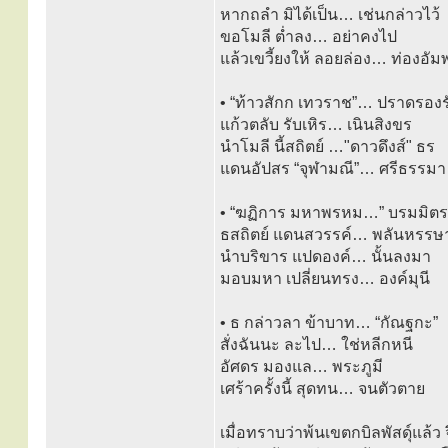
หากถลำ มิได้เป็น… เช่นกล่าวไว้
ขอโมลี ต่ำลง… อย่าคงไป
แล้วเขวี้ยงให้ ลอยล่อง… ท่องอัม
• “ท้าวสักก เทวราช”… ปราดรองร
แก้วตลับ รับเหิร… เนินสิงขร
นำโมลี นี้สถิตย์ …"ดาวดึงส์" ธร
แดนอัปสร “จุฬามณี”… ศรีธรรมา
• “ฆฏิการ มหาพรหม…” บรมมิตร
ธสถิตย์ แดนสวรรค์… พลันหรรษ
นำบริขาร แปดองค์… นั้นลงมา
มอบมหา เปลี่ยนทรง… องค์มุนี
• ธ กล่าวลา ข้าบาท… “กัณฐกะ”
สั่งฉันนะ ละไป… ใช่หลีกหนี
อัศดร มองแล… พระภูมี
เศร้าครั้งนี้ สุดทน… จนตัวตาย
เมื่อทราบว่าพ้นเขตกบิลพัสดุ์แล