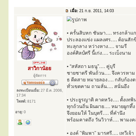
เมื่อ:
21 ก.ย. 2011, 14:03
• ครั้นสิบหก ชันษา…. ทรงกล้าแก
ประลองแข่ง แผลงศร…. ต้อนสักข
ทะลุกลาง หว่างหาง…. จามรี
องค์ศิลป์ศรี นี้เก่ง…. ระเบ็งนาม
• “สหัสถา มธนู”…. คู่บุรี
สาวิกาน้อย
ชายชาตรี พันถ้วน…. จึงควรหาม
ผู้จัดการ
ธ ดีดสาย หมายลอง…. กลับก้อง
ทั่วเขตคาม ถามลั่น…. สนั่นอึง
ลงทะเบียนเมื่อ:
27 มี.ค. 2006,
17:34
• ประยูรญาติ คาดหวัง…. ตั้งเทพิ
โพสต์:
8171
ทุกถ้วนถิ่น ผินผาย…. หมายผูกทึ้ง
อายุ:
0
จึงยอมให้ ในบุตรี…. ที่คำนึง
พร้อมคาดถึง วันวิวาห์…. พามงค
• องค์ "พิมพา" มารศรี…. เทวีเจ้า