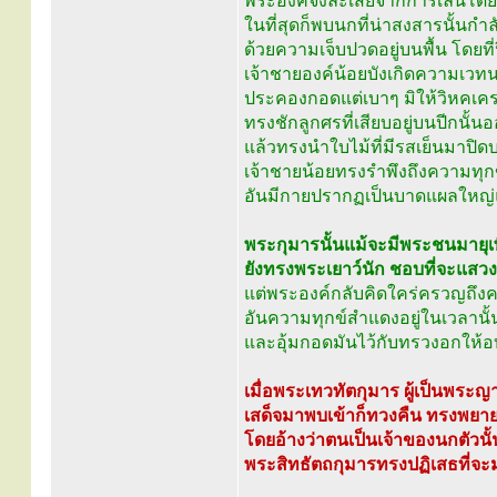
พระองค์จึงละเสียจากการเล่นโดยส
ในที่สุดก็พบนกที่น่าสงสารนั้นก
ด้วยความเจ็บปวดอยู่บนพื้น โดยที่
เจ้าชายองค์น้อยบังเกิดความเวทนาย
ประคองกอดแต่เบาๆ มิให้วิหคเคร
ทรงชักลูกศรที่เสียบอยู่บนปีกนั้นอ
แล้วทรงนำใบไม้ที่มีรสเย็นมาปิด
เจ้าชายน้อยทรงรำพึงถึงความทุ
อันมีกายปรากฏเป็นบาดแผลใหญ่
พระกุมารนั้นแม้จะมีพระชนมายุเ
ยังทรงพระเยาว์นัก ชอบที่จะแสวงส
แต่พระองค์กลับคิดใคร่ครวญถึ
อันความทุกข์สำแดงอยู่ในเวลาน
และอุ้มกอดมันไว้กับทรวงอกให้
เมื่อพระเทวทัตกุมาร ผู้เป็นพระญา
เสด็จมาพบเข้าก็ทวงคืน ทรงพยายา
โดยอ้างว่าตนเป็นเจ้าของนกตัวนั้
พระสิทธัตถกุมารทรงปฏิเสธที่จะ