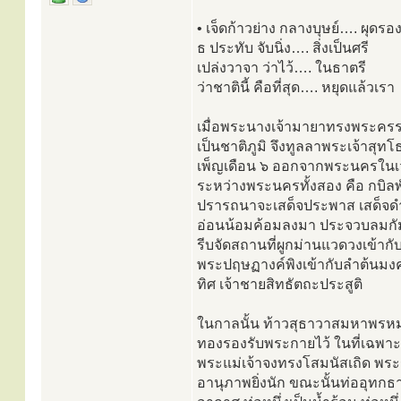
• เจ็ดก้าวย่าง กลางบุษย์…. ผุดรอง
ธ ประทับ จับนิ่ง…. สิ่งเป็นศรี
เปล่งวาจา ว่าไว้…. ในธาตรี
ว่าชาตินี้ คือที่สุด…. หยุดแล้วเรา
เมื่อพระนางเจ้ามายาทรงพระครรภ
เป็นชาติภูมิ จึงทูลลาพระเจ้าส
เพ็ญเดือน ๖ ออกจากพระนครในเวลา
ระหว่างพระนครทั้งสอง คือ กบิล
ปรารถนาจะเสด็จประพาส เสด็จดำเ
อ่อนน้อมค้อมลงมา ประจวบลมกัมม
รีบจัดสถานที่ผูกม่านแวดวงเข้าก
พระปฤษฏางค์พิงเข้ากับลำต้นมง
ทิศ เจ้าชายสิทธัตถะประสูติ
ในกาลนั้น ท้าวสุธาวาสมหาพรหมท
ทองรองรับพระกายไว้ ในที่เฉพาะ
พระแม่เจ้าจงทรงโสมนัสเถิด พระร
อานุภาพยิ่งนัก ขณะนั้นท่ออุทกธ