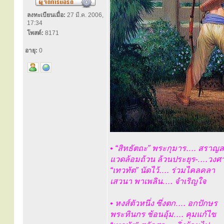
ลงทะเบียนเมื่อ:
27 มี.ค. 2006,
17:34
โพสต์:
8171
อายุ:
0
• “สิทธัตถะ” พระกุมาร…. สราญ
แวดล้อมถ้วน ล้วนประยุร-….วงศ
“เทวทัต” นัดไว้…. ร่วมไคลคลา
เสวนา พาเพลิน…. จำเริญใจ
• หงส์ตัวหนึ่ง ซึ่งตก…. อกปักษร
พระทินกร ช้อนอุ้ม…. คุมแก้ไข