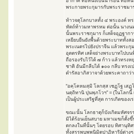
อากาศ ท่อหนึ่งเป็นน้ำร้อน ท่อหน
พระกายพระกุมารกับพระราชมา
ท้าวจตุโลกบาลทั้ง ๔ พระองค์ 
หัตถ์ท้าวมหาพรหม ต่อนั้น นางน
นั้นพระราชกุมาร ก็เสด็จอุฏฐาก
เหยียบยืนยังพื้นด้วยพระบาททั้ง
พระเนตรไปยังปราจีน แล้วพระกุม
อุตตรทิศ เสด็จย่างพระบาทไปบนพ
ถือรองรับไว้ได้ ๗ ก้าว แล้วทรง
ชาติ อันมีกลีบได้ ๑๐๐ กลีบ ทรงเ
ดำรัสอาภิสวาจาด้วยพระคาถาว่า
“อคฺโคหมสฺมิ โลกสฺส เชฏฺโฐ เสฏฺโ
นตฺถิทานิ ปุนพฺภโวฯ” = (ในโลกนี้ เ
เป็นผู้ประเสริฐที่สุด การเกิดของเร
ขณะนั้น โลกธาตุก็บังเกิดมหัศจรร
มิได้ร้อนเย็นสบาย มหาเมฆก็ตั้งขึ
ตกลงในที่นั้นๆ โดยรอบ ทิศานุทิศ
ทั้งสรรพบุพพนิมิตปาฏิหาริย์ต่าง