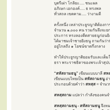
บุตรีเผ่า โกลิยะ…. ชนะผล
อภิเษก เอกองค์…. ธ ทรงพล
ทั่วสถล เขตคาม…. ว่างามดี
ครั้งหนึ่ง เหล่าประยูรญาติต้อง
จำนวน ๑,๐๐๐ คน รวมกันจึงจะยกข
ประการ ทรงลองดีดสายธนูก่อนยิง เส
ได้มาชมเจ้าชายยิงธนู ถามกันว่า
อยู่ไกลถึง ๑ โยชน์ขาดกึ่งกลาง
ทำให้ประยูรญาติยอมรับและเต็ม
ธรา พระราชธิดาของพระเจ้าสุป
“สหัสถามธนู”
เขียนแบบบาลี
สหส
เขียนแบบไทยเป็น
สหัสถามธนู
อ่
ประกอบด้วยคำว่า
สหสฺส
= จำนว
สหสฺสถาม
แปลว่า กำลังของคน
สหสฺสถามธนุ - สหัสถามธนู
จึงหม