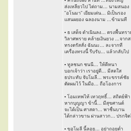
• ครั้นถึงฝั่ง ลำนที …ที่ยิ่งใหญ่
ส่งเหลียวไป ไต่ถาม… นามสนอง
"อโนมา" เยียมเด่น… มิเป็นรอง
แสนผยอง ฉลองนาม …ข้ามนที
• ธ เสด็จ ดำเนินลง… ตรงพื้นทรา
วิลาศพราย คล้ายเงินยวง …จากส
ทรงตรัสสั่ง ฉันนะ… ละจากที
เครื่องทรงนี้ รีบรับ… แล้วกลับไป
• ทูลชนก ชนนี… ให้ดีหนา
บอกเจ้าว่า เราอยู่ดี… มีสดใส
ธประทับ จับโมลี… พระขรรค์ชัย
ตัดผมไว้ ในมือ… ถือโองการ
• โอมเทพไท้ เทวฤทธิ์… สถิตย์ฟ้า
หากบุญญา ข้านี้… มีสุขศานต์
จะได้เป็น ศาสดา… พาชื่นบาน
ได้กล่าวขาน ผ่านสาวก… ปรกจิต
• ขอโมลี นี้ลอย… อย่าถอยต่ำ