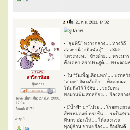
เมื่อ:
21 ก.ย. 2011, 14:02
• "ลุมพินี" หว่างกลาง…. ทางวิถี
สองธานี "กบิลพัสดุ์"…. สหัสา
“เทวะทะหะ" ข้างฝ่าย…. พระมา
คือเคหา คราประสูติ…. พระจอม
• ใน “วันเพ็ญเดือนหก”…. ปรกสวัสด
สาวิกาน้อย
"สาละ" จัด ผลัดกิ่ง…. ทิ้งดอกผล
ผู้จัดการ
โน้มกิ่งไว้ ใช้จับ…. ระงับทน
พอผ่านพ้น สกลก้อง…. ร้องครา
ลงทะเบียนเมื่อ:
27 มี.ค. 2006,
17:34
• มีน้ำฟ้า มาโปรย…. โรยสระสรง
โพสต์:
8171
สี่พรหมองค์ ทรงชื่น…. ระรื่นสรว
อายุ:
0
ทินกร อ่อนให้…. ได้แสงนวล
ทุกผู้ล้วน ชวนซร้อง…. ร้องยินดี