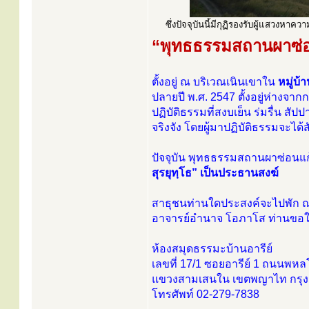
ซึ่งปัจจุบันนี้มีกุฏิรองรับผู้แสวงหาคว
“พุทธธรรมสถานผาซ่อ
ตั้งอยู่ ณ บริเวณเนินเขาใน
หมู่บ
ปลายปี พ.ศ. 2547 ตั้งอยู่ห่างจา
ปฏิบัติธรรมที่สงบเย็น ร่มรื่น สัป
จริงจัง โดยผู้มาปฏิบัติธรรมจะ
ปัจจุบัน พุทธธรรมสถานผาซ่อนแก
สุรยุทฺโธ” เป็นประธานสงฆ์
สาธุชนท่านใดประสงค์จะไปพัก ณ 
อาจารย์อำนาจ โอภาโส ท่านขอให
ห้องสมุดธรรมะบ้านอารีย์
เลขที่ 17/1 ซอยอารีย์ 1 ถนนพหล
แขวงสามเสนใน เขตพญาไท กรุง
โทรศัพท์ 02-279-7838