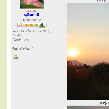
อรุณรุ่ง 
ดุสิตธานี
Moderators-2
ลงทะเบียนเมื่อ:
21 ก.ย. 2007,
17:49
โพสต์:
1720
ที่อยู่:
สุโขทัยธานี
อรุณรุ่ง