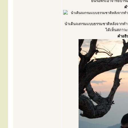
ยืนรอพระอาจารย์ปารมี 
คำ
นำเดินจงกรมแบบธรรมชาติหลังจากทำวัตร
ได้เห็นสภาวะธ
คำอธิ