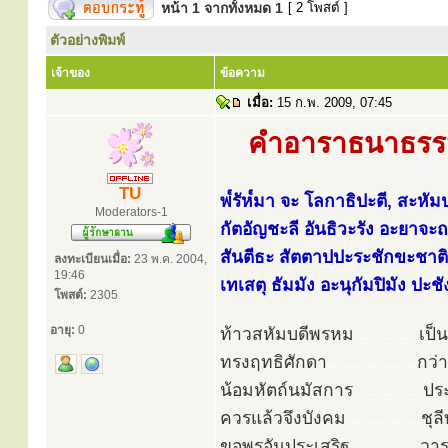
หน้า
1
จากทั้งหมด
1
[ 2 โพสต์ ]
ตัวอย่างพิมพ์
เจ้าของ
ข้อความ
เมื่อ:
15 ก.พ. 2009, 07:45
คำอาราธนาธรร
.......
TU
พ๎รัห๎มา จะ โลกาธิปะตี, สะหัมป
Moderators-1
กัตอัญชะลี อันธิวะรัง อะยาจะถ
สันตีธะ สัตตาปปะระชักขะชาต
ลงทะเบียนเมื่อ:
23 พ.ค. 2004,
19:46
เทเสตุ ธัมมัง อะนุกัมปิมัง ปะชั
โพสต์:
2305
อายุ:
0
ท้าวสหัมบดีพรหม
.............
เป
ทรงฤทธิศักดา
..................
กว่
น้อมหัตถ์นมัสการ
..............
ปร
ควรแล้วจึงบังคม
...............
ชุล
ขอพรอันประเสริฐ
..............
วาร