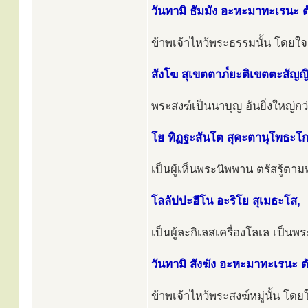
วันทามิ ธัมมัง อะหะมาทะเรนะ ต
ข้าพเจ้าไหว้พระธรรมนั้น โดยใจเ
สังโฆ สุเขตตาภ๎ยะติเขตตะสัญญ
พระสงฆ์เป็นนาบุญ อันยิ่งใหญ่กว
โย ทิฏฐะสันโต สุคะตานุโพธะโก
เป็นผู้เห็นพระนิพพาน ตรัสรู้ตาม
โลลัปปะฮีโน อะริโย สุเมธะโส,
เป็นผู้ละกิเลสเครื่องโลเล เป็นพร
วันทามิ สังฆัง อะหะมาทะเรนะ ตั
ข้าพเจ้าไหว้พระสงฆ์หมู่นั้น โดยใ