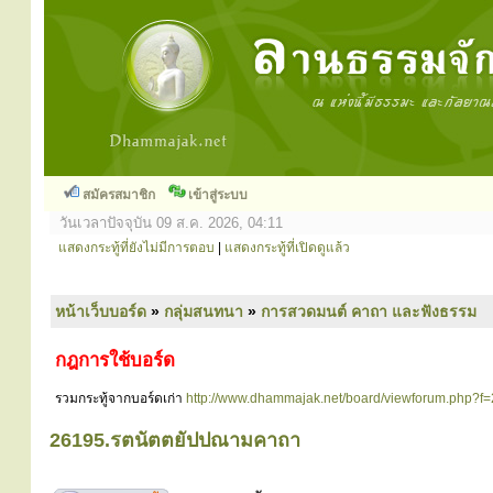
สมัครสมาชิก
เข้าสู่ระบบ
วันเวลาปัจจุบัน 09 ส.ค. 2026, 04:11
แสดงกระทู้ที่ยังไม่มีการตอบ
|
แสดงกระทู้ที่เปิดดูแล้ว
หน้าเว็บบอร์ด
»
กลุ่มสนทนา
»
การสวดมนต์ คาถา และฟังธรรม
กฎการใช้บอร์ด
รวมกระทู้จากบอร์ดเก่า
http://www.dhammajak.net/board/viewforum.php?f
26195.รตนัตตยัปปณามคาถา