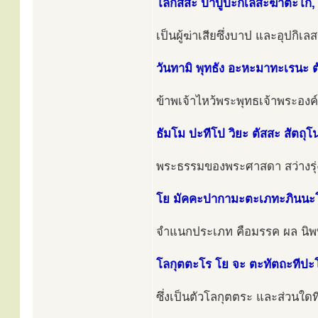
โลกัสสะ ปาปูปะกิเลสะฆาตะโก,
เป็นผู้ฆ่าเสียซึ่งบาป และอุปกิเ
วันทามิ พุทธัง อะหะมาทะเรนะ ต
ข้าพเจ้าไหว้พระพุทธเจ้าพระองค์น
ธัมโม ปะทีโป วิยะ ตัสสะ สัตถุโ
พระธรรมของพระศาสดา สว่างรุ่ง
โย มัคคะปากามะตะเภทะภินนะ
จำแนกประเภท คือมรรค ผล นิพ
โลกุตตะโร โย จะ ตะทัตถะทีปะ
ซึ่งเป็นตัวโลกุตตระ และส่วนใดที