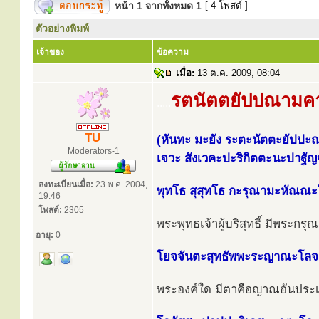
หน้า
1
จากทั้งหมด
1
[ 4 โพสต์ ]
ตัวอย่างพิมพ์
เจ้าของ
ข้อความ
เมื่อ:
13 ต.ค. 2009, 08:04
รตนัตตยัปปณามค
.....
TU
(หันทะ มะยัง ระตะนัตตะยัปป
Moderators-1
เจวะ สังเวคะปะริกิตตะนะปาฐั
ลงทะเบียนเมื่อ:
23 พ.ค. 2004,
พุทโธ สุสุทโธ กะรุณามะหัณณะ
19:46
โพสต์:
2305
พระพุทธเจ้าผู้บริสุทธิ์ มีพระก
อายุ:
0
โยจจันตะสุทธัพพะระญาณะโลจ
พระองค์ใด มีตาคือญาณอันประเส