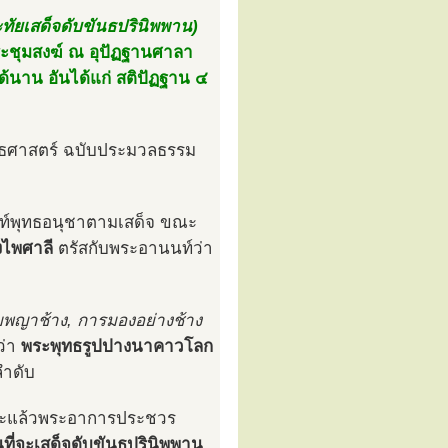
ะทัยเสด็จดับขันธปรินิพพาน)
ประชุมสงฆ์ ณ อุปัฏฐานศาลา
ด้นาน อันได้แก่ สติปัฏฐาน ๔
ุทธศาสตร์ ฉบับประมวลธรรม
นท์พุทธอนุชาตามเสด็จ ขณะ
งไพศาลี
ตรัสกับพระอานนท์ว่า
บพญาช้าง, การมองอย่างช้าง
ว่า
พระพุทธรูปปางนาคาวโลก
ำดับ
ทะแล้วพระอาการประชวร
นที่จะเสด็จดับขันธปรินิพพาน