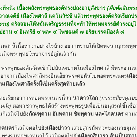
องที่หนึ่ง
เบื้องหลังพระพุทธองค์ทรงปลงอายุสังขาร
(คือตัดสินพร
าลเจดีย์ เมืองไพศาลี แคว้นวัชชี แล้วพระพุทธองค์ตรัสเรียก
รรม)
ตรัสสอนให้หมั่นเจริญธรรมที่จะทำให้พรหมจรรย์ดำรงอยู่ไ
ปปธาน ๔ อินทรีย์ ๔ พละ ๕ โพชฌงค์ ๗ อริยมรรคมีองค์ ๘
เหล่านี้เนื้อหาว่าอย่างไรบ้าง อยากทราบให้เปิดพจนานุกรมพ
เด็จพระพุทธโฆษาจารย์ดูก็แล้วกัน
ช้า พระพุทธองค์เสด็จเข้าไปบิณฑบาตในเมืองไพศาลี มีพระอาน
ออกจากเมืองไพศาลีทรงยืนเอี้ยวพระศอหันไปทอดพระเนตร
เมือ
นเมืองไพศาลีครั้งนี้เป็นครั้งสุดท้ายแล้ว
ทธเรียกอาการทอดพระเนตรนี้ว่า
นาคาวโลก
(การเหลียวดูแบ
หลัง)
ต่อมาชาวพุทธได้สร้างพระพุทธรูปเพื่อเป็นอนุสรณ์ขึ้นชื่อ
นก็เสด็จไปยัง
ภัณฑุคาม อัมพคาม ชัมพุคาม และโภคนคร
ตามล
ภคนคร
ก็เสด็จต่อไปยัง
เมืองปาวา
เสวยสูกรมัททวะของนายจุน
บ ทรงข่มทุกขเวทนาไว้ เสด็จต่อไปยัง
เมืองกุสินารา อันเป็นสถา