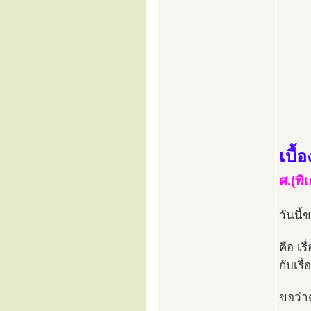
เบื
ศ.(พิ
วันนี้
คือ เร
กับเร
ขอว่า