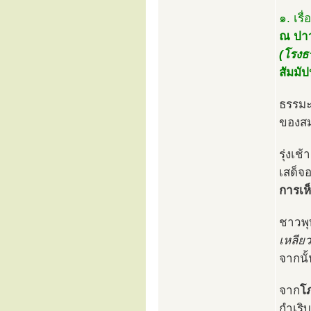
๑. เรื่
ณ ปาว
(โรงธ
สัมมั
ธรรมะ
ของสม
รุ่งเ
เสด็จ
การเห็
ชาวพุ
เหลียว
จากนั้
จาก
โ
กำเริ