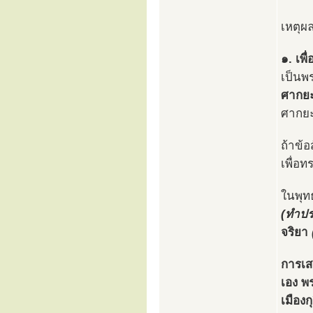
เหตุผล
๑. เพื
เป็นพ
ศากยะ
ศากย
ถ้าข้อ
เพื่อ
ในพุทธ
(ทำปร
จริยา
การเส
เอง พ
เมืองก