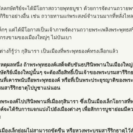
มัลลกษัตริย์จะได้มีโอกาสถวายพุทธบูชา ด้วยการจัดงานถวายพร
กิริยาอย่างอื่น เช่น ถวายทานแก่พระสงฆ์จำนวนมากที่หลั่งไห
เล็กๆ แต่ได้มีโอกาสเป็นเจ้าภาพจัดงานถวายพระเพลิงพระพุทธ
ี่เกรงขามของเมืองใหญ่ๆ ไม่บันเบา
่างก็รู้ว่า กุสินารา เป็นเมืองที่พระพุทธองค์ทรงเลือกแล้ว
เหตุผลหนึ่ง ถ้าพระพุทธองค์เสด็จดับขันธปรินิพพานในเมืองใหญ่
กษัตริย์เมืองใหญ่นั้นๆ จะต้องถือสิทธิ์เป็นเจ้าของพระบรมสารีริก
ื่นที่เคารพนับถือพระพุทธองค์ หรือที่เป็นพระประยุรญาติของพร
มสารีริกธาตุไปบูชาแน่นอน
่อพระองค์ไปปรินิพพานที่เมืองกุสินารา ซึ่งเป็นเมืองเล็กโอกาสท
ค์จะได้รับการแจกแบ่งไปยังเมืองต่างๆ เพื่อสักการบูชาย่อมมี
ย
เมืองเล็กย่อมไม่สามารถขัดขืน หรือหวงพระบรมสารีริกธาตุไว้