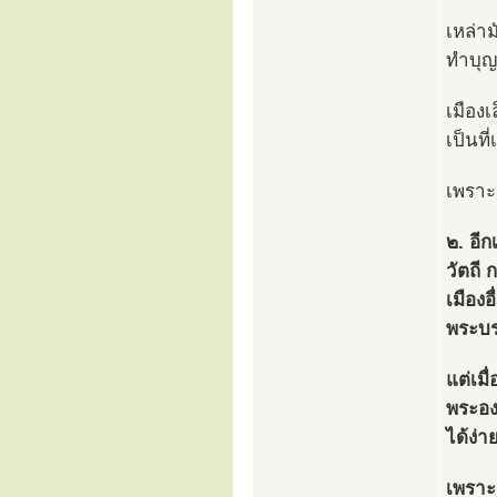
เหล่า
ทำบุญ
เมือง
เป็นท
เพราะต
๒. อีก
วัตถี 
เมืองอ
พระบร
แต่เมื
พระอง
ได้ง่า
เพราะ