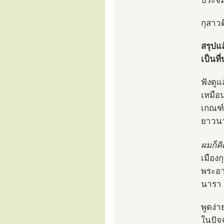
ประจิ
กุสาวด
สรุปแล
เป็นที
ฟังดูแ
เหมือ
เกณฑ์
ยาวนา
ผมก็คิ
เมือง
พระอาน
นารา
พูดง่า
ในปัจจ