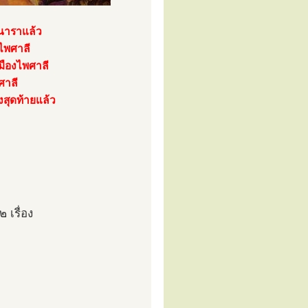
ินาราแล้ว
งไพศาลี
มืองไพศาลี
ศาลี
้งสุดท้ายแล้ว
 เรื่อง