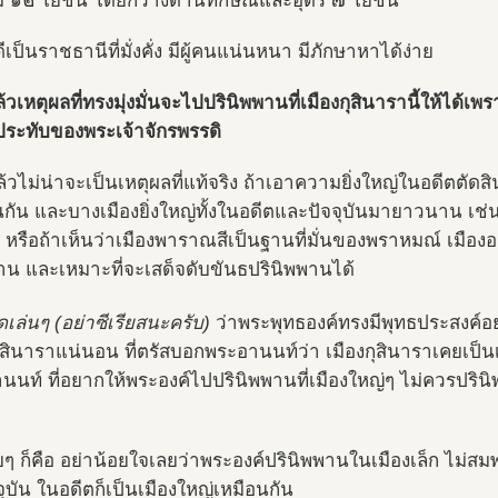
ม ๑๒ โยชน์ โดยกว้างด้านทักษิณและอุดร ๗ โยชน์
ีเป็นราชธานีที่มั่งคั่ง มีผู้คนแน่นหนา มีภักษาหาได้ง่าย
้วเหตุผลที่ทรงมุ่งมั่นจะไปปรินิพพานที่เมืองกุสินารานี้ให้ได้เพ
่ประทับของพระเจ้าจักรพรรดิ
ล้วไม่น่าจะเป็นเหตุผลที่แท้จริง ถ้าเอาความยิ่งใหญ่ในอดีตตัดส
นกัน และบางเมืองยิ่งใหญ่ทั้งในอดีตและปัจจุบันมายาวนาน เช่
 หรือถ้าเห็นว่าเมืองพาราณสีเป็นฐานที่มั่นของพราหมณ์ เมืองอ
น และเหมาะที่จะเสด็จดับขันธปรินิพพานได้
ดเล่นๆ (อย่าซีเรียสนะครับ)
ว่าพระพุทธองค์ทรงมีพุทธประสงค์อย่า
กุสินาราแน่นอน ที่ตรัสบอกพระอานนท์ว่า เมืองกุสินาราเคยเป็น
นท์ ที่อยากให้พระองค์ไปปรินิพพานที่เมืองใหญ่ๆ ไม่ควรปรินิพพ
ยๆ ก็คือ อย่าน้อยใจเลยว่าพระองค์ปรินิพพานในเมืองเล็ก ไม่สมพ
ุบัน ในอดีตก็เป็นเมืองใหญ่เหมือนกัน