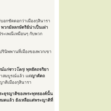
่บอกชัดดอกว่าเมืองกุสินารา
า
พวกมัลลกษัตริย์น่าเป็นเผ่า
ระเพณีเหมือนๆ กับพวก
ไปปรินิพพานที่เมืองของพวกเขา
น์แก่ชาวโลก)
พุทธัตถจริยา
สมบูรณ์แล้ว แต่
ญาตัตถ
าติเมืองกุสินารา
ประยุรญาติของพระพุทธองค์นั้น
ดแล้ว ยังเหลือแต่พระญาติที่