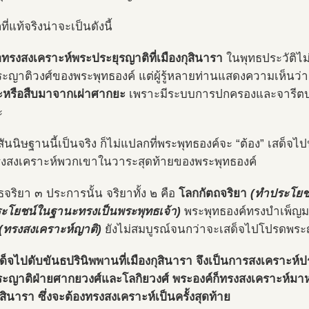
ที่แท้จริงน่าจะเป็นดังนี้
่อทรงสงเคราะห์พระประยุรญาติที่เมืองกุสินารา
ในพุทธประวัติไม
ระญาติวงศ์ของพระพุทธองค์ แต่ผู้รู้หลายท่านแสดงความเห็นว่
หรือสืบมาจากเผ่าศากยะ
เพราะมีระบบการปกครองและจารีตป
ะ
สันนิษฐานนี้เป็นจริง ก็ไม่แปลกที่พระพุทธองค์จะ “ต้อง” เสด็จ
ทรงสงเคราะห์พวกเขาในวาระสุดท้ายของพระพุทธองค์
จริยา ๓ ประการนั้น จริยาทั้ง ๒ คือ
โลกกัตถจริยา
(ทำประโยช
ะโยชน์ในฐานะทรงเป็นพระพุทธเจ้า)
พระพุทธองค์ทรงบำเพ็ญมา
(ทรงสงเคราะห์ญาติ)
ยังไม่สมบูรณ์จนกว่าจะเสด็จไปโปรดพระญ
ด็จไปดับขันธปรินิพพานที่เมืองกุสินารา จึงเป็นการสงเคราะห์
ระญาติฝ่ายศากยวงศ์และโลกิยวงศ์ พระองค์ก็ทรงสงเคราะห์มาหม
ุสินารา ซึ่งจะต้องทรงสงเคราะห์เป็นครั้งสุดท้าย