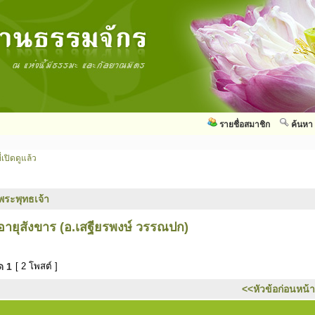
รายชื่อสมาชิก
ค้นหา
่เปิดดูแล้ว
พระพุทธเจ้า
อายุสังขาร (อ.เสฐียรพงษ์ วรรณปก)
มด
1
[ 2 โพสต์ ]
<<หัวข้อก่อนหน้า