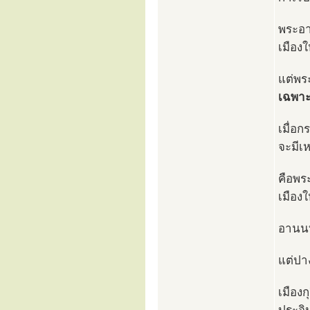
พระอา
เมืองใ
แต่พร
เฉพา
เมื่อก
จะมีเห
คือพร
เมืองใ
อานนท์
แต่ปา
เมือง