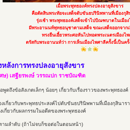
เมื่อพระพุทธองค์ทรงปลงอายุสังขาร
คือตัดสินพระทัยจะเสด็จดับขันธปรินิพพานที่เมืองกุส
รุ่งเช้า พระพุทธองค์เสด็จเข้าไปบิณฑบาตในเมือ
มีพระอานนท์พุทธอนุชาตามเสด็จ ขณะเสด็จออกจากเ
ทรงยืนเอี้ยวพระศอหันไปทอดพระเนตรเมืองไพ
ตรัสกับพระอานนท์ว่า การเห็นเมืองไพศาลีครั้งนี้เป็นครั
้องหลังการทรงปลงอายุสังขาร
เศษ) เสฐียรพงษ์ วรรณปก ราชบัณฑิต
ขอพูดถึงข้อสังเกตเล็กๆ น้อยๆ เกี่ยวกับเรื่องราวของพระพุทธองค์ ๒
ื่องเกี่ยวกับพระพุทธประสงค์ไปดับขันธปรินิพพานที่เมืองกุสินารา
ื่องเกี่ยวกับผลกรรมในอดีตของพระพุทธองค์
ตามลำดับ (ถ้าไม่จบก็ขอต่อในตอนหน้า)