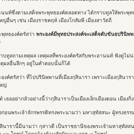
นนท์ซึ่งตามเสด็จพระพุทธองค์ตลอดทาง ได้กราบทูลให้พระพุทธอ
หญ่อื่นๆ เช่น เมืองราชคฤห์ เมืองโกสัมพี เมืองสาวัตถี
ะพุทธองค์ตรัสว่า
พระองค์มีพุทธประสงค์จะเสด็จดับขันธปรินิพพา
ะ
ราบทูลถามเหตุผล เหตุผลที่พระองค์ตรัสกับพระอานนท์ ฟังดูไม่น่
ตุผลอื่นลึกๆ อยู่ในคำตอบนั้นก็ได้
ะองค์ตรัสว่า ที่ไปปรินิพพานที่เมืองกุสินารา เพราะเมืองกุสิ
หญ่
 เธออย่ากลัวอย่างนี้ว่ากุสินาราเป็นเมืองเล็กเมืองดอน เมืองกิ่ง
งก่อนพระเจ้าจักรพรรดิทรงพระนามว่า มหาสุทัสสนะ ผู้ทรงธ
กุสินารานี้มีนามว่า กุสาวดี เป็นราชธานีของพระเจ้ามหาสุทั