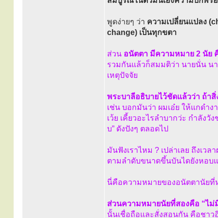
สมบูรณ์ในตัวมันเองความบกพร่องภ
พูดง่ายๆ ว่า
ความเปลี่ยนแปลง (c
change) เป็นทุกขตา
ส่วน
อนัตตา มีความหมาย 2 นัย คื
รวมกันแล้วก็สมมติว่า นายนั่น นาง
เหตุปัจจัย
พระบาลีอธิบายไว้ชัดแล้วว่า ถ้าสิ
เช่น บอกมันว่า ผมเอ๋ย ให้แกดำงา
เว้ย เคี้ยวอะไรลำบากว่ะ กำลังวังชา
บ” ดังปังๆ ตลอดไป
มันฟังเราไหม ? เปล่าเลย ถึงเว
ตามลำดับขนาดขึ้นบันไดยังหอบแ
นี่คือความหมายของอนัตตานัยที่ห
ส่วนความหมายนัยที่สองคือ “ไม่ม
นั้นเชื่อถือและสั่งสอนกัน คือชาว