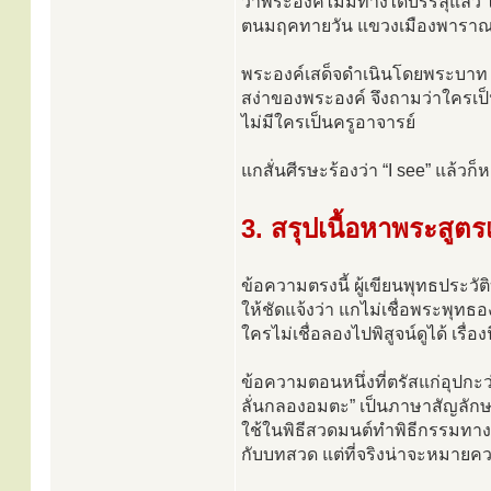
ว่าพระองค์ไม่มีทางได้บรรลุแล้ว 
ตนมฤคทายวัน แขวงเมืองพาราณสี 
พระองค์เสด็จดำเนินโดยพระบาท 
สง่าของพระองค์ จึงถามว่าใครเป็
ไม่มีใครเป็นครูอาจารย์
แกสั่นศีรษะร้องว่า “I see” แล้วก
3. สรุปเนื้อหาพระสูตร
ข้อความตรงนี้ ผู้เขียนพุทธประวัติ
ให้ชัดแจ้งว่า แกไม่เชื่อพระพุ
ใครไม่เชื่อลองไปพิสูจน์ดูได้ เรื่องน
ข้อความตอนหนึ่งที่ตรัสแก่อุปกะว
ลั่นกลองอมตะ” เป็นภาษาสัญลั
ใช้ในพิธีสวดมนต์ทำพิธีกรรมทาง
กับบทสวด แต่ที่จริงน่าจะหมายค