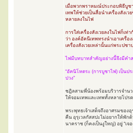
เมื่อพวกพราหมณ์ประกอบพิธีบูชาไ
เทพให้ช่วยเป็นสื่อนำเครื่องสังเ
หลายลงในไฟ
การใส่เครื่องสังเวยลงในไฟก็เท่า
ว่า องค์อัคนีเทพทรงนำเอาเครื่อง
เครื่องสังเวยเหล่านั้นแก่พระปชา
ไฟมีบทบาทสำคัญอย่างนี้จึงมีคำส
“อัคนิโหตระ (การบูชาไฟ) เป็นปร
ปวง”
ชฎิลสามพี่น้องพร้อมบริวารจำนวนพ
ให้จอมเทพและเทพทั้งหลายโปร
พระพุทธเจ้าเสด็จถึงอาศรมของอุร
คืน อุรุเวลกัสสปะไม่อยากให้พักด
นาคราช (ก็คงเป็นงูใหญ่) อยู่ “เจอง