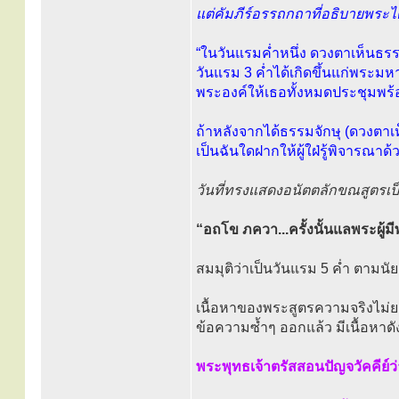
แต่คัมภีร์อรรถกถาที่อธิบายพระไต
“ในวันแรมค่ำหนึ่ง ดวงตาเห็นธรรม
วันแรม 3 ค่ำได้เกิดขึ้นแก่พระมห
พระองค์ให้เธอทั้งหมดประชุมพร้
ถ้าหลังจากได้ธรรมจักษุ (ดวงตา
เป็นฉันใดฝากให้ผู้ใฝ่รู้พิจารณาด้
วันที่ทรงแสดงอนัตตลักขณสูตรเป็
“อถโข ภควา...ครั้งนั้นแลพระผู้ม
สมมุติว่าเป็นวันแรม 5 ค่ำ ตามน
เนื้อหาของพระสูตรความจริงไม่ยา
ข้อความซ้ำๆ ออกแล้ว มีเนื้อหาดัง
พระพุทธเจ้าตรัสสอนปัญจวัคคีย์ว่