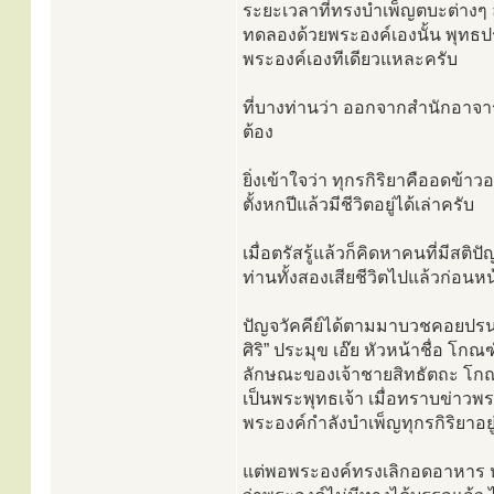
ระยะเวลาที่ทรงบำเพ็ญตบะต่างๆ ล
ทดลองด้วยพระองค์เองนั้น พุทธปร
พระองค์เองทีเดียวแหละครับ
ที่บางท่านว่า ออกจากสำนักอาจาร
ต้อง
ยิ่งเข้าใจว่า ทุกรกิริยาคืออดข้าว
ตั้งหกปีแล้วมีชีวิตอยู่ได้เล่าครับ
เมื่อตรัสรู้แล้วก็คิดหาคนที่มีสติ
ท่านทั้งสองเสียชีวิตไปแล้วก่อนหน้าน
ปัญจวัคคีย์ได้ตามมาบวชคอยปรนนิบั
ศิริ” ประมุข เอ๊ย หัวหน้าชื่อ 
ลักษณะของเจ้าชายสิทธัตถะ โ
เป็นพระพุทธเจ้า เมื่อทราบข่า
พระองค์กำลังบำเพ็ญทุกรกิริยาอยู
แต่พอพระองค์ทรงเลิกอดอาหาร 