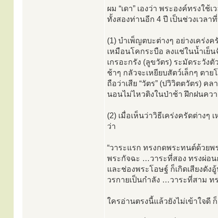
ผม “เดา” เองว่า พระองค์ทรงใช้เว
ทั้งสองท่านอีก 4 ปี เป็นช่วงเวล
(1) บำเพ็ญตบะต่างๆ อย่างเคร่ง
เหมือนโคกระบือ ลงแช่ในน้ำเย็น
เกรอะกรัง (ลูขวัตร) ระมัดระวังต
ช้าๆ กลัวจะเหยียบสัตว์เล็กๆ ตายโ
ถือว่าเสีย “วัตร” (ปวิวิตตวัตร) 
นอนไม่ไหวติงในป่าช้า ฝึกฝนความไม
(2) เมื่อเห็นว่าวิธีเคร่งครัดต่างๆ
ว่า
“วาระแรก ทรงกดพระทนต์ด้วยพร
พระกัจฉะ …วาระที่สอง ทรงผ่อนก
และช่องพระโอษฐ์ ก็เกิดเสียงดัง
วรกายเป็นกำลัง …วาระที่สาม 
ใครอ่านตรงนี้แล้วยังไม่เข้าใจดี