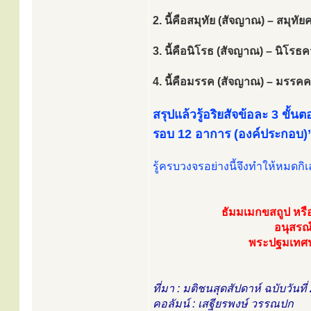
2. นี้คือสมุทัย (สัจญาณ) – สมุท
3. นี้คือนิโรธ (สัจญาณ) – นิโร
4. นี้คือมรรค (สัจญาณ) – มรรค
สรุปแล้วรู้อริยสัจข้อละ 3 ขั้นต
รอบ 12 อาการ (องค์ประกอบ)
รู้ครบวงจรอย่างนี้จึงทำให้หมดกิเล
ธัมมเมกขสถูป หร
อนุสรณ
พระปฐมเทศน
ที่มา : มติชนสุดสัปดาห์ ฉบับวันที
คอลัมน์ : เสฐียรพงษ์ วรรณปก