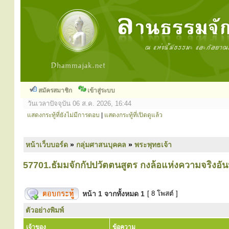
สมัครสมาชิก
เข้าสู่ระบบ
วันเวลาปัจจุบัน 06 ส.ค. 2026, 16:44
แสดงกระทู้ที่ยังไม่มีการตอบ
|
แสดงกระทู้ที่เปิดดูแล้ว
หน้าเว็บบอร์ด
»
กลุ่มศาสนบุคคล
»
พระพุทธเจ้า
57701.ธัมมจักกัปปวัตตนสูตร กงล้อแห่งความจริงอัน
หน้า
1
จากทั้งหมด
1
[ 8 โพสต์ ]
ตัวอย่างพิมพ์
เจ้าของ
ข้อความ