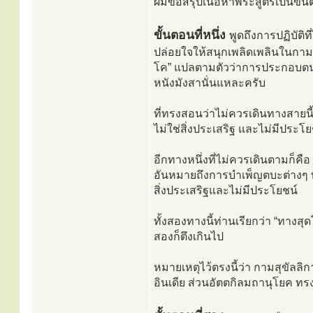
ผมขอสรุปเนื้อหาพระสูตรเป็นขั้
ขั้นตอนที่หนึ่ง
พูดถึงการปฏิบัติ
ปล่อยใจให้สนุกเพลิดเพลินในกามคุณ
โค” แปลตามตัวว่าการประกอบตนให
หนังมังสานั่นแหละครับ
ที่ทรงสอนว่าไม่ควรเดินทางสายนี้
ไม่ใช่สิ่งประเสริฐ และไม่มีประโย
อีกทางหนึ่งที่ไม่ควรเดินตามก็ค
อันหมายถึงการบำเพ็ญตบะต่างๆ ที
สิ่งประเสริฐและไม่มีประโยชน์
ทั้งสองทางนี้ท่านเรียกว่า “ทางสุด
สองก็ตึงเกินไป
หมายเหตุไว้ตรงนี้ว่า กามสุขัลลิ
อินเดีย ส่วนอัตตกิลมถานุโยค ทร