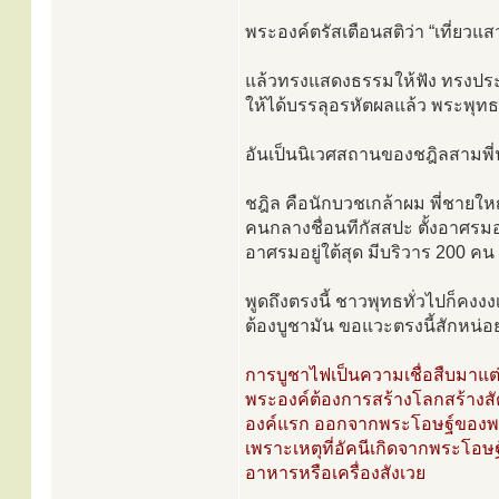
พระองค์ตรัสเตือนสติว่า “เที่ยว
แล้วทรงแสดงธรรมให้ฟัง ทรงปร
ให้ได้บรรลุอรหัตผลแล้ว พระพุทธ
อันเป็นนิเวศสถานของชฎิลสามพี่
ชฎิล คือนักบวชเกล้าผม พี่ชายใหญ
คนกลางชื่อนทีกัสสปะ ตั้งอาศรมอยู
อาศรมอยู่ใต้สุด มีบริวาร 200 คน
พูดถึงตรงนี้ ชาวพุทธทั่วไปก็คง
ต้องบูชามัน ขอแวะตรงนี้สักหน่
การบูชาไฟเป็นความเชื่อสืบมาแต่แน
พระองค์ต้องการสร้างโลกสร้างสั
องค์แรก ออกจากพระโอษฐ์ของพระอง
เพราะเหตุที่อัคนีเกิดจากพระโอษ
อาหารหรือเครื่องสังเวย