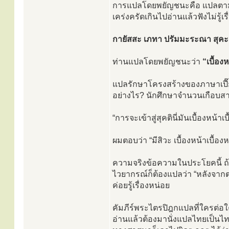
การแปลโดยพยัญชนะคือ แปลตามตั
เคร่งครัดเกินไปอ่านแล้วฟังไม่รู้เ
กายัสสะ เภทา ปรัมมะระณา สุคะติ
ท่านแปลโดยพยัญชนะว่า
“เบื้อ
แปลรักษาโครงสร้างของภาษาเปี๊ย
อย่างไร? นักศึกษาจำนวนเกือบสาม
“การจะเข้าสู่สุคตินี่มันเบื้องหน้า
ผมตอบว่า “มีสิวะ เบื้องหน้าเบื้อง
ความจริงข้อความในประโยคนี้ 
ไวยากรณ์ก็ต้องแปลว่า “หลังจากตา
ค่อยรู้เรื่องหน่อย
คัมภีร์พระไตรปิฎกแปลที่ใครต่อใค
อ่านแล้วต้องมานั่งแปลไทยเป็นไทย