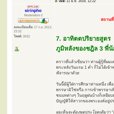
เมื่อ:
11 มิ.ย. 2019, 12:22
sirinpho
Moderators-2
สถานที
ลงทะเบียนเมื่อ:
17 ก.ย. 2012,
15:32
โพสต์:
3032
7. อาทิตตปริยายสูตร
ภูมิหลังของชฎิล 3 พี่น
คราวที่แล้วเขียนว่า ท่านผู้รู้ที
พระหลังวันแรม 1 ค่ำ ก็ไม่ได้เข้
พิจารณาด้วย
วันนี้มีผู้ใฝ่การศึกษาท่านหนึ่ง เ
พรรษามิใช่หรือ การเข้าพรรษาเพิ่
ชนบทต่างๆ ในฤดูฝนบ้างก็เหยียบย
บัญญัติให้สาวกของพระองค์อยู่ปร
ผมเห็นจะต้องพูดประโยคเดิมว่า “เ