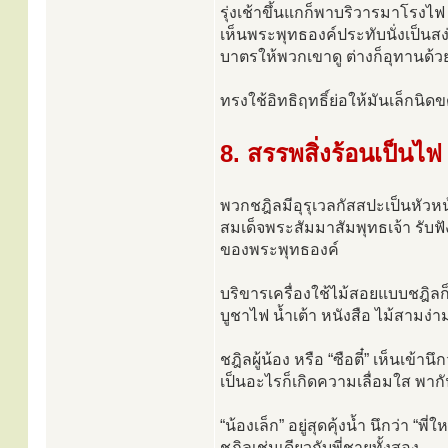
รุ่งเช้าขึ้นแกก็พาบริวารมาโรงไฟ
เห็นพระพุทธองค์ประทับนั่งเป็นส
บาตรให้พวกเขาดู ต่างก็อุทานด
ทรงใช้อิทธิฤทธิ์ย่อให้มันเล็กนิ
8. สรรพสิ่งร้อนเป็นไฟ
พวกชฎิลมีอุรุเวลกัสสปะเป็นหัวห
สมเด็จพระสัมมาสัมพุทธเจ้า รั
ของพระพุทธองค์
บริขารเครื่องใช้ไม้สอยแบบชฎิลก็
บูชาไฟ น้ำเต้า หนังสือ ไม้สามง่
ชฎิลผู้น้อง หรือ “ซือตี๋” เห็นเข้า
เป็นอะไรก็เกิดความเลื่อมใส พาก
“น้องเล็ก” อยู่สุดคุ้งน้ำ นึกว่า 
ชฎิลเช่นเดียวกับพี่ชายทั้งสอง