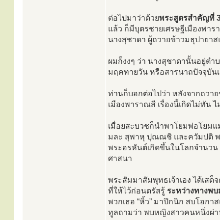
ต่อไปมาว่าด้วย
พระสูตรสำคัญที่ 
แล้ว ก็มีบุตรชายเศรษฐีเมืองพารา
นางสุชาดา ผู้ถวายข้าวมธุปายาสแ
ผมก็งงๆ ว่า นางสุชาดานั้นอยู่ต
มฤคทายวัน หรือสารนาถปัจจุบันเป็
ท่านก็บอกต่อไปว่า หลังจากถวายข้
เมืองพาราณสี เรื่องนี้เกิดไม่ทัน
เมื่อยสะบวชก็นำพาโยมพ่อโยมแม่มา
มละ สุพาหุ ปุณณชิ และควัมปติ พ
พระอรหันต์เกิดขึ้นในโลกจำนวน 
ศาสนา
พระสัมมาสัมพุทธเจ้าเอง ได้เสด็
ที่ให้ไว้ก่อนตรัสรู้
ระหว่างทางพบมา
พวกเธอ “หิ้ว” มาปิกนิก สบโอกา
ทูลถามว่า พบหญิงสาวคนหนึ่งผ่