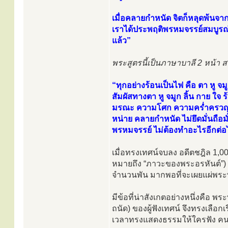
เมื่อคลายกำหนัด จิตก็หลุดพ้นจากคว
เราได้ประพฤติพรหมจรรย์สมบูรณ์
แล้ว”
พระสูตรนี้เป็นภาษาบาลี 2 หน้า สร
“ทุกอย่างร้อนเป็นไฟ คือ ตา หู จมู
สัมผัสทางตา หู จมูก ลิ้น กาย ใ
มรณะ ความโศก ความคร่ำครวญ ควา
หน่าย คลายกำหนัด ไม่ยึดมั่นถือมั
พรหมจรรย์ ไม่ต้องทำอะไรอีกต่อ
เมื่อทรงเทศน์จบลง อดีตชฎิล 1,003
หมายถึง “ภาวะของพระอรหันต์”) พ
จำนวนพัน มากพอที่จะเผยแผ่พระ
มีข้อที่น่าสังเกตอย่างหนึ่งคือ พ
ถนัด) ของผู้ฟังเทศน์ จึงทรงเลือกเ
เวลาทรงแสดงธรรมให้ใครฟัง คนคนน