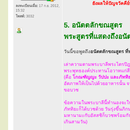
ยังผลให้ปัญจวัคคีย
ลงทะเบียนเมื่อ:
17 ก.ย. 2012,
15:32
โพสต์:
3032
5. อนัตตลักขณสูตร
พระสูตรที่แสดงถึงอนั
วันนี้ขอพูดถึง
อนัตตลักขณสูตร ที่
เล่าความตามพระบาลีพระไตรปิฎ
พระพุทธองค์ประทานโอวาทแก่สี่ท
(คือ
โกณฑัญญะ วัปปะ และภัททิ
อัตภาพให้เป็นไปด้วยอาหารนั้น 
ขอบวช
ข้อความในพระบาลีนี้ทำนองจะให้
ภัททิยะก็ได้บวชด้วย วันรุ่งขึ้นภ
มหานามะกับอัสสชิก็บวชพร้อมกัน 
เกินสามวัน)