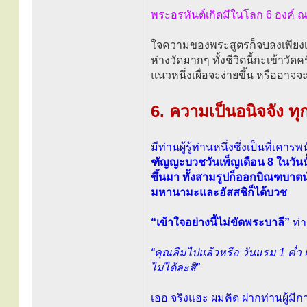
พระอรหันต์เกิดมีในโลก 6 องค์ ณ
ใจความของพระสูตรก็จบลงเพียงเท่
ห่างวัดมากๆ ทั้งชีวิตนี้กะเข้าว
แนวหนึ่งเผื่อจะง่ายขึ้น หรืออาจจะยา
6. ความเป็นอนิจจัง ทุ
มีท่านผู้รู้ท่านหนึ่งซึ่งเป็นที่เค
ฑัญญะบวชวันเพ็ญเดือน 8 ในวันนั
ขึ้นมา ทั้งสามรูปก็ออกบิณฑบาตนำ
มหานามะและอัสสชิก็ได้บวช
“เข้าใจอย่างนี้ไม่ขัดพระบาลี”
ท่า
“คุณลืมไปแล้วหรือ วันแรม 1 ค่ำ 
ไม่ได้ละสิ”
เออ จริงแฮะ ผมคิด ฝากท่านผู้มี