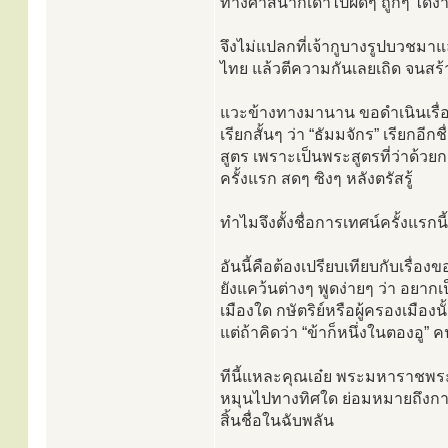
ทางศาสนาก็เดาไปผิดๆ ถูกๆ ได้ง่
จึงไม่แปลกที่เจ้ากูบางรูปบวชมา
ไทย แล้วตีความกันเลยเถิด จนสร้า
แวะข้างทางมานาน ขอดำเนินเรื่อง
เรียกสั้นๆ ว่า “ธัมมจักร” เรียกอีก
สูตร เพราะเป็นพระสูตรที่ว่าด้ว
ครั้งแรก สดๆ ซิงๆ หลังตรัสรู้
ทำไมจึงตั้งชื่อการเทศน์ครั้งแรก
อันนี้คือต้องเปรียบเทียบกับเร
ยังแคว้นต่างๆ พูดง่ายๆ ว่า อยากเป
เมืองใด กษัตริย์หรือผู้ครองเมืองน
แต่ถ้าคิดว่า “ข้าก็หนึ่งในตองอู” คน
ทีนี้แหละคุณเอ๋ย พระมหาราชพระอ
หมุนไปทางทิศใด ย่อมหมายถึงการฆ
สิ้นชื่อในฉับพลัน