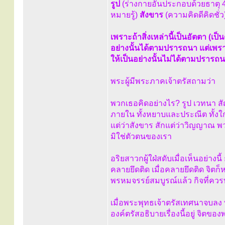
รูป
(ร่างกายอันประกอบด้วยธาตุ 
หมายรู้)
สังขาร
(ความคิดดีคิดชั่ว
เพราะถ้าสิ่งเหล่านี้เป็นอัตตา (เป็
อย่างนั้นได้ตามปรารถนา แต่เพราะ
ให้เป็นอย่างนั้นไม่ได้ตามปรารถ
พระผู้มีพระภาคเจ้าตรัสถามว่า
พวกเธอคิดอย่างไร? รูป เวทนา สั
ภายใน ทั้งหยาบและประณีต ทั้งใกล
แต่ว่าสังขาร สักแต่ว่าวิญญาณ พ
มิใช่ตัวตนของเรา
อริยสาวกผู้ใฝ่สดับเมื่อเห็นอย่าง
คลายยึดติด เมื่อคลายยึดติด จิตก็หล
พรหมจรรย์สมบูรณ์แล้ว กิจที่คว
เมื่อพระพุทธเจ้าตรัสเทศนาจบลง
องค์ตรัสอธิบายเรื่องนี้อยู่ จิต