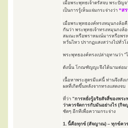
เมื่อพระพุทธเจ้าตรัสจบ พระปัญ
“สร
เป็นการรู้เห็นแจ่มกระจ่างว่า
เมื่อพระพุทธองค์ทรงหมุนกงล้อคื
กันว่า พระพุทธเจ้าทรงหมุนกงล้อ
สมณะหรือพราหมณ์มารหรือพรหม 
หวั่นไหว ปรากฏแสงสว่างไปทั่วโ
พระพุทธองค์ทรงเปล่าอุทานว่า 
ดังนั้น โกณฑัญญะจึงได้นามต่อ
เนื้อหาพระสูตรมีแค่นี้ ท่านจึงสั
ผลที่เกิดขึ้นหลังจากทรงแสดงจบ
ที่ว่า
“การหยั่งรู้อริยสัจสี่ของพระ
ว่าควรจัดการกับมันอย่างไร (กิจ
ชัดๆ อีกทีเพื่อความกระจ่าง
1. นี้คือทุกข์ (สัจญาณ) – ทุกข์