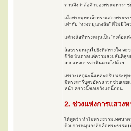
ท่านจึงว่าล้อศึกของพระมหาราชผู้
เมื่อพระพุทธเจ้าทรงแสดงพระธรร
เท่ากับ “ทรงหมุนกงล้อ” ที่ไม่มี
แต่กงล้อที่ทรงหมุนเป็น “กงล้อแห
ล้อธรรมหมุนไปยังทิศทางใด จะข
ชีวิต บันดาลแต่ความสงบสันติสุ
อายแห่งการฆ่าฟันตามไปด้วย
เพราะเหตุฉะนี้แหละครับ พระพุท
มีพระสารีบุตรอัครสาวกช่วยเผยแ
หน้า คราวนี้ขอเอวังแค่นี้ก่อน
2. ช่วงแห่งการแสวงห
ได้พูดว่า ทำไมพระธรรมเทศนาครั้ง
ด้วยการหมุนกงล้อคือพระธรรม) ผิ