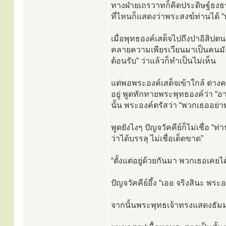
ทางฝ่ายเถรวาทก็คิดประดิษฐ์ธงธ
ที่ไหนก็แสดงว่าพระสงฆ์ท่านได้ “ห
เมื่อพุทธองค์เสด็จไปถึงป่าอิสิป
คลายความเพียรเวียนมาเป็นคนมัก
ต้อนรับ” ว่าแล้วก็ทำเป็นไม่เห็น
แต่พอพระองค์เสด็จเข้าใกล้ ต่างค
อยู่ พูดทักทายพระพุทธองค์ว่า 
นั้น พระองค์ตรัสว่า “พวกเธออย่
พูดยังไงๆ ปัญจวัคคีย์ก็ไม่เชื่อ
ว่าได้บรรลุ ไม่เชื่อเด็ดขาด”
“ตั้งแต่อยู่ด้วยกันมา พวกเธอเค
ปัญจวัคคีย์อึ้ง “เออ จริงสินะ พระ
จากนั้นพระพุทธเจ้าทรงแสดงธัมมจั