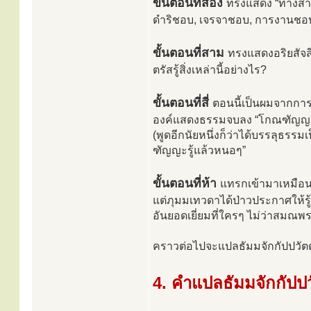
ขั้นตอนที่สอง
ทรงแสดง “ทางสาย
ดำริชอบ, เจรจาชอบ, การงานชอบ,
ขั้นตอนที่สาม
ทรงแสดงอริยสัจสี
ตรัสรู้สิ่งเหล่านี้อย่างไร?
ขั้นตอนที่สี่
ตอนนี้เป็นผมจากกา
องค์แสดงธรรมจบลง “โกณฑัญญะ” หั
(พูดอีกนัยหนึ่งก็ว่าได้บรรลุธร
ฑัญญะรู้แล้วหนอๆ”
ขั้นตอนที่ห้า
แทรกเข้ามาเหมือนก
แต่ภุมมเทวดาได้ป่าวประกาศให้รู
อันยอดเยี่ยมที่ใครๆ ไม่ว่าสมณพ
คราวต่อไปจะแปลธัมมจักกัปปวัตต
4. คำแปลธัมมจักกัปป