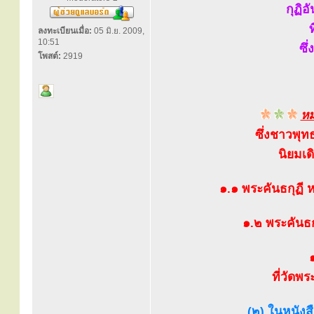
กุฏิ
ลงทะเบียนเมื่อ:
05 มิ.ย. 2009,
10:51
ซึ
โพสต์:
2919
หม
ซึ่งชาวพุท
นิยมเด
๑.๑ พระคันธกุฏี 
๑.๒ พระคันธก
ที่วัดพ
(๒) ในหนังส