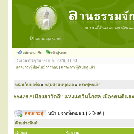
สมัครสมาชิก
เข้าสู่ระบบ
วันเวลาปัจจุบัน 08 ส.ค. 2026, 11:43
แสดงกระทู้ที่ยังไม่มีการตอบ
|
แสดงกระทู้ที่เปิดดูแล้ว
หน้าเว็บบอร์ด
»
กลุ่มศาสนบุคคล
»
พระพุทธเจ้า
55476.“เมืองสาวัตถี” แห่งแคว้นโกศล เมืองคนดีแ
หน้า
1
จากทั้งหมด
1
[ 6 โพสต์ ]
ตัวอย่างพิมพ์
เจ้าของ
ข้อความ