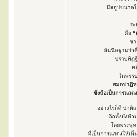
มีสถูปขนาดให
ระ
คือ
“
ชา
สันนิษฐานว่า
ปราบทิฏฐ
หล
ในพรรษา
ยมกปาฏิหา
ซึ่งถือเป็นการแสด
อย่างไรก็ดี ปกติ
อีกทั้งยังห้
โดยพระพุท
ที่เป็นการแสดงให้เห