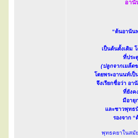
อานัน
“ต้นอานันท
เป็นต้นดั้งเดิม
ที่ประ
(ปลูกจากเมล็ดขอ
โดยพระอานนท์เป็
จึงเรียกชื่อว่า อาน
ที่ยัง
มีอายุ
และชาวพุทธนับ
รองจาก “ต
พุทธคยาในสมัย