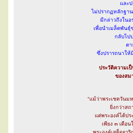
และปร
ไม่ปรากฏหลักฐานว่
มีกล่าวถึงในอ
เพื่อนำเมล็ดพันธุ
กลับไปป
ตา
ซึ่งปรารถนาให้มี
ประวัติความเป็
ของสมาค
“แม้ว่าพระเชตวันมห
ยิ่งกว่าสถ
แต่พระองค์ได้ปร
เพียง ๓ เดือ
พระองค์เสด็จจา