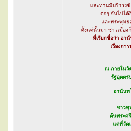
และท่านมีบริวารข
ต่อๆ กันไปได้อ
และพระพุทธองค
ตั้งแต่นั้นมา ชาวเมือ
ที่เรียกชื่อว่า อ
เรื่องกา
ณ ภายในวัด
รัฐอุตตร
อานันทโ
ชาวพุ
ต้นพระศร
แต่ที่วั