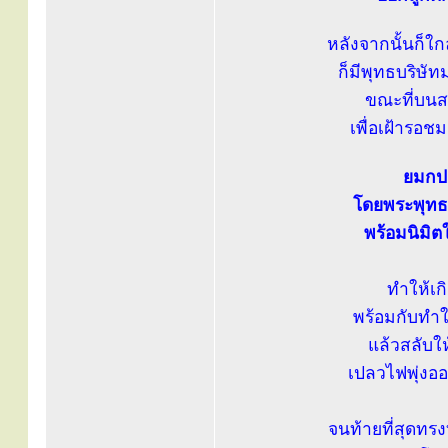
หลังจากนั้นก็ใ
ก็มีพุทธบริษั
ขณะที่บนสว
เพื่อเฝ้ารอช
ยมกปาฏ
โดยพระพุทธ
พร้อมนิมิตใ
ทำให้เก
พร้อมกับทำใ
แล้วสลับให
เปลวไฟพุ่งอ
จนท้ายที่สุดทร