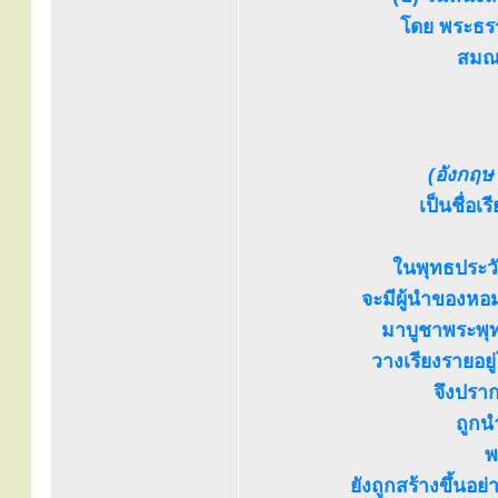
โดย พระธรร
สมณศ
(อังกฤษ 
เป็นชื่อ
ในพุทธประวั
จะมีผู้นำของหอ
มาบูชาพระพุท
วางเรียงรายอยู
จึงปราก
ถูกน
พ
ยังถูกสร้างขึ้นอย