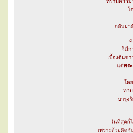
ทราบความปร
โ
กลับมาย
ค
ก็มีก
เบื้องต้นช
แด่
พระ
โดย
ทาย
บารุงร
ในที่สุดก็
เพราะด้วยคิดกัน