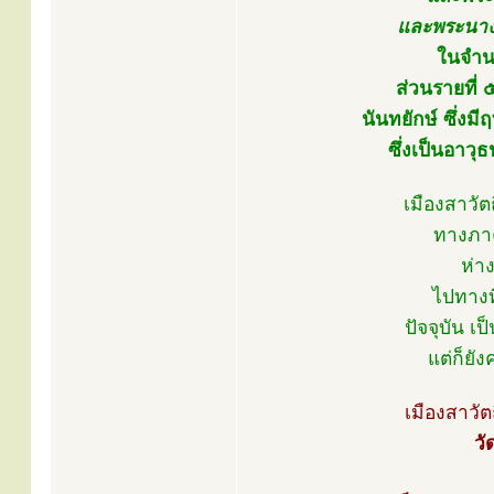
และพระนาง
ในจำน
ส่วนรายที่ ๕
นันทยักษ์ ซึ่ง
ซึ่งเป็นอาว
เมืองสาวัต
ทางภาค
ห่า
ไปทางท
ปัจจุบัน เ
แต่ก็ยั
เมืองสาวัต
วั