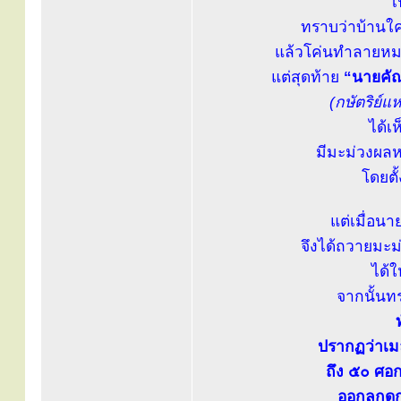
ไ
ทราบว่าบ้านใค
แล้วโค่นทำลายหมด
แต่สุดท้าย
“นายคั
(กษัตริย์แ
ได้เ
มีมะม่วงผลหน
โดยตั
แต่เมื่อน
จึงได้ถวายมะม่
ได้
จากนั้นท
ปรากฏว่าเมล
ถึง ๕๐ ศอก
ออกลูกดกเ