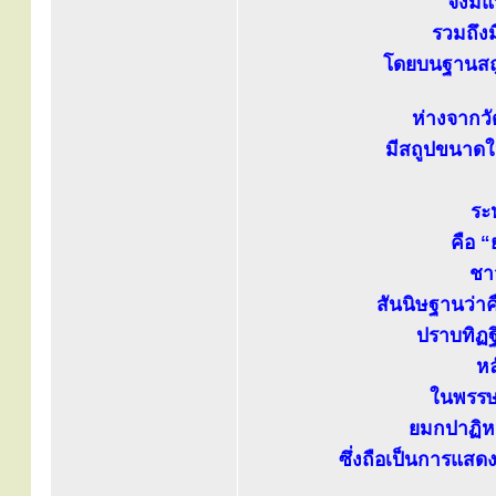
จึงมี
รวมถึง
โดยบนฐานสถู
ห่างจากว
มีสถูปขนาดให
ระ
คือ 
ชา
สันนิษฐานว่า
ปราบทิฏฐ
หล
ในพรรษา
ยมกปาฏิหา
ซึ่งถือเป็นการแสด