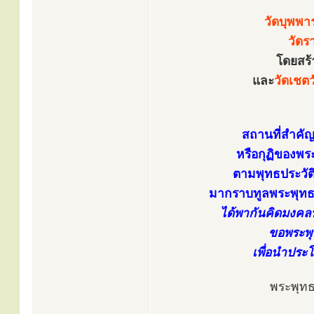
วัดบุพพ
วัดร
โดยสร้
และ
วัดเชต
สถานที่สำคัญ
หรือกุฏิของพร
ตามพุทธประวัติร
มากราบทูลพระพุทธ
ได้พากันคิดมงคลทั
ขอพระพุ
เพื่อนำประ
พระพุท