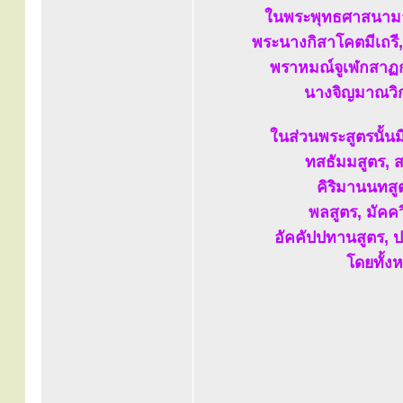
ในพระพุทธศาสนามาก
พระนางกิสาโคตมีเถรี,
พราหมณ์จูเฬกสาฏก,
นางจิญมาณวิกา
ในส่วนพระสูตรนั้น
ทสธัมมสูตร, 
คิริมานนทสู
พลสูตร, มัคค
อัคคัปปทานสูตร, ปธ
โดยทั้ง