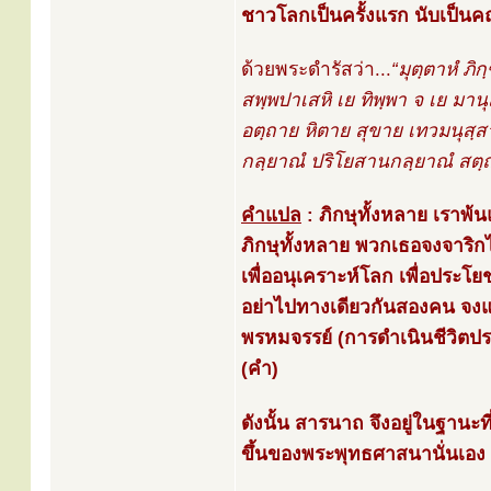
ชาวโลกเป็นครั้งแรก นับเป็
ด้วยพระดำรัสว่า...
“มุตฺตาหํ ภิ
สพฺพปาเสหิ เย ทิพฺพา จ เย มาน
อตฺถาย หิตาย สุขาย เทวมนุสฺสา
กลฺยาณํ ปริโยสานกลฺยาณํ สตฺถํ 
คำแปล
: ภิกษุทั้งหลาย เราพ้
ภิกษุทั้งหลาย พวกเธอจงจาริ
เพื่ออนุเคราะห์โลก เพื่อประโย
อย่าไปทางเดียวกันสองคน จงแ
พรหมจรรย์ (การดำเนินชีวิตประเ
(คำ)
ดังนั้น สารนาถ จึงอยู่ในฐานะ
ขึ้นของพระพุทธศาสนานั่นเอง