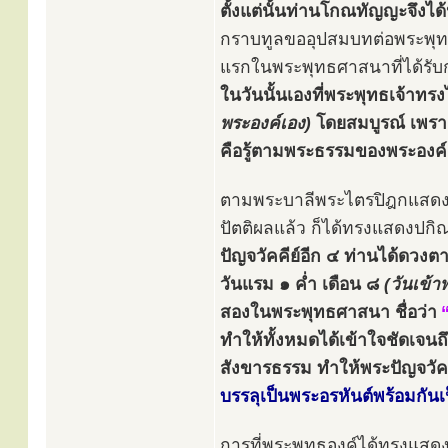
ตั้งแต่นั้นท่านโกณทัญญะจึงได
กราบทูลขออุปสมบทต่อพระพุทธเ
แรกในพระพุทธศาสนาที่ได้รั
ในวันนั้นเองที่พระพุทธเจ้าทร
พระองค์เอง)
โดยสมบูรณ์ เพร
คือรู้ตามพระธรรมของพระองค์
ตามพระบาลีพระไตรปิฎกแสดงไ
ปัตติผลแล้ว ก็ได้ทรงแสดงปกิ
ปัญจวัคคีย์อีก ๔ ท่านได้ดวง
วันแรม ๑ ค่ำ เดือน ๘
(วันเข้า
สองในพระพุทธศาสนา ชื่อว่า
ทำให้ทั้งหมดได้เข้าใจชัดเจน
สังขารธรรม ทำให้พระปัญจวัค
บรรลุเป็นพระอรหันต์พร้อมกันเ
การที่พระพุทธองค์ได้ทรงแสด