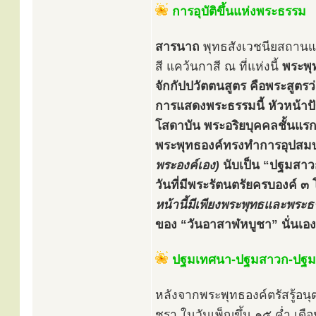
การอุบัติขึ้นแห่งพระธรรม
สารนาถ
พุทธสังเวชนียสถานแห่
สี แคว้นกาสี ณ ที่แห่งนี้
พระพุ
จักกัปปวัตตนสูตร คือพระสูตรว
การแสดงพระธรรมนี้ หัวหน้าป
โสดาบัน พระอริยบุคคลชั้นแ
พระพุทธองค์ทรงทำการอุปสมบทใ
พระองค์เอง)
นับเป็น “ปฐมสาวก” 
วันที่มีพระรัตนตรัยครบองค์ 
หน้านี้มีเพียงพระพุทธและพระธร
ของ “วันอาสาฬหบูชา” นั่นเอง
ปฐมเทศนา-ปฐมสาวก-ปฐ
หลังจากพระพุทธองค์ตรัสรู้อนุ
ชรา ในวันเพ็ญขึ้น ๑๕ ค่ำ เดื