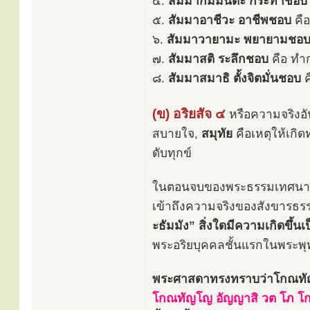
๔.
สัมมากัมมันตะ กระทำชอบ
๕.
สัมมาอาชีวะ อาชีพชอบ
คือ
๖.
สัมมาวายามะ พยายามชอ
๗.
สัมมาสติ ระลึกชอบ
คือ ทำ
๘.
สัมมาสมาธิ ตั้งจิตมั่นชอบ
ค
(ข) อริยสัจ ๔
หรือความจริงอั
สบายใจ,
สมุทัย
คือเหตุให้เกิด
ดับทุกข์
ในตอนจบของพระธรรมเทศนา ท
เข้าถึงความจริงของสังขารธรร
ะธัมมัง”
สิ่งใดมีความเกิดขึ้น
พระอริยบุคคลชั้นแรกในพระพ
พระศาสดาทรงทราบว่าโกณทัญญ
โกณทัญโญ อัญญาสิ วต โภ โก