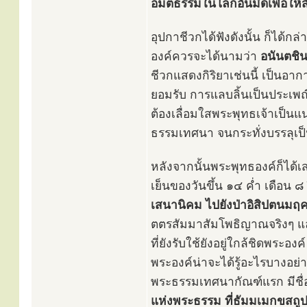
อมตธรรมในโลกอันมืดเพื่อให้สั
อุปกาชีวกได้ฟังดังนั้น ก็ได้ก
องค์ควรจะได้นามว่า
อนันตชินะ
ชีวกแสดงกิริยาเช่นนี้ เป็นอา
ยอมรับ การแลบลิ้นเป็นประเพณ
ต้องเลื่อมใสพระพุทธเจ้าเป็นแน
ธรรมเทศนา จนกระทั่งบรรลุเป
หลังจากนั้นพระพุทธองค์ก็ได้เ
เย็นของวันขึ้น ๑๔ ค่ำ เดือน ๘
เสนานิคม ไปยังป่าอิสิปตนมฤ
ตตรสัมมาสัมโพธิญาณจริงๆ แล้ว
ที่ยังรับใช้ยังอยู่ใกล้ชิดพระอ
พระองค์น่าจะได้รู้อะไรบางอย
พระธรรมเทศนากัณฑ์แรก มีชื่อ
แห่งพระธรรม ที่ธัมมเมกขสถู