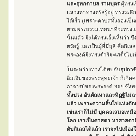
และอุทกดาบส รามบุตร
ผู้ทรงเ
แสวงหาทางตรัสรู้อยู่ ทรงระลึ
ได้เร็ว (เพราะดาบสทั้งสองเป็นผ
ตามพระธรรมเทศนาที่จะทรงแสด
นั้นแล้ว จึงได้ทรงเล็งเห็นว่า
ปั
ตรัสรู้ และเป็นผู้ที่มีธุลี คื
พระองค์จึงทรงดำริจะเสด็จไป
ในระหว่างทางได้พบกับ
อุปกาช
อิ่มเอิบของพระพุทธเจ้า ก็เกิด
อาจารย์ของพระองค์ ฯลฯ ซึ่งพ
ทั้งปวง อันตัณหาและทิฏฐิไม
แล้ว เพราะความสิ้นไปแห่งตัณห
เช่นเราก็ไม่มี บุคคลเสมอเหมื
โลก เราเป็นศาสดา หาศาสดาอื่นย
ดับกิเลสได้แล้ว เราจะไปเมือ