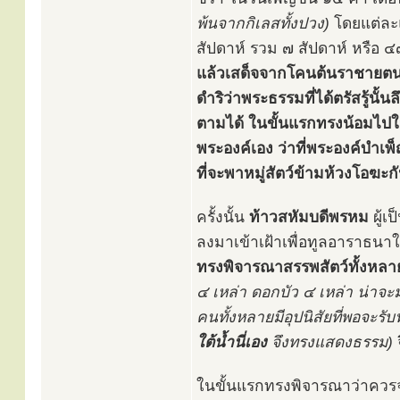
พ้นจากกิเลสทั้งปวง)
โดยแต่ละแ
สัปดาห์ รวม ๗ สัปดาห์ หรือ ๔
แล้วเสด็จจากโคนต้นราชายตนะ
ดำริว่าพระธรรมที่ได้ตรัสรู้นั้
ตามได้ ในขั้นแรกทรงน้อมไป
พระองค์เอง ว่าที่พระองค์บำเพ
ที่จะพาหมู่สัตว์ข้ามห้วงโอฆะ
ครั้งนั้น
ท้าวสหัมบดีพรหม
ผู้เ
ลงมาเข้าเฝ้าเพื่อทูลอาราธนา
ทรงพิจารณาสรรพสัตว์ทั้งหลา
๔ เหล่า ดอกบัว ๔ เหล่า น่าจ
คนทั้งหลายมีอุปนิสัยที่พอจะรั
ใต้น้ำนี่เอง
จึงทรงแสดงธรรม)
ในขั้นแรกทรงพิจารณาว่าควรจ