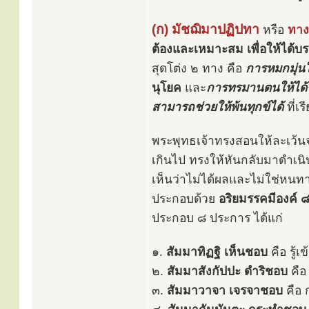
(ก) มัชฌิมาปฏิปทา
หรือ
ทาง
ต้องและเหมาะสม เพื่อให้ได้
สุดโต่ง ๒ ทาง คือ
การหมกมุ่นใ
นุโยค
และ
การทรมานตนให้ได้รั
สามารถช่วยให้พ้นทุกข์ได้
ที่เร
พระพุทธเจ้าทรงสอนให้ละเว้นจาก
เกินไป ทรงให้หันกลับมาดำเน
เห็นว่าไม่ได้ผลและไม่ใช่หนทา
ประกอบด้วย
อริยมรรคมีองค์ 
ประกอบ ๘ ประการ ได้แก่
๑.
สัมมาทิฏฐิ เห็นชอบ
คือ รู้เ
๒.
สัมมาสังกัปปะ ดำริชอบ
คือ 
๓.
สัมมาวาจา เจรจาชอบ
คือ 