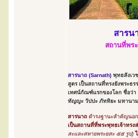
สารนา
สถานที่พร
สารนาถ (Sarnath)
พุทธสังเว
สูตร เป็นสถานที่ทรงยังพระธร
เทศน์กัณฑ์แรกของโลก ชื่อว่า 
ทัญญะ วัปปะ ภัททิยะ มหานาม
สารนาถ
ดำรงฐานะสำคัญนอกจา
เป็นสถานที่ที่พระพุทธเจ้าทร
สะและสหายพระยสะ ๕๕ รูป)
ไ