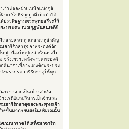
จ้ามัลละฝ่ายเหนือแห่งกุสิ
้ฝั่งแม่น้ำหิรัญญวดี เป็นป่าไม้
ได้ประดิษฐานพระพุทธสรีระไว้
งพระบรมศพ ณ มกุฏพันธนเจดีย์
าน มีหลายสาเหตุ แต่สาเหตุสำคัญ
รมสารีริกธาตุของพระองค์จัก
ญ่ เมืองใหญ่เหล่านั้นอาจไม่
ความจริงเพราะหลังพระพุทธองค์
กุสินาราเพื่อจะแย่งชิงพระบรม
ยแบ่งพระบรมสารีริกธาตุให้ทุก
สินารากลายเป็นเมืองสำคัญ
ร้างเจดีย์และวิหารเป็นจำนวน
รมสารีริกธาตุของพระพุทธเจ้า
ร้างขึ้นมาภายหลังในบริเวณนั้น
อโศกมหาราชได้เสด็จมาจาริก