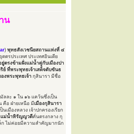
พาน
ar
)
พุทธสังเวชนียสถานแห่งที่ ๔
รัฐอุตตรประเทศ ประเทศอินเดีย
่ตรงข้ามฝั่งแม่น้ำคู่กับเมืองปา
์ ที่พระพุทธเจ้าเสด็จดับขันธ
ของพระพุทธเจ้า
กุสินารา มีชื่อ
มัลละ ๑ ใน ๑๖ แคว้นซึ่งเป็น
ือ ฝ่ายเหนือ มี
เมืองกุสินารา
เป็นเมืองหลวง เจ้าปกครองเรียก
ี
แม่น้ำหิรัญญวดี
คั่นตรงกลาง กุ
นเล็ก ไม่ค่อยมีความสำคัญมากนัก