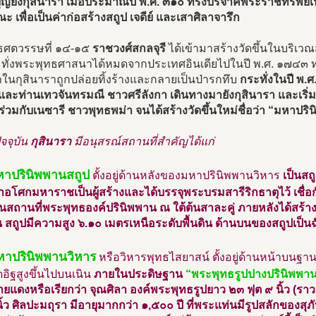
ุญยังกุสินารา เมื่อประมาณปี พ.ศ. ๓๑๐ ทรงบริจาคพระราชทรัพย์
 เพื่อเป็นค่าก่อสร้างสถูป เจดีย์ และเสาศิลาจารึก
ธศตวรรษที่ ๑๔-๑๕
ราชวงศ์สกลจุรี
ได้เข้ามาสร้างวัดขึ้นในบริ
ทั่งพระพุทธศาสนาได้หมดจากประเทศอินเดียไปในปี พ.ศ. ๑๗๔๓
ในกุสินาราถูกปล่อยทิ้งร้างและกลายเป็นป่ารกทึบ
กระทั่งในปี พ.
และท่านเทวจันทรมณี ชาวศรีลังกา เดินทางมายังกุสินารา และเริ่ม
้ ร่วมกับเนซารี ชาวพุทธพม่า จนได้สร้างวัดขึ้นใหม่ชื่อว่า “มหาป
ัจจุบัน
กุสินารา
มีอนุสรณ์สถานที่สำคัญได้แก่
หาปรินิพพานสถูป
ตั้งอยู่ด้านหลังของมหาปรินิพพานวิหาร
เป็นส
าอโศกมหาราชเป็นผู้สร้างและได้บรรจุพระบรมสารีริกธาตุไว้ เชื่อกั
นสถานที่พระพุทธองค์ปรินิพพาน ณ ใต้ต้นสาละคู่ ภายหลังได้สร้า
ัน สถูปมีความสูง ๖.๑๐ เมตรเหนือระดับพื้นดิน ด้านบนของสถูปเป็นฉั
หาปรินิพพานวิหาร
หรือวิหารพุทธไสยาสน์ ตั้งอยู่ด้านหน้าบนฐา
ดอิฐสูงขึ้นไปบนเนิน
ภายในประดิษฐาน
“พระพุทธรูปปางปรินิพพา
ยแดงหรือเรียกว่า จุณศิลา องค์พระพุทธรูปยาว ๒๓ ฟุต ๙ นิ้ว (ราว ๗
นิ้ว ศิลปะมถุรา มีอายุมากกว่า ๑,๕๐๐ ปี ที่พระแท่นมีรูปสลักของ