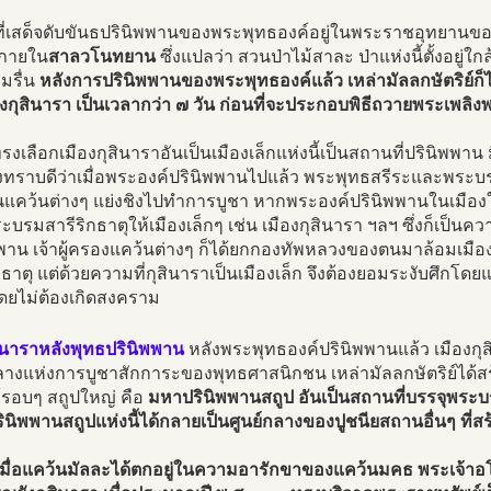
่เสด็จดับขันธปรินิพพานของพระพุทธองค์อยู่ในพระราชอุทยานของเ
ภายใน
สาลวโนทยาน
ซึ่งแปลว่า สวนป่าไม้สาละ ป่าแห่งนี้ตั้งอยู่ใกล
มรื่น
หลังการปรินิพพานของพระพุทธองค์แล้ว เหล่ามัลลกษัตริย์ก็
งกุสินารา เป็นเวลากว่า ๗ วัน ก่อนที่จะประกอบพิธีถวายพระเพลิ
่ทรงเลือกเมืองกุสินาราอันเป็นเมืองเล็กแห่งนี้เป็นสถานที่ปรินิพพ
งทราบดีว่าเมื่อพระองค์ปรินิพพานไปแล้ว พระพุทธสรีระและพระบ
นแคว้นต่างๆ แย่งชิงไปทำการบูชา หากพระองค์ปรินิพพานในเมืองให
ะบรมสารีริกธาตุให้เมืองเล็กๆ เช่น เมืองกุสินารา ฯลฯ ซึ่งก็เป็น
พาน เจ้าผู้ครองแคว้นต่างๆ ก็ได้ยกกองทัพหลวงของตนมาล้อมเมือง
กธาตุ แต่ด้วยความที่กุสินาราเป็นเมืองเล็ก จึงต้องยอมระงับศึกโด
โดยไม่ต้องเกิดสงคราม
ินาราหลังพุทธปรินิพพาน
หลังพระพุทธองค์ปรินิพพานแล้ว เมืองกุ
ลางแห่งการบูชาสักการะของพุทธศาสนิกชน เหล่ามัลลกษัตริย์ได้ส
้รอบๆ สถูปใหญ่ คือ
มหาปรินิพพานสถูป อันเป็นสถานที่บรรจุพระบ
นิพพานสถูปแห่งนี้ได้กลายเป็นศูนย์กลางของปูชนียสถานอื่นๆ ที่ส
เมื่อแคว้นมัลละได้ตกอยู่ในความอารักขาของแคว้นมคธ พระเจ้า