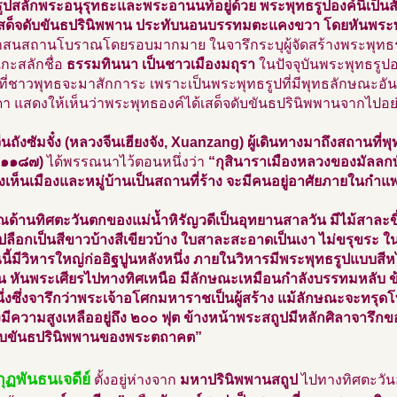
ูปสลักพระอนุรุทธะและพระอานนท์อยู่ด้วย พระพุทธรูปองค์นี้เป็น
เสด็จดับขันธปรินิพพาน ประทับนอนบรรทมตะแคงขวา โดยหันพระพ
สนสถานโบราณโดยรอบมากมาย ในจารึกระบุผู้จัดสร้างพระพุทธรูป
้แกะสลักชื่อ
ธรรมทินนา เป็นชาวเมืองมถุรา
ในปัจจุบันพระพุทธรูปอง
ที่ชาวพุทธจะมาสักการะ เพราะเป็นพระพุทธรูปที่มีพุทธลักษณะอ
า แสดงให้เห็นว่าพระพุทธองค์ได้เสด็จดับขันธปรินิพพานจากไปอย่
นถังซัมจั๋ง (หลวงจีนเฮียงจัง, Xuanzang) ผู้เดินทางมาถึงสถานที่พ
-๑๑๘๗)
ได้พรรณนาไว้ตอนหนึ่งว่า
“กุสินาราเมืองหลวงของมัลลกษั
งเห็นเมืองและหมู่บ้านเป็นสถานที่ร้าง จะมีคนอยู่อาศัยภายในกำแพง
ณด้านทิศตะวันตกของแม่น้ำหิรัญวดีเป็นอุทยานสาลวัน มีไม้สาละขึ
ลือกเป็นสีขาวบ้างสีเขียวบ้าง ใบสาละสะอาดเป็นเงา ไม่ขรุขระ ใน
นี้มีวิหารใหญ่ก่ออิฐปูนหลังหนึ่ง ภายในวิหารมีพระพุทธรูปแบบส
น หันพระเศียรไปทางทิศเหนือ มีลักษณะเหมือนกำลังบรรทมหลับ ข้
ึ่งซึ่งจารึกว่าพระเจ้าอโศกมหาราชเป็นผู้สร้าง แม้ลักษณะจะทรุด
ังมีความสูงเหลืออยู่ถึง ๒๐๐ ฟุต ข้างหน้าพระสถูปมีหลักศิลาจารึกของ
ดับขันธปรินิพพานของพระตถาคต”
ุฏพันธนเจดีย์
ตั้งอยู่ห่างจาก
มหาปรินิพพานสถูป
ไปทางทิศตะวัน