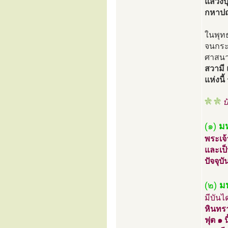
แสวงบ
กหาปณะ
ในพุท
จนกระ
ศาสนา
สวามี 
แห่งนี
ป
(๑)
ม
พระเจ้
และเป็
ปัจจุบ
(๒)
ม
มีบันไ
หินทรา
ฟุต ๑ 