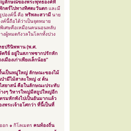
สัญลักษณ์ของพระพุทธองค์ที่
ักตร์ไปทางทิศตะวันตก
และมี
องค์นี้ คือ
หริพละสวามี
นาย
ค์นี้ถือได้ว่าเป็นจุดหมาย
ันพิเศษคือเหมือนคนนอนหลับ
างผู้หมดกังวลในโลกทั้งปวง
ุทธปรินิพพาน (พ.ศ.
ตริย์ อยู่ในสภาพซากปรักหัก
เมืองเก่าเพียงเล็กน้อย”
้นเป็นหมู่ใหญ่ ลักษณะของไม้
ป่ามีไม้สาละใหญ่ ๔ ต้น
ีหไสยาสน์ คือในลักษณะประทับ
างๆ วิหารใหญ่มีสถูปใหญ่อีก
โทรมหักพังไปเป็นอันมากแล้ว
พระเจ้าอโศกว่า ที่นี้เป็นที่
ออก ๑ กิโลเมตร
คนท้องถิ่น