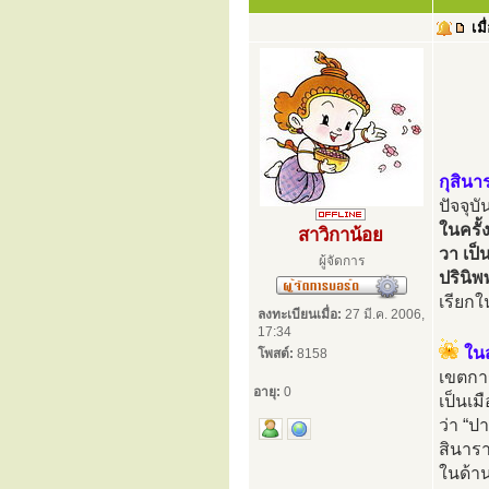
เมื
กุสินา
ปัจจุบ
ในครั้
สาวิกาน้อย
วา เป็
ผู้จัดการ
ปรินิ
เรียกใ
ลงทะเบียนเมื่อ:
27 มี.ค. 2006,
17:34
ใน
โพสต์:
8158
เขตกา
อายุ:
0
เป็นเม
ว่า “ป
สินารา
ในด้า