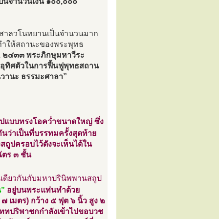
เป็นจำนวนเงิน ๑๐๐,๐๐๐
เวณสาลวโนทยานเป็นจำนวนมาก
 ทำให้สถานะของพระพุทธ
ศ. ๒๔๓๓ พระภิกษุมหาวีระ
อุทิศตัวในการฟื้นฟูพุทธสถาน
รินิวานะ ธรรมะศาลา”
ถูปแบบทรงโอคว่ำขนาดใหญ่ ซึ่ง
นว่าเป็นที่บรรทมครั้งสุดท้าย
งสถูปครอบไว้ดังจะเห็นได้ใน
ตร ๓ ชั้น
นเดียวกันกับมหาปรินิพพานสถูป
น”
อยู่บนพระแท่นทำด้วย
 เมตร) กว้าง ๕ ฟุต ๖ นิ้ว สูง ๒
สุภัททปริพาชกกำลังเข้าไปขอบวช