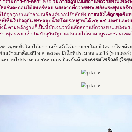
่า “รามภาร์-กา-ดีลา”
หรือ
รัมภาร์สถูป เป็นสถานที่ถวายพระเพลิ
เป็นเชิงตะกอนไม้จันทร์หอม หลังจากที่ถวายพระเพลิงพระพุทธสรี
็ได้ถูกรุกรานทำลายเหลือแต่ซากปรักหักพัง
ภายหลังได้ถูกขุดค้
งที่เห็นในปัจจุบัน พระสถูปนี้วัดโดยรอบฐานได้ ๔๖.๑๔ เมตร และ
ั้งนี้ ตามหลักฐานก็เป็นที่ชัดเจนว่านั่นคือสถานที่ถวายพระเพลิงพ
ชาวพุทธเรียกชื่อกัน ปัจจุบันรัฐบาลอินเดียได้เข้ามาบูรณะซ่อมแซมไ
ันชาวพุทธทั่วโลกได้มาก่อสร้างวัดไว้มากมาย โดยมีวัดของไทยด้วย
ิ่มก่อสร้างมาตั้งแต่ปี พ.ศ. ๒๕๓๗ มีเนื้อที่ประมาณ ๑๔ ไร่ (๖ เอเคอร์)
นทยานไปประมาณ ๕๐๐ เมตร ปัจจุบันมี
พระธรรมโพธิวงศ์ (วีรยุทธ