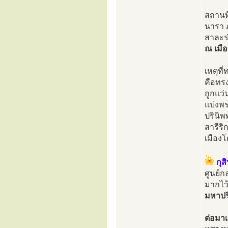
สถานที
นารา 
สาละร่
ณ เมือ
เหตุที
คือทร
ถูกแว่
แบ่งพร
ปรินิพ
สารีริ
เมือง
กุส
ศูนย์ก
มากไว
มหาปริ
ต่อมา