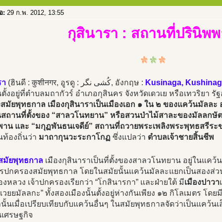
่อ:
29 ก.พ. 2012, 13:55
กุสินารา : สถานที่ปรินิพ
รา
(ฮินดี : कुशीनगर, อูรดู : کُشی نگر, อังกฤษ :
Kusinaga, Kushinag
ันตั้งอยู่ที่ตำบลมถากัวร์ อำเภอกุสินคร จังหวัดเดวเย หรือเทวริยา 
งสมัยพุทธกาล เมืองกุสินาราเป็นเมืองเอก ๑ ใน ๒ ของแคว้นมัลละ อยู
นสถานที่ตั้งของ “สาลวโนทยาน” หรือสวนป่าไม้สาละของมัลลกษัตริย
พพาน และ “มกุฏพันธนเจดีย์” สถานที่ถวายพระเพลิงพระพุทธสรีระ
นท้องถิ่นว่า
มาถากุนวะระกาโกฏ
ซึ่งแปลว่า
ตำบลเจ้าชายสิ้นชีพ
สมัยพุทธกาล
เมืองกุสินาราเป็นที่ตั้งของสาลวโนทยาน อยู่ในแคว้น
รปกครองสมัยพุทธกาล โดยในสมัยนั้นแคว้นมัลละแยกเป็นสองส่วน ค
ืองหลวง เจ้าปกครองเรียกว่า “โกสินารกา” และฝ่ายใต้ มี
เมืองปาวา
าเวยยมัลลกะ” ทั้งสองเมืองนั้นตั้งอยู่ห่างกันเพียง ๑๒ กิโลเมตร โดยม
นั้นเมื่อเปรียบเทียบกับแคว้นอื่นๆ ในสมัยพุทธกาลจัดว่าเป็นแคว้
นเศรษฐกิจ