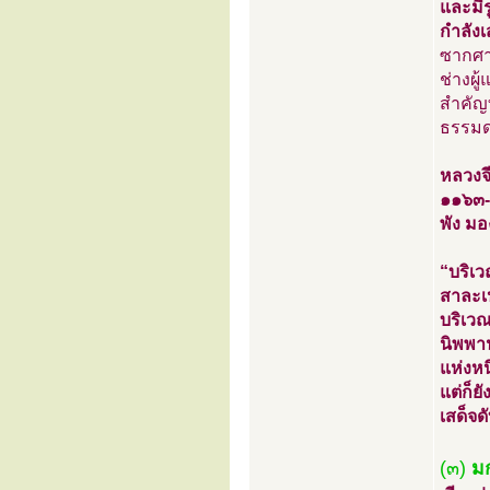
และมีร
กำลัง
ซากศา
ช่างผู
สำคัญ
ธรรมด
หลวงจี
๑๑๖๓
พัง มอ
“บริเว
สาละเป
บริเวณ
นิพพา
แห่งหน
แต่ก็ย
เสด็จ
(๓)
มก