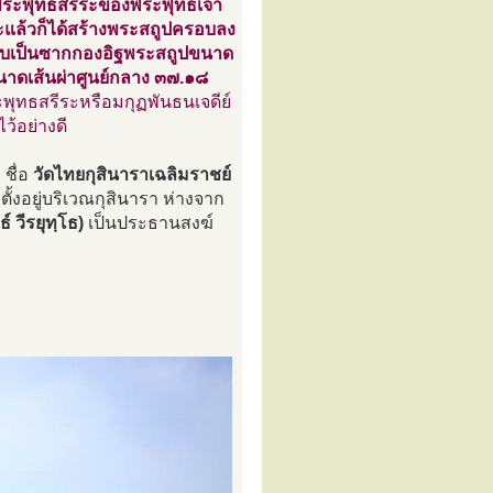
งพระพุทธสรีระของพระพุทธเจ้า
ระแล้วก็ได้สร้างพระสถูปครอบลง
นพบเป็นซากกองอิฐพระสถูปขนาด
ขนาดเส้นผ่าศูนย์กลาง ๓๗.๑๘
ระพุทธสรีระหรือมกุฏพันธนเจดีย์
ว้อย่างดี
 ชื่อ
วัดไทยกุสินาราเฉลิมราชย์
 ตั้งอยู่บริเวณกุสินารา ห่างจาก
์ วีรยุทฺโธ)
เป็นประธานสงฆ์