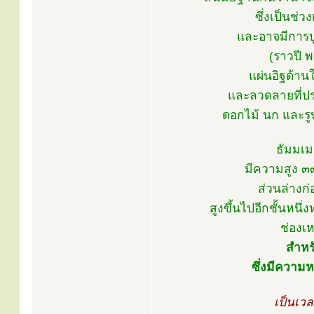
ซึ่งเป็นช่ว
และอาจมีการบู
(ราวปี 
แผ่นอิฐด้าน
และลวดลายที่ป
ดอกไม้ นก และรู
ธัมมเม
มีความสูง ๓๓
ส่วนล่างก่
สูงขึ้นไปอีกชั้นหน
ช่องเ
สำหร
ซึ่งมีความ
เป็นเวล