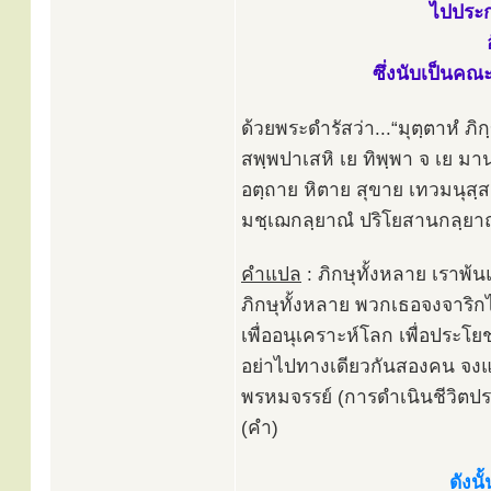
ไปประก
ซึ่งนับเป็นค
ด้วยพระดำรัสว่า...“มุตฺตาหํ ภิก
สพฺพปาเสหิ เย ทิพฺพา จ เย มา
อตฺถาย หิตาย สุขาย เทวมนุสฺสา
มชฺเฌกลฺยาณํ ปริโยสานกลฺยาณํ ส
คำแปล
: ภิกษุทั้งหลาย เราพ้
ภิกษุทั้งหลาย พวกเธอจงจาริ
เพื่ออนุเคราะห์โลก เพื่อประโย
อย่าไปทางเดียวกันสองคน จงแ
พรหมจรรย์ (การดำเนินชีวิตประเ
(คำ)
ดังนั