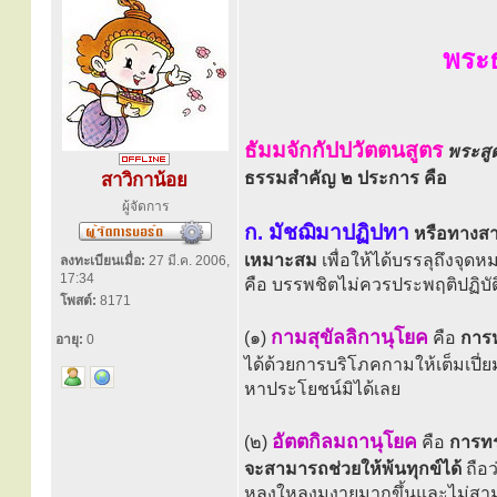
พระ
ธัมมจักกัปปวัตตนสูตร
พระสู
ธรรมสำคัญ ๒ ประการ คือ
สาวิกาน้อย
ผู้จัดการ
ก. มัชฌิมาปฏิปทา
หรือทางส
เหมาะสม
เพื่อให้ได้บรรลุถึงจุ
ลงทะเบียนเมื่อ:
27 มี.ค. 2006,
17:34
คือ บรรพชิตไม่ควรประพฤติปฏิบัติท
โพสต์:
8171
กามสุขัลลิกานุโยค
(๑)
คือ
การห
อายุ:
0
ได้ด้วยการบริโภคกามให้เต็มเปี่ยม 
หาประโยชน์มิได้เลย
อัตตกิลมถานุโยค
(๒)
คือ
การทร
จะสามารถช่วยให้พ้นทุกข์ได้
ถือว
หลงใหลงมงายมากขึ้นและไม่สามารถ