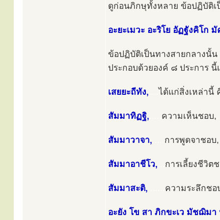
ดูก่อนภิกษุทั้งหลาย ข้อปฏิบัต
อะยะเมวะ อะริโย อัฏฐังคิโก ม
ข้อปฏิบัติเป็นทางสายกลางนั้น
ประกอบด้วยองค์ ๘ ประการ นี้เ
เสยยะถีทัง,
....
ได้แก่สิ่งเหล่านี้ 
สัมมาทิฏฐิ,
.....
ความเห็นชอบ,
.
สัมมาวาจา,
.....
การพูดจาชอบ,
สัมมาอาชีโว,
...
การเลี้ยงชีวิต
สัมมาสะติ,
.......
ความระลึกชอ
อะยัง โข สา ภิกขะเว มัชฌิมา