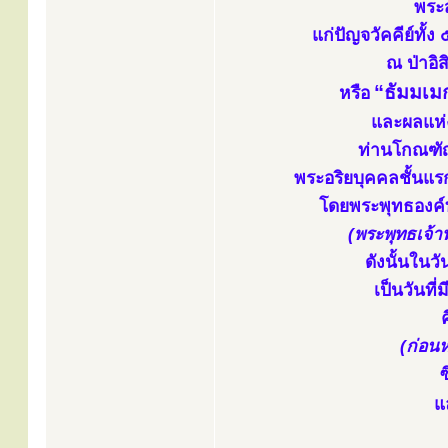
พระ
แก่ปัญจวัคคีย์ทั
ณ ป่าอิ
“ธัมมเม
หรือ
และผลแห่ง
ท่านโกณฑั
พระอริยบุคคลชั้นแ
โดยพระพุทธองค์ท
(พระพุทธเจ้า
ดังนั้นในวั
เป็นวันที
(ก่อนห
ซ
แ