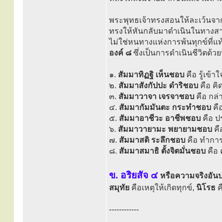
พระพุทธเจ้าทรงสอนให้ละเว้นจากกา
ทรงให้หันกลับมาดำเนินในทางสาย
ไม่ใช่หนทางแห่งการพ้นทุกข์ที่แ
องค์ ๘
ซึ่งเป็นการดำเนินชีวิตด้
๑.
สัมมาทิฏฐิ เห็นชอบ
คือ รู้เข้า
๒.
สัมมาสังกัปปะ ดำริชอบ
คือ คิด
๓.
สัมมาวาจา เจรจาชอบ
คือ กล่
๔.
สัมมากัมมันตะ กระทำชอบ
คือ
๕.
สัมมาอาชีวะ อาชีพชอบ
คือ ป
๖.
สัมมาวายามะ พยายามชอบ
คื
๗.
สัมมาสติ ระลึกชอบ
คือ ทำการ
๘.
สัมมาสมาธิ ตั้งจิตมั่นชอบ
คือ 
ข. อริยสัจ ๔
หรือความจริงอัน
สมุทัย
คือเหตุให้เกิดทุกข์,
นิโรธ
ค
------------