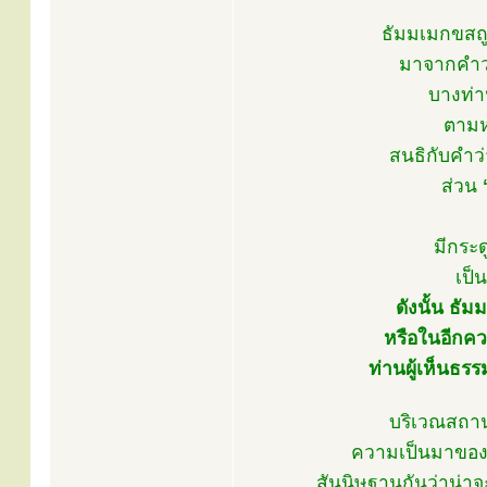
ธัมมเมกขสถู
มาจากคำว
บางท่า
ตามห
สนธิกับคำว่
ส่วน
มีกระ
เป็
ดังนั้น ธั
หรือในอีกควา
ท่านผู้เห็นธร
บริเวณสถาน
ความเป็นมาของธั
สันนิษฐานกันว่าน่า