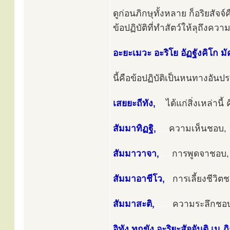
ดูก่อนภิกษุทั้งหลาย ก็อริยสัจจ์ค
ข้อปฏิบัติที่ทำสัตว์ให้ลุถึงความด
อะยะเมวะ อะริโย อัฏฐังคิโก ม
นี้คือข้อปฏิบัติเป็นหนทางอัน
เสยยะถีทัง,
....
ได้แก่สิ่งเหล่านี้ 
สัมมาทิฏฐิ,
.....
ความเห็นชอบ,
.
สัมมาวาจา,
.....
การพูดจาชอบ,
สัมมาอาชีโว,
...
การเลี้ยงชีวิต
สัมมาสะติ,
.......
ความระลึกชอ
อิทัง ทุกขัง อะริยะสัจจันติ เม 