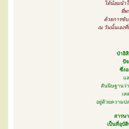
ได้น้อมนำให
ที่
ด้วยการขับเ
ณ วันนั้นเองที
ป่าอิ
ปั
ซึ่ง
แล
สันนิษฐานว่
เหต
อยู่ด้วยความปล
สารนาถ
เป็นที่อุ