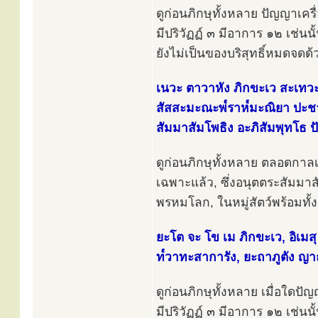
ดูก่อนภิกษุทั้งหลาย ปัญญาเครื่อ
มีปริวัฏฏ์ ๓ มีอาการ ๑๒ เช่นนั้
ยังไม่เป็นของบริสุทธิ์หมดจดด้ว
เนวะ ตาวาหัง ภิกขะเว สะเทวะ
สัสสะมะณะพ๎ราห๎มะณิยา ปะชา
สัมมาสัมโพธิง อะภิสัมพุทโธ ป
ดูก่อนภิกษุทั้งหลาย ตลอดกาลเพ
เฉพาะแล้ว, ซึ่งอนุตตระสัมม
พรหมโลก, ในหมู่สัตว์พร้อมทั
ยะโต จะ โข เม ภิกขะเว, อิเมสุ จ
ท๎วาทะสาการัง, ยะถาภูตัง ญาณ
ดูก่อนภิกษุทั้งหลาย เมื่อใดปัญญ
มีปริวัฏฏ์ ๓ มีอาการ ๑๒ เช่นนั้น