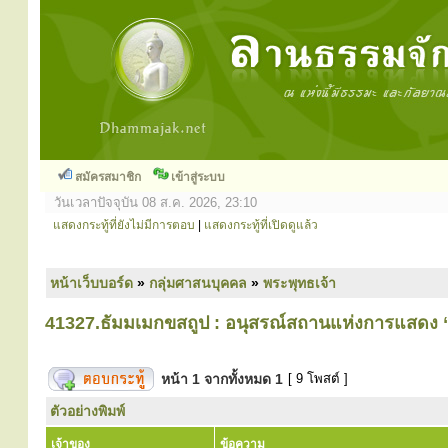
สมัครสมาชิก
เข้าสู่ระบบ
วันเวลาปัจจุบัน 08 ส.ค. 2026, 23:10
แสดงกระทู้ที่ยังไม่มีการตอบ
|
แสดงกระทู้ที่เปิดดูแล้ว
หน้าเว็บบอร์ด
»
กลุ่มศาสนบุคคล
»
พระพุทธเจ้า
41327.ธัมมเมกขสถูป : อนุสรณ์สถานแห่งการแสดง “
หน้า
1
จากทั้งหมด
1
[ 9 โพสต์ ]
ตัวอย่างพิมพ์
เจ้าของ
ข้อความ