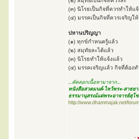
(๒) สมุทัยเป็นกิจที่ควรละ
(๓) นิโรธเป็นกิจที่ควรทำให้แจ
(๔) มรรคเป็นกิจที่ควรเจริญให
ปหานปริญญา
(๑) ทุกข์กำหนดรู้แล้ว
(๒) สมุทัยละได้แล้ว
(๓) นิโรธทำให้แจ้งแล้ว
(๔) มรรคเจริญแล้ว กิจที่ต้องทำ
...คัดลอกเนื้อหามาจาก...
หนังสือสวดมนต์-ไหว้พระ-สาธยา
ธรรมานุสรณ์แด่พระอาจารย์สุโ
http://www.dhammajak.net/foru
: 