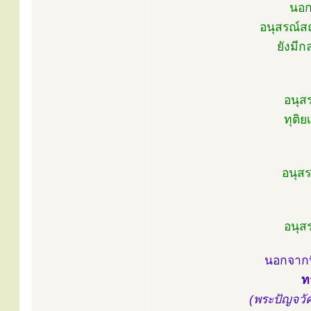
นอก
อนุสรณ์ส
ยังมีก
อนุส
ทุติ
อนุสร
อนุส
นอกจากน
ท
(พระปัญจวั