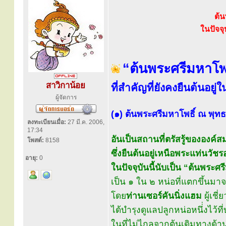
ต้น
ในปัจจุ
“ต้นพระศรีมหาโพธ
สาวิกาน้อย
ที่สำคัญที่ยังคงยืนต้นอยู่ใน
ผู้จัดการ
(๑) ต้นพระศรีมหาโพธิ์ ณ พุท
ลงทะเบียนเมื่อ:
27 มี.ค. 2006,
17:34
อันเป็นสถานที่ตรัสรู้ขององค์
โพสต์:
8158
ซึ่งยืนต้นอยู่เหนือพระแท่นวัชร
อายุ:
0
ในปัจจุบันนี้นับเป็น “ต้นพระศร
เป็น ๑ ใน ๒ หน่อที่แตกขึ้นมาจ
โดย
ท่านเซอร์คันนิ่งแฮม
ผู้เช
ได้บำรุงดูแลปลูกหน่อหนึ่่งไว้ท
ในที่ไม่ไกลจากต้นเดิมทางด้