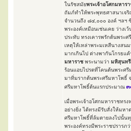
ในรัชสมัย
พระเจ้าอโศกมหารา
ถัมภ์ทำให้พระพุทธศาสนาเจริญร
จำนวนถึง ๘๔,๐๐๐ องค์ ฯลฯ 
พระองค์เหมือนเช่นเคย ว่างเว้น
ประทับ ทรงเคารพรักต้นพระศรีม
เหตุให้เหล่าพระมเหสีนางสนมท
มากเกินไป ต่างพากันโกรธแค้
มหาราช
พระนามว่า
มหิสุนทร
ร้อนแอบไปรดที่โคนต้นพระศรีม
มาทิ่มรากต้นพระศรีมหาโพธิ์ 
๓
ศรีมหาโพธิ์ต้นแรกประมาณ
เมื่อพระเจ้าอโศกมหาราชทรงทร
อย่างยิ่ง ได้ทรงมีรับสั่งให้
ศรีมหาโพธิ์ที่ล้มตายลงไปนั้
พระองค์ทรงมีพระราชปรารภว