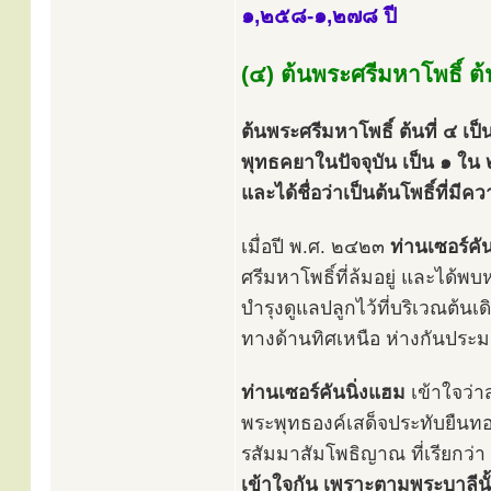
๑,๒๕๘-๑,๒๗๘ ปี
(๔) ต้นพระศรีมหาโพธิ์ ต้น
ต้นพระศรีมหาโพธิ์ ต้นที่ ๔ เป็น
พุทธคยาในปัจจุบัน เป็น ๑ ใน ๒
และได้ชื่อว่าเป็นต้นโพธิ์ที่มี
เมื่อปี พ.ศ. ๒๔๒๓
ท่านเซอร์คั
ศรีมหาโพธิ์ที่ล้มอยู่ และได้พบห
บำรุงดูแลปลูกไว้ที่บริเวณต้นเ
ทางด้านทิศเหนือ ห่างกันประ
ท่านเซอร์คันนิ่งแฮม
เข้าใจว่า
พระพุทธองค์เสด็จประทับยืนทอ
รสัมมาสัมโพธิญาณ ที่เรียกว่า
เข้าใจกัน เพราะตามพระบาลีนั้