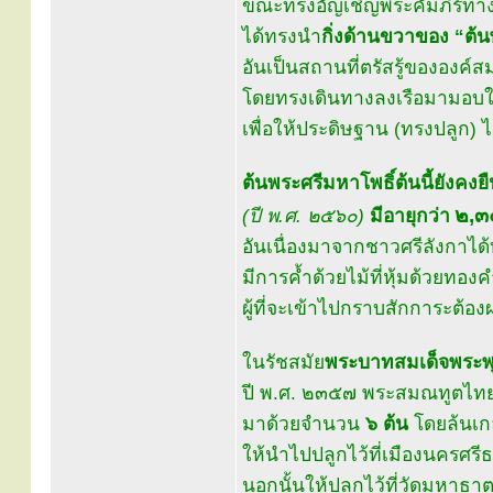
ขณะทรงอัญเชิญพระคัมภีร์ทาง
ได้ทรงนำ
กิ่งด้านขวาของ “ต้น
อันเป็นสถานที่ตรัสรู้ขององค์
โดยทรงเดินทางลงเรือมามอบให
เพื่อให้ประดิษฐาน (ทรงปลูก) 
ต้นพระศรีมหาโพธิ์ต้นนี้ยังคงยื
๒,๓
(ปี พ.ศ. ๒๕๖๐)
มีอายุกว่า
อันเนื่องมาจากชาวศรีลังกาได
มีการค้ำด้วยไม้ที่หุ้มด้วยท
ผู้ที่จะเข้าไปกราบสักการะต้
ในรัชสมัย
พระบาทสมเด็จพระพุท
ปี พ.ศ. ๒๓๕๗ พระสมณทูตไทยไ
มาด้วยจำนวน
๖ ต้น
โดยล้นเกล
ให้นำไปปลูกไว้ที่เมืองนครศร
นอกนั้นให้ปลูกไว้ที่วัดมหาธาต