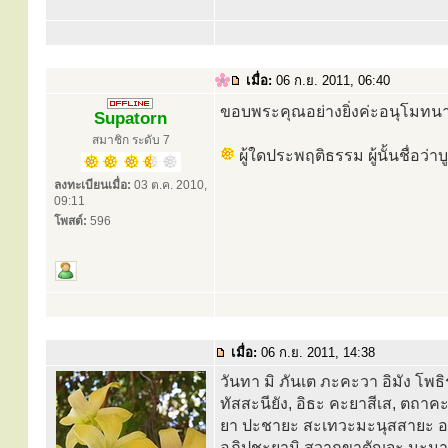
เมื่อ:
06 ก.ย. 2011, 06:40
ขอบพระคุณอย่างยิ่งค่ะอนุโมทน
Supatorn
สมาชิก ระดับ 7
ผู้ใดประพฤติธรรม ผู้นั้นชื่อว่
ลงทะเบียนเมื่อ:
03 ต.ค. 2010,
09:11
โพสต์:
596
เมื่อ:
06 ก.ย. 2011, 14:38
วันทา มิ ภันเต ภะคะวา อิมัง โพธิ
ทัสสะนียัง, อิธะ คะยาสีเส, ต
ยา ปะชายะ สะเทวะมะนุสสายะ อะนุ
อภิปูชะยามิ สวากขาตัญจะ นะมามิ