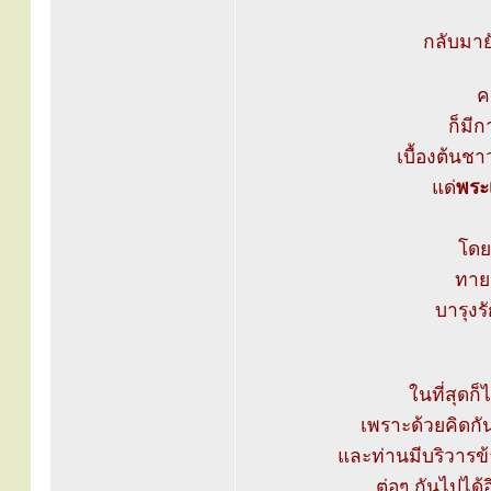
กลับมาย
ค
ก็มีก
เบื้องต้นช
แด่
พระ
โดย
ทาย
บารุงร
ในที่สุดก็
เพราะด้วยคิดกัน
และท่านมีบริวารข
ต่อๆ กันไปได้อ