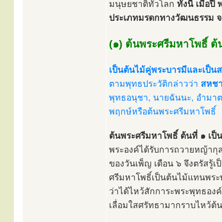
มนุษยชาติทั่วโลก
ทั้งนี้ เมื
ประเภทมรดกทางวัฒนธรรม จา
(๑) ต้นพระศรีมหาโพธิ์ ต้น
เป็นต้นไม้คู่พระบารมีและเป็นส
ตามพุทธประวัติกล่าวว่า
สหชาต
พุทธอนุชา, นายฉันนะ, อำมาตย์
พฤกษ์หรือต้นพระศรีมหาโพธิ์
ต้นพระศรีมหาโพธิ์ ต้นที่ ๑ เ
พระองค์ได้รับการถวายหญ้ากุสะ
ของวันเพ็ญ เดือน ๖ จึงตรัสรู
ศรีมหาโพธิ์เป็นต้นไม้แทนพระพ
ว่าได้ไหว้สักการะพระพุทธองค์
เลื่อมใสศรัทธามากราบไหว้ต้