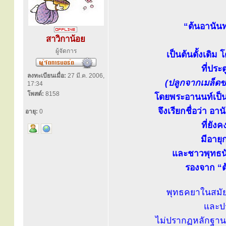
“ต้นอานันท
สาวิกาน้อย
ผู้จัดการ
เป็นต้นดั้งเดิม
ที่ประ
ลงทะเบียนเมื่อ:
27 มี.ค. 2006,
(ปลูกจากเมล็ดขอ
17:34
โพสต์:
8158
โดยพระอานนท์เป็
จึงเรียกชื่อว่า อาน
อายุ:
0
ที่ยัง
มีอายุ
และชาวพุทธนับ
รองจาก “ต
พุทธคยาในสมัย
และปร
ไม่ปรากฏหลักฐานว่