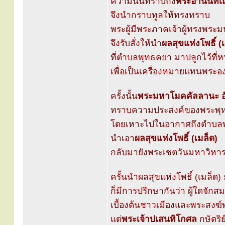
ความนั้นทราบถึง
พระอานนท์เถ
จึงนำกราบทูลให้ทรงทราบ
พระผู้มีพระภาคเจ้าผู้ทรงพร
จึงรับสั่งให้นำ
ผลสุขแห่งโพธิ์ (
ที่ตำบลพุทธคยา มาปลูกไว้ที่ห
เพื่อเป็นเครื่องหมายแทนพระอง
ครั้งนั้น
พระมหาโมคคัลลานะ อั
ทราบความประสงค์ของพระพุทธ
โดยเหาะไปในอากาศถึงตำบล
นำเอา
ผลสุขแห่งโพธิ์ (เมล็ด)
กลับมายังพระเชตวันมหาวิหารไ
ครั้นนำผลสุขแห่งโพธิ์ (เมล็ด)
ก็มีการปรึกษากันว่า ผู้ใดจักสม
เบื้องต้นชาวเมืองและพระสงฆ์
แด่
พระเจ้าปเสนทิโกศล
กษัตริย