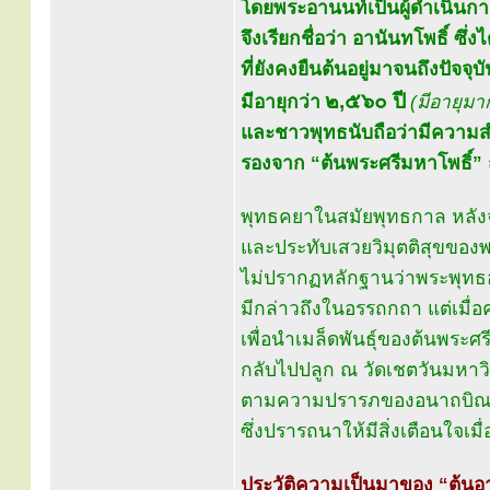
โดยพระอานนท์เป็นผู้ดำเนิน
จึงเรียกชื่อว่า อานันทโพธิ์ ซึ่งไ
ที่ยังคงยืนต้นอยู่มาจนถึงปัจจุบ
๒,๕๖๐ ปี
มีอายุกว่า
(มีอายุมา
และชาวพุทธนับถือว่ามีความสำค
รองจาก “ต้นพระศรีมหาโพธิ์” ณ
พุทธคยาในสมัยพุทธกาล หลังจ
และประทับเสวยวิมุตติสุขของพ
ไม่ปรากฏหลักฐานว่าพระพุทธองค
มีกล่าวถึงในอรรถกถา แต่เมื
เพื่อนำเมล็ดพันธุ์ของต้นพระศร
กลับไปปลูก ณ วัดเชตวันมหาวิ
ตามความปรารภของอนาถบิณฑ
ซึ่งปรารถนาให้มีสิ่งเตือนใจเมื
ประวัติความเป็นมาของ “ต้นอา