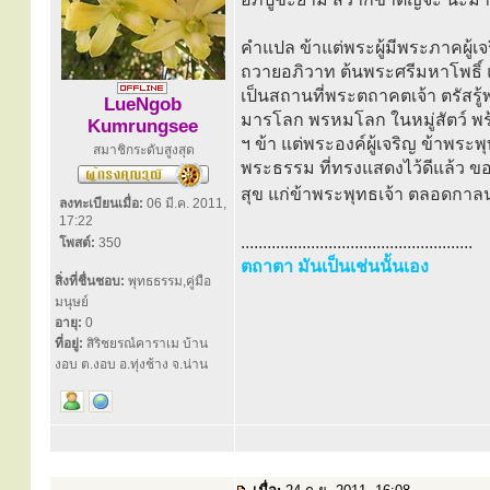
คำแปล ข้าแต่พระผู้มีพระภาคผู้
ถวายอภิวาท ต้นพระศรีมหาโพธิ์ แล
เป็นสถานที่พระตถาคตเจ้า ตรัสร
LueNgob
มารโลก พรหมโลก ในหมู่สัตว์ พ
Kumrungsee
ฯ ข้า แต่พระองค์ผู้เจริญ ข้าพระพ
สมาชิกระดับสูงสุด
พระธรรม ที่ทรงแสดงไว้ดีแล้ว ขอ
สุข แก่ข้าพระพุทธเจ้า ตลอดกาล
ลงทะเบียนเมื่อ:
06 มี.ค. 2011,
17:22
.....................................................
โพสต์:
350
ตถาตา มันเป็นเช่นนั้นเอง
สิ่งที่ชื่นชอบ:
พุทธธรรม,คู่มือ
มนุษย์
อายุ:
0
ที่อยู่:
สิริชยรณํคาราเม บ้าน
งอบ ต.งอบ อ.ทุ่งช้าง จ.น่าน