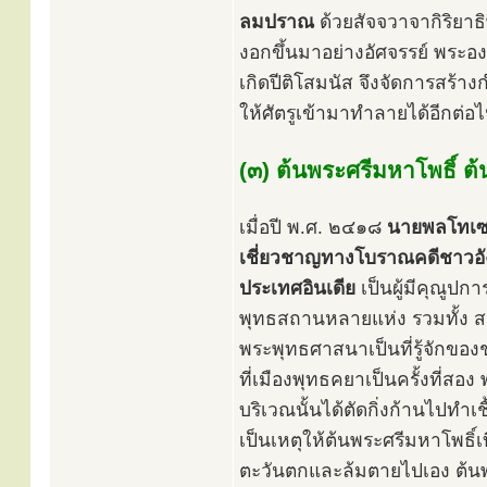
ลมปราณ
ด้วยสัจจวาจากิริยาธิ
งอกขึ้นมาอย่างอัศจรรย์ พระองค
เกิดปีติโสมนัส จึงจัดการสร้าง
ให้ศัตรูเข้ามาทำลายได้อีกต่อไป 
(๓) ต้นพระศรีมหาโพธิ์ ต้น
เมื่อปี พ.ศ. ๒๔๑๘
นายพลโทเซอ
เชี่ยวชาญทางโบราณคดีชาวอ
ประเทศอินเดีย
เป็นผู้มีคุณูปก
พุทธสถานหลายแห่ง รวมทั้ง สถ
พระพุทธศาสนาเป็นที่รู้จักของ
ที่เมืองพุทธคยาเป็นครั้งที่
บริเวณนั้นได้ตัดกิ่งก้านไปทำเ
เป็นเหตุให้ต้นพระศรีมหาโพธิ์
ตะวันตกและล้มตายไปเอง ต้นพร