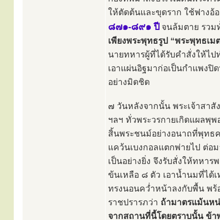
ให้ตัดต้นและขุดราก ใช้ฟางอ้
๘๗๑-๘๙๑ ปี
จนล้มตาย รวมทั
เพียงพระพุทธรูป “พระพุทธเมต
นายทหารผู้ที่ได้รับคำสั่งให้
เอาแผ่นอิฐมาก่อเป็นกำแพงปิดท
อย่างมิดชิด
๗ วันหลังจากนั้น พระเจ้าสาส
ฯลฯ ทั่วพระวรกายเกิดแผลพุพอง 
สิ้นพระชนม์อย่างอนาถที่พุท
แคว้นเบงกอลแตกพ่ายไป ต่อมาไ
เป็นอย่างยิ่ง จึงรับสั่งให้ทห
ข้นเหลือ ๘ ตัว เอาน้ำนมที่ได
ทรงนอนคว่ำหน้าลงกับพื้น พ
ราชปรารภว่า
ถ้ามาตรแม้นหน่
จากสถานที่นี้โดยตราบนั้น ข้า