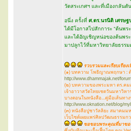
วัดสระเกศฯ และที่เมืองกลันตั
อนึ่ง ครั้งที่
ศ.ดร.นรนิติ เศรษฐบ
ได้มีโอกาสไปสักการะ “ต้นพระ
และได้อัญเชิญหน่อของต้นพระศร
มาปลูกไว้ที่มหาวิทยาลัยธรรมศาสต
รวบรวมและเรียบเรียงเน
(๑) บทความ โพธิญาณพฤกษา : ต้น
http://www.dhammajak.net/foru
(๒) บทความของพระมหา ดร.คมสร
เจ้าอาวาสวัดไทยเชตวันมหาวิหาร 
บางตอนในหนังสือ...คู่มือเส้นทาง
http://www.oknation.net/blog/myl
(๓) หนังสือปูชาวัลลิยะ สมาคมมหา
เว็บไซต์เผยแพร่ศิลปวัฒนธรรมก
ขอขอบพระคุณที่มาของ
ซึ่งบันทึกและเอื้อเฟื้อโดย คุณ 