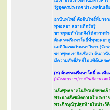
ณ ภายในวัดเชตวันมหาวิหาร (ว
รัฐอุตตรประเทศ ประเทศอินเดีย 
อานันทโพธิ์ คือต้นโพธิ์ที่มาจ
พุทธคยา สถานที่ตรัสรู้
ชาวพุทธทั่วโลกจึงให้ความสำ
ต้นพระศรีมหาโพธิ์ที่พุทธคยาถ
แต่ที่วัดเชตวันมหาวิหาร (วัดพร
ชาวพุทธเราจึงเชื่อว่า ต้นอานั
มีความศักดิ์สิทธิ์ไม่แพ้ต้นพระ
(๓) ต้นพระศรีมหาโพธิ์ ณ เมือ
(เมืองอนุราธปุระ เป็นเมืองมร
หลังพุทธกาลในรัชสมัยพระเจ้
พระนางสังฆมิตตาเถรี พระรา
พระภิกษุณีรูปสุดท้ายในประว