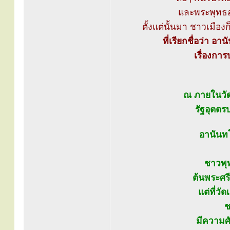
และพระพุทธองค
ตั้งแต่นั้นมา ชาวเมือ
ที่เรียกชื่อว่า อ
เรื่องกา
ณ ภายในวัด
รัฐอุตตร
อานันทโ
ชาวพุ
ต้นพระศร
แต่ที่วั
ช
มีความศั