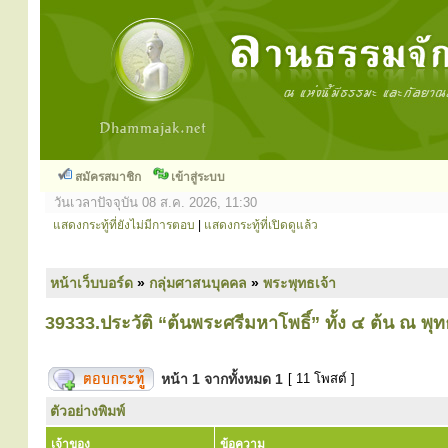
สมัครสมาชิก
เข้าสู่ระบบ
วันเวลาปัจจุบัน 08 ส.ค. 2026, 11:30
แสดงกระทู้ที่ยังไม่มีการตอบ
|
แสดงกระทู้ที่เปิดดูแล้ว
หน้าเว็บบอร์ด
»
กลุ่มศาสนบุคคล
»
พระพุทธเจ้า
39333.ประวัติ “ต้นพระศรีมหาโพธิ์” ทั้ง ๔ ต้น ณ พุ
หน้า
1
จากทั้งหมด
1
[ 11 โพสต์ ]
ตัวอย่างพิมพ์
เจ้าของ
ข้อความ