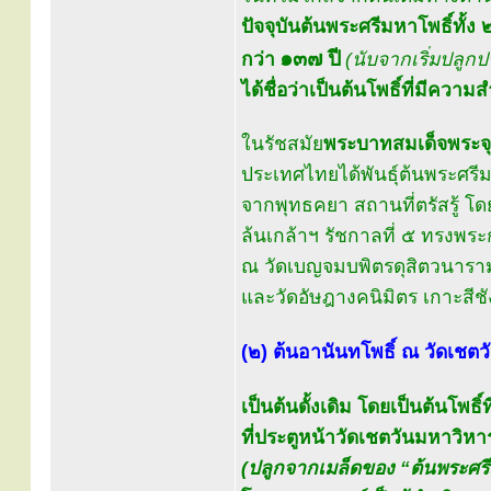
ปัจจุบันต้นพระศรีมหาโพธิ์ทั้ง ๒ 
๑๓๗ ปี
กว่า
(นับจากเริ่มปลู
ได้ชื่อว่าเป็นต้นโพธิ์ที่มีความ
ในรัชสมัย
พระบาทสมเด็จพระจุลจ
ประเทศไทยได้พันธุ์ต้นพระศรีม
จากพุทธคยา สถานที่ตรัสรู้ โด
ล้นเกล้าฯ รัชกาลที่ ๕ ทรงพร
ณ วัดเบญจมบพิตรดุสิตวนารา
และวัดอัษฎางคนิมิตร เกาะสีชัง
(๒) ต้นอานันทโพธิ์ ณ วัดเชตว
เป็นต้นดั้งเดิม โดยเป็นต้นโพธ
ที่ประตูหน้าวัดเชตวันมหาวิหา
(ปลูกจากเมล็ดของ “ต้นพระศรีม