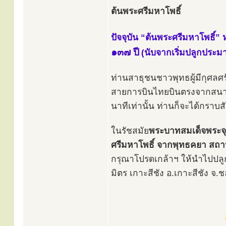
ต้นพระศรีมหาโพธิ์
ปัจจุบัน “ต้นพระศรีมหาโพธิ์” หน่
๑๓๗ ปี
(นับจากเริ่มปลูกประ
ท่านสาธุชนชาวพุทธผู้มีกุศลศ
สายการบินไทยบินตรงจากสนามบ
นาทีเท่านั้น ท่านก็จะได้กราบส
ในรัชสมัย
พระบาทสมเด็จพระจุลจ
ศรีมหาโพธิ์ จากพุทธคยา สถานท
กรุณาโปรดเกล้าฯ ให้นำไปปลู
มิตร เกาะสีชัง อ.เกาะสีชัง จ.ชล