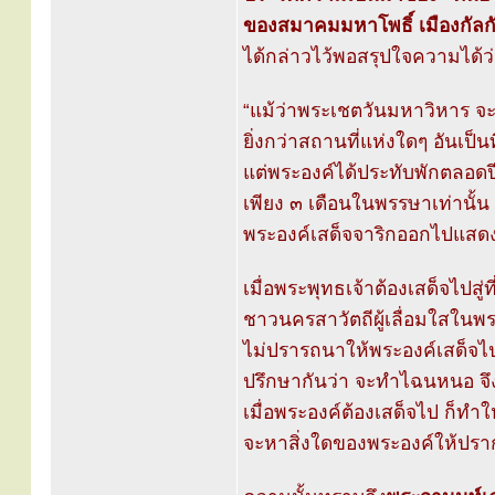
ของสมาคมมหาโพธิ์ เมืองกัลก
ได้กล่าวไว้พอสรุปใจความได้ว่
“แม้ว่าพระเชตวันมหาวิหาร จ
ยิ่งกว่าสถานที่แห่งใดๆ อันเป็
แต่พระองค์ได้ประทับพักตลอดป
เพียง ๓ เดือนในพรรษาเท่านั้น
พระองค์เสด็จจาริกออกไปแสด
เมื่อพระพุทธเจ้าต้องเสด็จไปสู่
ชาวนครสาวัตถีผู้เลื่อมใสในพร
ไม่ปรารถนาให้พระองค์เสด็จไ
ปรึกษากันว่า จะทำไฉนหนอ จึง
เมื่อพระองค์ต้องเสด็จไป ก็ทำใ
จะหาสิ่งใดของพระองค์ให้ปรากฏ