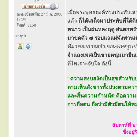
เมื่อพระพุทธองค์ทรงประทับเสว
ลงทะเบียนเมื่อ:
27 มี.ค. 2006,
17:34
แล้ว
ก็ได้เสด็จมาประทับที่ใต้ต
โพสต์:
8158
หนาว เป็นฝนหลงฤดู ฝนตกพรำอยู
อายุ:
0
มาขดตัว ๗ รอบแลแผ่พังพานเพ
ที่มาของการสร้างพระพุทธรูป
จำแลงเพศเป็นชายหนุ่มมายืนเฝ
ที่ไพเราะจับใจ ดังนี้
“ความสงบสงัดเป็นสุขสำหรับบุคค
ตามเห็นสังขารทั้งปวงตามความ
และสิ้นความกำหนัด คือความล
การถือตน ถือว่ามีตัวมีตนให้หม
สัปดาห์ที่ 
ซึ่งอย