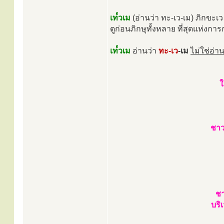
เท๎วเม
(อ่านว่า ทะ-เว-เม) ภิกขะเว
ดูก่อนภิกษุทั้งหลาย ที่สุดแห่งการก
เท๎วเม
อ่านว่า
ทะ-เว
-เม
ไม่ใช่อ่าน
ใ
ชาว
ชา
บริ