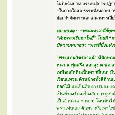
ในปัจฉิมยาม ทรงมนสิการปฏิจ
“ในกาลใดแล ธรรมทั้งหลายมาปรา
ย่อมกำจัดมารและเสนามารเสียได
หมายเหตุ
:: “พระมหาเจดีย์พุท
“ต้นพระศรีมหาโพธิ์” โดยมี “พระ
มีความหมายว่า “พระที่นั่งแห่ง
“พระแท่นวัชรอาสน์” มีลักษณะเ
หนา ๑ ฟุตครึ่ง และสูง ๓ ฟุต 
เหมือนถักหินเป็นดาวสี่แฉก มี
เรือนแหวน ด้านข้างทั้งสี่ด้
ดอกไม้
นับเป็นศิลปกรรมแบบฉบั
เป็นที่รองรับเครื่องสักการบู
เป็นจำนวนมากมาย โคนต้นไม้ที่
พระแท่นและต้นพระศรีมหาโพธิ์