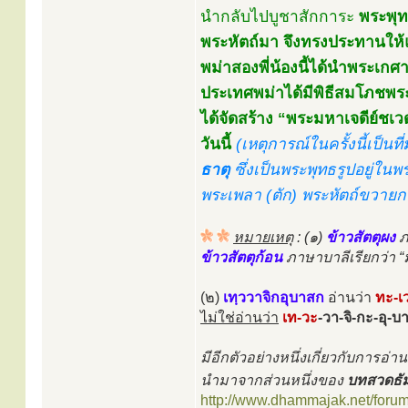
นำกลับไปบูชาสักการะ
พระพุท
พระหัตถ์มา จึงทรงประทานให้
พม่าสองพี่น้องนี้ได้นำพระเกศา
ประเทศพม่าได้มีพิธีสมโภชพร
ได้จัดสร้าง “พระมหาเจดีย์ชเ
วันนี้
(เหตุการณ์ในครั้งนี้เป็น
ธาตุ
ซึ่งเป็นพระพุทธรูปอยู่ใน
พระเพลา (ตัก) พระหัตถ์ขวายกข
หมายเหตุ
: (๑)
ข้าวสัตตุผง
ภ
ข้าวสัตตุก้อน
ภาษาบาลีเรียกว่า “ม
(๒)
เทฺววาจิกอุบาสก
อ่านว่า
ทะ-เ
ไม่ใช่อ่านว่า
เท-วะ
-วา-จิ-กะ-อุ-บ
มีอีกตัวอย่างหนึ่งเกี่ยวกับการอ่
นำมาจากส่วนหนึ่งของ
บทสวดธัม
http://www.dhammajak.net/foru