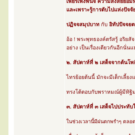
เพียรเพ่งพินิจ ความสงสัยย่อ
และเพราะรู้การดับไปแห่งปัจจั
ปฏิจจสมุปบาท
กับ
อิทัปปัจจย
อ้อ ! พระพุทธองค์ตรัสรู้ อริ
อย่าง เป็นเรื่องเดียวกันอีกนั่
๒. สัปดาห์ที่ ๒ เสด็จจากต้นโ
ไทรย้อยต้นนี้ มักจะมีเด็กเลี้
ทรงโต้ตอบกับพราหมณ์ผู้มีทิฐ
๓. สัปดาห์ที่ ๓ เสด็จไปประทับใ
ในช่วงเวลานี้มีฝนตกพรำๆ ตลอ