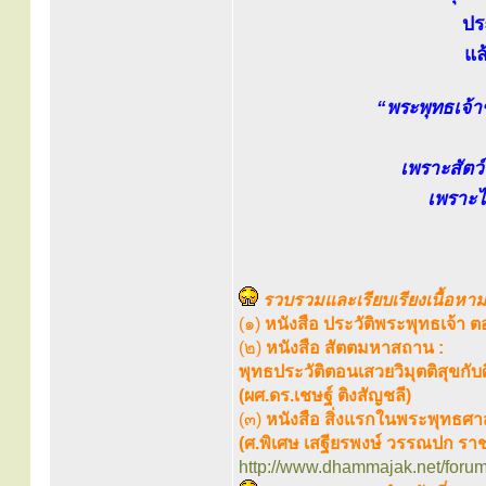
ปร
แล
“พระพุทธเจ้
เพราะสัตว์
เพราะไม
รวบรวมและเรียบเรียงเนื้อหาม
(๑)
หนังสือ ประวัติพระพุทธเจ้า
(๒)
หนังสือ สัตตมหาสถาน :
พุทธประวัติตอนเสวยวิมุตติสุขกั
(ผศ.ดร.เชษฐ์ ติงสัญชลี)
(๓)
หนังสือ สิ่งแรกในพระพุทธศ
(ศ.พิเศษ เสฐียรพงษ์ วรรณปก รา
http://www.dhammajak.net/foru