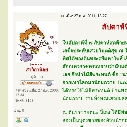
เมื่อ:
27 ส.ค. 2011, 15:27
สัปดาห์
ในสัปดาห์ที่ ๗ สัปดาห์สุดท้
เสด็จประทับเสวยวิมุตติสุข ณ
ทิศใต้ของต้นพระศรีมหาโพธิ์ 
สักกเทวราชทรงทราบว่านับแต่พ
สาวิกาน้อย
เลย จึงนำไม้สีพระทนต์ ชื่อ
ผู้จัดการ
จากเทวโลกมาน้อมถวาย
ในตอ
ได้ทรงใช้ไม้สีพระทนต์ บ้วนพ
ลงทะเบียนเมื่อ:
27 มี.ค. 2006,
17:34
น้อมถวาย รวมทั้งทรงเสวยผล
โพสต์:
8158
อายุ:
0
ณ ต้นราชายตนะ นี้เอง
ได้มีพ่
สองเป็นบุตรชายของหัวหน้ากอ