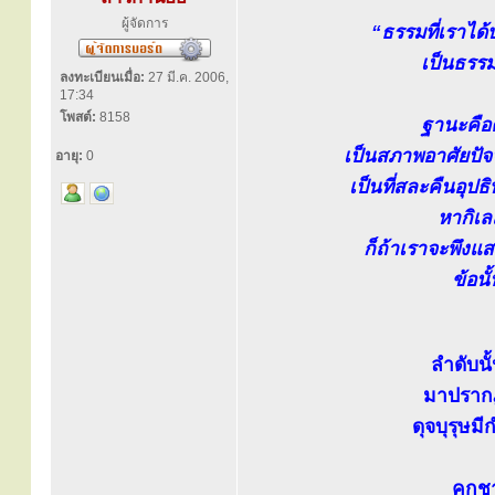
ผู้จัดการ
“ธรรมที่เราได้บ
เป็นธรรม
ลงทะเบียนเมื่อ:
27 มี.ค. 2006,
17:34
โพสต์:
8158
ฐานะคือค
เป็นสภาพอาศัยปัจจั
อายุ:
0
เป็นที่สละคืนอุปธิท
หากิเลส
ก็ถ้าเราจะพึงแส
ข้อนั
ลำดับน
มาปรากฏ
ดุจบุรุษมี
คุกช