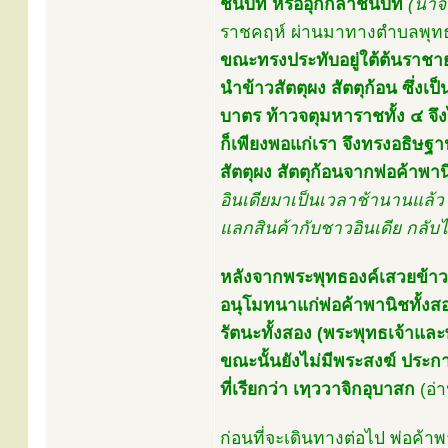
ชนบท หรืออุกกลาชนบท
(น่าจ
ราชคฤห์ ผ่านมาทางตำบลพุทธค
ขณะทรงประทับอยู่ใต้ต้นราชายต
นำข้าวสัตตุผง สัตตุก้อน ซึ่ง
บาตร ท้าวจตุมหาราชทั้ง ๔ จึ
ก็เพียงพอแก่เรา จึงทรงอธิษฐา
สัตตุผง สัตตุก้อนจากพ่อค้าพาน
อินเดียมาเป็นเวลาช้านานแล้
แลกสินค้ากับชาวอินเดีย กลับไ
หลังจากพระพุทธองค์เสวยข้าว
อนุโมทนาแก่พ่อค้าพานิชทั้งส
รัตนะทั้งสอง (พระพุทธเจ้าแล
ขณะนั้นยังไม่มีพระสงฆ์ ประ
ที่เรียกว่า เทฺววาจิกอุบาสก
(อ่
ก่อนที่จะเดินทางต่อไป พ่อค้าพ