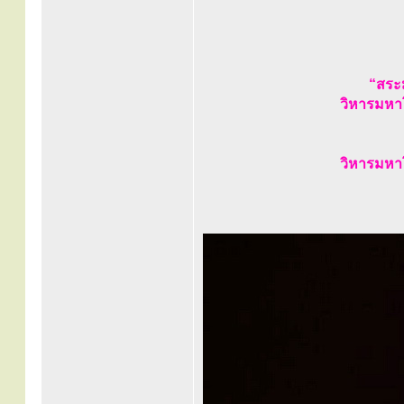
“สระม
วิหารมหา
วิหารมหา