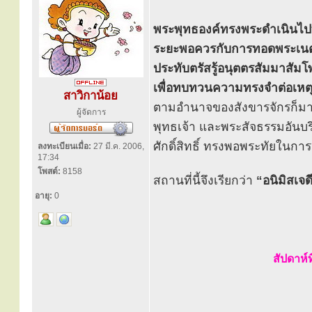
พระพุทธองค์ทรงพระดำเนินไปทา
ระยะพอควรกับการทอดพระเนตร 
ประทับตรัสรู้อนุตตรสัมมาสัม
เพื่อทบทวนความทรงจำต่อเหตุ
สาวิกาน้อย
ตามอำนาจของสังขารจักรก็มาหยุ
ผู้จัดการ
พุทธเจ้า และพระสัจธรรมอันบร
ศักดิ์สิทธิ์ ทรงพอพระทัยในการตรั
ลงทะเบียนเมื่อ:
27 มี.ค. 2006,
17:34
โพสต์:
8158
สถานที่นี้จึงเรียกว่า
“อนิมิสเจดี
อายุ:
0
สัปดาห์ท