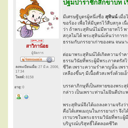
ปฐมปาราชิกสิกขาบท เรื
มีเศรษฐีบุตรผู้หนึ่งชื่อ
สุทินน์
เมื่
ขอร้อง เพื่อให้มีบุตรไว้สืบสกุล 
ว่า ถ้าพระสุทินน์ไม่มีทายาทไว้ พ
สกุลไม่ได้ พระสุทินน์เห็นว่าการ
ธรรมกับภรรยาเก่าของตน จนนางต
สาวิกาน้อย
ผู้จัดการ
ต่อมาพระสุทินน์ได้เกิดความรำคา
ธรรมวินัยที่พระผู้มีพระภาคตรัสไ
ชีวิต เพราะความรำคาญนั้น เพรา
ลงทะเบียนเมื่อ:
27 มี.ค. 2006,
17:34
เหลืองขึ้นๆ มีเนื้อตัวสะพรั่งด้วยเ
โพสต์:
8158
บรรดาภิกษุที่เป็นสหายของพระสุทิ
อายุ:
0
กล่าว เป็นเพราะท่านไม่ยินดีปร
พระสุทินน์จึงได้แถลงความจริงว่
คือได้เสพเมถุนในภรรยาเก่า จึงได
เราบวชในพระธรรมวินัยที่พระผู้ม
บริบูรณ์บริสุทธิ์ได้ตลอดชีวิต