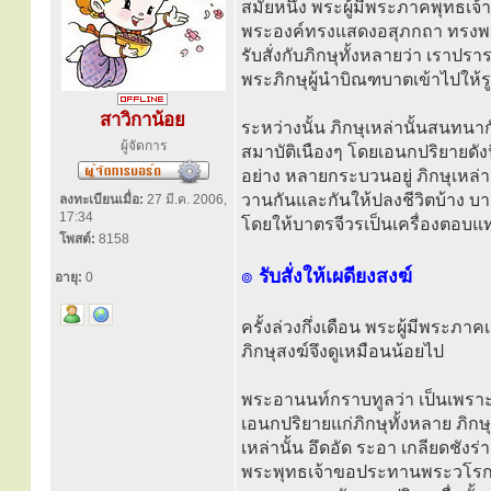
สมัยหนึ่ง พระผู้มีพระภาคพุทธเจ
พระองค์ทรงแสดงอสุภกถา ทรงพรรณ
รับสั่งกับภิกษุทั้งหลายว่า เราป
พระภิกษุผู้นำบิณฑบาตเข้าไปให้รู
สาวิกาน้อย
ระหว่างนั้น ภิกษุเหล่านั้นสนท
ผู้จัดการ
สมาบัติเนืองๆ โดยเอนกปริยายดั
อย่าง หลายกระบวนอยู่ ภิกษุเหล่า
วานกันและกันให้ปลงชีวิตบ้าง บ
ลงทะเบียนเมื่อ:
27 มี.ค. 2006,
17:34
โดยให้บาตรจีวรเป็นเครื่องตอบแท
โพสต์:
8158
๏
รับสั่งให้เผดียงสงฆ์
อายุ:
0
ครั้งล่วงกึ่งเดือน พระผู้มีพระภ
ภิกษุสงฆ์จึงดูเหมือนน้อยไป
พระอานนท์กราบทูลว่า เป็นเพรา
เอนกปริยายแก่ภิกษุทั้งหลาย ภิก
เหล่านั้น อึดอัด ระอา เกลียดชัง
พระพุทธเจ้าขอประทานพระวโรกาส 