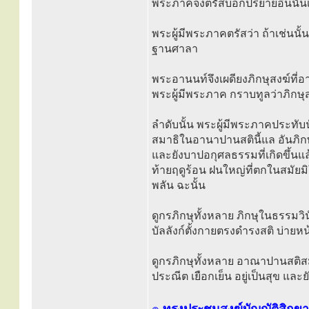
พระภาคจงตรัสบอกปริยายอื่นนั้นเ
พระผู้มีพระภาคตรัสว่า ถ้าเช่นนั้
ฐานศาลา
พระอานนท์จึงเผดียงภิกษุสงฆ์ที่อา
พระผู้มีพระภาค กราบทูลว่าภิกษ
ลำดับนั้น พระผู้มีพระภาคประทับนั่
สมาธิในอานาปานสตินี้แล อันภิกษ
และยังบาปอกุศลธรรมที่เกิดขึ้นแล
ท้ายฤดูร้อน ฝนใหญ่ที่ตกในสมัยม
พลัน ฉะนั้น
ดูกรภิกษุทั้งหลาย ภิกษุในธรรมวินัย
บัลลังก์ตั้งกายตรงดำรงสติ บ่ายห
ดูกรภิกษุทั้งหลาย อาณาปานสติสมา
ประณีต เยือกเย็น อยู่เป็นสุข แล