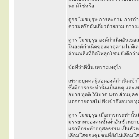
นะ มิใช่หรือ
ดูกร โมฆบุรุษ การละกาม การ
ความตรึกอันเกี่ยวด้วยกาม การร
ดูกร โมฆบุรุษ องค์กำเนิดอันเธอส
ในองค์กำเนิดของมาตุคามไม่ดีเล
ถ่านเพลิงที่ติดไฟลุกโชน ยังดีกว
ข้อที่ว่าดีนั้น เพราะเหตุไร
เพราะบุคคลผู้สอดองค์กำเนิดเข้
ซึ่งมีการกระทำนั้นเป็นเหตุ และเ
อบาย ทุตติ วินิบาต นรก ส่วนบุคค
แตกกายตายไป พึงเข้าถึงอบาย ทุคต
ดูกร โมฆบุรุษ เมื่อการกระทำนั้นม
มรรยาทของคนชั้นต่ำอันชั่วหยาบ มี
แรกที่กระทำอกุศลธรรม เป็นหัวห
เลื่อมใสของชุมชนที่ยังไม่เลื่อมใ