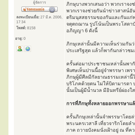
ผู้จัดการ
ภิกษุบางพวกเสนอว่า พวกเราจงช
พวกเราจงช่วยกันนำข่าวสาสน์อัน
ตริมนุสสธรรมของกันและกันแก่พว
ลงทะเบียนเมื่อ:
27 มี.ค. 2006,
17:34
จตุตถฌาน รูปโน้นเป็นพระโสดาบัน
โพสต์:
8158
อภิญญา 6 ดังนี้
อายุ:
0
ภิกษุเหล่านั้นมีความเห็นร่วมกั
ประเสริฐสุด แล้วก็พากันกล่าวช
ครั้นต่อมาประชาชนเหล่านั้นพากันย
พิเศษเห็นปานนี้อยู่จำพรรษา เพรา
ภิกษุผู้มีศีลมีกัลยาณธรรมเหล่าน
บริโภคด้วยตน ไม่ให้บิดามารดา บ
นั้นเป็นผู้มีน้ำนวล มีอินทรีย์ผ่อง
การที่ภิกษุทั้งหลายออกพรรษาแล้ว
ครั้นภิกษุเหล่านั้นจำพรรษาโดย
พระนครเวสาลี เที่ยวจาริกโดยลำด
ภาค ถวายบังคมนั่งเฝ้าอยู่ ณ ที่คว