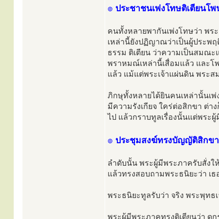
๏
ประชาชนเพ่งโทษติเตียนโ
คนทั้งหลายพากันเพ่งโทษว่า พระ
เหล่านี้ยังปฏิญาณว่าเป็นผู้ประ
ธรรม ติเตียน ว่าความเป็นสมณะ
พราหมณ์เหล่านี้เสื่อมแล้ว แ
แล้ว แม้แต่พระเจ้าแผ่นดิน พระส
ภิกษุทั้งหลายได้ยินคนเหล่านั้นเ
มีความรังเกียจ ใคร่ต่อสิกขา ต่า
ไป แล้วกราบทูลเรื่องนั้นแต่พระผ
๏
ประชุมสงฆ์ทรงบัญญัติสิกข
ลำดับนั้น พระผู้มีพระภาครับสั่งใ
แล้วทรงสอบถามพระธนิยะว่า เธอได
พระธนิยะทูลรับว่า จริง พระพุทธเ
พระผู้มีพระภาคทรงติเตียนว่า ดู