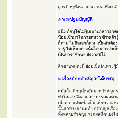
ดูกรภิกษุทั้งหลาย พวกเธอพึ่งยกสิ
๏
พระปฐมบัญญัติ
อนึ่ง ภิกษุใดไม่รู้เฉพาะกล่าวอ
น้อมเข้ามาในกายตนว่า ข้าพเจ้ารู้อย่
ก็ตาม ไม่ถือเอาก็ตาม เป็นอันต้อง
ว่ารู้ ไม่เห็นอย่างนั้นได้กล่าวว่าเ
เป็นปาราชิกหา สังวาสมิได้
สิกขาบทแห่งนี้ ย่อมเป็นอันพระผู
๏
เรื่องภิกษุสำคัญว่าได้บรรลุ
สมัยนั้น ภิกษุเป็นอันมากสำคัญมรรค
ทำให้แจ้ง จึงอวดอ้างมรรคผลตามท
เพื่อความขัดเคืองก็มี เพื่อความหล
นั้นแก่พระอานนท์ๆ กราบทูลเรื่องน
ทั้งหลายสำคัญมรรคผลที่ตนยังไม่ได