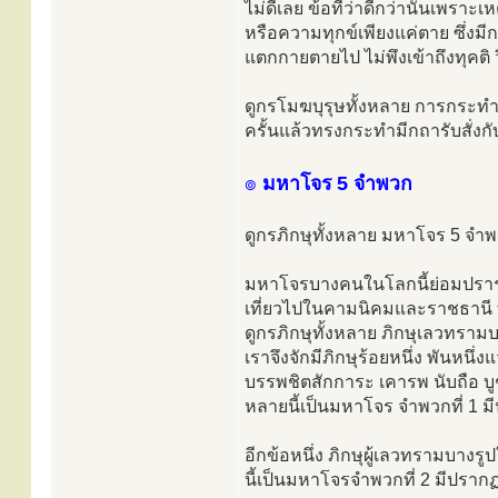
ไม่ดีเลย ข้อที่ว่าดีกว่านั้นเพรา
หรือความทุกข์เพียงแค่ตาย ซึ่งมี
แตกกายตายไป ไม่พึงเข้าถึงทุคติ 
ดูกรโมฆบุรุษทั้งหลาย การกระทำข
ครั้นแล้วทรงกระทำมีกถารับสั่งกับภ
๏
มหาโจร 5 จำพวก
ดูกรภิกษุทั้งหลาย มหาโจร 5 จำ
มหาโจรบางคนในโลกนี้ย่อมปรารถนา
เที่ยวไปในคามนิคมและราชธานี 
ดูกรภิกษุทั้งหลาย ภิกษุเลวทรามบ
เราจึงจักมีภิกษุร้อยหนึ่ง พันหน
บรรพชิตสักการะ เคารพ นับถือ บู
หลายนี้เป็นมหาโจร จำพวกที่ 1 ม
อีกข้อหนึ่ง ภิกษุผู้เลวทรามบางร
นี้เป็นมหาโจรจำพวกที่ 2 มีปราก