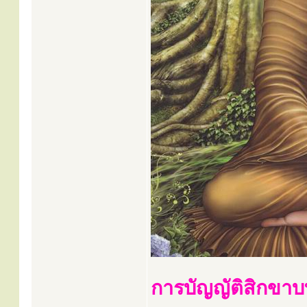
การบัญญัติสิกขา