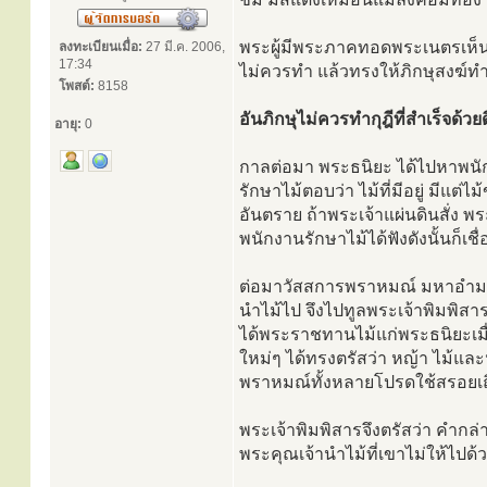
พระผู้มีพระภาคทอดพระเนตรเห็นจึ
ลงทะเบียนเมื่อ:
27 มี.ค. 2006,
17:34
ไม่ควรทำ แล้วทรงให้ภิกษุสงฆ์ทำล
โพสต์:
8158
อันภิกษุไม่ควรทำกุฎีที่สำเร็จด้ว
อายุ:
0
กาลต่อมา พระธนิยะ ได้ไปหาพนัก
รักษาไม้ตอบว่า ไม้ที่มีอยู่ มีแ
อันตราย ถ้าพระเจ้าแผ่นดินสั่ง พ
พนักงานรักษาไม้ได้ฟังดังนั้นก็เชื
ต่อมาวัสสการพราหมณ์ มหาอำมา
นำไม้ไป จึงไปทูลพระเจ้าพิมพิส
ได้พระราชทานไม้แก่พระธนิยะเมื่
ใหม่ๆ ได้ทรงตรัสว่า หญ้า ไม้
พราหมณ์ทั้งหลายโปรดใช้สรอยเถ
พระเจ้าพิมพิสารจึงตรัสว่า คำกล
พระคุณเจ้านำไม้ที่เขาไม่ให้ไปด