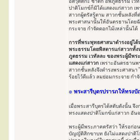
อิติวุตตกะ ชาดก อัพภูตธรรม เวท
ปาติโมกข์ก็มิได้แสดงแก่สาวก เ
สาวกผู้ตรัสรู้ตาม สาวกชั้นหลังที
พระศาสนานั้นให้อันตรธานโดยฉับพ
กระจาย กำจัดดอกไม้เหล่านั้นได้
การที่พระพุทธศาสนาดำรงอยู่ได้
พระธรรมโดยพิสดารแก่สาวกทั้งหล
ภูตธรรม เวทัลละ ของพระผู้มีพร
แสดงแก่สาวก
เพราะอันตรธานพระผ
สาวกชั้นหลังจึงดำรงพระศาสนา ไ
ร้อยไว้ดีแล้ว ลมย่อมกระจาย กำจั
๏
พระสารีบุตรปรารภให้ทรงบั
เมื่อพระสารีบุตรได้สดับดังนั้น จ
ทรงแสดงปาติโมกข์แก่สาวก อันจะเ
พระผู้มีพระภาคตรัสว่า ให้รอก่อน
บัญญัติสิกขาบท ยังไม่แสดงปาติโม