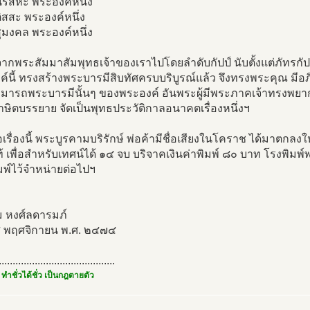
รสีหะ พระองค์หนึ่ง
ิสสะ พระองค์หนึ่ง
ุมงคล พระองค์หนึ่ง
อจากพระสัมมาสัมพุทธเจ้าของเราไปโดยลำดับกัปป์ นับตั้งแต่ภัทรกัปป
์นี้ ทรงสร้างพระบารมีสิบทัศครบบริบูรณ์แล้ว จึงทรงพระคุณ มีอภิ
ามารถพระบารมีนั้นๆ ของพระองค์ อันพระผู้มีพระภาคเจ้าทรงพยาก
ษิตบรรยาย จัดเป็นพุทธประวัติกาลอนาคตเรื่องหนึ่งฯ
อเรื่องนี้ พระบูรคามบริรักษ์ พ่อค้ามีชื่อเสียงในโคราช ได้มาตกลงใ
 เพื่อสำหรับเทศน์ได้ ๑๔ จบ บริจาคเงินค่าพิมพ์ ๘๐ บาท โรงพิมพ์พระ
พ์ไว้จำหน่ายต่อไปฯ
ม หงศ์ลดารมภ์
 ๔ พฤศจิกายน พ.ศ. ๒๔๗๔
..........................................
 ทำชั่วได้ชั่ว เป็นกฎตายตัว