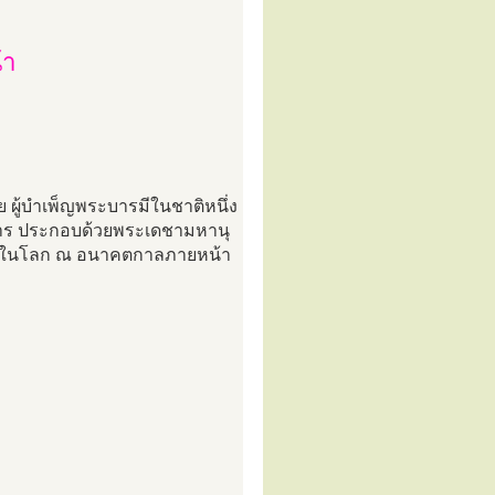
้า
าย ผู้บำเพ็ญพระบารมีในชาติหนึ่ง
ิหาร ประกอบด้วยพระเดชามหานุ
ะองค์ในโลก ณ อนาคตกาลภายหน้า