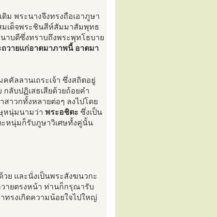
เดิม พระนางจึงทรงถือเอาภูษา
วาสมเด็จพระชินสีห์สัมมาสัมพุทธ
สนาบดีซึ่งทราบถึงพระพุทโธบาย
ะถวายแก่อาตมาภาพนี้ อาตมา
คคัลลานเถระเจ้า ซึ่งสถิตอยู่
บ กลับปฏิเสธเสียด้วยถ้อยคำ
หาสาวกทั้งหลายต่อๆ ลงไปโดย
กษุหนุ่มนามว่า
พระอชิตะ
ซึ่งเป็น
นุ่มก็รับภูษาวิเศษทั้งคู่นั้น
ด้วย และนั่งเป็นพระสังฆนวกะ
าถวายตรงหน้า ท่านก็กรุณารับ
จ้าทรงเกิดความน้อยใจไปใหญ่