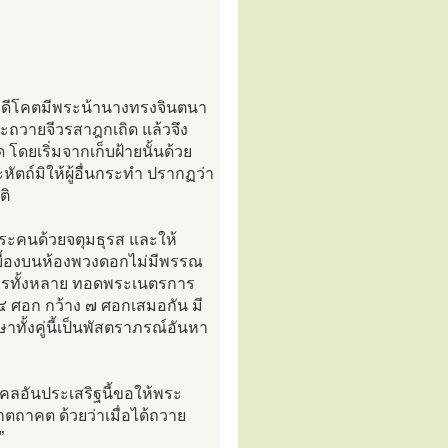
ชาบดีโคตมีพระน้านางทรงจินตนา
าจะถวายจีวรสาฎกเถิด แล้วจึง
ดยเริ่มจากเก็บฝ้ายนั้นด้วย
ัตถ์มิให้ผู้อื่นกระทำ ปรากฏว่า
ติ
นระคนด้วยจตุมธุรส และให้
นเบื้องบนห้องพวงดอกไม่มีพรรณ
ิพารทั้งหลาย ทอดพระเนตรการ
๑๔ ศอก กว้าง ๗ ศอกเสมอกัน มี
าทั้งคู่นี้เป็นพัสตราภรณ์อันหา
คลอันประเสริฐนี้ขอให้พระ
าตถาคต ด้วยว่าเมื่อได้ถวาย
”