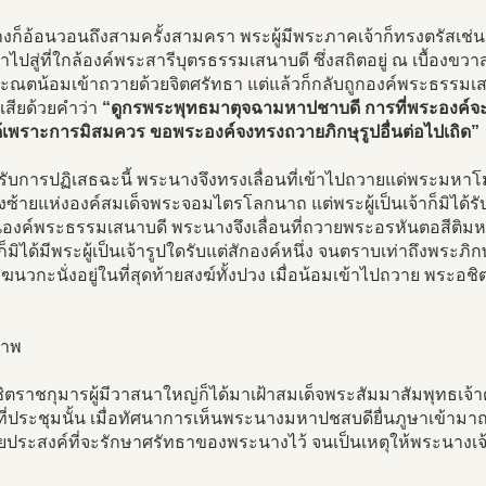
งก็อ้อนวอนถึงสามครั้งสามครา พระผู้มีพระภาคเจ้าก็ทรงตรัสเช่น
่เข้าไปสู่ที่ใกล้องค์พระสารีบุตรธรรมเสนาบดี ซึ่งสถิตอยู่ ณ เบื้องข
ประณตน้อมเข้าถวายด้วยจิตศรัทธา แต่แล้วก็กลับถูกองค์พระธรรมเ
เสียด้วยคำว่า
“ดูกรพระพุทธมาตุจฉามหาปชาบดี การที่พระองค์จ
ด้เพราะการมิสมควร ขอพระองค์จงทรงถวายภิกษุรูปอื่นต่อไปเถิด”
ด้รับการปฏิเสธฉะนี้ พระนางจึงทรงเลื่อนที่เข้าไปถวายแด่พระมหาโม
องซ้ายแห่งองค์สมเด็จพระจอมไตรโลกนาถ แต่พระผู้เป็นเจ้าก็มิได้รั
นองค์พระธรรมเสนาบดี พระนางจึงเลื่อนที่ถวายพระอรหันตอสีติม
ก็มิได้มีพระผู้เป็นเจ้ารูปใดรับแต่สักองค์หนึ่ง จนตราบเท่าถึงพระภิ
ฆนวกะนั่งอยู่ในที่สุดท้ายสงฆ์ทั้งปวง เมื่อน้อมเข้าไปถวาย พระอชิตะห
ตราชกุมารผู้มีวาสนาใหญ่ก็ได้มาเฝ้าสมเด็จพระสัมมาสัมพุทธเจ้า
 ที่ประชุมนั้น เมื่อทัศนาการเห็นพระนางมหาปชสบดียื่นภูษาเข้าม
ยประสงค์ที่จะรักษาศรัทธาของพระนางไว้ จนเป็นเหตุให้พระนางเ