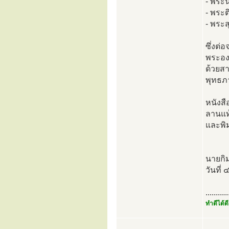
- พระน
- พระต
- พระส
ซึ่งต่
พระองค
ด้วยส
พุทธภา
หนังสื
ลานแท้
และพิม
นายกิ
วันที่
...........
ทำดีได้ดี