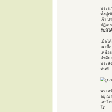
พระนา
ทั้งคู
เจ้า 
ปฏิเสธ
รับมิไ
เมื่อไ
ณ เบื้
เหมือ
ลำดับ 
พระสัง
ทันที
พระอชิ
อยู่ ณ
เอาโด
โต