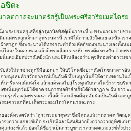
อชิตะ
าคตกาลจะมาตรัสรู้เป็นพระศรีอาริยเมตไตรย
ึ่ง พระบรมครูเสด็จสู่กรุงกบิลพัสดุ์เป็นวาระที่ ๒ พระนางมหาป
เดิมแต่พระลูกเจ้ามาสู่พระนครนี้ เรามิได้ถวายสิ่งใดเลย ฉะนั้น เร
้าสาฏก ซึ่งพระนางได้ทรงกระทำด้วยหัตถ์ของพระนางเองทั้งหมด โ
ถ์ใส่ลงในผอบทอง แล้วก็ทรงเลือก ทรงหีบ ทรงดีด ทรงปั่น ด้วยพระห
ายนั้นละเอียดปราณีตยิ่งนัก และมีสีเหลืองอร่ามดุจสีทองคำธรรมชา
งรับสั่งให้หาช่างหูกฝีมือเอกมา ให้บริโภคซึ่งปราณีตโภชนาหารอั
กายนุ่งห่มด้วยวัตถาภรณ์เป็นอันดี ที่โรงหูกนั้นก็ให้ดาดเพดานใ
ให้น่ารื่นรมณ์แห่งใจ แล้วเสด็จลงไปสู่โรงหูกกับนางในข้าราชบร
ิเศษนั้นทุกวันมิได้ขาด จนการทอผ้าสำเร็จได้ผ้าสาฏก ๒ ผืน ยาว 
มรุ่งเรืองสุดพรรณนา เนื้อผ้าก็ละเอียดมีมุทุสัมผัสเป็นอันดี และภูษ
ได้ สมควรแก่ที่สมเด็จพระจอมไตรโลกนาถจะทรง
ธองค์ทรงตรัสว่า “ดูกรพระมาตุจฉาซึ่งมีคุณแก่เราตถาคต วัตถยุค
าจงถวายแก่สงฆ์เถิด จะเกิดมีผลานิสงส์มากยิ่งกว่าถวายอุทิศแก่เร
้งคู่แก่สงฆ์แล้ว ย่อมได้ชื่อว่าเป็นการบูชาเราตถาคตและสงฆ์ทั้งปวง