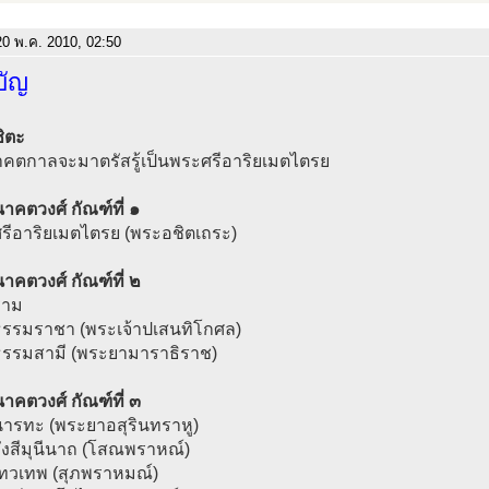
0 พ.ค. 2010, 02:50
บัญ
ิตะ
คตกาลจะมาตรัสรู้เป็นพระศรีอาริยเมตไตรย
คตวงศ์ กัณฑ์ที่ ๑
ศรีอาริยเมตไตรย (พระอชิตเถระ)
คตวงศ์ กัณฑ์ที่ ๒
ราม
ธรรมราชา (พระเจ้าปเสนทิโกศล)
ธรรมสามี (พระยามาราธิราช)
คตวงศ์ กัณฑ์ที่ ๓
นารทะ (พระยาอสุรินทราหู)
ังสีมุนีนาถ (โสณพราหณ์)
เทวเทพ (สุภพราหมณ์)