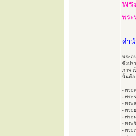
พร
พระพ
คำน
พระอนา
ซึ่งป
ภาพ เ
นั้นคือ
- พระศ
- พระร
- พระ
- พระธ
- พระ
- พระร
- พระเ