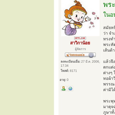
พระ
ในอน
สมัยหน
ว่า จำ
ทรงทำผ
สาวิกาน้อย
พระหัต
ผู้จัดการ
เส้นด้
แล้วจึ
ลงทะเบียนเมื่อ:
27 มี.ค. 2006,
17:34
ตกแต่ง
โพสต์:
8171
ต่างๆ 
ทอผ้าว
อายุ:
0
พรรณงา
ค่ามิ
พระพุท
มาตุจฉ
ภูษาทั