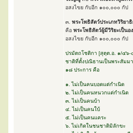
อสงไขย กับอีก ๑๐๐,๐๐๐ กัป
๓.
พระโพธิสัตว์ประเภทวิริยาธ
คือ
พระโพธิสัตว์ผู้มีวิริยะเป
อสงไขย กับอีก ๑๐๐,๐๐๐ กัป
ปรมัตถโชติกา [สุตฺต.อ. ๑/๔๖
ชาติที่ตั้งปณิธานเป็นพระสัมม
๑๘ ประการ คือ
๑. ไม่เป็นคนบอดแต่กำเนิด
๒. ไม่เป็นคนหนวกแต่กำเนิด
๓. ไม่เป็นคนบ้า
๔. ไม่เป็นคนใบ้
๕. ไม่เป็นคนแคระ
๖. ไม่เกิดในชนชาติมิลักขะ