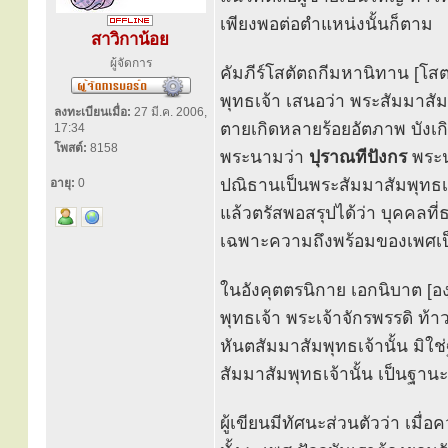
เพียงพอต่อตำแหน่งนั้นก็ตาม
สาวิกาน้อย
ผู้จัดการ
คัมภีร์โสตัตถกีมหานิทาน [โสตต
พุทธเจ้า เสนอว่า พระสัมมาสั
ลงทะเบียนเมื่อ:
27 มี.ค. 2006,
ตายเกิดหลายร้อยอัตภาพ บังเ
17:34
โพสต์:
8158
พระนามว่า
ปุราณทีปังกร
พระนา
ปณิธานเป็นพระสัมมาสัมพุทธ
อายุ:
0
แล้วตรัสพอสรุปได้ว่า บุคคล
เฉพาะความถึงพร้อมของเพศเป็
ในอังคุตตรนิกาย เอกนิบาต [อง
พุทธเจ้า พระเจ้าจักรพรรดิ ท้า
หันตสัมมาสัมพุทธเจ้านั้น มิใช่
สัมมาสัมพุทธเจ้านั้น เป็นฐานะท
ผู้เขียนมีทัศนะส่วนตัวว่า เม