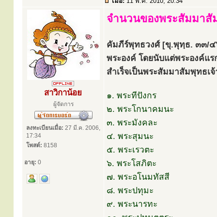
เมื่อ:
11 พ.ค. 2010, 20:34
จำนวนของพระสัมมาสัม
คัมภีร์พุทธวงศ์ [ขุ.พุทฺธ. ๓
พระองค์ โดยนับแต่พระองค์แร
สำเร็จเป็นพระสัมมาสัมพุทธเจ้
สาวิกาน้อย
๑. พระทีปังกร
ผู้จัดการ
๒. พระโกนาคมนะ
๓. พระมังคละ
ลงทะเบียนเมื่อ:
27 มี.ค. 2006,
๔. พระสุมนะ
17:34
โพสต์:
8158
๕. พระเรวตะ
๖. พระโสภิตะ
อายุ:
0
๗. พระอโนมทัสสี
๘. พระปทุมะ
๙. พระนารทะ