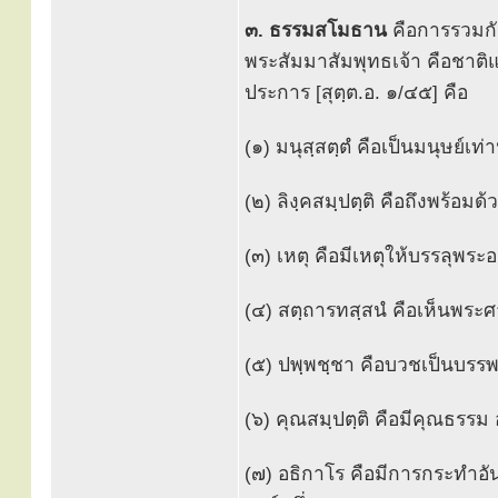
๓. ธรรมสโมธาน
คือการรวมกั
พระสัมมาสัมพุทธเจ้า คือชาติ
ประการ [สุตฺต.อ. ๑/๔๕] คือ
(๑) มนุสฺสตฺตํ คือเป็นมนุษย์เท่า
(๒) ลิงฺคสมฺปตฺติ คือถึงพร้อมด
(๓) เหตุ คือมีเหตุให้บรรลุพระอร
(๔) สตฺถารทสฺสนํ คือเห็นพระศา
(๕) ปพฺพชฺชา คือบวชเป็นบรรพ
(๖) คุณสมฺปตฺติ คือมีคุณธรรม
(๗) อธิกาโร คือมีการกระทำอัน