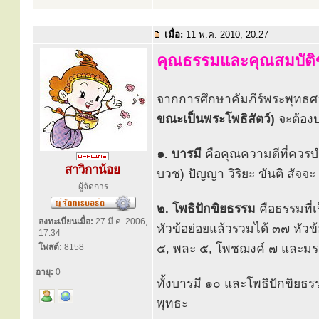
เมื่อ:
11 พ.ค. 2010, 20:27
คุณธรรมและคุณสมบัติของ
จากการศึกษาคัมภีร์พระพุท
ขณะเป็นพระโพธิสัตว์)
จะต้องป
๑. บารมี
คือคุณความดีที่ควรบ
สาวิกาน้อย
บวช) ปัญญา วิริยะ ขันติ สัจ
ผู้จัดการ
๒. โพธิปักขิยธรรม
คือธรรมที่เป
ลงทะเบียนเมื่อ:
27 มี.ค. 2006,
หัวข้อย่อยแล้วรวมได้ ๓๗ หัวข
17:34
๕, พละ ๕, โพชฌงค์ ๗ และมร
โพสต์:
8158
อายุ:
0
ทั้งบารมี ๑๐ และโพธิปักขิยธ
พุทธะ