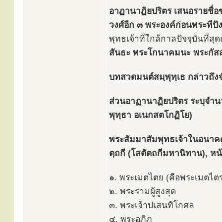
อาฏานาฏิยปริตร เสนอรายชื่อข
วงศ์อีก ๓ พระองค์ก่อนพระทีป
พุทธเจ้าที่ใกล้กาลปัจจุบันที่ส
สันธะ พระโกนาคมนะ พระกั
บทสวดมนต์สมฺพุทฺเธ กล่าวถึ
ส่วนอาฏานาฏิยปริตร ระบุจำน
พุทฺธา อเนกสตโกฏิโย)
พระสัมมาสัมพุทธเจ้าในอนาคต
ตฺถกี (โสตัตถกีมหานิทาน), หน
๑. พระเมตไตย (คือพระเมตไต
๒. พระรามผู้สูงสุด
๓. พระเจ้าปเสนทิโกศล
๔. พระอภิภู