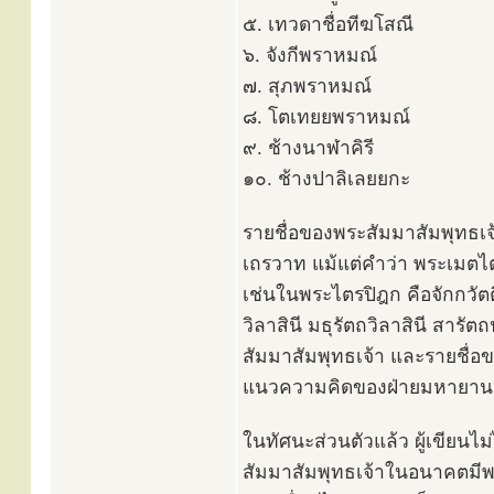
๕. เทวดาชื่อทีฆโสณี
๖. จังกีพราหมณ์
๗. สุภพราหมณ์
๘. โตเทยยพราหมณ์
๙. ช้างนาฬาคิรี
๑๐. ช้างปาลิเลยยกะ
รายชื่อของพระสัมมาสัมพุทธเ
เถรวาท แม้แต่คำว่า พระเมตไ
เช่นในพระไตรปิฎก คือจักกวัต
วิลาสินี มธุรัตถวิลาสินี สารั
สัมมาสัมพุทธเจ้า และรายชื่อ
แนวความคิดของฝ่ายมหายาน แ
ในทัศนะส่วนตัวแล้ว ผู้เขียนไม
สัมมาสัมพุทธเจ้าในอนาคตมีพร