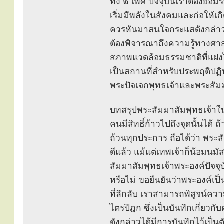
ทั้ง ๒ เพศ ปัจจุบันเราต้องยอม
เริ่มมีพลังในสังคมและก่อให
ควรหันมาสนใจกระแสดังกล่าวบ
ต้องพิจารณาถึงความรู้ทางศ
สภาพแวดล้อมธรรมชาติที่แฝงไว
เป็นสถานที่สำหรับประพฤติปฏิบั
พระปัจเจกพุทธเจ้าและพระสัมม
บทสรุปพระสัมมาสัมพุทธเจ้าใ
คนมีสิทธิ์ก้าวไปถึงจุดนั้นได
ถ้วนทุกประการ ถือได้ว่า พระสั
ดีแล้ว แม้แต่เทพเจ้าก็น้อมนม
สัมมาสัมพุทธเจ้าพระองค์ปัจจุ
หรือไม่ ขอยืนยันว่าพระองค์เป็
ที่ลึกลับ เราสามารถพิสูจน์ค
ไตรปิฎก ซึ่งเป็นบันทึกเกี่ยว
ดังกล่าวได้มีการบันทึกไว้เป็