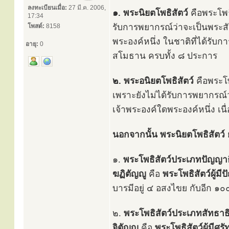
ลงทะเบียนเมื่อ:
27 มี.ค. 2006,
๑. พระนิยตโพธิสัตว์
คือพระโพธิ
17:34
รับการพยากรณ์ว่าจะเป็นพระส
โพสต์:
8158
พระองค์หนึ่ง ในชาติที่ได้รับ
อายุ:
0
สโมธาน ครบทั้ง ๘ ประการ
๒. พระอนิยตโพธิสัตว์
คือพระโพธ
เพราะยังไม่ได้รับการพยากรณ
เจ้าพระองค์ใดพระองค์หนึ่ง เ
นอกจากนั้น พระนิยตโพธิสัตว์ 
๑.
พระโพธิสัตว์ประเภทปัญญา
ฆฏิตัญญู
คือ
พระโพธิสัตว์ผู้
บารมีอยู่ ๔ อสงไขย กับอีก ๑๐
๒.
พระโพธิสัตว์ประเภทสัทธา
จิตัญญู
คือ
พระโพธิสัตว์ผู้มีศ