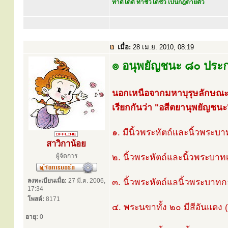
ทำดีได้ดี ทำชั่วได้ชั่ว เป็นกฎตายตัว
เมื่อ:
28 เม.ย. 2010, 08:19
๏ อนุพยัญชนะ ๘๐ ประ
นอกเหนือจากมหาบุรุษลักษณะ 
เรียกกันว่า "อสีตยานุพยัญชนะ
๑. มีนิ้วพระหัตถ์และนิ้วพระบ
สาวิกาน้อย
ผู้จัดการ
๒. นิ้วพระหัตถ์และนิ้วพระบ
ลงทะเบียนเมื่อ:
27 มี.ค. 2006,
๓. นิ้วพระหัตถ์แลนิ้วพระบาทก
17:34
โพสต์:
8171
๔. พระนขาทั้ง ๒๐ มีสีอันแดง 
อายุ:
0