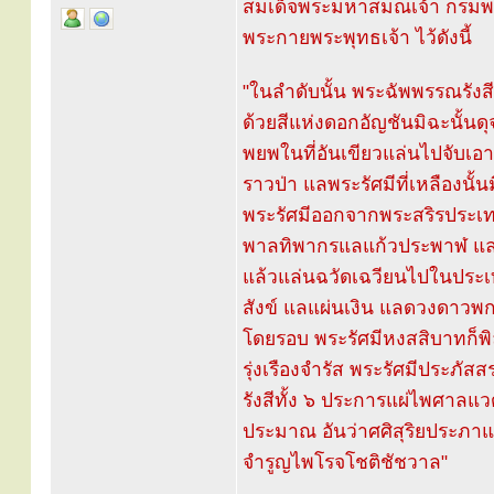
สมเด็จพระมหาสมณเจ้า กรมพระ
พระกายพระพุทธเจ้า ไว้ดังนี้
"ในลำดับนั้น พระฉัพพรรณรัง
ด้วยสีแห่งดอกอัญชันมิฉะนั้น
พยพในที่อันเขียวแล่นไปจับเอาร
ราวป่า แลพระรัศมีที่เหลืองน
พระรัศมีออกจากพระสริรประเทศใ
พาลทิพากรแลแก้วประพาฬ แลกุ
แล้วแล่นฉวัดเฉวียนไปในประเทศ
สังข์ แลแผ่นเงิน แลดวงดาวพ
โดยรอบ พระรัศมีหงสสิบาทก็พ
รุ่งเรืองจำรัส พระรัศมีประภั
รังสีทั้ง ๖ ประการแผ่ไพศาล
ประมาณ อันว่าศศิสุริยประภาแลด
จำรูญไพโรจโชติชัชวาล"