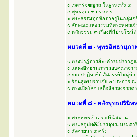
๏ เวสารัชชญาณในฐานะทั้ง ๔
๏ พุทธคุณ ๙ ประการ
๏ พระธรรมทุกข้อตกอยู่ในกลุ่มอร
๏ ลักษณะแห่งธรรมที่พระพุทธเจ้
๏ หลักธรรม ๓ เรื่องที่มีประโชน์
หมวดที่ ๗ - พุทธอิทธานุภา
๏ ทรงปาฏิหารย์ ๓ คำรบปรากฏแ
๏ แสดงอิทธานุภาพสยบคณาจารย
๏ ยมกปาฏิหาริย์ อัศจรรย์ไฟคู่น้ำ
๏ รัตนสูตรปราบภัย ๓ ประการ ณ 
๏ ทรงเปิดโลก เสด็จลีลาลงจากดา
หมวดที่ ๘ - หลังพุทธปรินิ
๏ พระพุทธเจ้าทรงปรินิพพาน
๏ พระสถูปเจดีย์บรรจุพระบรมสารี
๏ สังคายนา ๕ ครั้ง