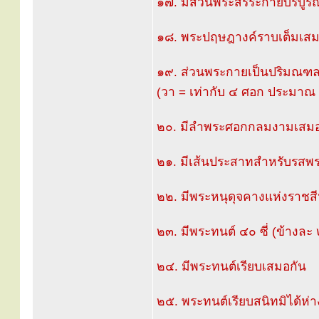
๑๗. มีส่วนพระสรีระกายบริบูรณ์
๑๘. พระปฤษฎางค์ราบเต็มเสมอ
๑๙. ส่วนพระกายเป็นปริมณฑล 
(วา = เท่ากับ ๔ ศอก ประมาณ
๒๐. มีลำพระศอกกลมงามเสม
๒๑. มีเส้นประสาทสำหรับรสพ
๒๒. มีพระหนุดุจคางแห่งราชสีห
๒๓. มีพระทนต์ ๔๐ ซี่ (ข้างละ ๒
๒๔. มีพระทนต์เรียบเสมอกัน
๒๕. พระทนต์เรียบสนิทมิได้ห่า