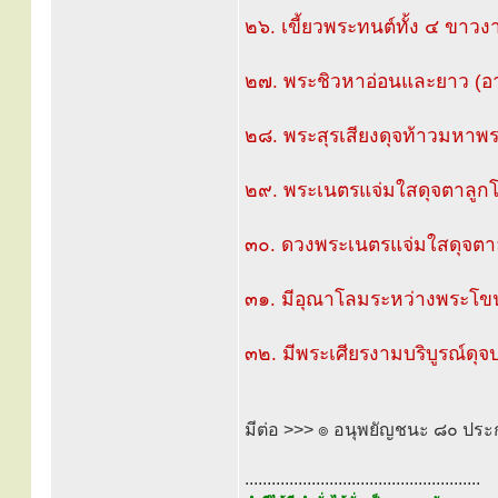
๒๖. เขี้ยวพระทนต์ทั้ง ๔ ขาวงา
๒๗. พระชิวหาอ่อนและยาว (อา
๒๘. พระสุรเสียงดุจท้าวมหาพ
๒๙. พระเนตรแจ่มใสดุจตาลูกโ
๓๐. ดวงพระเนตรแจ่มใสดุจตาล
๓๑. มีอุณาโลมระหว่างพระโขนง
๓๒. มีพระเศียรงามบริบูรณ์ดุจ
มีต่อ >>> ๏ อนุพยัญชนะ ๘๐ ปร
.....................................................