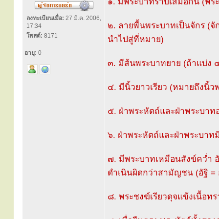
๑. มีพระบาทราบเสมอกัน (พระ
ลงทะเบียนเมื่อ:
27 มี.ค. 2006,
๒. ลายพื้นพระบาทเป็นจักร (จัก
17:34
โพสต์:
8171
นำไปสู่ที่หมาย)
อายุ:
0
๓. มีส้นพระบาทยาย (ถ้าแบ่ง ๔ 
๔. มีนิ้วยาวเรียว (หมายถึงนิ้ว
๕. ฝ่าพระหัตถ์และฝ่าพระบาทอ
๖. ฝ่าพระหัตถ์และฝ่าพระบาทม
๗. มีพระบาทเหมือนสังข์คว่ำ อ
ดำเนินผิดกว่าสามัญชน (อัฐิ = 
๘. พระชงฆ์เรียวดุจแข้งเนื้อท