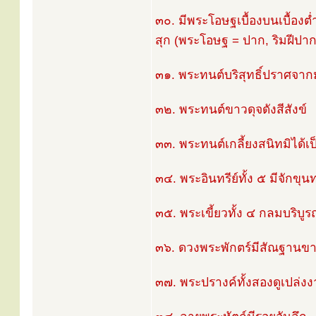
๓๐. มีพระโอษฐเบื้องบนเบื้องต
สุก (พระโอษฐ = ปาก, ริมฝีปาก
๓๑. พระทนต์บริสุทธิ์ปราศจาก
๓๒. พระทนต์ขาวดุจดังสีสังข์
๓๓. พระทนต์เกลี้ยงสนิทมิได้เป
๓๔. พระอินทรีย์ทั้ง ๕ มีจักขุนท
๓๕. พระเขี้ยวทั้ง ๔ กลมบริบูร
๓๖. ดวงพระพักตร์มีสัณฐานข
๓๗. พระปรางค์ทั้งสองดูเปล่ง