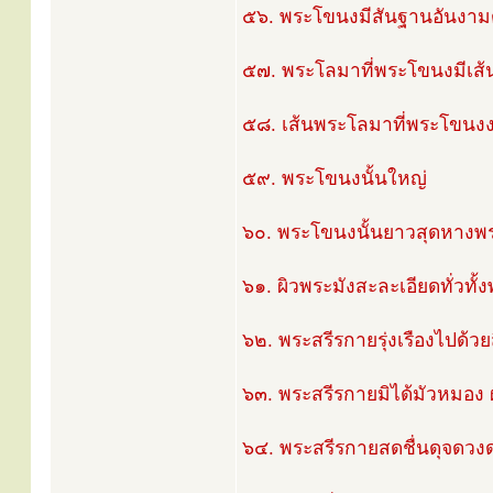
๕๖. พระโขนงมีสันฐานอันงามดุ
๕๗. พระโลมาที่พระโขนงมีเส้น
๕๘. เส้นพระโลมาที่พระโขนง
๕๙. พระโขนงนั้นใหญ่
๖๐. พระโขนงนั้นยาวสุดหางพ
๖๑. ผิวพระมังสะละเอียดทั่วทั
๖๒. พระสรีรกายรุ่งเรืองไปด้วยส
๖๓. พระสรีรกายมิได้มัวหมอง ผ่
๖๔. พระสรีรกายสดชื่นดุจดวง