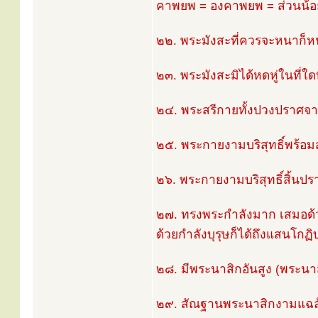
คาพยพ = องคาพยพ = ส่วนน้อย
๒๒. พระมังสะที่ควรจะหนาก็หนา
๒๓. พระมังสะมิได้หดหู่ในที่ใดที
๒๔. พระสรีกายทั้งปวงปราศจาก
๒๕. พระกายงามบริสุทธิ์พร้อมส
๒๖. พระกายงามบริสุทธิ์สิ้นป
๒๗. ทรงพระกำลังมาก เสมอด้
ด้วยกำลังบุรุษก็ได้ถึงแสนโกฏิบ
๒๘. มีพระนาสิกอันสูง (พระนาส
๒๙. สัณฐานพระนาสิกงามแฉล