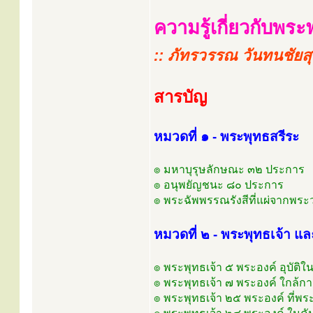
ความรู้เกี่ยวกับพระ
:: ภัทรวรรณ วันทนชัยส
สารบัญ
หมวดที่ ๑ - พระพุทธสรีระ
๏ มหาบุรุษลักษณะ ๓๒ ประการ
๏ อนุพยัญชนะ ๘๐ ประการ
๏ พระฉัพพรรณรังสีที่แผ่จากพระ
หมวดที่ ๒ - พระพุทธเจ้า 
๏ พระพุทธเจ้า ๕ พระองค์ อุบัติใน
๏ พระพุทธเจ้า ๗ พระองค์ ใกล้กาล
๏ พระพุทธเจ้า ๒๕ พระองค์ ที่พ