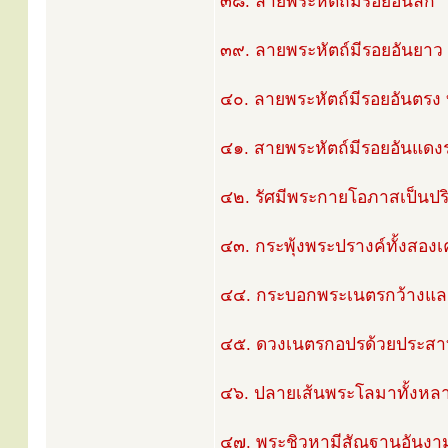
๓๘. ลายพระหัตถ์มีรอยอันลึก
๓๙. ลายพระหัตถ์มีรอยอันยาว
๔๐. ลายพระหัตถ์มีรอยอันตรง 
๔๑. สายพระหัตถ์มีรอยอันแดงรุ่
๔๒. รัศมีพระกายโอภาสเป็น
๔๓. กระพุ้งพระปรางค์ทั้งสองเค
๔๔. กระบอกพระเนตรกว้างแ
๔๕. ดวงเนตรกอปรด้วยประสาททั้ง
๔๖. ปลายเส้นพระโลมาทั้งหลา
๔๗. พระชิวหามีสัณฐานอันงา