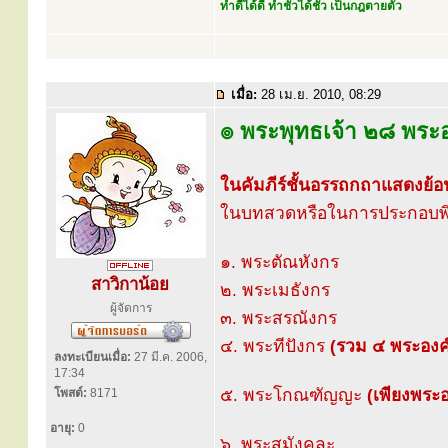
ทำดีได้ดี ทำชั่วได้ชั่ว เป็นกฎตายตัว
เมื่อ:
28 เม.ย. 2010, 08:29
๏ พระพุทธเจ้า ๒๘ พระอ
ในคัมภีร์ชั้นอรรถกถาแสดงย้
ในบทสวดหรือในการประกอบพิธี
๑. พระตัณหังกร
สาวิกาน้อย
๒. พระเมธังกร
ผู้จัดการ
๓. พระสรณังกร
๔. พระทีปังกร
(รวม ๔ พระองค์อ
ลงทะเบียนเมื่อ:
27 มี.ค. 2006,
17:34
๕. พระโกณฑัญญะ
(เพียงพระอง
โพสต์:
8171
อายุ:
0
๖. พระสุมังคละ