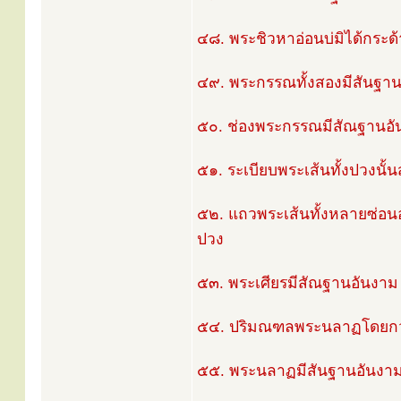
๔๘. พระชิวหาอ่อนบ่มิได้กระด
๔๙. พระกรรณทั้งสองมีสันฐาน
๕๐. ช่องพระกรรณมีสัณฐานอ
๕๑. ระเบียบพระเส้นทั้งปวงนั้น
๕๒. แถวพระเส้นทั้งหลายซ่อนอยู
ปวง
๕๓. พระเศียรมีสัณฐานอันงาม
๕๔. ปริมณฑลพระนลาฏโดยกว
๕๕. พระนลาฏมีสันฐานอันงา