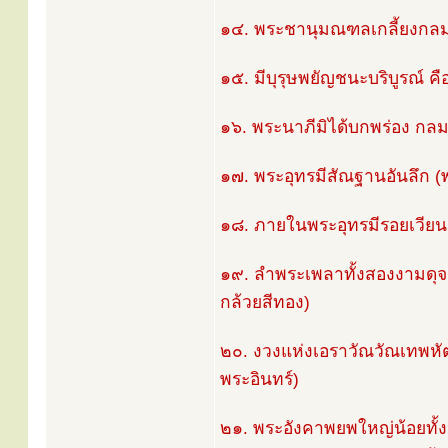
๑๔. พระชานุมณฑลเกลี้ยงกลมง
๑๕. มีบุรุษพยัญชนะบริบูรณ์ คื
๑๖. พระนาภีมิได้บกพร่อง กลมงา
๑๗. พระอุทรมีสัณฐานอันลึก (พ
๑๘. ภายในพระอุทรมีรอยเวียน
๑๙. ลำพระเพลาทั้งสองงามดุจล
กล้วยสีทอง)
๒๐. งวงแห่งเอราวัณวัณเทพหัต
พระอินทร์)
๒๑. พระอังคาพยพใหญ่น้อยทั้งป