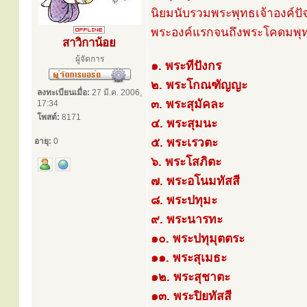
นิยมนับรวมพระพุทธเจ้าองค์ปัจ
พระองค์แรกจนถึงพระโคดมพุทธเ
สาวิกาน้อย
ผู้จัดการ
๑. พระทีปังกร
๒. พระโกณฑัญญะ
ลงทะเบียนเมื่อ:
27 มี.ค. 2006,
๓. พระสุมัคละ
17:34
โพสต์:
8171
๔. พระสุมนะ
๕. พระเรวตะ
อายุ:
0
๖. พระโสภิตะ
๗. พระอโนมทัสสี
๘. พระปทุมะ
๙. พระนารทะ
๑๐. พระปทุมุตตระ
๑๑. พระสุเมธะ
๑๒. พระสุชาตะ
๑๓. พระปิยทัสสี