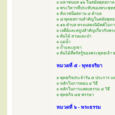
๏ มหาชนบท ๑๖ ในสมัยพุทธกาล
๏ พระวิหารที่ประทับของพระพุทธ
๏ สังเวชนียสถาน ๔ ตำบล
๏ ๘ พุทธสถานสำคัญในสมัยพุท
๏ ๑๖ ตำบล ทรงแสดงนิมิตต์โอภ
๏ เจดีย์และสถูปสำคัญเกี่ยวกับพร
๏ ต้นไม้ สวนและป่า
๏ แม่น้ำ
๏ ถ้ำและภูเขา
๏ ต้นไม้ที่ตรัสรู้ของพระพุทธเจ้า
หมวดที่ ๕ - พุทธจริยา
๏ พุทธกิจประจำวัน ๕ ประการ แ
๏ หลักในการตอบ ๔ วิธี
๏ หลักในการแสดงธรรม ๔ วิธี
๏ พุทธกิจ ๔๕ พรรษา
หมวดที่ ๖ - พระธรรม