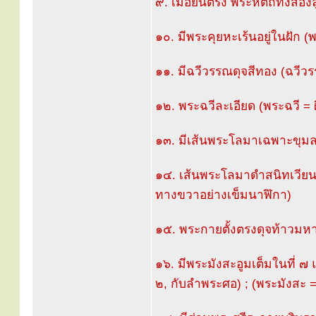
๙. เมื่อยืนตรง พระหัตถ์ทั้งสอ
๑๐. มีพระคุยหะเร้นอยู่ในฝัก (พ
๑๑. มีฉวีวรรณดุจสีทอง (ฉวีวร
๑๒. พระฉวีละเอียด (พระฉวี = ผ
๑๓. มีเส้นพระโลมาเฉพาะขุมล
๑๔. เส้นพระโลมาดำสนิทเวียนเ
ทางขวาอย่างเข็มนาฬิกา)
๑๕. พระกายตั้งตรงดุจท้าวม
๑๖. มีพระมังสะอูมเต็มในที่ ๗ 
๒, กับลำพระศอ) ; (พระมังสะ = เ