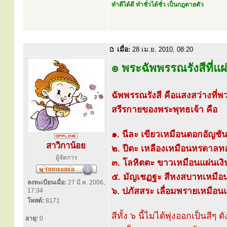
ทำดีได้ดี ทำชั่วได้ชั่ว เป็นกฎตายตัว
เมื่อ:
28 เม.ย. 2010, 08:20
๏ พระฉัพพรรณรังสีที่
ฉัพพรรณรังสี คือแสงสว่างที่พ
สรีรกายของพระพุทธเจ้า คือ
๑. นีละ เขียวเหมือนดอกอัญชั
สาวิกาน้อย
๒. ปีตะ เหลืองเหมือนหรดาลท
ผู้จัดการ
๓. โลหิตตะ ขาวเหมือนแผ่นเงิ
๕. มัญเชฏฐะ สีหงสบาทเหมือน
ลงทะเบียนเมื่อ:
27 มี.ค. 2006,
๖. ปภัสสระ เลื่อมพรายเหมือนแ
17:34
โพสต์:
8171
สีทั้ง ๖ นี้ไม่ได้พุ่งออกเป็นส
อายุ:
0