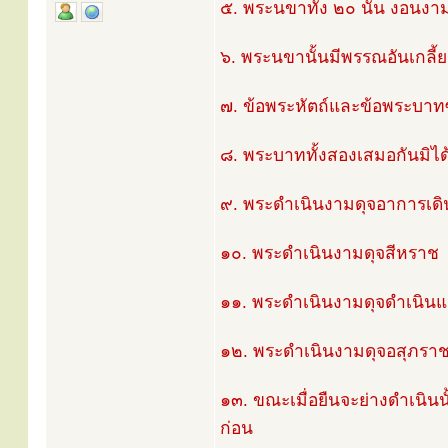
๕. พระนขาทั้ง ๒๐ นั้น งอนงามช
๖. พระนขานั้นมีพรรณอันเกลี้ย
๗. ข้อพระหัตถ์และข้อพระบาท
๘. พระบาททั้งสองเสมอกันมิได
๙. พระดำเนินงามดุจอาการเด
๑๐. พระดำเนินงามดุจสีหราช
๑๑. พระดำเนินงามดุจดำเนินแ
๑๒. พระดำเนินงามดุจอสุภรา
๑๓. ขณะเมื่อยืนจะย่างดำเนินน
ก่อน