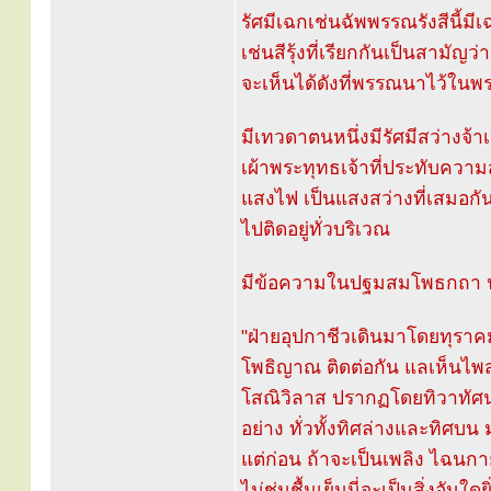
รัศมีเฉกเช่นฉัพพรรณรังสีนี้ม
เช่นสีรุ้งที่เรียกกันเป็นสามัญ
จะเห็นได้ดังที่พรรณนาไว้ในพร
มีเทวดาตนหนึ่งมีรัศมีสว่างจ้
เผ้าพระทุทธเจ้าที่ประทับความ
แสงไฟ เป็นแสงสว่างที่เสมอกันท
ไปติดอยู่ทั่วบริเวณ
มีข้อความในปฐมสมโพธกถา ปริเ
"ฝ่ายอุปกาชีวเดินมาโดยทุรา
โพธิญาณ ติดต่อกัน แลเห็นไ
โสณิวิลาส ปรากฏโดยทิวาทัศ
อย่าง ทั่วทั้งทิศล่างและทิศบ
แต่ก่อน ถ้าจะเป็นเพลิง ไฉน
ไม่ชุ่มชื้นเย็นนี่จะเป็นสิ่งอันใ