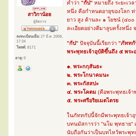
คำว่า
"กัป"
หมายถึง ระยะเวลาท
หนึ่ง คือกำหนดอายุของโลก ท่า
สาวิกาน้อย
ยาว สูง ด้านละ ๑ โยชน์ (๔๐๐ 
ผู้จัดการ
ละเอียดอย่างดีมาลูบครั้งหนึ่ง 
ลงทะเบียนเมื่อ:
27 มี.ค. 2006,
17:34
"กัป"
ปัจจุบันนี้เรียกว่า
"ภัททกั
โพสต์:
8171
พระพุทธเจ้าอุบัติขึ้นถึง ๕ พระ
อายุ:
0
๑. พระกกุสันธะ
๒. พระโกนาคมนะ
๓. พระกัสสปะ
๔. พระโคดม
(คือพระพุทธเจ้าพ
๕. พระศรีอริยเมตไตรย
ในภัททกัปนี้จักมีพระพุทธเจ้าอ
บทนมัสการว่า "นโม พุทธาย" แ
นับถือกันว่าเป็นบทไหว้พระพุท