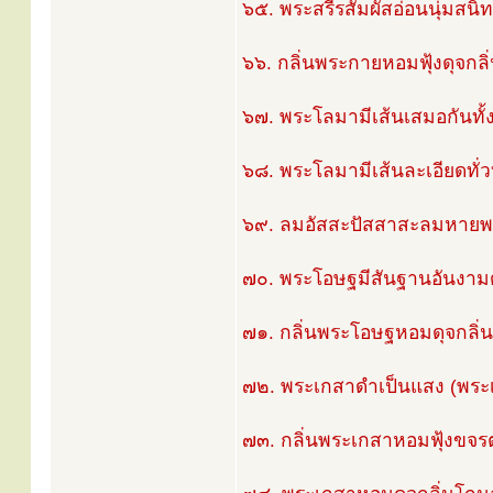
๖๕. พระสรีรสัมผัสอ่อนนุ่มสนิท 
๖๖. กลิ่นพระกายหอมฟุ้งดุจก
๖๗. พระโลมามีเส้นเสมอกันทั้ง
๖๘. พระโลมามีเส้นละเอียดทั่ว
๖๙. ลมอัสสะปัสสาสะลมหายพระ
๗๐. พระโอษฐมีสันฐานอันงามด
๗๑. กลิ่นพระโอษฐหอมดุจกลิ่นอ
๗๒. พระเกสาดำเป็นแสง (พระ
๗๓. กลิ่นพระเกสาหอมฟุ้งขจ