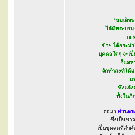
“สมเด็จพร
ได้มีพระบร
ณ พ
ข้าฯ ได้กระทำ
บุคคลใดๆ จะเป็
ก็แลหา
จักทำสงฆ์ให้แ
แล
พึงแจ้
ทั้งในภ
ต่อมา
ท่านอน
ซึ่งเป็นชา
เป็นบุคคลที่สำค