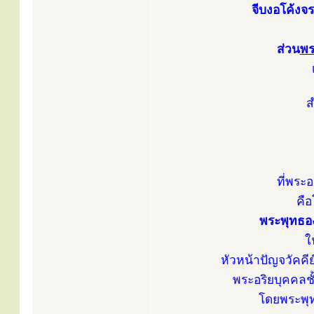
จีบงอโค้งจ
ส่วน
พร
ส
ที่พระอ
คื
พระพุทธอง
ใ
หัวหน้าปัญจวัคค
พระอริยบุคคล
โดยพระพุท