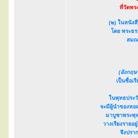
ที่วัดพ
(๒) ในหนังส
โดย พระธรร
สมณศ
(อังกฤษ 
เป็นชื่อ
ในพุทธประวั
จะมีผู้นำของหอ
มาบูชาพระพุท
วางเรียงรายอยู
จึงปราก