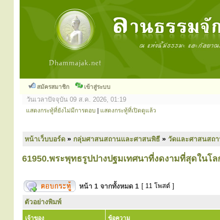
สมัครสมาชิก
เข้าสู่ระบบ
วันเวลาปัจจุบัน 09 ส.ค. 2026, 01:19
แสดงกระทู้ที่ยังไม่มีการตอบ
|
แสดงกระทู้ที่เปิดดูแล้ว
หน้าเว็บบอร์ด
»
กลุ่มศาสนสถานและศาสนพิธี
»
วัดและศาสนสถา
61950.พระพุทธรูปปางปฐมเทศนาที่งดงามที่สุดในโล
หน้า
1
จากทั้งหมด
1
[ 11 โพสต์ ]
ตัวอย่างพิมพ์
เจ้าของ
ข้อความ