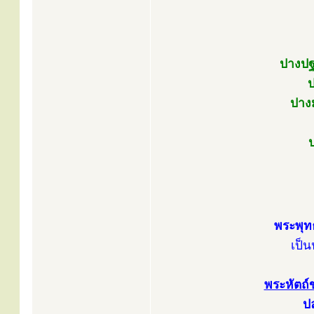
ปางปฐ
ป
ปางม
พระพุท
เป็
พระหัตถ์
ปล