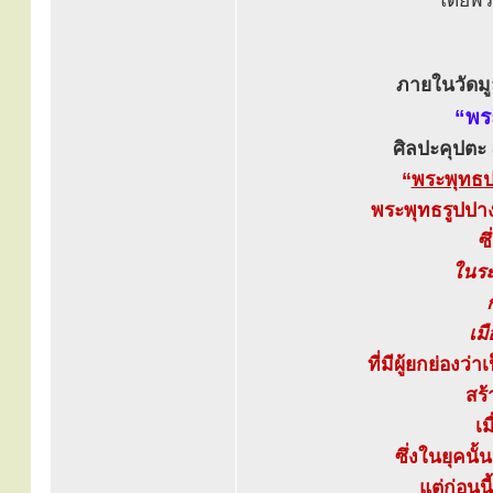
โดยพระ
ภายในวัดมูล
“พร
ศิลปะคุปตะ 
“
พระพุทธป
พระพุทธรูปปา
ซ
ในระ
เม
ที่มีผู้ยกย่อง
สร้
เ
ซึ่งในยุคนั้
แต่ก่อน