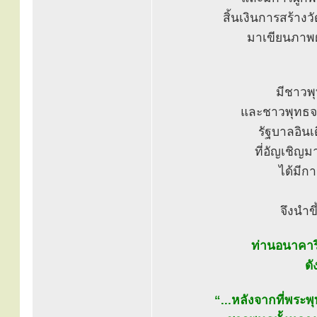
สิ้นเงินการสร้างว
มาเขียนภาพฝ
มีชาวพ
และชาวพุทธจ
รัฐบาลอิน
ที่อัญเชิญ
ได้มีกา
จึงนำข
ท่านอนาคาริ
ดั
“...หลังจากที่พระ