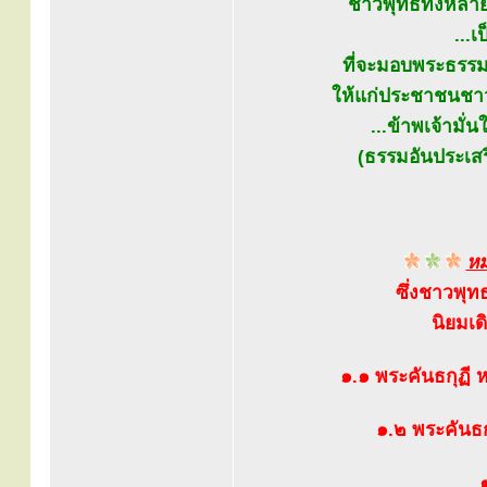
ชาวพุทธทั้งหลายก
...
ที่จะมอบพระธรร
ให้แก่ประชาชนชาวอ
...ข้าพเจ้ามั
(ธรรมอันประเสริ
หม
ซึ่งชาวพุท
นิยมเด
๑.๑ พระคันธกุฏี 
๑.๒ พระคันธก