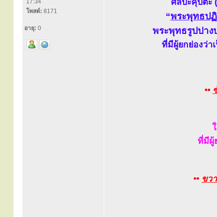
ศิลปะคุปตะ 
17:34
โพสต์:
8171
“
พระพุทธปฏ
อายุ:
0
พระพุทธรูปปาง
ที่มีผู้ยกย่อง
••
ซ
ใ
ที่มี
••
ขวา