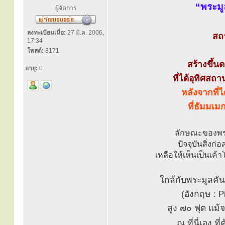
“พระมู
ผู้จัดการ
ลงทะเบียนเมื่อ:
27 มี.ค. 2006,
สถ
17:34
โพสต์:
8171
สร้างขึ้น
อายุ:
0
ที่ได้อุทิศสถา
หลังจากที่
ที่ธัมมเ
ลักษณะของพระ
ปัจจุบันสิ่งก
เหลือให้เห็นเป็นเค
ใกล้กับพระมูลคันธ
(อังกฤษ : Pi
สูง ๗๐ ฟุต แม้จ
ณ ที่นี่เอง ที