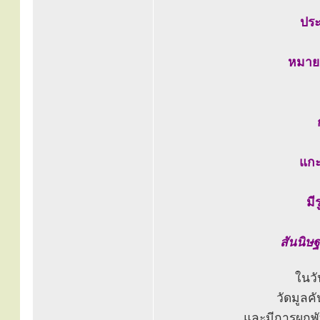
ประ
หมาย
แกะ
มี
สันนิษฐ
ในวั
วัดมูลคั
และมีการผูกพ