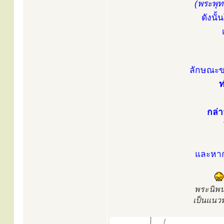
(พระพุท
ดังนั้
ลักษณะขอ
ท
กล่า
และหาก
พระนิพน
เป็นแนว