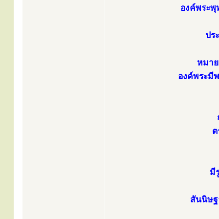
องค์พระพุ
ประ
หมาย
องค์พระมี
ต
มี
สันนิษฐ