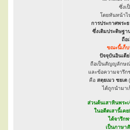
ซึ่งเ
โดยหันหน้าไป
การประกาศพระธรร
ซึ่งเดิมประดิษฐ
ถือ
ขณะนี้เก็
ปัจจุบันอินเด
ถือเป็นสัญญลักษณ
และข้อความจารึกขอ
คือ
สตฺยเมว ชยเต
(
ได้ถูกนำมาเ
ส่วนต้นเสาหินพระเ
ในอดีตเสานี้เคย
ได้จารึก
เป็นภาษาส