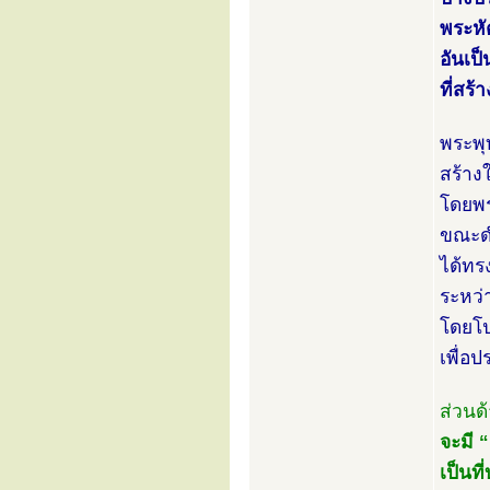
พระหั
อันเป
ที่สร้
พระพุ
สร้าง
โดยพร
ขณะดำ
ได้ทร
ระหว่
โดยโป
เพื่อ
ส่วนด
จะมี 
เป็นท