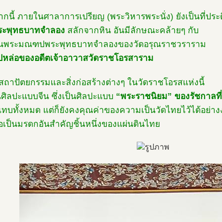
กนี้ ภายในศาลาการเปรียญ (พระวิหารพระนั่ง) ยังเป็นที่ปร
ระพุทธบาทจำลอง
สลักจากหิน อันมีลักษณะคล้ายๆ กับ
ยู่ในพระมณฑปพระพุทธบาทจำลองของวัดอรุณราชวราราม
ูปหล่อของอดีตเจ้าอาวาสวัดราชโอรสาราม
าสถาปัตยกรรมและสิ่งก่อสร้างต่างๆ ในวัดราชโอรสแห่งนี้
นศิลปะแบบจีน ซึ่งเป็นศิลปะแบบ
“พระราชนิยม” ของรัชกาลที่
แทบทั้งหมด แต่ก็ยังคงคุณค่าของความเป็นวัดไทยไว้ได้อย่า
อเป็นมรดกอันสำคัญชิ้นหนึ่งของแผ่นดินไทย