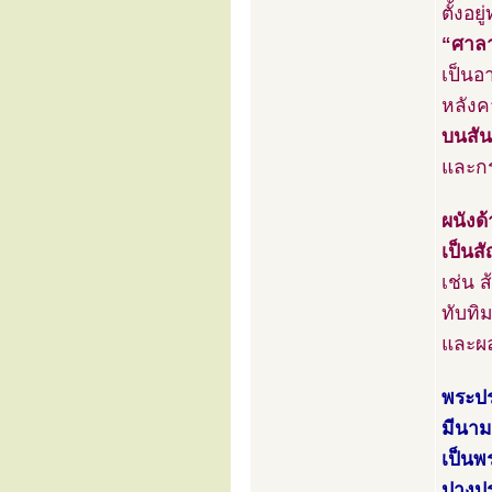
ตั้งอ
“ศาล
เป็นอ
หลังค
บนสัน
และกร
ผนังด
เป็นส
เช่น 
ทับทิ
และผล
พระปร
มีนาม
เป็นพ
ปางป