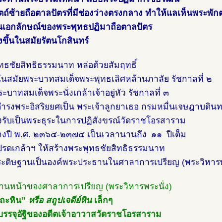
ตถ์ซ้ายถือตาลปัตรที่มีช่องว่างตรงกลาง ทำให้แลเห็นพระพักต
็นเอกลักษณ์ของพระพุทธปฏิมาถือตาลปัตร
างขึ้นในสมัยรัตนโกสินทร์
ทธชัยสิทธิธรรมนาท หล่อด้วยสัมฤทธิ์
ในสมัยพระบาทสมเด็จพระพุทธเลิศหล้านภาลัย รัชกาลที่ ๒
ะบาทสมเด็จพระนั่งเกล้าเจ้าอยู่หัว รัชกาลที่ ๓
รงพระอิสริยยศเป็น พระเจ้าลูกยาเธอ กรมหมื่นเจษฎาบดินท
งรับเป็นพระธุระในการปฏิสังขรณ์วัดราชโอรสาราม
างปี พ.ศ. ๒๓๖๔-๒๓๗๔ เป็นเวลานานถึง ๑๑ ปีเต็ม
รดเกล้าฯ ให้สร้างพระพุทธชัยสิทธิธรรมนาท
ประดิษฐานเป็นองค์พระประธานในศาลาการเปรียญ (พระวิหารพ
้านหน้าของศาลาการเปรียญ (พระวิหารพระนั่ง)
“ถะหิน”
หรือ สถูปเจดีย์หิน
เล็กๆ
ี่บรรจุอัฐิของอดีตเจ้าอาวาสวัดราชโอรสาราม