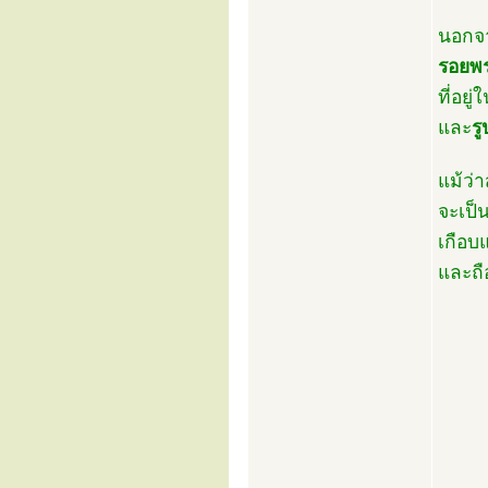
นอกจา
รอยพ
ที่อ
และ
ร
แม้ว่
จะเป็
เกือบ
และถื