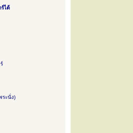
ร์ได้
ร์
ระนั่ง)