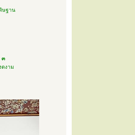
ะดิษฐาน
 ๓
งงดงาม