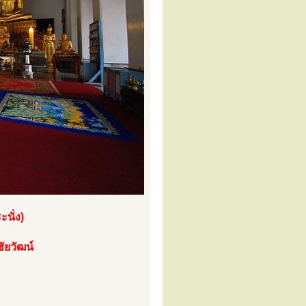
นั่ง)
ยวัฒน์