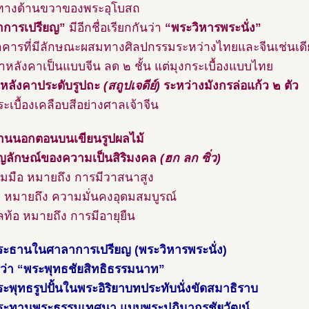
ยู่ทางด้านขวาของพระอุโบสถ
าการเปรียญ”
มีอีกชื่อเรียกกันว่า
“พระวิหารพระนั่ง”
าคารที่มีลักษณะผสมทางศิลปกรรมระหว่างไทยและจีนเช่นเดี
าหลังคาเป็นแบบจีน ลด ๒ ชั้น แต่มุงกระเบื้องแบบไทย
หลังคาประดับรูปถะ
(สถูปเจดีย์)
ระหว่างมังกรล่อแก้ว ๒ ตัว
ะเบื้องเคลือบสีอย่างศาลเจ้าจีน
้านนอกตอนบนเขียนรูปผลไม้
ัญลักษณ์ของความเป็นสิริมงคล
(ฮก ลก ซิ่ว)
ส้มมือ หมายถึง การมีวาสนาสูง
ม หมายถึง ความมั่นคงอุดมสมบูรณ์
ท้อ หมายถึง การมีอายุยืน
ะธานในศาลาการเปรียญ (พระวิหารพระนั่ง)
ว่า “พระพุทธชัยสิทธิธรรมนาท”
ระพุทธรูปปั้นในพระอิริยาบทประทับนั่งขัดสมาธิราบ
ระทานพระธรรมเทศนา แบบพระปฏิมากรชัยวัฒน์