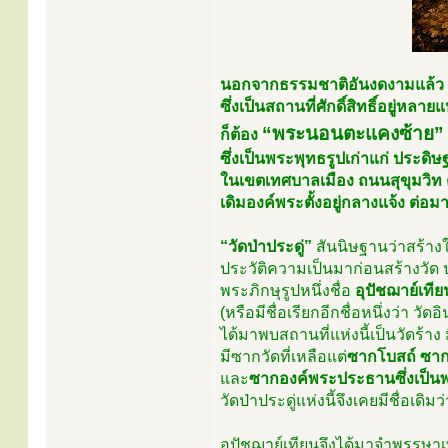
นอกจากธรรมชาติอันงดงามแล้ว ใน
ซึ่งเป็นสถานที่ศักดิ์สิทธิ์อยู่หล
“พระนอนตะแคงซ้าย” 
ก็ต้อง
ซึ่งเป็นพระพุทธรูปเก่าแก่ ประดิษ
ในเขตเทศบาลเมือง ถนนสุขุมวิท 
เดิมองค์พระตั้งอยู่กลางแจ้ง ต่
“วัดป่าประดู่”
สันนิษฐานว่าสร้างใ
ประวัติความเป็นมาก่อนสร้างวัด
พระภิกษุรูปหนึ่งชื่อ
อุปัชฌาย์เทีย
(หรือมีชื่อเรียกอีกชื่อหนึ่งว่า วัด
ได้มาพบสถานที่แห่งนี้เป็นวัดร้า
มีซากวัดที่เหลือแต่
ซากโบสถ์
ซาก
และ
ซากองค์พระประธานซึ่งเป็นพ
วัดป่าประดู่แห่งนี้จึงเคยมีชื่อเดิมว
อุปัชฌาย์เทียนจึงได้มาจำพรรษาเพ