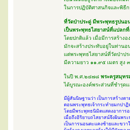
ในการปฏิบัติศาสนกิจและพิ
ที่วัดป่าประดู่ มีพระพุทธรูปนอ
เป็นพระพุทธไสยาสน์ที่แปลกท
โดยปกติแล้ว เมื่อมีการสร้าง
มักจะสร้างประทับอยู่ในท่า
แต่พระพุทธไสยาสน์ที่วัดป่าป
มีความยาว ๑๑.๙๕ เมตร สูง 
ในปี พ.ศ.๒๔๗๘
พระครูสมุทร
ได้บูรณะองค์พระส่วนที่ชำรุดแ
มีผู้สันนิษฐานว่า เป็นการสร้างต
ตอนพระพุทธเจ้ากระทำยมกปาฏิหาร
โดยมีพระพุทธนิมิตแสดงอาการอย่า
เมื่อถึงอิริยาบถไสยาสน์จึงผินพระ
เป็นการนอนตะแคงซ้ายและขวาใ