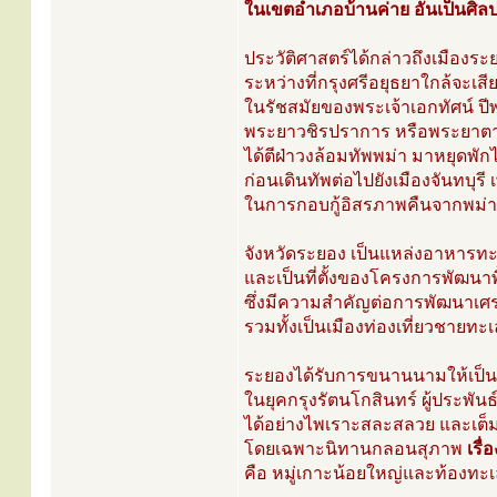
ในเขตอำเภอบ้านค่าย อันเป็นศิ
ประวัติศาสตร์ได้กล่าวถึงเมืองระ
ระหว่างที่กรุงศรีอยุธยาใกล้จะเสียท
ในรัชสมัยของพระเจ้าเอกทัศน์ ป
พระยาวชิรปราการ หรือพระยาต
ได้ตีฝ่าวงล้อมทัพพม่า มาหยุดพัก
ก่อนเดินทัพต่อไปยังเมืองจันทบุรี เพื
ในการกอบกู้อิสรภาพคืนจากพม่
จังหวัดระยอง เป็นแหล่งอาหารท
และเป็นที่ตั้งของโครงการพัฒนาพ
ซึ่งมีความสำคัญต่อการพัฒนาเ
รวมทั้งเป็นเมืองท่องเที่ยวชายทะเ
ระยองได้รับการขนานนามให้เป็น
ในยุคกรุงรัตนโกสินทร์ ผู้ประพ
ได้อย่างไพเราะสละสลวย และเต็
โดยเฉพาะนิทานกลอนสุภาพ
เรื
คือ หมู่เกาะน้อยใหญ่และท้องทะ