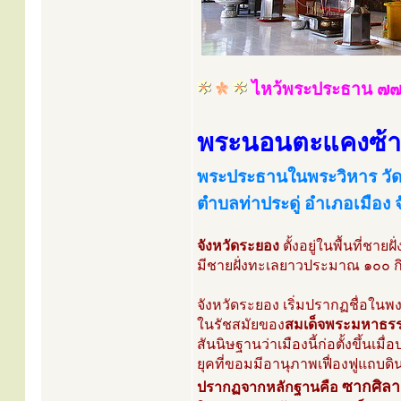
ไหว้พระประธาน ๗๗ 
พระนอนตะแคงซ้
พระประธานในพระวิหาร วัด
ตำบลท่าประดู่ อำเภอเมือง 
จังหวัดระยอง
ตั้งอยู่ในพื้นที่ช
มีชายฝั่งทะเลยาวประมาณ ๑๐๐ กิ
จังหวัดระยอง เริ่มปรากฏชื่อในพ
ในรัชสมัยของ
สมเด็จพระมหาธรรม
สันนิษฐานว่าเมืองนี้ก่อตั้งขึ้น
ยุคที่ขอมมีอานุภาพเฟื่องฟูแถบด
ซากศิลา
ปรากฏจากหลักฐานคือ