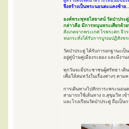
ผู้สร้างคงเจตนาสร้างให้มีนัยของ
จึงสร้างเป็นพระนอนตะแคงซ้าย
..
องค์พระพุทธไสยาสน์ วัดป่าประดู
กล่าวคือ มีการหนุนพระเศียรด้วยห
สังเกตจากพระเกศ ไรพระศก จีวรแล
จนกระทั่งได้รับการบูรณปฏิสังขรณ
วัดป่าประดู่ ได้รับการยกฐานะเป็
อยู่คู่บ้านคู่เมืองระยอง และมี
ทุกวันจะมีประชาชนผู้ศรัทธา เด
เพื่อให้สมหวังในเรื่องต่างๆ ตา
การเดินทางไปสักการะพระนอนตะแ
สามารถใช้เส้นทาง ถ.สุขุมวิท เข
และโรงเรียนวัดป่าประดู่ ถือเป็น