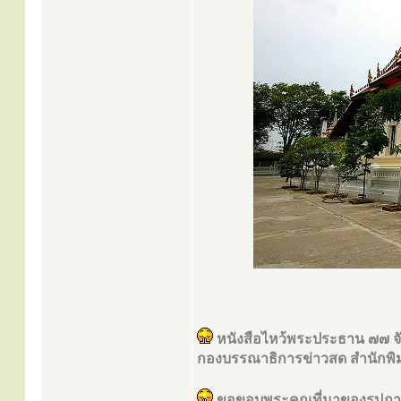
หนังสือไหว้พระประธาน ๗๗ จั
กองบรรณาธิการข่าวสด สำนักพิ
ขอขอบพระคุณที่มาของรูปภ