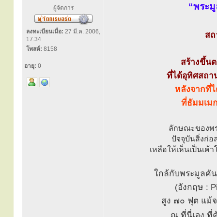
“พระมู
ผู้จัดการ
ลงทะเบียนเมื่อ:
27 มี.ค. 2006,
สถ
17:34
โพสต์:
8158
สร้างขึ้น
อายุ:
0
ที่ได้อุทิศสถา
หลังจากที่
ที่ธัมมเ
ลักษณะของพระ
ปัจจุบันสิ่งก
เหลือให้เห็นเป็นเค
ใกล้กับพระมูลคันธ
(อังกฤษ : Pi
สูง ๗๐ ฟุต แม้จ
ณ ที่นี่เอง ที