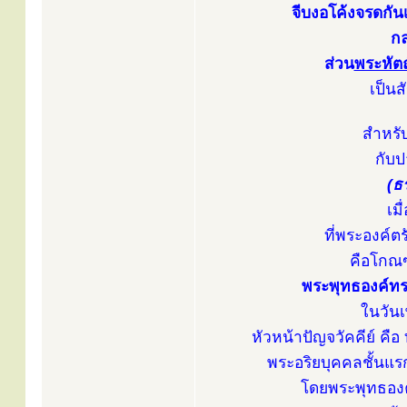
จีบงอโค้งจรดกั
กล
ส่วน
พระหัตถ
เป็น
สำหรั
กับป
(ธ
เม
ที่พระองค์ตร
คือโกณฑ
พระพุทธองค์ทร
ในวันเ
หัวหน้าปัญจวัคคีย์ ค
พระอริยบุคคลชั้นแ
โดยพระพุทธองค