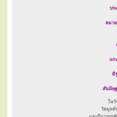
ประ
หมาย
แกะ
มี
สันนิษฐ
ในวั
วัดมูลคั
และมีการผูกพ