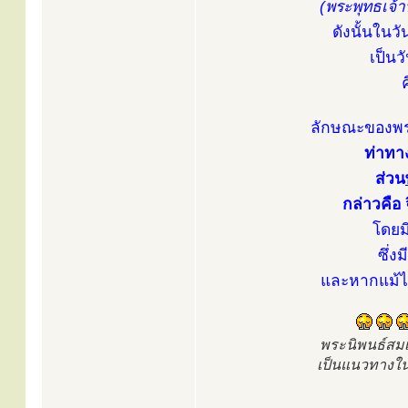
(พระพุทธเจ้
ดังนั้นในวั
เป็นว
ลักษณะของพระ
ท่าทา
ส่วน
กล่าวคือ 
โดยม
ซึ่
และหากแม้ไม
พระนิพนธ์สม
เป็นแนวทางใน