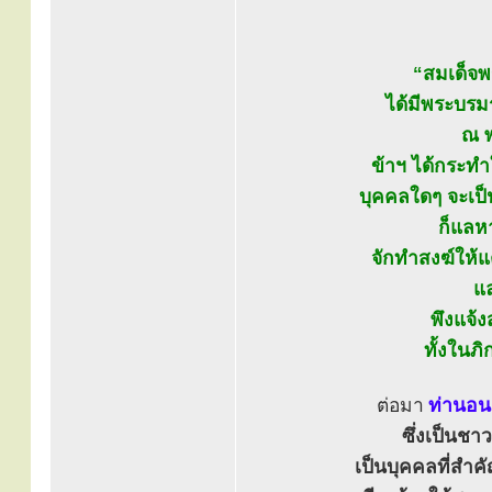
“สมเด็จพร
ได้มีพระบร
ณ พ
ข้าฯ ได้กระทำ
บุคคลใดๆ จะเป็
ก็แลหา
จักทำสงฆ์ให้แ
แล
พึงแจ้
ทั้งในภ
ต่อมา
ท่านอน
ซึ่งเป็นชา
เป็นบุคคลที่สำค