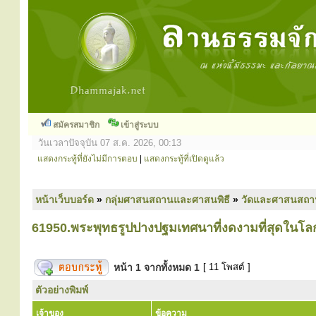
สมัครสมาชิก
เข้าสู่ระบบ
วันเวลาปัจจุบัน 07 ส.ค. 2026, 00:13
แสดงกระทู้ที่ยังไม่มีการตอบ
|
แสดงกระทู้ที่เปิดดูแล้ว
หน้าเว็บบอร์ด
»
กลุ่มศาสนสถานและศาสนพิธี
»
วัดและศาสนสถา
61950.พระพุทธรูปปางปฐมเทศนาที่งดงามที่สุดในโล
หน้า
1
จากทั้งหมด
1
[ 11 โพสต์ ]
ตัวอย่างพิมพ์
เจ้าของ
ข้อความ