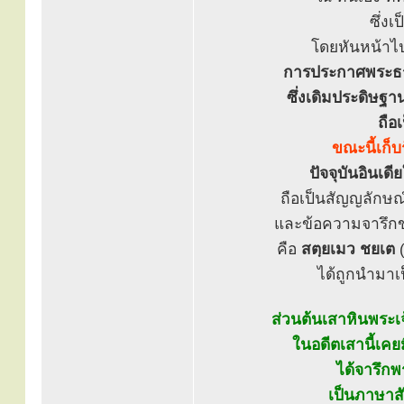
ซึ่งเ
โดยหันหน้าไป
การประกาศพระธรร
ซึ่งเดิมประดิษฐ
ถือ
ขณะนี้เก็
ปัจจุบันอินเด
ถือเป็นสัญญลักษณ
และข้อความจารึกขอ
คือ
สตฺยเมว ชยเต
(
ได้ถูกนำมาเ
ส่วนต้นเสาหินพระเ
ในอดีตเสานี้เคย
ได้จารึก
เป็นภาษาส