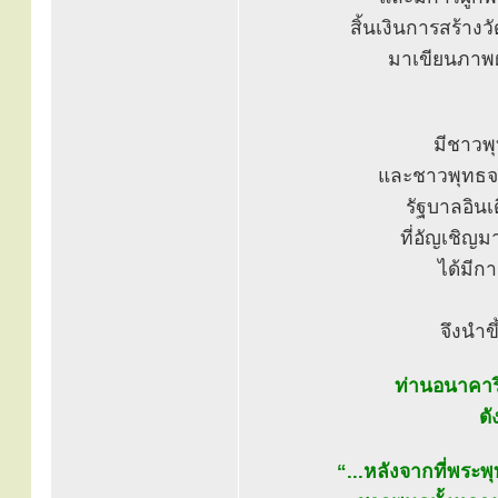
สิ้นเงินการสร้างว
มาเขียนภาพฝ
มีชาวพ
และชาวพุทธจ
รัฐบาลอิน
ที่อัญเชิญ
ได้มีกา
จึงนำข
ท่านอนาคาริ
ดั
“...หลังจากที่พระ