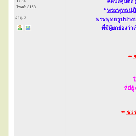
ศิลปะคุปตะ 
17:34
โพสต์:
8158
“
พระพุทธปฏ
อายุ:
0
พระพุทธรูปปาง
ที่มีผู้ยกย่อง
••
ซ
ใ
ที่มี
••
ขวา