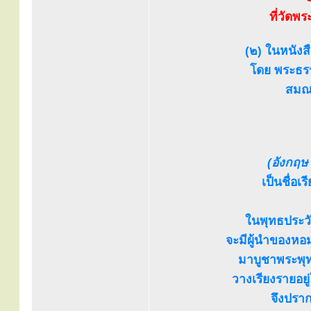
ที่วัดพ
(๒) ในหนังส
โดย พระธรร
สมณศ
(อังกฤษ 
เป็นชื่อ
ในพุทธประวั
จะมีผู้นำของหอ
มาบูชาพระพุท
วางเรียงรายอยู
จึงปราก