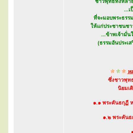
ชาวพุทธทั้งหลายก
...
ที่จะมอบพระธรร
ให้แก่ประชาชนชาวอ
...ข้าพเจ้ามั
(ธรรมอันประเสริ
หม
ซึ่งชาวพุท
นิยมเด
๑.๑ พระคันธกุฏี 
๑.๒ พระคันธก