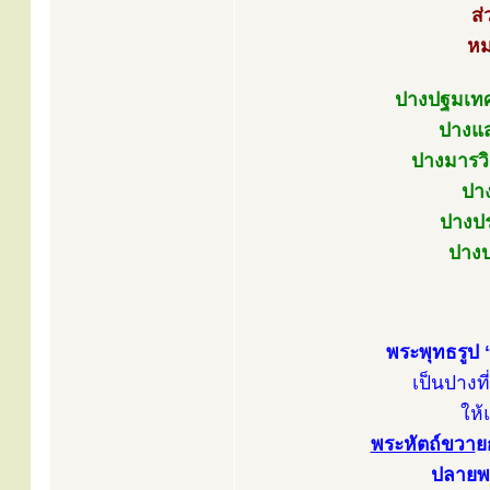
ส
หม
ปางปฐมเทศ
ปางแส
ปางมารวิ
ปา
ปางปร
ปางป
พระพุทธรูป
เป็นปาง
ให้
พระหัตถ์ขวา
ย
ปลายพระ