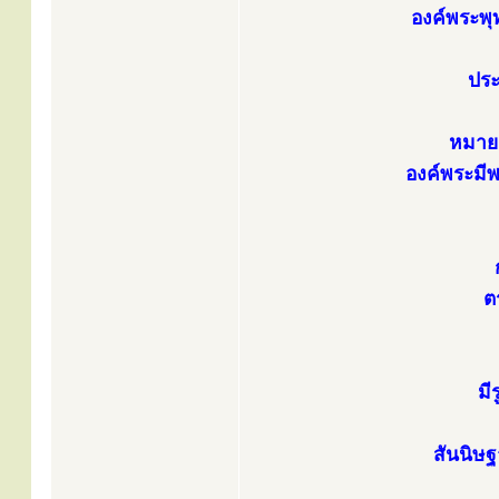
องค์พระพุ
ประ
หมาย
องค์พระมี
ต
มี
สันนิษฐ