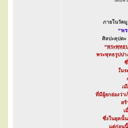
โดยพระ
ภายในวัดมูล
“พร
ศิลปะคุปตะ 
“
พระพุทธป
พระพุทธรูปปา
ซ
ในระ
เม
ที่มีผู้ยกย่อง
สร้
เ
ซึ่งในยุคนั้
แต่ก่อน