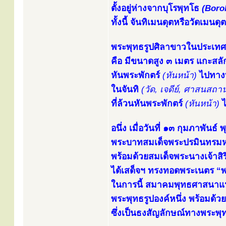
ตั้งอยู่ห่างจากบุโรพุทโธ
(Boro
ทั้งนี้ จันทิเมนดุตหรือวัดเ
พระพุทธรูปศิลาขาวในประเทศอิ
คือ มีขนาดสูง ๓ เมตร แกะสลั
หันพระพักตร์
(หันหน้า)
ไปทางท
ในจันทิ
(วัด, เจดีย์, ศาสนสถาน
ที่ล้วนหันพระพักตร์
(หันหน้า)
ไ
อนึ่ง เมื่อวันที่ ๑๓ กุมภาพันธ
พระบาทสมเด็จพระปรมินทรมหา
พร้อมด้วยสมเด็จพระนางเจ้าสิร
ได้เสด็จฯ ทรงทอดพระเนตร “พ
ในการนี้ สมาคมพุทธศาสนาแห่
พระพุทธรูปองค์หนึ่ง พร้อมด้ว
ซึ่งเป็นธงสัญลักษณ์ทางพระพุ