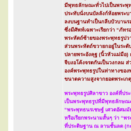
มีพุทธลักษณะทั่วไปเป็นพระพุ
ประทับนั่งบนบัลลังก์ห้อยพระ
ลงบนฐานทำเป็นกลีบบัวบานรอ
ซึ่งมีศัพท์เฉพาะเรียกว่า “ภัท
พระหัตถ์ซ้ายของพระพุทธรูปวา
ส่วนพระหัตถ์ขวายกอยู่ในระดั
ปลายพระอังคุฐ (นิ้วหัวแม่มือ) กั
จีบงอโค้งจรดกันเป็นวงกลม ส
องค์พระพุทธรูปในท่าทางของพ
ขนาดความสูงจากยอดพระเกตุถ
พระพุทธรูปศิลาขาว องค์ที่ป
เป็นพระพุทธรูปที่มีพุทธลักษ
“พระพุทธนรเชษฐ์ เศวตอัศมมัย
หรือเรียกพระนามสั้นๆ ว่า “พ
ที่ประดิษฐาน ณ ลานชั้นลด (ก