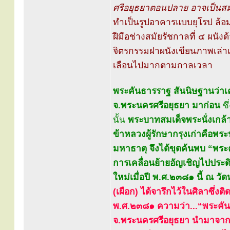
ศรีอยุธยาตอนปลาย อาจเป็นส
ทำเป็นรูปอาคารแบบยุโรป ล้อม
ฝีมือช่างสมัยรัชกาลที่ ๔ ผนั
จิตรกรรมฝาผนังเขียนภาพเล่าเ
เลือนไปมากตามกาลเวลา
พระคันธารราฐ สันนิษฐานว่าเ
จ.พระนครศรีอยุธยา มาก่อน
ซึ
นั้น
พระบาทสมเด็จพระนั่งเกล้า
ข้าหลวงผู้รักษากรุงเก่าคือพร
มหาธาตุ จึงได้ขุดค้นพบ “พระค
การเคลื่อนย้ายอัญเชิญไปประดิ
ใหม่เมื่อปี พ.ศ.๒๓๘๑ นี้ ณ ว
(เผือก) ได้จารึกไว้ในศิลาซึ่งติ
พ.ศ.๒๓๘๑ ความว่า...“พระคันธ
จ.พระนครศรีอยุธยา นำมาจาก