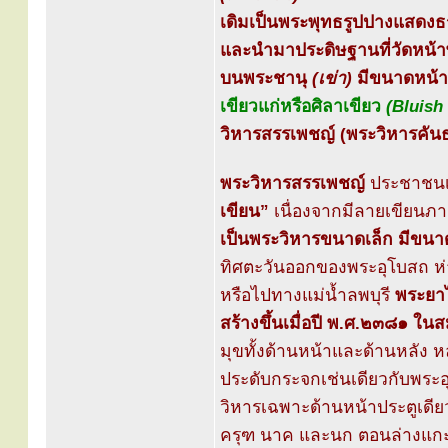
เดิมเป็นพระพุทธรูปปางแสดง
และนำมาประดิษฐานที่วัดหน้าพร
บนพระชานุ
(เข่า)
มีขนาดหน้าต
เขียวแก่หรือศิลาเขียว
(Bluish
วิหารสรรเพชญ์ (พระวิหารคันธ
พระวิหารสรรเพชญ์
ประชาชนเร
เขียน”
เนื่องจากมีลายเขียนภ
เป็นพระวิหารขนาดเล็ก มีขน
ทิศตะวันออกของพระอุโบสถ ห
หรือไปทางแม่น้ำลพบุรี
พระยาไ
สร้างขึ้นเมื่อปี พ.ศ.๒๓๘๑ ในส
มุขทั้งด้านหน้าและด้านหลัง ห
ประดับกระจกเช่นเดียวกับพระอ
วิหารเฉพาะด้านหน้าประตูเดี
ครุฑ นาค และนก ตอนล่างแก