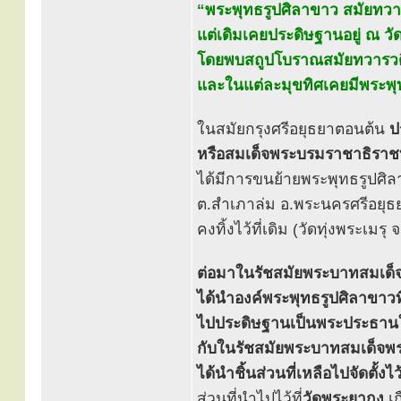
“พระพุทธรูปศิลาขาว สมัยทวาร
แต่เดิมเคยประดิษฐานอยู่ ณ วั
โดยพบสถูปโบราณสมัยทวารวดีอ
และในแต่ละมุขทิศเคยมีพระพุท
ในสมัยกรุงศรีอยุธยาตอนต้น
ป
หรือสมเด็จพระบรมราชาธิราชท
ได้มีการขนย้ายพระพุทธรูปศิ
ต.สำเภาล่ม อ.พระนครศรีอยุธ
คงทิ้งไว้ที่เดิม (วัดทุ่งพระเม
ต่อมาในรัชสมัยพระบาทสมเด็จพร
ได้นำองค์พระพุทธรูปศิลาขาวที่ค
ไปประดิษฐานเป็นพระประธานใ
กับในรัชสมัยพระบาทสมเด็จพระจ
ได้นำชิ้นส่วนที่เหลือไปจัดตั้
ส่วนที่นำไปไว้ที่
วัดพระยากง
เก