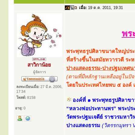
เมื่อ:
19 ต.ค. 2011, 19:31
พระ
พระพุทธรูปศิลาขนาดใหญ่ประท
ที่สร้างขึ้นในสมัยทวารวดี ร
สาวิกาน้อย
ปางแสดงธรรม-ปางปฐมเทศนา ป
ผู้จัดการ
(ตามที่มีหลักฐานเหลืออยู่ในปัจจ
โดยในประเทศไทยพบ ๕ องค์ แล
ลงทะเบียนเมื่อ:
27 มี.ค. 2006,
17:34
โพสต์:
8158
องค์ที่ ๑ พระพุทธรูปศิลาขา
“หลวงพ่อประทานพร” พระปร
อายุ:
0
วัดพระปฐมเจดีย์ ราชวรมหาว
ปางแสดงธรรม
(วิตรรกมุทรา 