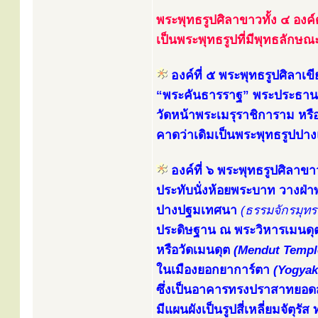
พระพุทธรูปศิลาขาวทั้ง ๔ องค์
เป็นพระพุทธรูปที่มีพุทธลักษ
องค์ที่ ๕ พระพุทธรูปศิลาเขี
“พระคันธารราฐ” พระประธานใ
วัดหน้าพระเมรุราชิการาม หรื
คาดว่าเดิมเป็นพระพุทธรูปป
องค์ที่ ๖ พระพุทธรูปศิลาขา
ประทับนั่งห้อยพระบาท วางฝ
ปางปฐมเทศนา
(ธรรมจักรมุท
ประดิษฐาน ณ พระวิหารเมนดุต
หรือวัดเมนดุต
(Mendut Templ
ในเมืองยอกยาการ์ตา
(Yogyak
ซึ่งเป็นอาคารทรงปราสาทยอดสถ
มีแผนผังเป็นรูปสี่เหลี่ยมจัตุ