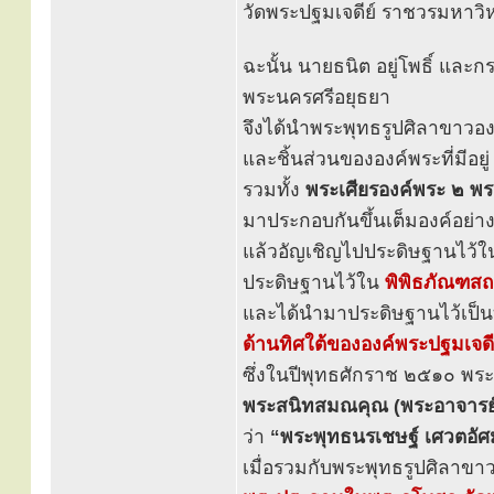
วัดพระปฐมเจดีย์ ราชวรมหาวิ
ฉะนั้น นายธนิต อยู่โพธิ์ และ
พระนครศรีอยุธยา
จึงได้นำพระพุทธรูปศิลาขาวองค์ท
และชิ้นส่วนขององค์พระที่มีอยู
รวมทั้ง
พระเศียรองค์พระ ๒ พร
มาประกอบกันขึ้นเต็มองค์อย่า
แล้วอัญเชิญไปประดิษฐานไว้
ประดิษฐานไว้ใน
พิพิธภัณฑสถ
และได้นำมาประดิษฐานไว้เป็น
ด้านทิศใต้ขององค์พระปฐมเจดี
ซึ่งในปีพุทธศักราช ๒๕๑๐ พระ
พระสนิทสมณคุณ (พระอาจารย์
ว่า
“พระพุทธนรเชษฐ์ เศวตอัศม
เมื่อรวมกับพระพุทธรูปศิลาขาว