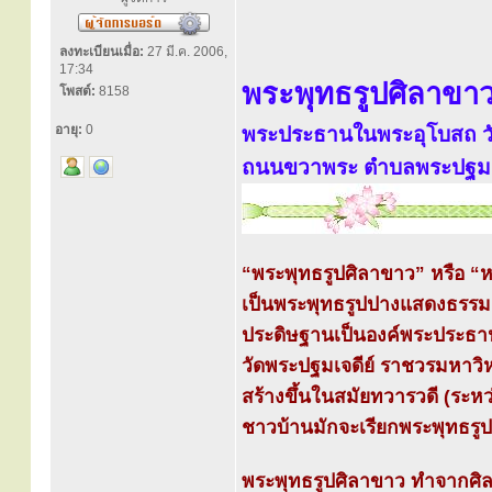
ลงทะเบียนเมื่อ:
27 มี.ค. 2006,
17:34
พระพุทธรูปศิลาขา
โพสต์:
8158
อายุ:
0
พระประธานในพระอุโบสถ วั
ถนนขวาพระ ตำบลพระปฐมเจด
“พระพุทธรูปศิลาขาว” หรือ 
เป็นพระพุทธรูปปางแสดงธรรม
ประดิษฐานเป็นองค์พระประธ
วัดพระปฐมเจดีย์ ราชวรมหาวิห
สร้างขึ้นในสมัยทวารวดี (ระห
ชาวบ้านมักจะเรียกพระพุทธรูป
พระพุทธรูปศิลาขาว ทำจากศิล