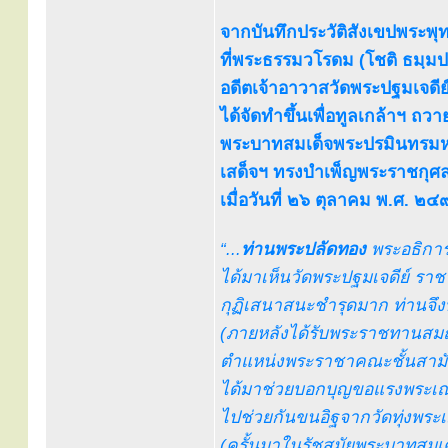
จากบันทึกประวัติสังเขปพระพ
ที่พระธรรมวโรดม (โชติ ธมฺมป
อดีตเจ้าอาวาสวัดพระปฐมเจดี
ได้จัดทำขึ้นเพื่อทูลเกล้าฯ ถว
พระบาทสมเด็จพระปรมินทรมหา
เสด็จฯ ทรงบำเพ็ญพระราชกุศล
เมื่อวันที่ ๒๖ ตุลาคม พ.ศ. ๒
“...
ท่านพระปลัดทอง
พระอธิการ
ได้มาเห็นวัดพระปฐมเจดีย์ ราช
กุฏิเสนาสนะชำรุดมาก ท่านจึง
(ภายหลังได้รับพระราชทานสมณ
ตำแหน่งพระราชาคณะชั้นสามัญ 
ได้มาช่วยบอกบุญขอแรงพระเณ
ไปช่วยกันขนอิฐจากวัดทุ่งพระเมร
(ครั้นมาในรัชสมัยพระบาทสมเด็จ