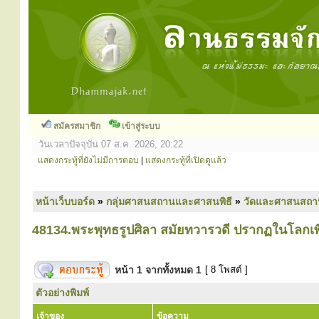
สมัครสมาชิก
เข้าสู่ระบบ
วันเวลาปัจจุบัน 07 ส.ค. 2026, 20:22
แสดงกระทู้ที่ยังไม่มีการตอบ
|
แสดงกระทู้ที่เปิดดูแล้ว
หน้าเว็บบอร์ด
»
กลุ่มศาสนสถานและศาสนพิธี
»
วัดและศาสนสถา
48134.พระพุทธรูปศิลา สมัยทวารวดี ปรากฏในโลกเพีย
หน้า
1
จากทั้งหมด
1
[ 8 โพสต์ ]
ตัวอย่างพิมพ์
เจ้าของ
ข้อความ