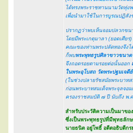
ได้ทรงพระราชทานนามวัดทุ่งพระ
เพื่อนำมาใช้ในการบูรณปฏิสัง
ปรากฏว่าพบเห็นจอมปลวกขนาดใ
โดยมีพระเกตุมาลา (ยอดเศียร
คณะของท่านพระปลัดทองจึงได
ก็พบ
พระพุทธรูปศิลาขาวขนาด
จึงถอดรอยตามรอยต่อนั้นออก
ในพระอุโบสถ วัดพระปฐมเจดีย
(ในช่วงปลายรัชสมัยพระบาทสมเด
ก่อนพระบาทสมเด็จพระจุลจอมเกล้
ครองราชสมบัติ ๗ ปี นับถึง พ.ศ. 
สำหรับประวัติความเป็นมาของพ
ซึ่งเป็นพระพุทธรูปที่มีพุทธล
นายธนิต อยู่โพธิ์ อดีตอธิบดีก