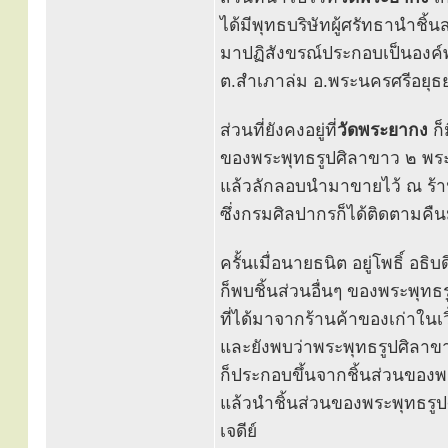
ได้มีพุทธบริษัทผู้ศรัทธานำชิ้
มาปฏิสังขรณ์ประกอบเป็นองค์พ
ต.สำเภาล่ม อ.พระนครศรีอยุธยา
ส่วนที่ยังคงอยู่ที่
วัดพระยากง
ก็
ของพระพุทธรูปศิลาขาว ๒ พระ
แล้วลักลอบนำมาขายไว้ ณ ร้าน
ซึ่งกรมศิลปากรก็ได้ติดตามคื
ครั้นเมื่อนายธนิต อยู่โพธิ์ อ
ก็พบชิ้นส่วนอื่นๆ ของพระพุท
ที่ได้มาจากร้านค้าของเก่าใน
และยังพบว่าพระพุทธรูปศิลาขา
ก็ประกอบขึ้นจากชิ้นส่วนของ
แล้วนำชิ้นส่วนของพระพุทธรูป
เจดีย์