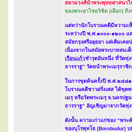
สยามวงศ์นำพระพุทธศาสนาไ
ของพระยาไชยวิชิต (เผือก) ถึ
แต่ทว่านักโบราณคดีมีความเห็
ระหว่างปี พ.ศ.๑๐๐๐-๑๒๐๐ แล
สมัยกรุงศรีอยุธยา แต่เดิมเคย
เนื่องจากในสมัยพระบาทสมเด็จ
เรือนแก้ว
ชำรุดอันหนึ่ง ที่วัด
ธารราฐ” วัดหน้าพระเมรุราชิกา
ในการขุดค้นครั้งปี พ.ศ.๒๔๘๑
โบราณคดีชาวฝรั่งเศส ได้ขุด
เมรุ หรือวัดพระเมรุ จ.นครปฐม 
ธารราฐ” อัญเชิญมาจากวัดทุ่ง
ดังนั้น ความเก่าแก่ของ “พระคั
ของบุโรพุทโธ (Borobudur) บ