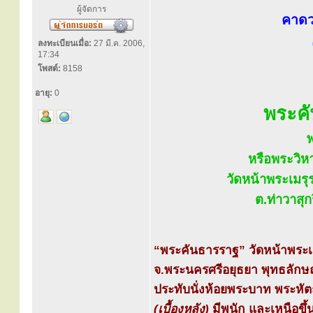
ผู้จัดการ
คาดว
ลงทะเบียนเมื่อ:
27 มี.ค. 2006,
17:34
โพสต์:
8158
อายุ:
0
พระค
หรือพระวิห
วัดหน้าพระเมรุ
ต.ท่าวาสุ
“พระคันธารราฐ” วัดหน้าพระเม
จ.พระนครศรีอยุธยา พุทธลักษ
ประทับนั่งห้อยพระบาท พระหัต
(เบื้องหลัง)
มีพนัก และเหนือขึ