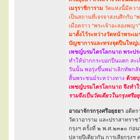
เมรุราชิการาม
วัดแห่งนี้มีคว
เป็นสถานที่เจรจาสงบศึกกับ “พ
เมื่อคราว “พระเจ้าอะลองพญา”
มาตั้งไว้ระหว่างวัดหน้าพระเ
บัญชาการและทรงจุดปืนใหญ่เ
เพชญ์บรมไตรโลกนาถ
พระปร
ทำให้ปากกระบอกปืนแตก สะเก
วันนั้น พอรุ่งขึ้นพม่าเลิกทัพ
สิ้นพระชนม์ระหว่างทาง
ด้วยบ
เพชญ์บรมไตรโลกนาถ จึงทำให
รามจึงเป็นวัดเดียวในกรุงศรีอย
อาณาจักรกรุงศรีอยุธยา
อดีตรา
วัดวาอาราม และปราสาทราชวัง
กรุงฯ ครั้งที่ ๒ พ.ศ.๒๓๑๐ ก
ปลายปีเดียวกัน การเสียกรุงฯ ค