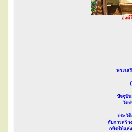
องค์
พระเสริ
ปัจจุบ
วัด
ประวัต
กับการสร้า
กษัตริย์แห