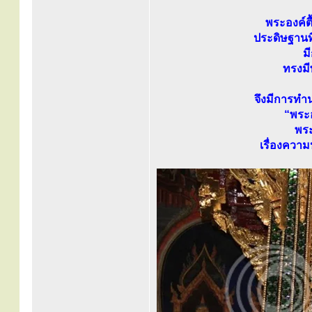
พระองค์ตื
ประดิษฐานที
ม
ทรงม
จึงมีการทำ
“พระอง
พระ
เรื่องความ