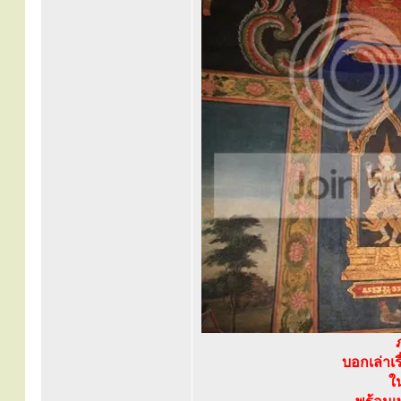
บอกเล่าเ
ใ