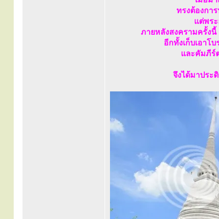
ทรงต้องกา
แต่พระ
ภายหลังสงครามครั้งน
อีกทั้งเก็บเอาโ
และคัมภีร์
จึงได้มาประ