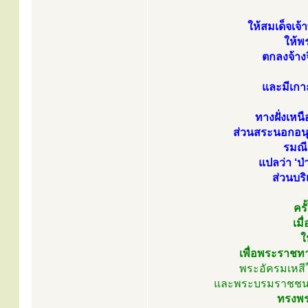
ให้สมเด็จเจ
ให้พ
ตกลงจ้างจ
และมีเกา
ทางฝั่งเห
ส่วนสระนอกอนุ
รมณี
แปลว่า ‘ป
ส่วนบร
คร
เม
ใ
เพื่อพระราชท
พระอัครมเหสีใ
และพระบรมราชชนนีใ
ทรงพร