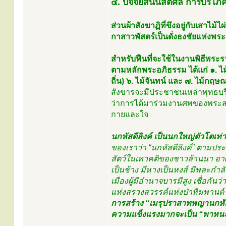
๔. ปัจจัยสันนิสิตศีล การบริโ
ส่วนผ้าสังฆาฏิที่ขึงอยู่กับเสาไม
กาสาวพัสตร์เป็นดั่งธงชัยแห่งพระ
สำหรับฟืนที่จะใช้ในงานพิธีพระร
ตามหลักพระอภิธรรม ได้แก่ ๑. ไม้
ถิ่น) ๖. ไม้จันทน์ และ ๗. ไม้กฤ
สังขารจะมีประชาชนเหล่าพุทธบริ
ว่าการได้มาร่วมงานศพของพระสงฆ์ พ
กายและใจ
นกหัสดีลิงค์ เป็นนกใหญ่ตัวโตเท่า
ของเราว่า “นกหัสดีลิงค์” ตามประ
สัตว์ในเทวคติของชาวล้านนา อาศัย
เป็นช้าง มีหางเป็นหงส์ มีพละกำลั
เมืองผู้มีอำนาจบารมีสูง เชื่อกั
แห่งสรวงสวรรค์แห่งป่าหิมพานต์
การสร้าง “เมรุปราสาทพญานกหัสดีล
ความแข็งแรงมากจะเป็น “พาหนะ”