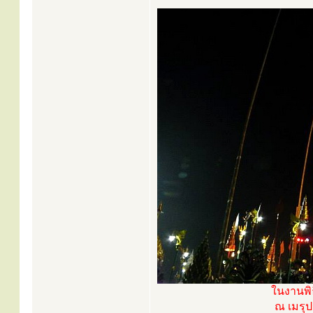
ในงานพิ
ณ เมรุป