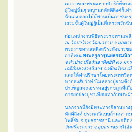
เมตตาของพระมหากษัตริย์ที่ทรง
ผู้ใหญ่นั้นๆ พญานกหัสดีลิงค์ก
นั่นเอง ดอกไม้มีพานเป็นภาชนะร
เถระชั้นผู้ใหญ่ผู้เป็นที่เคารพรักฉัน
ก่อนหน้างานพิธีพระราชทานเพลิ
ณ วัดป่าวิเวกวัฒนาราม จ.มุกดาห
พระราชทานเพลิงสรีระสังขารของ
อาทิเช่น
พระครูการุณยธรรมนิวา
จ.ลำปาง เมื่อวันอาทิตย์ที่ ๓๐ 
เจดีย์หลวงวรวิหาร จ.เชียงใหม่ เ
และให้คำปรึกษาโดยพระเทพวิสุท
หากสงสัยว่าทำไมหลวงปู่จามซึ่ง
บำเพ็ญสมณธรรมอยู่รุกขมูลที่เมือง
การยกย่องบูชาเทียบเท่ากับพระฝ่
นอกจากนี้ยังมีพระทางอีสานบาง
หัสดีลิงค์ ประเพณีแบบล้านนา เช
โพธิ์ชัย จ.อุบลราชธานี และอดี
วัดศรีตระการ จ.อุบลราชธานี
(อั