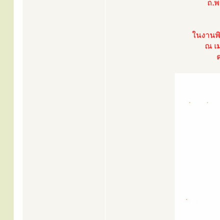
ถ.พ
ในงานพิ
ณ เ