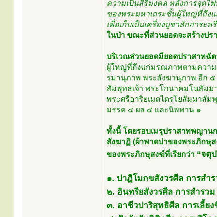
ความเป็นสิริมงคล หลังการจุดไฟ
ของพระมหาเถระชั้นผู้ใหญ่ที่ถึงแ
เพื่อเก็บเป็นเครื่องบูชาสักการะหร
ในป่า ขณะที่ส่วนยอดจะสร้างปร
บริเวณส่วนยอดมียอดปราสาทฉัตร
ผู้ใหญ่ที่ถึงแก่มรณภาพตามควา
รมานุภาพ พระสังฆานุภาพ อีก ๕ ช
สัมพุทธเจ้า พระโกนาคมโนสัมมาส
พระศรีอาริยเมตไตรโยสัมมาสัมพุท
มรรค ๔ ผล ๔ และนิพพาน ๑
ทั้งนี้ โดยรอบเมรุปราสาทพญานกหั
สังฆาฏิ (ผ้าพาดบ่าของพระภิกษุสงฆ์
“จตุป
ของพระภิกษุสงฆ์ที่เรียกว่า
๑. ปาฏิโมกขสังวรศีล การสำร
๒. อินทรียสังวรศีล การสำรวม 
๓. อาชีวปาริสุทธิศีล การเลี้