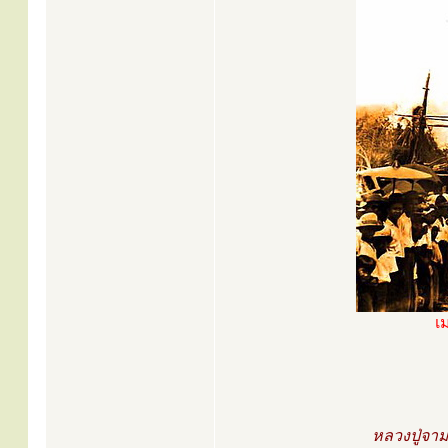
เ
หลวงปู่จา