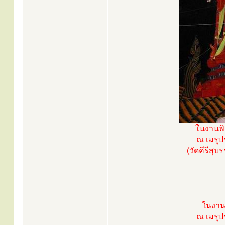
ในงานพิ
ณ เมรุป
(วัดคีรีสุ
ในงานพ
ณ เมรุป