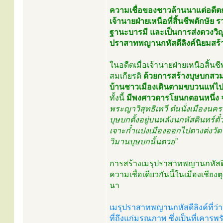
ความเชื่อของชาวล้านนาแต่อดีตก
เจ้านายฝ่ายเหนือที่สิ้นชีพตักษัย
ฐานะบารมี และเป็นการส่งดวงวิญ
ปราสาทพญานกหัสดีลิงค์นิยมสร้างเ
ในอดีตเมื่อเจ้านายฝ่ายเหนือสิ้นช
สมเกียรติ
ด้วยการสร้างบุษบกสวม
บ้านชาวเมืองเดินตามขบวนแห่ไป
ทั้งนี้
มีพงศาวดารโยนกตอนหนึ่ง จุ
พระญาวิสุทธิเทวี ต๋นนั่งเมือง
บุษบกตั้งอยู่บนหลังนกหัสดินทร์
เจาะก๋ำแปงเมืองออกไปตางต่งวัด
วิมานบุษบกนั้นตวย”
การสร้างเมรุปราสาทพญานกหัสดีล
ความเชื่อเดียวกันนี้ในเมืองเช
นา
เมรุปราสาทพญานกหัสดีลิงค์ที่ว่า
ที่ถึงแก่มรณภาพ ซึ่งเป็นที่เคา