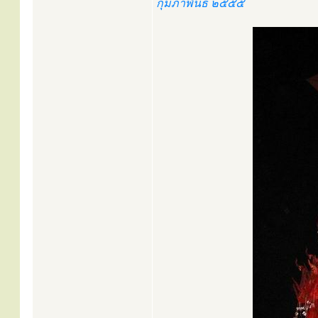
กุมภาพันธ์ ๒๕๕๕