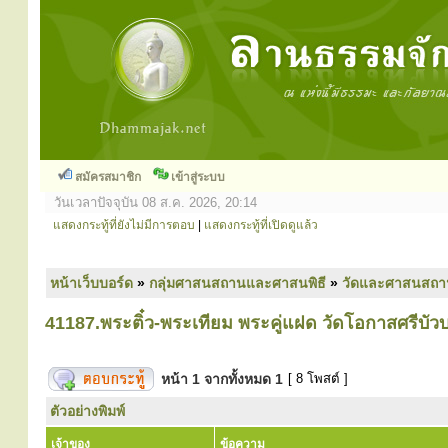
สมัครสมาชิก
เข้าสู่ระบบ
วันเวลาปัจจุบัน 08 ส.ค. 2026, 20:14
แสดงกระทู้ที่ยังไม่มีการตอบ
|
แสดงกระทู้ที่เปิดดูแล้ว
หน้าเว็บบอร์ด
»
กลุ่มศาสนสถานและศาสนพิธี
»
วัดและศาสนสถา
41187.พระติ๋ว-พระเทียม พระคู่แฝด วัดโอกาสศรีบ
หน้า
1
จากทั้งหมด
1
[ 8 โพสต์ ]
ตัวอย่างพิมพ์
เจ้าของ
ข้อความ