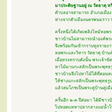
มาประดิษฐานอยู่ ณ วัดธาตุ ห
ตำบลอาจสามารถ อำเภอเมือง จังห
ห่างจากตัวเมืองนครพนมราว 
ครั้งหนึ่งได้เกิดเพลิงไหม้หอ
ชาวบ้านไม่สามารถนำองค์พระ
จึงพร้อมกันเข้ากราบทูลรายงา
หอพระและวิหาร วัดธาตุ บ้าน
เมื่อทรงทราบดังนั้น พระเจ้าขัต
หาไม้มาแกะสลักเป็นพระพุทธรู
ชาวบ้านจึงไปหาไม้ได้ที่ดอนหอ
ให้ช่างแกะสลักเป็นพระพุทธรู
แล้วสมโภชเป็นพระคู่บ้านคู่เมื
ครั้นอีก ๒-๓ ปีต่อมา ได้มีช
ไปทอดแหหาปลากลางแม่น้ำโ