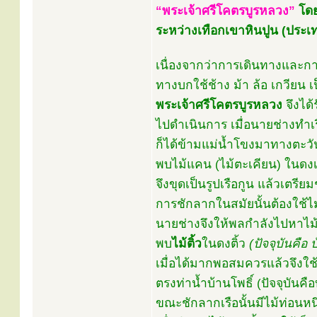
“พระเจ้าศรีโคตรบูรหลวง”
โดย
ระหว่างเทือกเขาหินปูน (ประ
เนื่องจากว่าการเดินทางและ
ทางบกใช้ช้าง ม้า ล้อ เกวียน
พระเจ้าศรีโคตรบูรหลวง
จึงได
ไปดำเนินการ เมื่อนายช่างทำเ
ก็ได้ข้ามแม่น้ำโขงมาทางตะวั
พบไม้แคน (ไม้ตะเคียน) ในด
จึงขุดเป็นรูปเรือกูน แล้วเตรียม
การชักลากในสมัยนั้นต้องใช้ไม
นายช่างจึงให้พลกำลังไปหาไม
พบ
ไม้ติ้ว
ในดงติ้ว
(ปัจจุบันคือ
เมื่อได้มากพอสมควรแล้วจึงใช้
ตรงท่าน้ำบ้านโพธิ์ (ปัจจุบัน
ขณะชักลากเรือนั้นมีไม้ท่อนห