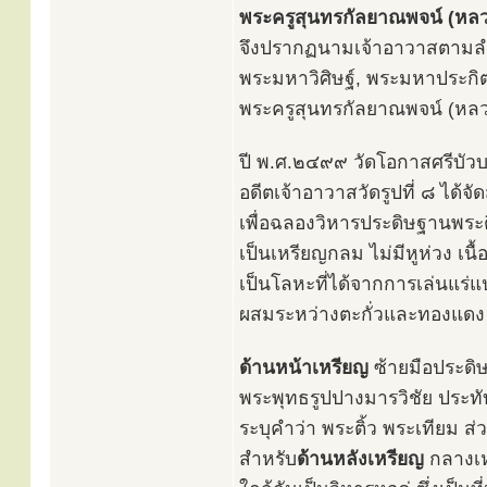
พระครูสุนทรกัลยาณพจน์ (หลวง
จึงปรากฏนามเจ้าอาวาสตามลำด
พระมหาวิศิษฐ์, พระมหาประกิ
พระครูสุนทรกัลยาณพจน์ (หลว
ปี พ.ศ.๒๔๙๙ วัดโอกาสศรีบัว
อดีตเจ้าอาวาสวัดรูปที่ ๘ ได้จั
เพื่อฉลองวิหารประดิษฐานพระต
เป็นเหรียญกลม ไม่มีหูห่วง เนื
เป็นโลหะที่ได้จากการเล่นแร่แป
ผสมระหว่างตะกั่วและทองแดง แ
ด้านหน้าเหรียญ
ซ้ายมือประดิ
พระพุทธรูปปางมารวิชัย ประท
ระบุคำว่า พระติ้ว พระเทียม ส
สำหรับ
ด้านหลังเหรียญ
กลางเห