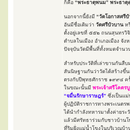
ก็คือ
“พระธาตุพนม” พระธาตุค
นอกจากนี้ยังมี
“วัดโอกาสศรีบ
อันมีชื่อเดิมว่า
วัดศรีบัวบาน
หร
ตั้งอยู่เลขที่ ๕๕๒ ถนนสุนทรวิ
ตำบลในเมือง อำเภอเมือง จั
ปัจจุบันวัดมีพื้นที่ทั้งหมดจำ
สำหรับประวัติที่เล่าขานกันสืบ
สันนิษฐานกันว่าวัดได้สร้างขึ้
ตรงกับปีพุทธศักราช ๑๙๙๔ ครั้
ในขณะนั้นมี
พระเจ้าศรีโคตรบ
“จมื่นรักษาราษฎร์”
ซึ่งเป็นแม
ผู้ปฏิบัติราชการทางพระเนต
ได้นำกำลังทหารมาตั้งค่ายระวัง
แล้วมีศรัทธาร่วมกับชาวบ้านโพธ
ที่ริมฝั่งแม่น้ำโขงในบริเวณบ้