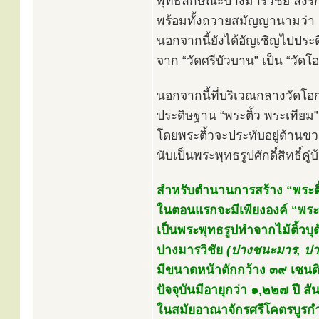
พุทธลักษณะปางมารวิชัย ลงรั
พร้อมทั้งถวายสมัญญานามว่า
นอกจากนี้ยังได้อัญเชิญไปประด
จาก “วัดศรีบัวบาน” เป็น “วัด
นอกจากนี้ที่บริเวณกลางวัดโอ
ประดิษฐาน “พระติ้ว พระเทียม”
โดยพระติ้วจะประทับอยู่ด้านข
นับเป็นพระพุทธรูปศักดิ์สิทธิ
สำหรับตำนานการสร้าง “พระติ้
ในตอนแรกจะมีเพียงองค์ “พระติ้
เป็นพระพุทธรูปทำจากไม้ติ้วบ
ปางมารวิชัย
(ปางชนะมาร, ปาง
มีขนาดหน้าตักกว้าง ๓๙ เซนติ
ปัจจุบันมีอายุกว่า ๑,๒๒๗ ปี สั
ในสมัยอาณาจักรศรีโคตรบูรกำลั