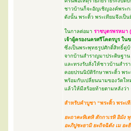
ครั้นพอเหตุร้ายภัยร้ายระงับด
ชาวบ้านก็จะอัญเชิญองค์พระก
ดังนั้น พระติ้ว พระเทียมจึงเ
ในกาลต่อมา
ราชบุตรพรหมา (พ
เจ้าผู้ครองนครศรีโคตรบูร ใน
ซึ่งเป็นพระพุทธรูปศักดิ์สิทธิ์ค
จากบ้านสำราญมาประดิษฐาน ณ
และทรงรับสั่งให้ชาวบ้านสำร
คอยปรนนิบัติรักษาพระติ้ว พระ
พร้อมกับเปลี่ยนนามของวัดใหม่
แล้วให้มีสร้อยท้ายตามหลังว่า 
สำหรับคำบูชา “พระติ้ว พระเทีย
ยะถาคะหิเตหิ สักกาเรหิ อิมัง พ
อะภิปูชะยามิ ยะถิจฉิตัง เม อะธ