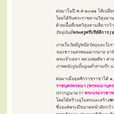
ต่อมาในปี พ.ศ.๒๐๘๑ ได้เปลี่ย
โดยได้รับพระราชทานวิสุงคามส
ด้วยเนื้อที่เขตวิสุงคามสีมาก
ปัจจุบันมี
พระครูศรีปริยัติการ (
ภายในวัดมีปูชนียวัตถุและโบร
ของชาวนครพนมมากมาย อาทิ พร
พระเจ้าเสลา หลวงพ่อศิลา ศาล
ภาพผนังปูนปั้นนูนต่ำสามก๊ก 
ต่อมาเมื่อจุลศักราชราชาได้ 
ราชบุตรพรหมา (พรหมมาบุตรเจ้
ปรากฏนามว่า
พระบรมราชาพ
โดยได้สร้างอุโบสถและสร้าง
พ
ซึ่งองค์พระมีขนาดหน้าตักกว้