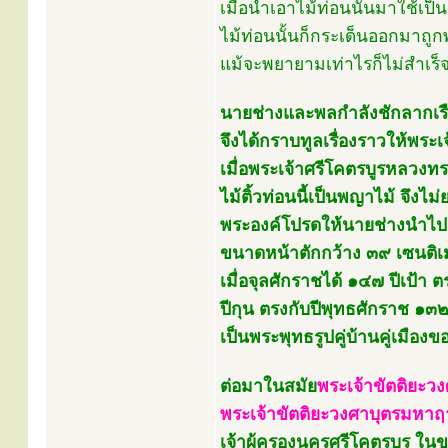
เมื่อนำเอาไม้ท่อนนั้นมาใช้เป
ไม้ท่อนนั้นก็กระเด็นออกมาถู
แม้จะพยายามเท่าไรก็ไม่สำเร็จ
นายช่างและพลกำลังชักลากเรือเห
จึงได้กราบทูลเรื่องราวให้พร
เมื่อพระเจ้าศรีโคตรบูรหลวงท
ไม้ติ้วท่อนนี้เป็นพญาไม้ จึงไม่
พระองค์โปรดให้นายช่างนำไป
ขนาดหน้าตักกว้าง ๓๙ เซนติเม
เมื่อจุลศักราชได้ ๑๔๗ ปีเป้า 
ปีกุน ตรงกับปีพุทธศักราช ๑๓
เป็นพระพุทธรูปคู่บ้านคู่เมือง
ต่อมาในสมัย
พระเจ้าขัตติยะว
พระเจ้าขัตติยะวงศาบุตรมหาฤ
เจ้าผู้ครองนครศรีโคตรบูร ในข