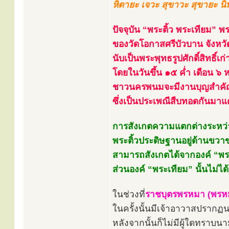
หิตายะ เจวะ สุขาวะ สุขายะ นิ
ปัจจุบัน “พระติ้ว พระเทียม”
ของวัดโอกาสศรีบัวบาน จังหวั
นับเป็นพระพุทธรูปศักดิ์สิทธิ์เ
โดยในวันขึ้น ๑๕ ค่ำ เดือน ๖
ชาวนครพนมจะมีงานบุญสำคัญ 
ซึ่งเป็นประเพณีสืบทอดกันมาแต
การสังเกตความแตกต่างระหว่าง
พระติ้วประดิษฐานอยู่ด้านขวา
สามารถสังเกตได้จากองค์ “พระต
ส่วนองค์ “พระเทียม” นั้นไม่
ในช่วงที่
ราชบุตรพรหมา (พรหมม
ในครั้งนั้นมีเจ้าอาวาสปรากฏ
หลังจากนั้นก็ไม่มีผู้ใดทราบน