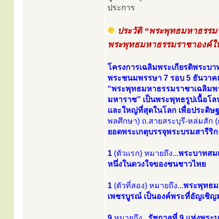
ประการ
ประวัติ “พระพุทธมหาธรรม
พระพุทธมหาธรรมราชาองค์ใหญ
โครงการเฉลิมพระเกียรติพระบาท
พระชนมพรรษา 7 รอบ 5 ธันวาคม 2
“พระพุทธมหาธรรมราชาเฉลิมพระเ
มหาราช” เป็นพระพุทธรูปเนื้อโลห
และใหญ่ที่สุดในโลก เพื่อประด
พลศึกษา) ถ.สายสระบุรี-หล่มสั
ยอดพระเกตุบรรจุพระบรมสารีริกธ
1
(ตัวแรก) หมายถึง...
พระบาทสมเด
หนึ่งในดวงใจของชนชาวไทย
1
(ตัวที่สอง) หมายถึง...
พระพุทธมห
เพชรบูรณ์ เป็นองค์พระที่อัญเชิญ
9
หมายถึง...
รัชกาลที่ 9 แห่งพระ