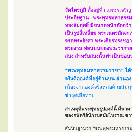
วัดไตรภูมิ
ตั้งอยู่ที่ ถ.เพชรเจร
ประดิษฐาน “พระพุทธมหาธรรมราช
ทองสัมฤทธิ์ มีขนาดหน้าตักกว้าง
เป็นรูปสี่เหลี่ยม พระเนตรมัก
จรดพระอังสา พระเศียรทรงชฎาเ
สวยงาม ท่อนบนของพระวรกายอาจ
สบง สำหรับสบงนั้นทำเป็นขอบนูน
“พระพุทธมหาธรรมราชา” ได้ป
จริงคือองค์ที่อยู่ด้านบน
ส่วนองค
เนื่องจากองค์จริงหล่อด้วยสัม
ชำรุดเสียหาย
สาเหตุที่พระพุทธรูปองค์นี้ มี
ของกษัตริย์นักรบสมัยโบราณ ชา
สันนิษฐานว่า “พระพุทธมหาธรรมราช