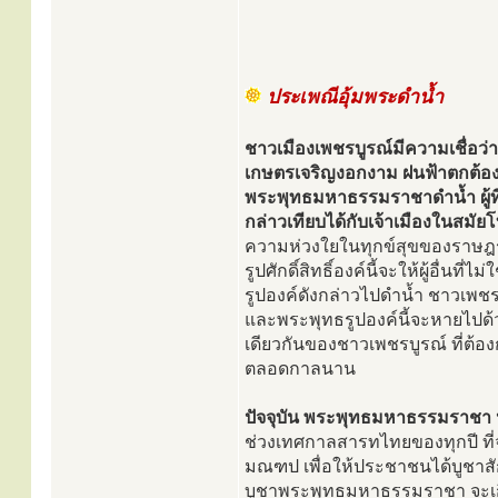
ประเพณีอุ้มพระดำน้ำ
ชาวเมืองเพชรบูรณ์มีความเชื่อว
เกษตรเจริญงอกงาม ฝนฟ้าตกต้องต
พระพุทธมหาธรรมราชาดำน้ำ ผู้ที่อั
กล่าวเทียบได้กับเจ้าเมืองในสมัยโ
ความห่วงใยในทุกข์สุขของราษฎร 
รูปศักดิ์สิทธิ์องค์นี้จะให้ผู้อื่
รูปองค์ดังกล่าวไปดำน้ำ ชาวเพชร
และพระพุทธรูปองค์นี้จะหายไปด้ว
เดียวกันของชาวเพชรบูรณ์ ที่ต้
ตลอดกาลนาน
ปัจจุบัน พระพุทธมหาธรรมราชา
ช่วงเทศกาลสารทไทยของทุกปี ที่
มณฑป เพื่อให้ประชาชนได้บูชาสั
บูชาพระพุทธมหาธรรมราชา จะเก