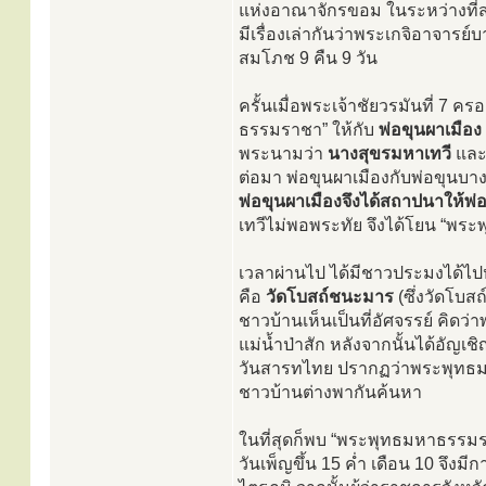
แห่งอาณาจักรขอม ในระหว่างที่สร้
มีเรื่องเล่ากันว่าพระเกจิอาจารย
สมโภช 9 คืน 9 วัน
ครั้นเมื่อพระเจ้าชัยวรมันที่ 7 
ธรรมราชา” ให้กับ
พ่อขุนผาเมือง
พระนามว่า
นางสุขรมหาเทวี
และ
ต่อมา พ่อขุนผาเมืองกับพ่อขุนบ
พ่อขุนผาเมืองจึงได้สถาปนาให้พ่
เทวีไม่พอพระทัย จึงได้โยน “พร
เวลาผ่านไป ได้มีชาวประมงได้ไป
คือ
วัดโบสถ์ชนะมาร
(ซึ่งวัดโบสถ
ชาวบ้านเห็นเป็นที่อัศจรรย์ คิดว่า
แม่น้ำป่าสัก หลังจากนั้นได้อัญเชิ
วันสารทไทย ปรากฏว่าพระพุทธมห
ชาวบ้านต่างพากันค้นหา
ในที่สุดก็พบ “พระพุทธมหาธรรมราช
วันเพ็ญขึ้น 15 ค่ำ เดือน 10 จึ