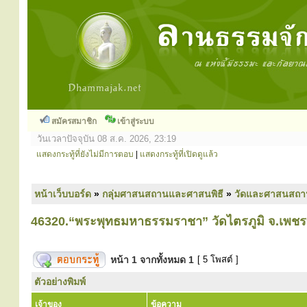
สมัครสมาชิก
เข้าสู่ระบบ
วันเวลาปัจจุบัน 08 ส.ค. 2026, 23:19
แสดงกระทู้ที่ยังไม่มีการตอบ
|
แสดงกระทู้ที่เปิดดูแล้ว
หน้าเว็บบอร์ด
»
กลุ่มศาสนสถานและศาสนพิธี
»
วัดและศาสนสถา
46320.“พระพุทธมหาธรรมราชา” วัดไตรภูมิ จ.เพชร
หน้า
1
จากทั้งหมด
1
[ 5 โพสต์ ]
ตัวอย่างพิมพ์
เจ้าของ
ข้อความ