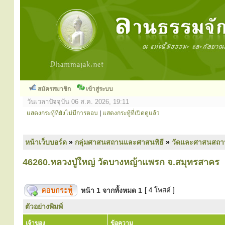
สมัครสมาชิก
เข้าสู่ระบบ
วันเวลาปัจจุบัน 06 ส.ค. 2026, 19:11
แสดงกระทู้ที่ยังไม่มีการตอบ
|
แสดงกระทู้ที่เปิดดูแล้ว
หน้าเว็บบอร์ด
»
กลุ่มศาสนสถานและศาสนพิธี
»
วัดและศาสนสถา
46260.หลวงปู่ใหญ่ วัดบางหญ้าแพรก จ.สมุทรสาคร
หน้า
1
จากทั้งหมด
1
[ 4 โพสต์ ]
ตัวอย่างพิมพ์
เจ้าของ
ข้อความ