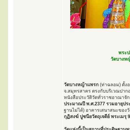
พระปร
วัดบางหญ
วัดบางหญ้าแพรก
(ท่าฉลอม) ตั้งอ
จ.สมุทรสาคร ตรงกับบริเวณปากอ่าว
หนังสือประวัติวัดทั่วราชอาณาจัก
ประมาณปี พ.ศ.2377 รวมอายุประ
ฐานไม่ได้) อาคารเสนาสนะของว
กุฏิสงฆ์ ปูชนียวัตถุเจดีย์ พระเม
วัดแห่งนี้เป็นสถานที่ประดิษฐานพ