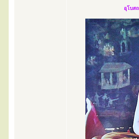
อุโบสถ