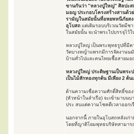
ขานกันว่า "หลวงปู่ใหญ่" ศิลปะ
มอญ ประกอบโครงสร้างสานด้วยไม้ไ
รามัญในสมัยนั้นที่อพยพหนีภัยสง
อุโบสถ
แต่เดิมรอบบริเวณวัดมีช
ในสมัยนั้น จะนำพระไปบรรจุไว้ใน
หลวงปู่ใหญ่ เป็นพระพุทธรูปที่มีค
วัดบางหญ้าแพรกมีการจัดงานนมั
บ้านทั่วไปและคนไทยเชื้อสายม
หลวงปู่ใหญ่ ประดิษฐานเป็นพระปร
เป็นไม้สักทองทุกต้น มีเพียง 2 ต้
ด้านความเชื่อความศักดิ์สิทธิ์ของ
(หัวหน้าในลำเรือ) จะเข้ามาบน
ประ สบแต่ความโชคดีเวลาออกเรือ
นอกจากนี้ ภายในอุโบสถหลังเก่าย
โดยที่ญาติโยมพุทธบริษัทสามาร