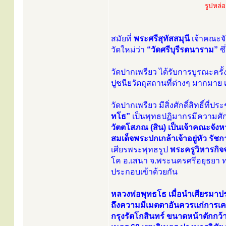
รูปหล่
สมัยที่
พระศรีสุทัสสมุนี
เจ้าคณะจั
วัดใหม่ว่า
“วัดศรีบุรีรตนาราม”
ซึ
วัดปากเพรียว ได้รับการบูรณะครั
ปูชนียวัตถุสถานที่ต่างๆ มากมา
วัดปากเพรียว มีสิ่งศักดิ์สิทธิ์ท
ทโธ”
เป็นพุทธปฏิมากรมีความศักด
วัตตโสภณ (สิน) เป็นเจ้าคณะจังห
สมเด็จพระปกเกล้าเจ้าอยู่หัว รัชกา
เศียรพระพุทธรูป
พระครูวิหารกิ
โค อ.เสนา จ.พระนครศรีอยุธยา ท่
ประกอบเข้าด้วยกัน
หลวงพ่อพุทธโธ เมื่อนำเศียรมาปร
ถึงความมีเมตตาอันควรแก่การเค
กรุงรัตโกสินทร์ ขนาดหน้าตักกว้