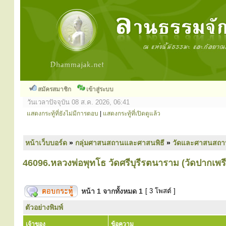
สมัครสมาชิก
เข้าสู่ระบบ
วันเวลาปัจจุบัน 08 ส.ค. 2026, 06:41
แสดงกระทู้ที่ยังไม่มีการตอบ
|
แสดงกระทู้ที่เปิดดูแล้ว
หน้าเว็บบอร์ด
»
กลุ่มศาสนสถานและศาสนพิธี
»
วัดและศาสนสถา
46096.หลวงพ่อพุทโธ วัดศรีบุรีรตนาราม (วัดปากเพรี
หน้า
1
จากทั้งหมด
1
[ 3 โพสต์ ]
ตัวอย่างพิมพ์
เจ้าของ
ข้อความ