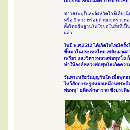
เมตร 60 เซนติเมตร ปางมารวิชัย
ชาวสระบุรีและจังหวัดใกล้เคียง
หรือ 9 พวง พร้อมด้วยมะพร้าวห
ตั้งจิตอธิษฐานในใจขอในสิ่งที่เ
แล้ว
ในปี พ.ศ.2512 ได้เกิดไฟไหม้ครั้งใหญ
ขึ้นมาในประเทศไทย เพลิงเผาผ
เพรียว และวิหารหลวงพ่อพุทโธ ก็ถู
ทำให้องค์หลวงพ่อพุทโธเกิดความ
วันพระหรือวันบุญวันใด เมื่อพุ
ไหว้สักการะรูปหล่อเหมือนพระศีลว
พ่อหนู” อดีตเจ้าอาวาส ซึ่งประด