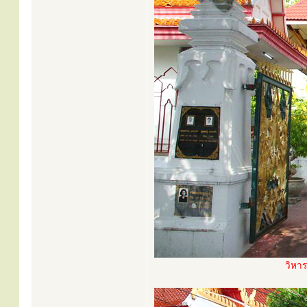
วิหาร