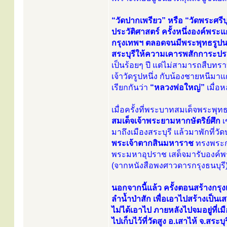
“วัดปากเพรียว” หรือ “วัดพระศรีบุ
ประวัติศาสตร์ ครั้งหนึ่งองค์พระแก
กรุงเทพฯ ตลอดจนมีพระพุทธรูปนามว่
สระบุรีให้ความเคารพสักการะปร
เป็นร้อยๆ ปี แต่ไม่สามารถสืบทร
เจ้าวัดรูปหนึ่ง กับน้องชายหนีมาแ
เรียกกันว่า
“หลวงพ่อใหญ่”
เมื่อ
เมื่อครั้งที่พระบาทสมเด็จพระพุ
สมเด็จเจ้าพระยามหากษัตริย์ศึก
เ
มาถึงเมืองสระบุรี แล้วมาพักที่
พระเจ้าตากสินมหาราช
ทรงพระกร
พระมหาอุปราช เสด็จมารับองค์พระ
(จากหนังสือพงศาวดารกรุงธนบุรี
นอกจากนี้แล้ว ครั้งตอนสร้างกร
ลำน้ำป่าสัก เพื่อเอาไปสร้างเป็นเ
ไม่ได้เอาไป ภายหลังไปจมอยู่ที่เม
ไปเก็บไว้ที่วัดสูง อ.เสาไห้ จ.สระบ