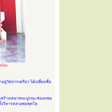
โชโต)
ู่วัดปากเพรียว ได้เปลี่ยนชื่อ
รก่อสร้างเสนาสนะบูรณะซ่องแซม
ั้งวิหารหลวงพ่อพุทโธ