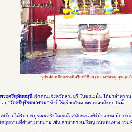
รูปหล่อเหมือนพระศีลวิสุทธิดิลก (หลวงพ่อหนู สุวณฺณ
พระศรีสุทัสสมุนี
เจ้าคณะจังหวัดสระบุรี ในขณะนั้น ได้มาจำพรรษาอย
่ว่า
“วัดศรีบุรีรตนาราม”
ซึ่งก็ใช้เรียกกันมาตราบจนถึงทุกวันนี้
เพรียว ได้รับการบูรณะครั้งใหญ่เมื่อสมัยหลวงพิริกิจเกษม มีกา
ยวัตถุสถานที่ต่างๆ มากมาย เช่น ศาลาการเปรียญ ถนนหนทาง รวมท