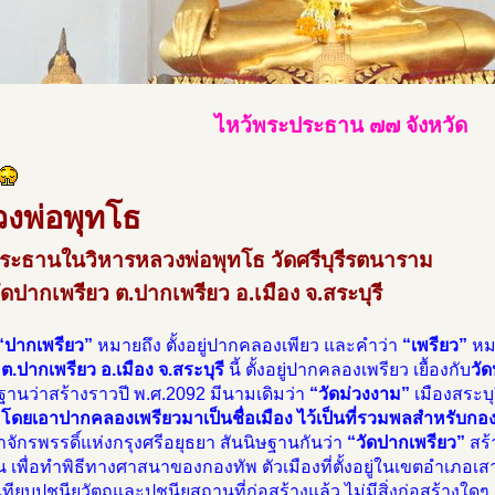
ไหว้พระประธาน ๗๗ จังหวัด
งพ่อพุทโธ
ระธานในวิหารหลวงพ่อพุทโธ วัดศรีบุรีรตนาราม
ัดปากเพรียว ต.ปากเพรียว อ.เมือง จ.สระบุรี
“ปากเพรียว”
หมายถึง ตั้งอยู่ปากคลองเพียว และคำว่า
“เพรียว”
หมา
 ต.ปากเพรียว อ.เมือง จ.สระบุรี
นี้ ตั้งอยู่ปากคลองเพรียว เยื้องกับ
วั
ฐานว่าสร้างราวปี พ.ศ.2092 มีนามเดิมว่า
“วัดม่วงงาม”
เมืองสระบุร
 โดยเอาปากคลองเพรียวมาเป็นชื่อเมือง ไว้เป็นที่รวมพลสำหรับกอ
าจักรพรรดิ์แห่งกรุงศรีอยุธยา สันนิษฐานกันว่า
“วัดปากเพรียว”
สร้า
้น เพื่อทำพิธีทางศาสนาของกองทัพ ตัวเมืองที่ตั้งอยู่ในเขตอำเภอเสาไ
ทียบปูชนียวัตถุและปูชนียสถานที่ก่อสร้างแล้ว ไม่มีสิ่งก่อสร้างใดๆ