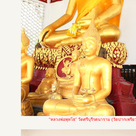
“หลวงพ่อพุทโธ” วัดศรีบุรีรตนาราม (วัดปากเพรีย