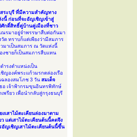
องสระบุรี ที่มีความสำคัญทาง
ี้ ก่อนที่จะอัญเชิญเข้าสู่
สิทธิ์คู่บ้านคู่เมืองที่ชาว
เณรมาอยู่จำพรรษาสืบต่อกันมา
วัด ทราบก็แต่เพียงว่ามีสมภาร
แล้วมาเป็นสมภาร ณ วัดแห่งนี้
้องชายก็เป็นสมภารสืบแทน
ังดำรงตำแหน่งเป็น
ัญเชิญองค์พระแก้วมรกตล่องเรือ
ดงานฉลองสมโภช 3 วัน
สมเด็จ
อ เจ้าฟ้ากรมขุนอินทรพิทักษ์
ียว เพื่อนำกลับสู่กรุงธนบุรี
ียงเสาไม้ตะเคียนล่องมาตาม
ยว แต่เสาไม้ตะเคียนต้นนี้คดจึง
รอัญเชิญเสาไม้ตะเคียนต้นนี้ขึ้น