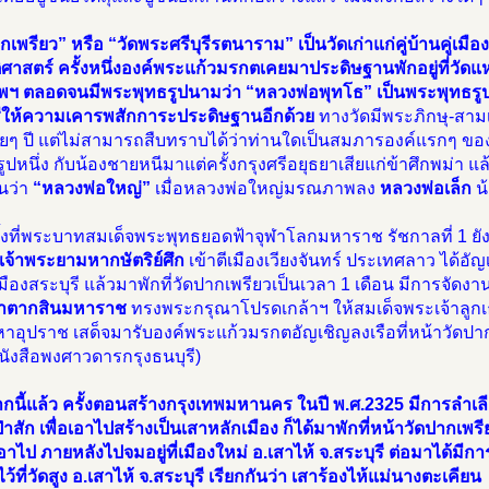
กเพรียว” หรือ “วัดพระศรีบุรีรตนาราม” เป็นวัดเก่าแก่คู่บ้านคู่เมื
ิศาสตร์ ครั้งหนึ่งองค์พระแก้วมรกตเคยมาประดิษฐานพักอยู่ที่วัดแห่งน
พฯ ตลอดจนมีพระพุทธรูปนามว่า “หลวงพ่อพุทโธ” เป็นพระพุทธรูปศักดิ์
รีให้ความเคารพสักการะประดิษฐานอีกด้วย
ทางวัดมีพระภิกษุ-สาม
อยๆ ปี แต่ไม่สามารถสืบทราบได้ว่าท่านใดเป็นสมภารองค์แรกๆ ของ
ดรูปหนึ่ง กับน้องชายหนีมาแต่ครั้งกรุงศรีอยุธยาเสียแก่ข้าศึกพม่า 
ันว่า
“หลวงพ่อใหญ่”
เมื่อหลวงพ่อใหญ่มรณภาพลง
หลวงพ่อเล็ก
น
รั้งที่พระบาทสมเด็จพระพุทธยอดฟ้าจุฬาโลกมหาราช รัชกาลที่ 1 ย
เจ้าพระยามหากษัตริย์ศึก
เข้าตีเมืองเวียงจันทร์ ประเทศลาว ได้อ
มืองสระบุรี แล้วมาพักที่วัดปากเพรียวเป็นเวลา 1 เดือน มีการจั
้าตากสินมหาราช
ทรงพระกรุณาโปรดเกล้าฯ ให้สมเด็จพระเจ้าลูกเธ
อุปราช เสด็จมารับองค์พระแก้วมรกตอัญเชิญลงเรือที่หน้าวัดปากเพร
ังสือพงศาวดารกรุงธนบุรี)
กนี้แล้ว ครั้งตอนสร้างกรุงเทพมหานคร ในปี พ.ศ.2325 มีการลำเล
่าสัก เพื่อเอาไปสร้างเป็นเสาหลักเมือง ก็ได้มาพักที่หน้าวัดปากเพรี
เอาไป ภายหลังไปจมอยู่ที่เมืองใหม่ อ.เสาไห้ จ.สระบุรี ต่อมาได้มีกา
ไว้ที่วัดสูง อ.เสาไห้ จ.สระบุรี เรียกกันว่า เสาร้องไห้แม่นางตะเคียน