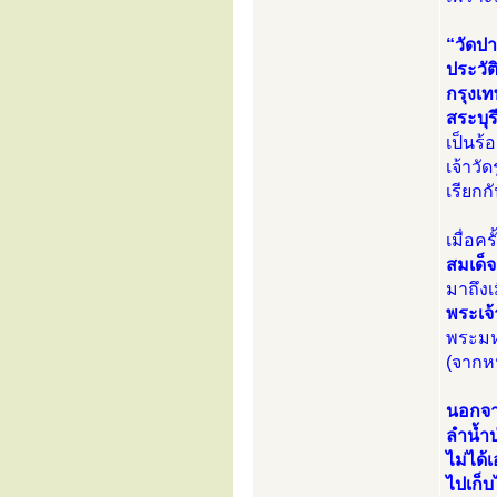
“วัดปา
ประวัต
กรุงเท
สระบุ
เป็นร้
เจ้าวั
เรียกก
เมื่อค
สมเด็จ
มาถึงเ
พระเจ
พระมหา
(จากหน
นอกจา
ลำน้ำป
ไม่ได้
ไปเก็บ