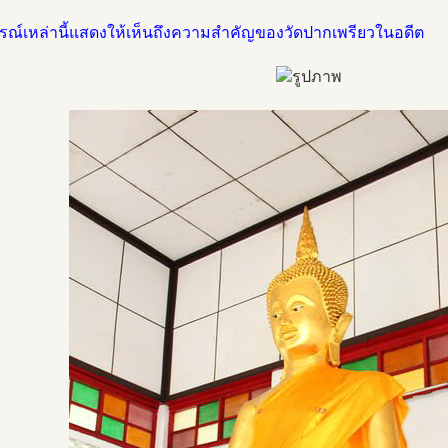
ารณ์เหล่านี้แสดงให้เห็นถึงความสำคัญของวัดปากเพรียวในอดีต