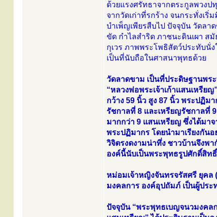
ด้วยแรงศรัทธาจากตระกูลพวงปทุ
จากวัดเก่าที่รกร้าง จนกระทั่งเริ
บำเพ็ญเพียรสืบไป ปัจจุบัน วัดลา
ขัด กำไลสำริด ภาชนะดินเผา สมัย
กุเวร ภาพพระโพธิสัตว์ประทับนั
เป็นที่นับถือในศาสนาพุทธด้วย
วัดลาดขาม เป็นที่ประดิษฐานพ
“หลวงพ่อพระเจ้าเก้าแสนเหรียญ” 
กว้าง 59 นิ้ว สูง 87 นิ้ว พระปฏิ
รัชกาลที่ 8 และเหรียญรัชกาลที่ 
มากกว่า 9 แสนเหรียญ ซึ่งได้มาจ
พระปฏิมากร โดยนำมาเรียงกันอย
วิจิตรงดงามน่าทึ่ง ชาวบ้านจึงพา
องค์นี้นับเป็นพระพุทธรูปศักดิ์สิทธ
หม่อมเจ้าหญิงจันทรจรัสศรี ยุคล
มงคลการ องค์อุปถัมภ์ เป็นผู้
ปัจจุบัน “พระพุทธเบญจนวมงคลกา