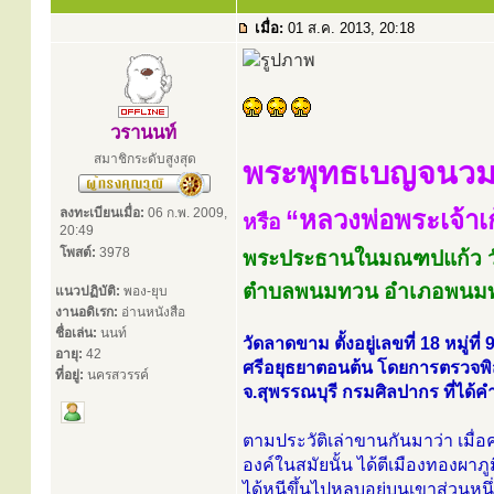
เมื่อ:
01 ส.ค. 2013, 20:18
วรานนท์
สมาชิกระดับสูงสุด
พระพุทธเบญจนว
ลงทะเบียนเมื่อ:
06 ก.พ. 2009,
“หลวงพ่อพระเจ้าเ
หรือ
20:49
โพสต์:
3978
พระประธานในมณฑปแก้ว 
ตำบลพนมทวน อำเภอพนมทว
แนวปฏิบัติ:
พอง-ยุบ
งานอดิเรก:
อ่านหนังสือ
ชื่อเล่น:
นนท์
วัดลาดขาม ตั้งอยู่เลขที่ 18 หมู่
อายุ:
42
ศรีอยุธยาตอนต้น โดยการตรวจพิส
ที่อยู่:
นครสวรรค์
จ.สุพรรณบุรี กรมศิลปากร ที่ได
ตามประวัติเล่าขานกันมาว่า เมื่อค
องค์ในสมัยนั้น ได้ตีเมืองทองผาภ
ได้หนีขึ้นไปหลบอยู่บนเขาส่วนหน