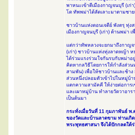
พาหนะเข้าตีเมืองกาญจนบุรี (เก่า
โด ทัพพม่าได้ลัดเลาะมาตามชายเ
ชาวบ้านแห่งดอนเจดีย์ พังตรุ 
เมืองกาญจนบุรี (เก่า) ต้านพม่า เ
แต่กว่าทัพหลวงจะยกมาถึงกาญจนบุร
(เก่า) ชาวบ้านแห่งทุ่งลาดหญ้า
ได้ร่วมแรงร่วมใจกันรบกับพม่าอยู่
คิดหากลวิธีโดยการให้กำลังส่วนห
สามพัน) เพื่อให้ชาวบ้านและช้าง
ส่วนหนึ่งปลอมตัวเข้าไปในหมู่บ้า
แตกความสามัคคี ให้ง่ายต่อการเข้า
และเผาหมู่บ้าน ทำลายวัดวาอารา
เป็นต้นมา
กระทั่งเมื่อวันที่ 11 กุมภาพันธ
ของวัดและบ้านลาดขาม ท่านเกิดคว
พระพุทธศาสนา จึงได้ปักกลดใต้