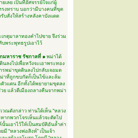
ย เป็นที่อัศจรรย์ใจแก่ผู้
้ทรงทราบ บอกว่ามีบางคนที่ขุด
รับสั่งให้สร้างหลังคาบังแดด
พระเกตุมาลาทองคำไปขาย จึงร่วม
ับพระพุทธรูปเอาไว้
มหาราช รัชกาลที่ ๑
พม่าได้
ดินลงไปเพื่อหวังจะเอาพระทอง
อทหารพม่าขุดดินลงไปกลับเจอมด
่าที่ถูกขบกัดก็เป็นไข้และล้ม
ตัวแตน อีกทั้งได้พยายามขุดลง
ย แล้วตีเมืองถลางคืนจากพม่า
เวณดังกล่าว ท่านได้เห็น “หลวง
ว่าหากพวกโจรเห็นแล้วจะตัดไป
นั้นเอาไว้ให้เป็นสมบัติอันล้ำค่า
ี “หลวงพ่อสิงห์” เป็นเจ้า
 และสร้างอุโบสถ โดยมี “หลวง