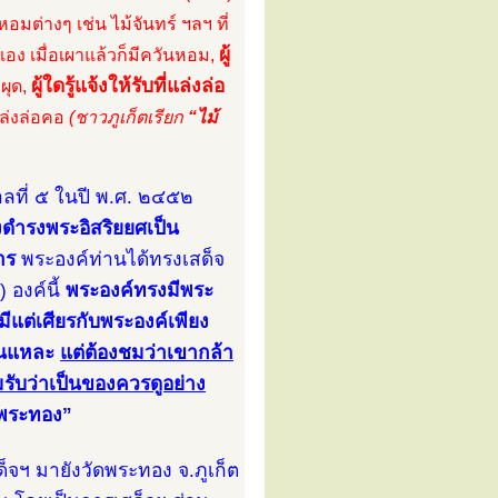
หอมต่างๆ เช่น ไม้จันทร์ ฯลฯ ที่
ผู้
นเอง เมื่อเผาแล้วก็มีควันหอม,
ผู้ใดรู้แจ้งให้รับที่แล่งล่อ
ะผุด,
แล่งล่อคอ
(ชาวภูเก็ตเรียก
“ไม้
าลที่ ๕ ในปี พ.ศ. ๒๔๕๒
รงดำรงพระอิสริยยศเป็น
าร
พระองค์ท่านได้ทรงเสด็จ
 องค์นี้
พระองค์ทรงมีพระ
มีแต่เศียรกับพระองค์เพียง
ั้นแหละ
แต่ต้องชมว่าเขากล้า
มรับว่าเป็นของควรดูอย่าง
ัดพระทอง”
ด็จฯ มายังวัดพระทอง จ.ภูเก็ต