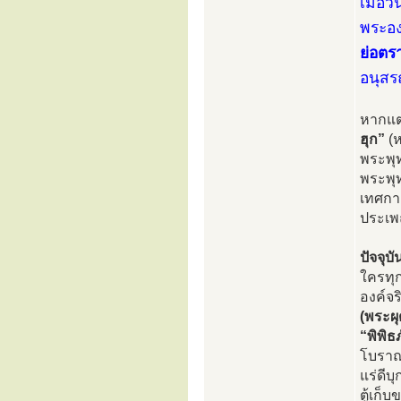
เมื่อ
พระอ
ย่อตร
อนุสร
หากแต่
ฮุก”
(ห
พระพุท
พระพุท
เทศกาล
ประเพณ
ปัจจุ
ใครทุ
องค์จร
(พระผุ
“พิพิ
โบราณว
แร่ดีบ
ตู้เก็