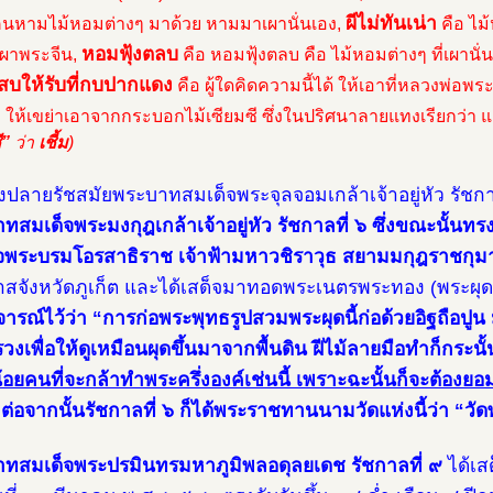
ผีไม่ทันเน่า
ีคนหามไม้หอมต่างๆ มาด้วย หามมาเผานั่นเอง,
คือ ไม้
หอมฟุ้งตลบ
ผาพระจีน,
คือ หอมฟุ้งตลบ คือ ไม้หอมต่างๆ ที่เผานั่
สบให้รับที่กบปากแดง
คือ ผู้ใดคิดความนี้ได้ ให้เอาที่หลวงพ่อพร
 ให้เขย่าเอาจากกระบอกไม้เซียมซี ซึ่งในปริศนาลายแทงเรียกว่า 
ี”
ว่า
เชี้ม
)
งปลายรัชสมัยพระบาทสมเด็จพระจุลจอมเกล้าเจ้าอยู่หัว รัชก
ทสมเด็จพระมงกุฎเกล้าเจ้าอยู่หัว รัชกาลที่ ๖ ซึ่งขณะนั้นท
จพระบรมโอรสาธิราช เจ้าฟ้ามหาวชิราวุธ สยามมกุฎราชกุม
สจังหวัดภูเก็ต และได้เสด็จมาทอดพระเนตรพระทอง (พระผุด)
จารณ์ไว้ว่า “การก่อพระพุทธรูปสวมพระผุดนี้ก่อด้วยอิฐถือปูน 
รวงเพื่อให้ดูเหมือนผุดขึ้นมาจากพื้นดิน ฝีไม้ลายมือทำก็กระน
้อยคนที่จะกล้าทำพระครึ่งองค์เช่นนี้ เพราะฉะนั้นก็จะต้องยอ
 ต่อจากนั้นรัชกาลที่ ๖ ก็ได้พระราชทานนามวัดแห่งนี้ว่า “ว
ทสมเด็จพระปรมินทรมหาภูมิพลอดุลยเดช รัชกาลที่ ๙
ได้เส