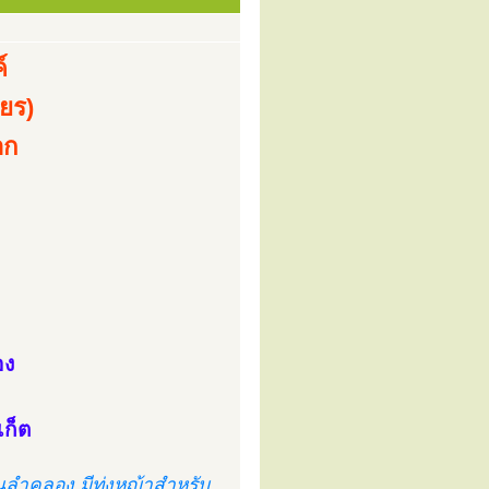
์
ียร)
อก
อง
เก็ต
ผ่านลำคลอง มีทุ่งหญ้าสำหรับ