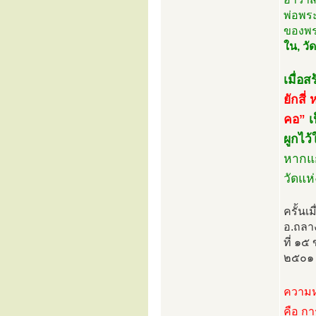
พ่อพร
ของพระ
ใน, วั
เมื่อส
ยักสี่
คอ”
เ
ผูกไว
หากแก้
วัดแห่
ครั้นเ
อ.ถลาง
ที่ ๑๕
๒๕๐๑
ความห
คือ กา