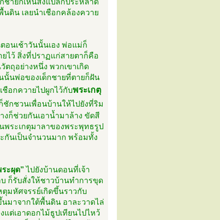
เด็กชายก็เห็นสิ่งแปลกประหลาด
พื้นดิน เลยนำเชือกคล้องควาย
ตอนเช้าวันนั้นเอง พ่อแม่ก็
ยไว้ สิ่งที่ปราฏแก่สายตาก็คือ
นวัตถุอย่างหนึ่ง พวกเขาเกิด
นั้นพ่อของเด็กชายที่ตายก็ฝัน
พระเกตุ
เชือกควายไปผูกไว้กับ
็ชักชวนเพื่อนบ้านให้ไปยังที่ริม
างก็ช่วยกันเอาน้ำมาล้าง ขัดสี
ือนพระเกตุมาลาของพระพุทธรูป
ะกันเป็นจำนวนมาก พร้อมทั้ง
ระผุด”
ไปยังบ้านดอนที่เจ้า
 ก็รับสั่งให้ชาวบ้านทำการขุด
ตุมหัศจรรย์เกิดขึ้นราวกับ
ึ้นมาจากใต้พื้นดิน อาละวาดไล่
พียงแต่เอาดอกไม้ธูปเทียนไปไหว้