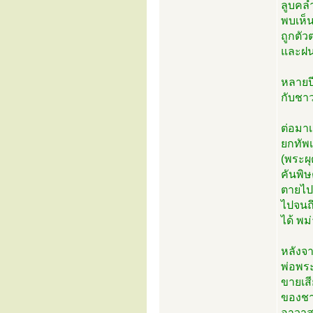
ลูบคลำ
พบเห็น
ถูกตัว
และฝน
หลายปี
กับชา
ต่อมาเ
ยกทัพ
(พระผุ
คันพิษ
ตายไป
ไปจนถ
ได้ พม
หลังจา
พ่อพร
ขายเสี
ของชาว
อาวาสร