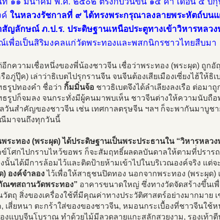
วันที่ ๑๑ มีนาคม พ.ศ. ๒๕๐๒ ตรงกับวันขึ้น ๑๔ ค่ำ เดือน ๔ ปี
งค์
ในหลวงรัชกาลที่ ๙ ได้ทรงพระกรุณาลงลายพระหัตถ์บนแ
าสัญลักษณ์ ภ.ป.ร. ประดิษฐานเหนือประตูทางเข้าวิหารหลว
ณ์เพื่อเป็นสิริมงคลแก่วัดพระทองและพสกนิกรชาวไทยสืบมา
อีกความเชื่อหนึ่งของพี่น้องชาวจีน เชื่อว่าพระทอง (พระผุด) ถูกอ
รือภู่ปุ๊ค) เล่าว่าธิเบตไปรุกรานจีน จนจีนต้องเสียเมืองเซี่ยงไฮ้ให้ธิ
ธรูปทองคำ ชื่อว่า
กิ้มมิ่นจ้อ
ชาวธิเบตจึงได้ลำเลียงลงเรือ ต่อมาถ
ธรูปก็จมลง จนกระทั่งมีผู้คนมาพบเห็น ชาวจีนต่างให้ความนับถือพร
วันสำคัญของชาวจีน เช่น เทศกาลตรุษจีน ฯลฯ ก็จะพากันมาบูชากร
ีมาจนถึงทุกวันนี้
บันพระทอง (พระผุด) ได้ประดิษฐานเป็นพระประธานใน “วิหารหลว
กข์โศกไปกราบไหว้ขอพร ก็จะสัมฤทธิ์ผลดลบันดาลให้ตามที่่ปราร
ิงนั้นได้มีการล้อมไว้และติดป้ายห้ามเข้าไปในบริเวณองค์จริง แต
ด) องค์จำลอง
ไว้เพื่อให้สาธุชนปิดทอง นอกจากพระทอง (พระผุด) แล้
ธภัณฑสถานวัดพระทอง”
อาคารขนาดใหญ่ ซึ่งทางวัดจัดสร้างขึ้นเพื
ัตถุ สิ่งของเครื่องใช้ที่มีคุณค่าทางประวัติศาสตร์อย่างมากมาย เช่
ุก, เสี่ยหนา ตะกร้าใส่ของของชาวจีน, หมอนกระเบื้องที่ชาวจีนใช้หน
บของแบบจีนโบราณ ทำด้วยไม้มีลวดลายแกะสลักสวยงาม, รองเท้าตีนต