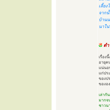
เลี้ย
จากน้
บ้านนา
นาใน”
ตำ
เรื่อง
อายุคน
แน่นอน
แก่ประ
ของประ
ขององค
เล่ากั
มากจนน
ชาวนาค