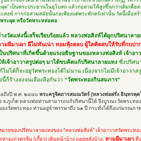
ะผุด” เป็นพระประธานในอุโบสถ แล้วก่อสวมให้สูงขึ้นกว่าเดิมเพื
สงฆ์ การก่อสวมสมัยนั้นก่อเพียงแต่พระพักตร์เท่านั้น วัดนี้เมื่อสร
ดพระผุด หรือวัดพระหล่อคอ
ร้างวัดแห่งนี้เสร็จเรียบร้อยแล้ว หลวงพ่อสิงห์ได้ผูกปริศนาลา
 หามผีมาเผา ผีไม่ทันเน่า หอมฟุ้งตลบ ผู้ใดคิดสบให้รับที่กบปากแด
ป็นปริศนาที่เกิดขึ้นด้วยแรงอธิษฐานของหลวงพ่อสิงห์ เจ้าอา
้ให้เจ้าอาวาสรูปต่อๆ มาได้ขบคิดแก้ปริศนาลายแทง
ซึ่งปริศนา
ไม่ได้ก็จะอยู่วัดพระทองได้ไม่นาน เนื่องจากไม่มีเจ้าอาวาสรู
งนี้ก็ร้างลงจนเลื่องลือกันว่า
“วัดพระทองกินสมภาร”
มื่อถึงปี พ.ศ. ๒๔๔๐
พระครูจิตถารสมณวัตร์ (หลวงพ่อฝรั่ง อินฺทรตฺ
 จ.ภูเก็ต หลวงพ่อท่านสามารถแก้ปริศนานี้ได้ จึงบูรณะวัดพระทอง
 ของวัดพระทอง ท่านอยู่จำพรรษาถึง ๖๑ ปี กระทั่งได้ถึงแก่มรณภาพ
มายของปริศนาลายแทงของ “หลวงพ่อสิงห์” เจ้าอาวาสวัดพระทองร
หามผีมาเผา
รหามเก่วพรจีน (เกี้ยว) เดินหน้าบ้าง ถอยหลังบ้าง,
คื