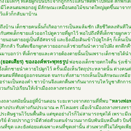
ิ่งไม้เล็กๆ ที่เคยผูกเป็นประจำก็ถูกกระแสน้ำพัดพาไปหมด สักพัก
ึ่งมีโคลนตมพอกอยู่ มีลักษณะเหมือนตอไม้ขนาดใหญ่ผุดขึ้นมาจาก
ว้แล้วก็กลับมาบ้าน
ถึงบ้าน เด็กชายคนนั้นก็เกิดอาการเป็นลมล้มชัก เสียชีวิตลงทันทีใน
กับศพเด็กชายแล้วออกไปดูควายที่ผูกไว้ พอไปถึงที่ที่เด็กชายผูกควา
ายนอนตายอยู่เป็นที่อัศจรรย์ และยิ่งเมื่อเดินเข้าไปดูใกล้ๆ ก็เห็นเป็
้สึกกลัว รีบตัดเชือกผูกควายออกแล้วช่วยกันนำควายไปฝัง ตกดึกคืน
นมาบอกว่า ที่เด็กชายและควายต้องตายนั้นเป็นเพราะเด็กชายได้นำ
(ยอดเศียร) ขององค์พระพุทธรูป
พ่อของเด็กชายตกใจตื่น รุ่งเช้าก
่งเด็กชายนำควายไปผูกไว้ ครั้นเมื่อเห็นวัตถุประหลาดนั้น ต่างคนต่
ลนตมที่ติดอยู่ออกจนหมด จนกระทั่งสามารถเห็นเป็นลักษณะเหม
งอร่ามเป็นทองคำ ชาวบ้านจึงแตกตื่นพากันมากราบไหว้บูชาสักการ
ชวนกันไปเรียนให้เจ้าเมืองถลางทรงทราบ
ืองถลางสมัยนั้นอยู่ที่บ้านดอน ระยะทางจากสถานที่ที่พบ
“หลวงพ่อพ
ลางประทับห่างกันประมาณ ๓ กิโลเมตร เมื่อเจ้าเมืองถลางทรงทราบ
ประดิษฐานไว้บนพื้นดิน แต่ขุดอย่างไรก็ไม่สามารถขุดได้ เพราะมีเห
ริย์ ด้วยปรากฏว่ามีตัวต่อตัวแตนจำนวนมากนับพันนับหมื่นตัว บินข
้คนที่ขุด และยังต่อยแต่เฉพาะคนที่ขุดเท่านั้น ส่วนพวกที่ไม่ได้ขุดเ