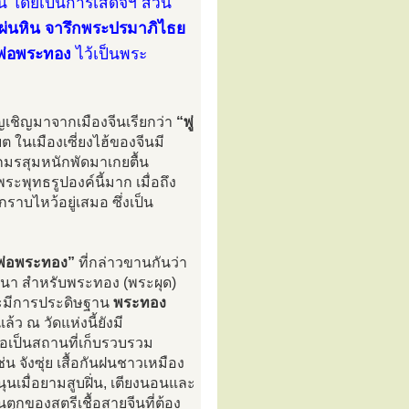
กุน โดยเป็นการเสด็จฯ ส่วน
ผ่นหิน จารึกพระปรมาภิไธย
งพ่อพระทอง
ไว้เป็นพระ
ัญเชิญมาจากเมืองจีนเรียกว่า
“พู่
เบต ในเมืองเซี่ยงไฮ้ของจีนมี
ูกมรสุมหนักพัดมาเกยตื้น
ะพุทธรูปองค์นี้มาก เมื่อถึง
าบไหว้อยู่เสมอ ซึ่งเป็น
งพ่อพระทอง”
ที่กล่าวขานกันว่า
ถนา สำหรับพระทอง (พระผุด)
่จะมีการประดิษฐาน
พระทอง
ว ณ วัดแห่งนี้ยังมี
่อเป็นสถานที่เก็บรวบรวม
น จังซุ่ย เสื้อกันฝนชาวเหมือง
ุนเมื่อยามสูบฝิ่น, เตียงนอนและ
ุกของสตรีเชื้อสายจีนที่ต้อง