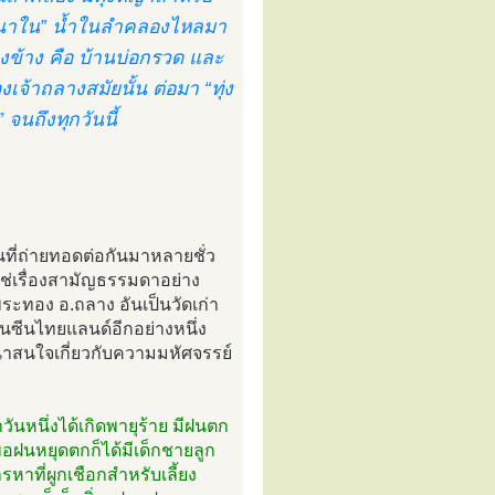
ุ่งนาใน” น้ำในลำคลองไหลมา
ข้าง คือ บ้านบ่อกรวด และ
งเจ้าถลางสมัยนั้น ต่อมา “ทุ่ง
จนถึงทุกวันนี้
ินที่ถ่ายทอดต่อกันมาหลายชั่ว
ม่ใช่เรื่องสามัญธรรมดาอย่าง
ระทอง อ.ถลาง อันเป็นวัดเก่า
อันซีนไทยแลนด์อีกอย่างหนึ่ง
่าสนใจเกี่ยวกับความมหัศจรรย์
วันหนึ่งได้เกิดพายุร้าย มีฝนตก
อฝนหยุดตกก็ได้มีเด็กชายลูก
หาที่ผูกเชือกสำหรับเลี้ยง