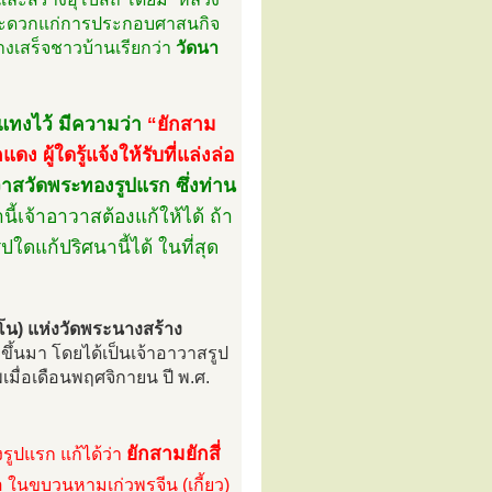
่อสะดวกแก่การประกอบศาสนกิจ
้างเสร็จชาวบ้านเรียกว่า
วัดนา
ยแทงไว้ มีความว่า
“ยักสาม
ง ผู้ใดรู้แจ้งให้รับที่แล่งล่อ
วาสวัดพระทองรูปแรก ซึ่งท่าน
นี้เจ้าอาวาสต้องแก้ให้ได้ ถ้า
ปใดแก้ปริศนานี้ได้ ในที่สุด
ตโน) แห่งวัดพระนางสร้าง
ขึ้นมา โดยได้เป็นเจ้าอาวาสรูป
เมื่อเดือนพฤศจิกายน ปี พ.ศ.
ยักสามยักสี่
ูปแรก แก้ได้ว่า
อ ในขบวนหามเก่วพรจีน (เกี้ยว)