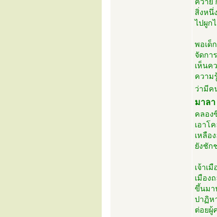
ควาย ก
สิ่งหน
ไปผูกไ
พอเด็ก
จัดการ
เห็นคว
ความรู
ว่ามีค
มาลา 
คลองซึ
เอาโค
เหลือ
ยังชัก
เจ้าเม
เมืองถ
ขึ้นมา
ปาฏิหา
ต่อยผู