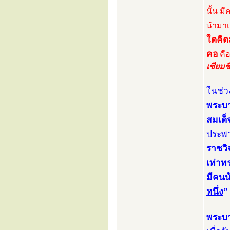
นั้น ม
นำมาเ
ใดคิด
คอ
คือ
เซียมซ
ในช่ว
พระบา
สมเด็
ประพา
ราชวิ
เท่าท
มีคนน
หนึ่ง
”
พระบา