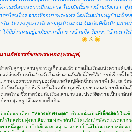
งโค-กระบือของชาวเมืองถลาง ในสมัยนั้นชาวบ้านเรียกว่า “ท
ำตกโตนไทร จากเทือกเขาพระแทว โดยไหลผ่านหมู่บ้านทั้งสอง
ใน ไหลลงสู่ทะเลพัง ผ่านทุ่งบ้านดอน อันเป็นที่ตั้งเมืองเก่าขอ
 ได้มีบ้านคนอยู่อาศัยมากขึ้น ชาวบ้านจึงเรียกว่า “บ้านนาใน” 
นานอัศจรรย์ของพระทอง (พระผุด)
นี้สำหรับลูกๆ หลานๆ ชาวภูเก็ตเองแล้ว อาจเป็นเรื่องแห่งความคุ้นช
 แต่สำหรับคนในจังหวัดอื่น ตำนานอันศักดิ์สิทธิ์อัศจรรย์เรื่องนี้ไ
 ภาพของพระพุทธรูปองค์ขนาดใหญ่ที่ผุดขึ้นมาจากพื้นดิน ณ วัดพ
จำจังหวัดภูเก็ต ที่สร้างขึ้นในสมัยกรุงศรีอยุธยาตอนปลาย ถือเป็น
เทศไทย ซึ่งมาพร้อมกับเรื่องเล่าขานเเละประวัติความเป็นมาอันน
์พระพุทธรูปที่โผล่จากพื้นดิน
นว่าเมื่อแรกที่พบ
“หลวงพ่อพระผุด”
บริเวณนั้นเป็น
ที่เลี้ยงสัตว์
ในเช้า
้ำไหลท่วมทุ่งนาเสียหาย พัดพาต้นไม้โค่นล้มหักพังระเนระนาด พ
นหนึ่งจูงควายไปเลี้ยงกลางทุ่งนาแต่หากิ่งไม้ไม่เจอ เพราะต้องการ