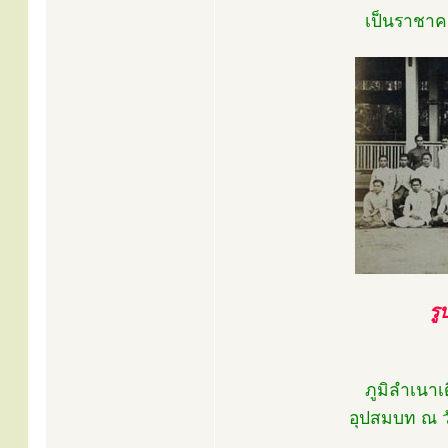
เป็นราชาค
รู
ภูมิลำเนาเด
อุปสมบท ณ ว