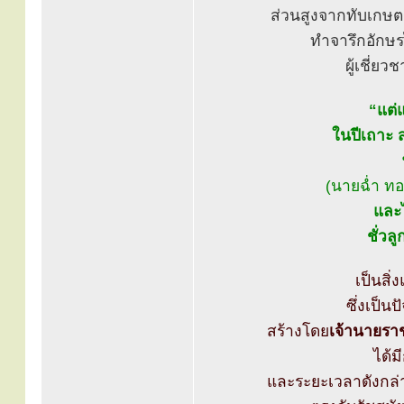
ส่วนสูงจากทับเกษต
ทำจารึกอักษ
ผู้เชี่
“แต่แ
ในปีเถาะ ส
(นายฉ่ำ ทอ
และไ
ชั่วล
เป็นสิ่
ซึ่งเป็
สร้างโดย
เจ้านายรา
ได้ม
และระยะเวลาดังกล่า