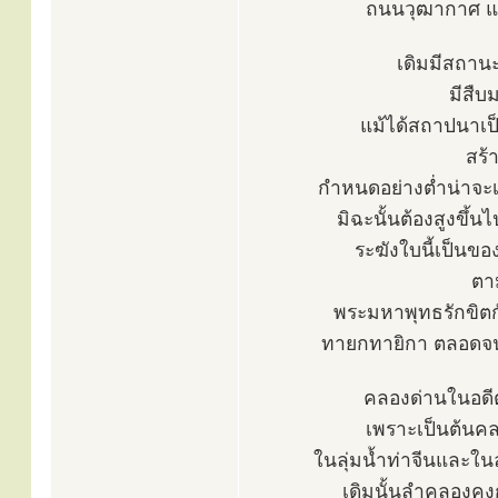
ถนนวุฒากาศ แ
เดิมมีสถาน
มีสืบ
แม้ได้สถาปนาเ
สร้
กำหนดอย่างต่ำน่าจะ
มิฉะนั้นต้องสูงขึ้น
ระฆังใบนี้เป็นข
ตา
พระมหาพุทธรักขิตกั
ทายกทายิกา ตลอดจนม
คลองด่านในอดีต 
เพราะเป็นต้นค
ในลุ่มน้ำท่าจีนและในล
เดิมนั้นลำคลองคง