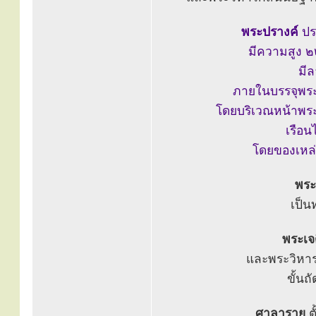
พระปรางค์
ปร
มีความสูง ๒
มีล
ภายในบรรจุพระ
โดยบริเวณหน้าพระปร
เรือน
โดยของเหล่
พระเ
เป็น
พระเจดี
และพระวิหาร
ขั้นถ
ศาลาราย
ต