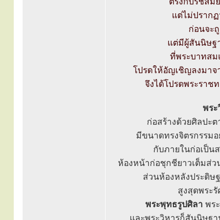
ตรงกับรัชสม
แต่ไม่ปรากฏ
ก่อนจะถ
แต่มีผู้สันนิ
ที่พระบาทสม
โปรดให้อัญเชิญลงมาจา
จึงได้โปรดพระราชทาน
พระ
ก่อสร้างด้วยศิลปะต
มีขนาดทรงจิตรกรรมอย่า
กับภายในก่อเป็นสา
ห้องหน้าก่อชุกชียาวเต็มส่
ส่วนห้องหลังประดิ
สูงสุดพระร
พระพุทธรูปศิลา
พระป
และพระวิหารก็สันนิษฐาน