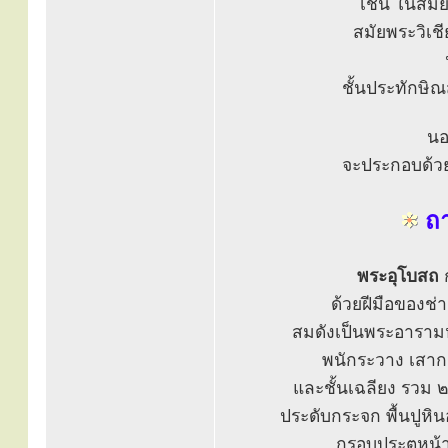
เช่น ในสมัย
สมัยพระวิเชี
ชั้นประทักษิ
นอ
จะประกอบด้ว
ถา
พระอุโบสถ
ก
ด้วยฝีมือของช
สมดังเป็นพระอารามห
พนักระวาง เสากรุ
และชั้นเฉลียง รวม ๒ 
ประดับกระจก พื้นปูหิน
กรอบประตูหน้