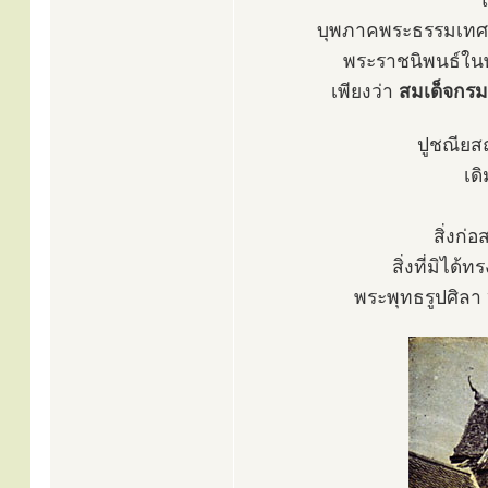
บุพภาคพระธรรมเทศนา
พระราชนิพนธ์ในพร
เพียงว่า
สมเด็จกรม
ปูชณียสถ
เด
สิ่งก่
สิ่งที่มิไ
พระพุทธรูปศิลา 