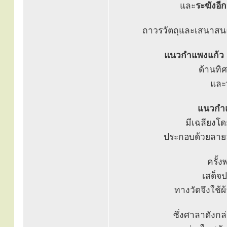
และ
ระฆังอีก
ถาวรวัตถุและเสนาสนะต
แนวกำแพงแก้ว
ด้านท
และ
แนวกำแ
มีเฉลียงโ
ประกอบด้วยลาย
ครั้
เสด็จ
ทางวัดจึงใช้ผ
ซึ่งศาลาดังกล