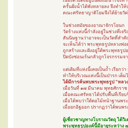
เนื่องด้วยตั้งอยู่บนฝั่งแม่น้ำโ
ครั้นฝั่งน้ำได้พังทลายลง จึงทำใ
คณะศรัทธาญาติโยมจึงได้ย้ายวัดไป
ในช่วงสมัยของอาณาจักรโยนก
วัดร้างแห่งนี้กำลังอยู่ในช่วงที่เจริ
สันนิษฐานว่าอาจจะเป็นวัดที่สำคั
จะเห็นได้ว่า พระพุทธรูปหลวงพ่อผ
ถูกสร้างและฝังอยู่ใต้พระพุทธรู
ปิดบังซ่อนเร้นกลัวถูกโจรกรรม
แต่เดิมที่แห่งนี้เคยเป็นถ้ำ เรียกว่า
ทำให้บริเวณแห่งนี้เป็นป่ารก เ
ได้มีการค้นพบพระพุทธรูป “หลว
เมื่อวันที่ ๑๗ มีนาคม พุทธศักร
เมื่อคณะศรัทธาได้ปรับพื้นที่เรียบ
เมื่อได้พบว่าใต้ตอไม้หน้าฐานพร
เมื่อยกอิฐออก ปรากฏว่าได้พบพ
ผู้เชี่ยวชาญทางโบราณวัตถุ ได้วิเ
พระพุทธรูปองค์นี้มีอายุระหว่าง 