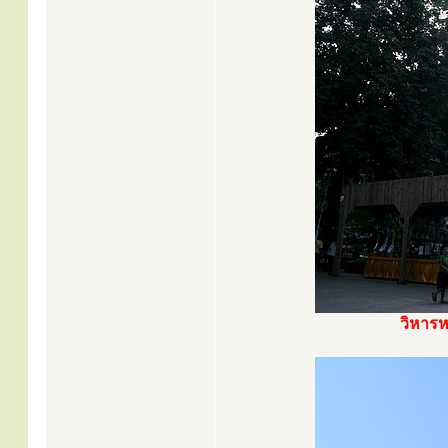
วิหารห