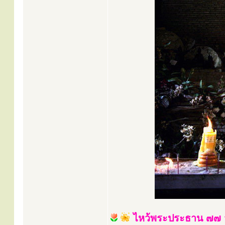
ไหว้พระประธาน ๗๗ จ