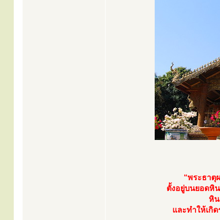
“พระธาตุผา
ตั้งอยู่บนยอดหิ
หิน
และทำให้เกิดร