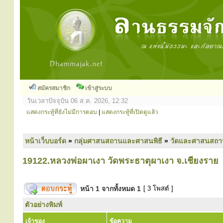
สมัครสมาชิก
เข้าสู่ระบบ
วันเวลาปัจจุบัน 06 ส.ค. 2026, 12:32
แสดงกระทู้ที่ยังไม่มีการตอบ
|
แสดงกระทู้ที่เปิดดูแล้ว
หน้าเว็บบอร์ด
»
กลุ่มศาสนสถานและศาสนพิธี
»
วัดและศาสนสถา
19122.หลวงพ่อผาเงา วัดพระธาตุผาเงา จ.เชียงราย
หน้า
1
จากทั้งหมด
1
[ 3 โพสต์ ]
ตัวอย่างพิมพ์
เจ้าของ
ข้อความ