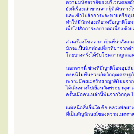
ความมหัศจรรย์ของบริเวณดอยอันเ
ยังมีเรื่องเล่าขานจากผู้ที่เดินทางไ
และเข้าไปสักการะจะหายหรือทุเล
ทำให้มีนักท่องเที่ยวหรือญาติโย
เพื่อไปสักการะอย่างต่อเนื่อง ด้
ส่วนเรื่องโชคลาภ เป็นที่น่าสังเก
มักจะเป็นนักท่องเที่ยวที่มาจากต่า
โดยบางครั้งได้รับโชคลาภถูกลอตเต
นอกจากนี้ ช่วงที่มีญาติโยมอุปถัม
คงหนีไม่พ้นช่วงเกิดวิกฤตเศรษฐ
เพราะมีคณะศรัทธาญาติโยมจากก
ได้เดินทางไปเยือนวัดพระธาตุผ
ครั้นเมื่อคนเหล่านี้พ้นจากวิกฤ
แต่เหนือสิ่งอื่นใด คือ หลวงพ่อผ
ที่เป็นสัญลักษณ์ของความเมตตาต