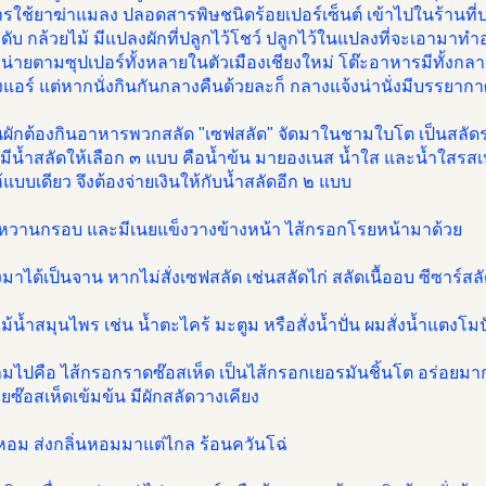
ารใช้ยาฆ่าแมลง ปลอดสารพิษชนิดร้อยเปอร์เซ็นต์ เข้าไปในร้านที่ปร
ดับ กล้วยไม้ มีแปลงผักที่ปลูกไว้โชว์ ปลูกไว้ในแปลงที่จะเอามา
่ายตามซุปเปอร์ทั้งหลายในตัวเมืองเชียงใหม่ โต๊ะอาหารมีทั้งกลาง
งแอร์ แต่หากนั่งกินกันกลางคืนด้วยละก็ กลางแจ้งน่านั่งมีบรรยากาศด
นผักต้องกินอาหารพวกสลัด "เซฟสลัด" จัดมาในชามใบโต เป็นสลัด
มีน้ำสลัดให้เลือก ๓ แบบ คือน้ำข้น มายองเนส น้ำใส และน้ำใสรสเป
้แบบเดียว จึงต้องจ่ายเงินให้กับน้ำสลัดอีก ๒ แบบ
 หวานกรอบ และมีเนยแข็งวางข้างหน้า ไส้กรอกโรยหน้ามาด้วย
่งมาได้เป็นจาน หากไม่สั่งเซฟสลัด เช่นสลัดไก่ สลัดเนื้ออบ ซีซาร์สลั
ม้น้ำสมุนไพร เช่น น้ำตะไคร้ มะตูม หรือสั่งน้ำปั่น ผมสั่งน้ำแตงโ
ามไปคือ ไส้กรอกราดซ๊อสเห็ด เป็นไส้กรอกเยอรมันชิ้นโต อร่อยม
ยซ๊อสเห็ดเข้มข้น มีผักสลัดวางเคียง
หอม ส่งกลิ่นหอมมาแต่ไกล ร้อนควันโฉ่