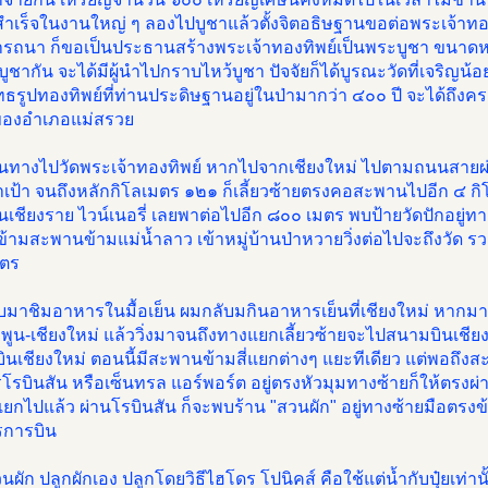
ำเร็จในงานใหญ่ ๆ ลองไปบูชาแล้วตั้งจิตอธิษฐานขอต่อพระเจ้าทอง
รถนา ก็ขอเป็นประธานสร้างพระเจ้าทองทิพย์เป็นพระบูชา ขนาดหน้
าบูชากัน จะได้มีผู้นำไปกราบไหว้บูชา ปัจจัยก็ได้บูรณะวัดที่เจริญน
ธรูปทองทิพย์ที่ท่านประดิษฐานอยู่ในป่ามากว่า ๔๐๐ ปี จะได้ถึงค
ของอำเภอแม่สรวย
ินทางไปวัดพระเจ้าทองทิพย์ หากไปจากเชียงใหม่ ไปตามถนนสายผ
่าเป้า จนถึงหลักกิโลเมตร ๑๒๑ ก็เลี้ยวซ้ายตรงคอสะพานไปอีก ๔ ก
เชียงราย ไวน์เนอรี่ เลยพาต่อไปอีก ๘๐๐ เมตร พบป้ายวัดปักอยู่ทางซ
้ามสะพานข้ามแม่น้ำลาว เข้าหมู่บ้านป่าหวายวิ่งต่อไปจะถึงวัด 
มตร
ลับมาชิมอาหารในมื้อเย็น ผมกลับมกินอาหารเย็นที่เชียงใหม่ หากม
ูน-เชียงใหม่ แล้ววิ่งมาจนถึงทางแยกเลี้ยวซ้ายจะไปสนามบินเชียง
นเชียงใหม่ ตอนนี้มีสะพานข้ามสี่แยกต่างๆ แยะทีเดียว แต่พอถึงสะ
รบินสัน หรือเซ็นทรล แอร์พอร์ต อยู่ตรงหัวมุมทางซ้ายก็ให้ตรงผ่
่แยกไปแล้ว ผ่านโรบินสัน ก็จะพบร้าน "สวนผัก" อยู่ทางซ้ายมือตรงข
การบิน
นผัก ปลูกผักเอง ปลูกโดยวิธีไฮโดร โปนิคส์ คือใช้แต่น้ำกับปุ๋ยเท่า