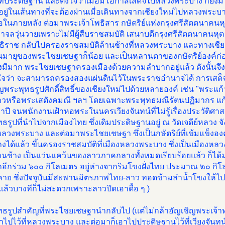
นที่ประดิษฐาน และตั้งใจว่าเมื่อมีโอกาสเสด็จไปหลวงพระบาง ก็ยั
ยู่ในเส้นทางที่จะต้องผ่านเมื่อเดินทางจากเชียงใหม่ไปหลวงพระบ
อในภายหลัง ต่อมาพระเจ้าโพธิสาร กษัตริย์แห่งกรุงศรีสัตตนาคนห
จลวุ่นวายเพราะไม่มีผู้สืบราชสมบัติ เสนาบดีกรุงศรีสัตตนาคนหุ
ธิราช กลับไปครองราชสมบัติล้านช้างที่หลวงพระบาง และทางเชียง
มายุของพระไชยเชษฐาก็น้อย และเป็นหลานตาของกษัตริย์องค์ก่
งมีมาก พระไชยเชษฐาครองเมืองด้วยความลำบากอยู่แล้ว ดังนั้นจึง
ใจว่า จะสามารถครองสองแผ่นดินไว้ในพระราชอำนาจได้ การเสด็จกลั
ญพระพุทธรูปศักดิ์สิทธิ์ของเชียงใหม่ไปด้วยหลายองค์ เช่น "พระแก
าวหรือพระเสตังคมณี ฯลฯ โดยเฉพาะพระพุทธมณีรัตนปฏิมากร แก้ว
่าปี จนพนักงานเฝ้าหอพระในนครเวียงจันทน์ที่ไม่รู้เรื่องประวัติศาส
ธรูปที่นำไปจากเมืองไทย ซึ่งเดิมประดิษฐานอยู่ ณ วัดเจดีย์หลวง 
วงพระบาง และต่อมาพระไชยเชษฐา ซึ่งเป็นกษัตริย์ที่เข้มแข็งองค
างได้แล้ว ขึ้นครองราชสมบัติที่เมืองหลวงพระบาง ซึ่งเป็นเมือง
านช้าง เป็นแว่นแคว้นของลาวภาคกลางทั้งหมดเรียบร้อยแล้ว ก็ได้มา
ีกร่วม ๖๐๐ กิโลเมตร อยู่ห่างจากริมโขงฝั่งไทย ประมาณ ๒๐ กิโ
าย ซึ่งปัจจุบันมีสะพานมิตรภาพไทย-ลาว ทอดข้ามลำน้ำโขงให้ไปม
 แล้วบางทีก็ไม่สะดวกเพราะลาวปิดเอาดื้อ ๆ )
ธรูปสำคัญที่พระไชยเชษฐานำกลับไป (แต่ไม่กล้าอัญเชิญพระเจ้าทอง
าไปไว้ที่หลวงพระบาง และต่อมาก็เอาไปประดิษฐานไว้ที่เวียงจันทน์ เ