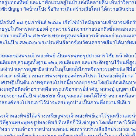
ธรูปทองทิพย์ และมาพักแรมอยู่ในป่าแห่งนี้หลายคืน เห็นว่าวิหา
ิวชิรปัญญา วัดบ้านโป่ง รื้อวิหารเดิมสร้างเสียใหม่ ได้ถวายเงินช่วย
มื่อวันที่ ๑๘ กุมภาพันธ์ ๒๔๘๑ เกิดไฟป่าไหม้ลุกลามเข้ามาจนชิด
ทธรูปในวิหารหลายองค์ ถูกความร้อนจากภายนอกถึงขั้นหลอมละลา
 ต่อมาจนถึงปี พ.ศ.๒๔๙๖ พระครูสุนทรสีลสารเจ้าคณะอำเภอแม่สรวย
และในปี พ.ศ.๒๕๐๖ พระประพันธ์จากจังหวัดนครราชสีมาได้มาพัฒนา
ักษณะของพระเจ้าทองทิพย์ เป็นพระพุทธรูปปางมารวิชัย หน้าตักกว
นติเมตร ส่วนสูงทั้งฐาน ๑๒๐ เซนติเมตร และประดิษฐานไว้บนที่ส
็นสง่าน่าเคารพบูชายิ่ง ส่วนในอุโบสถก็มีภาพจิตรกรรมฝาผนัง ฝีมือ
้สวยงามทีเดียว เช่นภาพพระพุทธองค์ทรงโปรด โปรดองค์คุลีมาล
เศรษฐี เป็นต้น ภาพชุดทรงโปรดนี้หากอยากชม โดยไม่ต้องเดินทางไ
งเกตุที่อดีตเจ้าอาวาสคือ พระเกจิอาจารย์สำคัญ หลวงปู่ บุญตา เม
ป็นประธานเมื่อปี พ.ศ.๒๕๔๑ นั้นบูรณะแล้วผมได้ให้ช่างชาวเหนื
ทธองค์ทรงโปรดเอาไว้น่าจะครบทุกปาง เป็นภาพที่งดงามทีเดียว
พระเจ้าทองทิพย์ได้สร้างเหรียญพระเจ้าทองทิพย์เอาไว้รุ่นหนึ่ง
ว้ที่ฐานพระพุทธรูปทองทิพย์ ที่เหลือก็ให้เช่าบูชา โดยตั้งราคาไว้
ัทธา ท่านเจ้าอาวาสนำมาแจกผม ผมทราบว่าเหลืออีกประมาณ ๖๐๐ เ
จ่ายกัน เหรียญจำนวน ๖๐๐ เหรียญเศษนี้คงหมดไปในเวลาไม่ช้านี