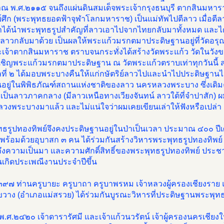
ณ พ.ศ.๒๑๑๕ จนถึงแผ่นดินสมเด็จพระเจ้ากรุงธนบุรี ตากสินมหารา
ย์ศึก (พระพุทธยอดฟ้าจุฬาโลกมหาราช) เป็นแม่ทัพไปตีลาว เมื่อตี
าได้นำพระพุทธรูปสำคัญที่ลาวเอาไปจากไทยกลับมาทั้งหมด และ
องลาวกลับมาด้วย เป็นผลให้พระแก้วมรกตมาประดิษฐานอยู่ที่วัดอ
เจ้าตากสินมหาราช ตราบจนกระทั่งได้สร้างวัดพระแก้ว วัดในวังขอ
ญเชิญพระแก้วมรกตมาประดิษฐาน ณ วัดพระแก้วตราบเท่าทุกวันนี้ ส
ลที่ ๒ ได้มอบพระบางคืนให้แก่กษัตริย์ลาวไปและนำไปประดิษฐานไว
ันอยู่ในพิพิธภัณฑ์สถานแห่งชาติของลาว นครหลวงพระบาง ซึ่งเดิมคื
งเป็นลาวภาคกลาง (มีลาวเหนือทางเวียงจันทน์ ลาวใต้ที่จำปาสัก)
วงพระบางมาแล้ว และไม่แน่ใจว่าผมเคยเขียนเล่าให้ฟังหรือเปล่า
ทธรูปทองทิพย์จึงคงประดิษฐานอยู่ในป่าเป็นเวลา ประมาณ ๔๐๐ ป
พร้อมด้วยอุบาสก ๓ คน ได้ร่วมกันสร้างวิหารพระพุทธรูปทองทิพ
ึงความเป็นมา และความศักดิ์สิทธิ์ของพระพุทธรูปทองทิพย์ ประ
นเกิดประเพณีงานประจำปีขึ้น
๓๙๗ ท่านครูบายะ ครูบาถา ครูบาพรหม เจ้าหลวงผู้ครองเชียงราย แ
วาง (อำเภอแม่สรวย) ได้ร่วมกันบูรณะวิหารที่ประดิษฐานพระพุทธ
พ.ศ.๒๔๒๐ เจ้าดารารัศมี และเจ้าแก้วนวรัตน์ เจ้าผู้ครองนครเชีย