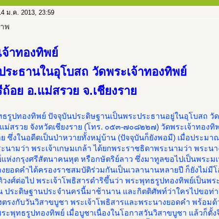
4 ม.ค. 2013, 23:59
จ้าทองทิพย์
ประธานในอุโบสถ วัดพระเจ้าทองทิพย์
ีถ้อย อ.แม่สรวย จ.เชียงราย
ธรูปทองทิพย์ ปัจจุบันประดิษฐานเป็นพระประธานอยู่ในอุโบสถ วัด
ม่สรวย จังหวัดเชียงราย (โทร. ๐๕๓-๗๐๘๒๒๗) วัดพระเจ้าทองทิพย์เ
ย ซึ่งในอดีตเป็นป่าหวายทั้งหมู่บ้าน (ปัจจุบันก็ยังพอมี) เมื่อประ
ะนามว่า พระเจ้าเกษมเกล้า ได้ยกพระราชธิดาพระนามว่า พระนาง
ย์แห่งกรุงศรีสัตนาคนหุต หรือกษัตริย์ลาว ซึ่งมาทูลขอไปเป็นพระม
ยอดคำได้ครองราชสมบัติร่วมกันเป็นเวลานานหลายปี ก็ยังไม่มีโอร
ติวงศ์ต่อไป พระเจ้าโพธิสารดำริขึ้นว่า พระพุทธรูปทองทิพย์เป็นพระพุ
 ประดิษฐานประจำนครนี้มาช้านาน และกิตติศัพท์ว่าใครไปขอท่
่งตรงกับวันวิสาขบูชา พระเจ้าโพธิสารและพระนางยอดคำ พร้อมด้ว
ระพุทธรูปทองทิพย์ เมื่อบูชาเนื่องในโอกาสวันวิสาขบูชา แล้วก็