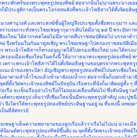
้าพระพักตร์ของพระพุทธรูปทองทิพย์ ต่อจากนั้นไม่นานพระนางยอดค
็มีประสูติกาลเป็นพระโอรสสมดังที่พระเจ้าโพธิสารได้ตั้งจิตอธิษ
มวงศานุวงศ์ และพระสงฆ์ชั้นผู้ใหญ่จึงประชุมตั้งชื่อพระกุมาร 
ตราบจนกระทั่งพระไชยเชษฐากุมารเติบโตมีอายุ ๑๕ ปี พระอัยกาหรือ
ชียงใหม่ ได้สวรรคตโดยไม่มีทายาทสืบราชสมบัติต่อไป บรรดาท
หม่ จึงพร้อมในกันมาทูลเชิญ พระไชยเชษฐาไปครองราชสมบัติเมือง
าร พระเจ้าโพธิสารก็ทรงอนุญาตให้ไปครองเชียงใหม่ และได้ทร
ปครองเมืองเชียงใหม่ในครั้งนี้ ให้อาราธนาพระพุทธรูปทองทิพย์ พร
 เพราะพระเจ้าโพธิสารได้ไปตั้งจิตอธิษฐานขอบุตรจากพระพุทธรูปอ
แนะนำของพระบิดา อัญเชิญพระพุทธรูปทองทิพย์ไปนครเชียงใหม่
นั่งมาตามลำน้ำโขงแล้วเข้ามายังแม่น้ำกก ต่อจากนั้นก็แยกเข้ามายั
ุดที่ตั้งวัดพระเจ้าทองทิพย์ในปัจจุบัน เรือพระที่นั่งก็มาติดอยู่ทั้ง ๆ
ถ่อเรือ จะเข็นเรืออย่างไรเรือก็ไม่ยอมเคลื่อนที่ต่อไป ซึ่งสันนิษฐา
งค์พระพุทธรูป เห็นว่าที่เชียงใหม่นั้นมีพระพุทธรูปสำคัญ และปูชนียสถ
ว จึงใคร่ให้พระพุทธรูปทองทิพย์ประดิษฐานอยู่ ณ ที่แห่งนี้ เทพยดา
เป็นที่อัศจรรย์
ยเชษฐาเห็นความพยายามของลูกเรือแล้วว่าเรือไม่ไปแน่ น่าจะมีส
้นิมนต์พระพุทธรูปทองทิพย์ขึ้นฝั่ง ณ จุดที่ตั้งวัดพระเจ้าทองทิพย