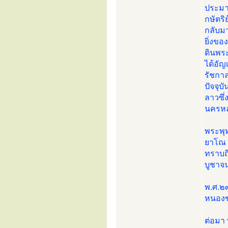
ประมา
กษัตริ
กลับม
ยิ่งข
ดินพระ
ได้อั
รัชกา
ปัจจุบ
ลาวซึ่
นครหล
พระพุ
ยาโณ 
ทราบถ
บูชาจ
พ.ศ.๒
หนองข
ต่อมา 