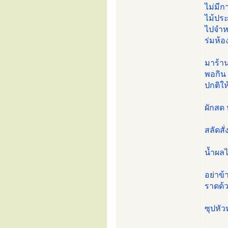
ไม่มีก
ไม้ประ
ไปจำหน
ร่มห้อ
มาร้า
พอกิน 
ปกติให
ผักสด
สลัดสั
น้ำผลไ
อย่าข้
ราดด้ว
ซุปหัว