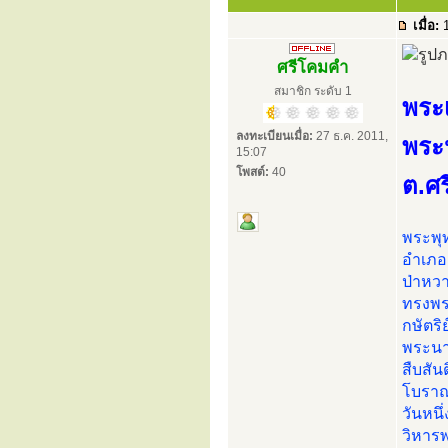
เมื่อ:
1
ศรีโคมคำ
สมาชิก ระดับ 1
พระเ
ลงทะเบียนเมื่อ:
27 ธ.ค. 2011,
พระ
15:07
โพสต์:
40
ต.ศร
พระพุท
อำเภอแ
ป่าหวา
ทรงพร
กษัตริ
พระนาง
สืบสัน
โบราณ
วันหนึ
วิหารพ