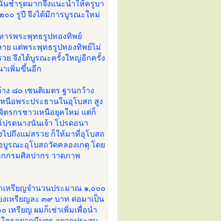
รนั้นชำรุดมากจึงแนะนำให้ครูบา
 ๒๐๐ รูปี จึงได้มีการบูรณะใหม่
วิหารพระพุทธรูปทองทิพย์
ย แต่พระพุทธรูปทองทิพย์ไม่
 จึงได้บูรณะครั้งใหญ่อีกครั้ง
เพิ่มขึ้นอีก
้าง ๘๐ เซนติเมตร ฐานกว้าง
ูงเหนือพระประธานในอุโบสถ สูง
จิตรกรชาวเหนือยุคใหม่ แต่ก็
 โปรดนางนันเจ้า โปรดอนา
ปถึงแม่สรวย ก็ให้มาที่อุโบสถ
ื่อบูรณะอุโบสถวัดคลองเกตุ โดย
อจากกรมศิลปากร วาดภาพ
 และนำเหรียญจำนวนประมาณ ๑,๐๐๐
เพียงเหรียญละ ๓๙ บาท ต่อมาเป็น
หรียญ ผมก็เช่าเพิ่มเพื่อนำ
้ ใครอยากมีบุตร อยากประสบ