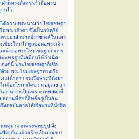
ำก็ทรงตั้งครรภ์ เมื่อครบ
ฐานไว้
และได้ถวายพระนามว่า ไชยเชษฐา
พระเจ้าตา ซึ่งเป็นกษัตริย์
้าวพระยาอำมาตย์ราชวงศ์ในนคร
เชียงใหม่ได้ทูลขอต่อพระเจ้า
งแนะนำต่อพระไชยเชษฐาว่าการ
ะพุทธรูปที่เสมือนให้กำเนิด
งค์นี้ พระไชยเชษฐาก็เชื่อ
ด้วย พระไชยเชษฐาทรงเรือ
งแม่น้ำลาว จนเรือพระที่นั่งมา
 ที่ไม่มีอะไรมากีดขวางอยู่เลย ลูก
นกันว่าน่าจะเป็นเพราะเทพยดาที่
านที่ศักดิ์สิทธิ์อยู่เป็นอัน
จึงดลบันดาลให้เรือพระที่นั่งติด
าเหตุมาจากพระพุทธรูป จึง
์ในปัจจุบัน แล้วสร้างเป็นมณฑป