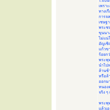
ไว้เป็
เพราะอ
ทางเรื
การจลา
เชษฐา
พระชน
ขุนนา
ไม่แน่
อัญเชิ
แก้วข
ร้อยกว
พระพุท
นำไปหล
ล้านช้
หรือล้
ออกมาอ
หนองค
จริง ๆ
พระพุท
แล้วเอ