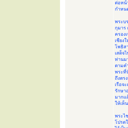
ต่อหน
กำหนดก
พระบร
กุมาร 
ครองเ
เชียงใ
โพธิส
เสด็จไ
ท่านมา
ตามคำ
พระที่
ถึงตรงจ
เรือจะ
รักษาอ
มากแล้
ให้เห็น
พระไช
โปรดให