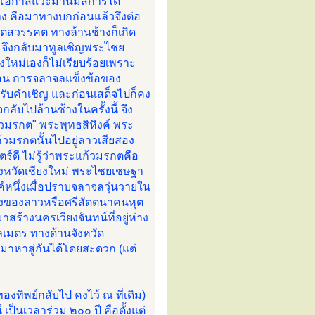
งมีโอกาสแวะมานมัสการได้
าง คือมาทางบกก่อนแล้วจึงต่อ
ุตสวรรคต ทางล้านช้างก็เกิด
ต จึงกลับมาทูลเชิญพระไชย
ใหม่เองก็ไม่เรียบร้อยเพราะ
อน การจลาจลแข็งข้อของ
รับคำเชิญ และก่อนเสด็จไปก็คง
บไปล้านช้างในครั้งนี้ จึง
้วมรกต" พระพุทธสิหิงค์ พระ
มรกตนั้นไปอยู่ลาวเสียสอง
ตร์ดี ไม่รู้ว่าพระแก้วมรกตคือ
จังหวัดเชียงใหม่ พระไชยเชษฐา
์หนึ่งเมื่อปราบจลาจลวุ่นวายใน
หลวงของลาวหรือศรีสัตตนาคนหุต
สร้างนครเวียงจันทน์ที่อยู่ห่าง
ลเมตร ทางด้านจังหวัด
าหาสู่กันได้โดยสะดวก (แต่
ทิพย์กลับไป คงไว้ ณ ที่เดิม)
ป็นเวลาร่วม ๒๐๐ ปี คือตั้งแต่