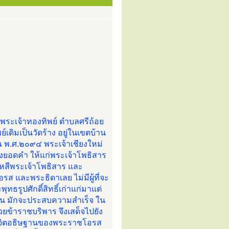
พระเจ้าทองทิพย์ ตำบลศรีถ้อย
ดิมเป็นวัดร้าง อยู่ในเขตบ้าน
มาณ พ.ศ.๒๐๙๔ พระเจ้าเชียงใหม่
ยอดคำ ให้แก่พระเจ้าโพธิสาร
เหสีพระเจ้าโพธิสาร และ
ส และพระธิดาเลย ไม่มีผู้ที่จะ
ทธรูปศักดิ์สิทธิ์เก่าแก่มาแต่
าน มักจะประสบความสำเร็จ ใน
ยข้าราชบริพาร จึงเสด็จไปยัง
ตั้งจิตอธิษฐานของพระราชโอรส