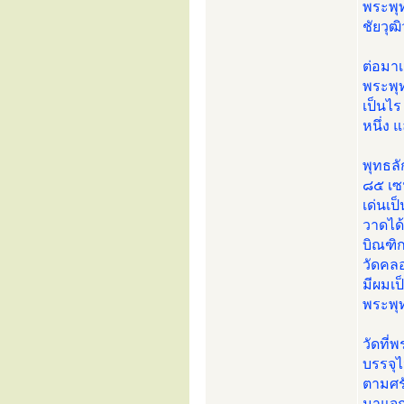
พระพุท
ชัยวุฒ
ต่อมาเ
พระพุ
เป็นไร
หนึ่ง 
พุทธล
๘๕ เซ
เด่นเป
วาดได
บิณฑิก
วัดคลอ
มีผมเ
พระพุ
วัดที่
บรรจุไ
ตามศร
มาแจก