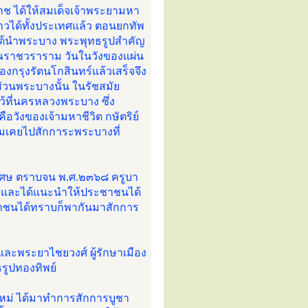
ช ได้ให้สมเด็จเจ้าพระยามหา
ลาวได้ทั้งประเทศแล้ว ตอนยกทัพ
ได้นำพระบาง พระพุทธรูปสำคัญ
รุณราชวราราม วันในวังของแผ่น
งกรุงรัตนโกสินทร์แล้วเสร็จจึง
่วนพระบางนั้น ในรัชสมัย
้ที่นครหลวงพระบาง ซึ่ง
อวังของเจ้ามหาชีวิต กษัตริย์
 ผมเคยไปสักการะพระบางที่
ีเศษ ตราบจน พ.ศ.๒๓๖๘ ครูบา
ย์ และได้แนะนำให้ประชาชนได้
ชาชนได้ทราบก็พากันมาสักการ
ละพระยาไชยวงศ์ ผู้รักษาเมือง
รูปทองทิพย์
งใหม่ ได้มาทำการสักการบูชา