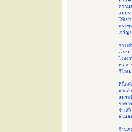
ความส
สมปรา
ให้เช่
พระพุท
เจริญ
การเด
เวียงป
โรงงาน
หวาย ข
กิโลเ
ทีนี้ก
สายลำพ
สนามบิ
อาคารโ
ผ่านสี
สโมสร
ร้านสว