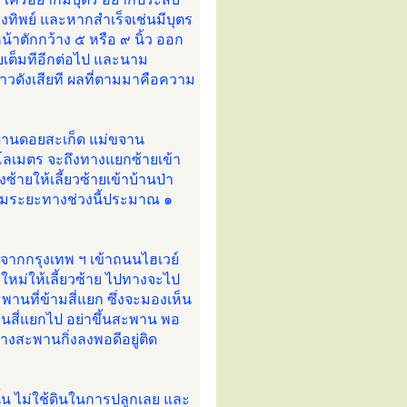
ทิพย์ และหากสำเร็จเช่นมีบุตร
าตักกว้าง ๕ หรือ ๙ นิ้ว ออก
้อยเต็มทีอีกต่อไป และนาม
ราวดังเสียที ผลที่ตามมาคือความ
่านดอยสะเก็ด แม่ขจาน
ิโลเมตร จะถึงทางแยกซ้ายเข้า
้ายให้เลี้ยวซ้ายเข้าบ้านป่า
รวมระยะทางช่วงนี้ประมาณ ๑
าจากกรุงเทพ ฯ เข้าถนนไฮเวย์
ใหม่ให้เลี้ยวซ้าย ไปทางจะไป
พานที่ข้ามสี่แยก ซึ่งจะมองเห็น
านสี่แยกไป อย่าขึ้นสะพาน พอ
้างสะพานกิ่งลงพอดีอยู่ติด
นั้น ไม่ใช้ดินในการปลูกเลย และ