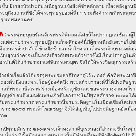
ชั้น มีเกสรบัวประดับเหนือฐานแข้งสิงห์จำหลักลาย เบื้องหลังฐา
้ ระบุถึงสถานที่ซึ่งได้พระพุทธรูปองค์นี้มา รวมทั้งศักราชที่พระพุ
กรุงเทพมหานคร
ิ :
พระพุทธบุษยรัตนจักรพรรดิพิมลมณีมัยนี้ไม่ปรากฏแน่ชัดว่าผู้ใดเ
ยงแต่ทราบว่าพระพุทธปฏิมาแก้วผลึกองค์นี้มีผู้พาหนีภยันตรายไป
มืองนครจำปาศักดิ์ ข้างฝั่งซ้ายแม่น้ำโขง สมเด็จพระเจ้าบรมวง
นนิษฐานว่าคงจะเป็นองค์เดียวกับพระแก้วขาวซึ่งมีเรื่องปรากฏใ
ะอรหันต์ได้แก้วขาวมาแต่จันทรเทวบุตร จึงได้ให้พระวิษณุกรรมสร
ร้างสำเร็จแล้วได้บรรจุพระบรมสารีริกธาตุไว้ ๔ องค์ คือที่พระเมาฬ
ะองค์หนึ่งและพระโอษฐ์องค์หนึ่ง พระแก้วขาวองค์นี้ได้ประดิษฐา
าลที่พระฤาษีสุเทพสร้างเมืองหริภุญชัย และขอพระนางจามเทวีราช
ภุญชัย จนถึงแผ่นดินพระเจ้าติโลกราช ในปีพุทธศักราช ๒๐๑๑ ได้อั
กับพระแก้วมรกต พระแก้วขาวนี้มาประดิษฐานในเมืองเชียงใหม่นาน 
ักราช ๒๐๙๕ พระเจ้าไชยเชษฐาจึงได้อัญเชิญไปประดิษฐานยังเมื
รกต
ในปีพุทธศักราช ๒๑๐๗ พระเจ้าหงสาวดีบุเรงนองมีอำนาจขึ้นในพุ
เห็นว่า ที่ตั้งเมืองหลวงพระบางนั้นมีทำเลซึ่งจะสู้ข้าศึกศัตรูมิได้