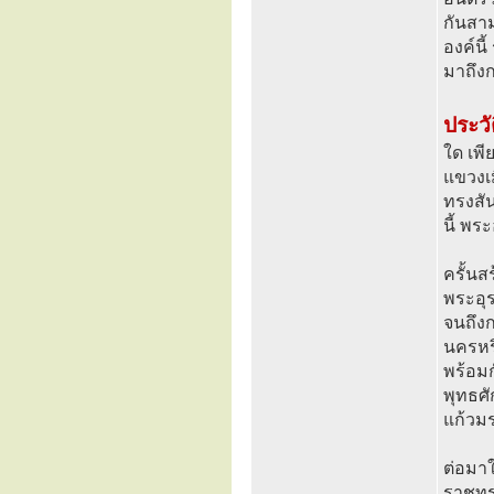
กันสาม
องค์นี
มาถึง
ประวัต
ใด เพี
แขวงเ
ทรงสั
นี้ พร
ครั้นส
พระอุร
จนถึงก
นครหริ
พร้อม
พุทธศ
แก้วม
ต่อมา
ราชทรง