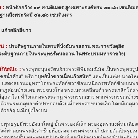
 :
หน้าตักกว้าง ๑๙ เซนติเมตร สูงเฉพาะองค์พระ ๓๑.๘๐ เซนติเม
กฐานถึงพระรัศมี ๕๑.๘๐ เซนติเมตร
แก้วผลึกสีขาว
ัน :
ประดิษฐานภายในพระที่นั่งอัมพรสถาน พระราชวังดุสิต
ประดิษฐานภายในพระพุทธรัตนสถาน ในพระบรมมหาราชวัง)
ลักษณะ :
พระพุทธบุษยรัตนจักรพรรดิพิมลมณีมัย เป็นพระพุทธรูปทำ
ชรน้ำค้าง”
หรือ
“บุษย์น้ำขาวเนื้อแก้วสนิท”
และเป็นแท่งขนาดใหญ่
 แสดงธยานะมุทราโดยพระหัตถ์ขวาซ้อนเหนือกรพหัตถ์ซ้ายบนพระเ
าฎค่อนข้างแคบ พระขนงโก่ง พระเนตรเหลือบต่ำ พระนาสิกโด่ง พร
้งมีอุณาโลมที่กึ่งกลางพระนลาฏ พระกรรณยาว หากพระกรรณข้างข
บด้วยพระเกตุทองคำประกอบด้วยเม็ดพระศกขนาดเล็ก โดยมีเกตุม
ด้วยอัญมณีอยู่เบื้องบน
ะพุทธรูปมีพระอังสาใหญ่ บั้นพระองค์เล็ก ครองอุตราสงค์ห่มเฉีย
สงค์พาดบนพระอังสาซ้ายห้อยลงมาจรดพระนาภี ปลายตัดเป็นรูปเห
วาสกสองชั้น พระพุทธรูปประทับนั่งเหนือปัทมาสน์ทองคำประดับเน