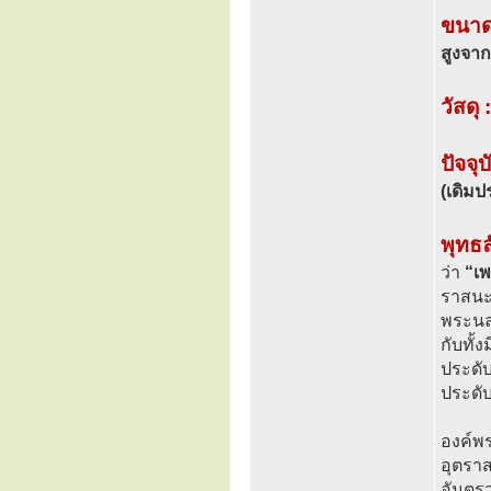
ขนาด
สูงจา
วัสดุ :
ปัจจุบ
(เดิม
พุทธ
ว่า
“เพ
ราสนะ
พระนล
กับทั
ประดั
ประดับ
องค์พร
อุตรา
อันตร