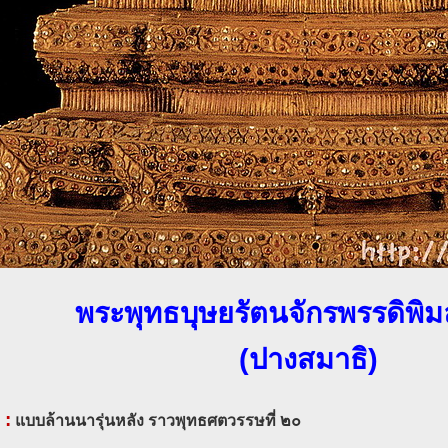
พระพุทธบุษยรัตนจักรพรรดิพิม
(ปางสมาธิ)
 :
แบบล้านนารุ่นหลัง ราวพุทธศตวรรษที่ ๒๐