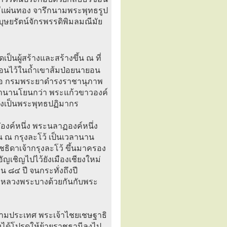
นมีแผ่นทอง จารึกนามพระพุทธรูป
ทธบุษยรัตน์จักรพรรดิพิมลมณีมัย
ป็นผู้สร้างและสร้างขึ้น ณ ที่
ซ่อนไว้ในถ้ำเขาส้มป่อยนายอน
ศ์เธอ กรมพระยาดำรงราชานุภาพ
นตำนานโยนกว่า พระแก้วขาวองค์
้างเป็นพระพุทธปฏิมากร
ีองค์หนึ่ง พระนลาฏองค์หนึ่ง
น ณ กรุงละโว้ เป็นเวลานาน
ธิดาเจ้ากรุงละโว้ ขึ้นมาครอง
ญเชิญไปไว้ยังเมืองเชียงใหม่
๘๔ ปี จนกระทั่งถึงปี
องหลวงพระบางด้วยกันกับพระ
กามประเทศ พระเจ้าไชยเชษฐาธิ
 จึงได้โปรดให้ย้ายราชธานีลงไป