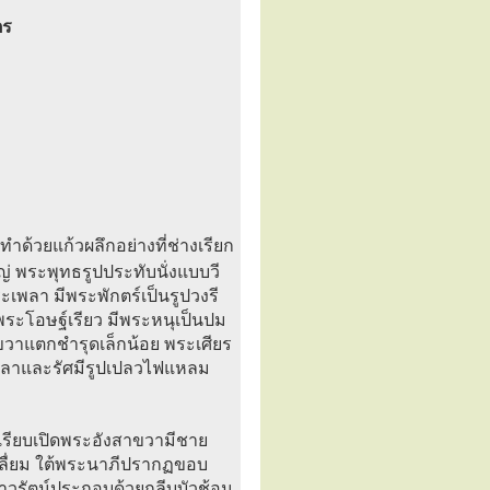
ตร
ด้วยแก้วผลึกอย่างที่ช่างเรียก
 พระพุทธรูปประทับนั่งแบบวี
พลา มีพระพักตร์เป็นรูปวงรี
ะโอษฐ์เรียว มีพระหนุเป็นปม
วาแตกชำรุดเล็กน้อย พระเศียร
าลาและรัศมีรูปเปลวไฟแหลม
งเรียบเปิดพระอังสาขวามีชาย
ลื่ยม ใต้พระนาภีปรากฏขอบ
าวรัตน์ประกอบด้วยกลีบบัวช้อน