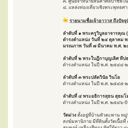
๓. ศูนย์จำหน่ายสินค้าศิลปาชี
๔. แหล่งท่องเที่ยวเชิงพระพุท
รายนามชื่อเจ้าอาวาส ถึงปัจจุ
ลำดับที่ ๑ พระครูวิบูลอาจารคุณ
ดำรงตำแหน่ง วันที่ ๒๔ ตุลาคม 
มรณภาพ วันที่ ๗ มีนาคม พ.ศ. 
ลำดับที่ ๒ พระใบฎีกาบุญเลิศ ที
ดำรงตำแหน่ง ในปี พ.ศ. ๒๕๔๔
ลำดับที่ ๓ พระปลัดวินัย วินโย
ดำรงตำแหน่ง ในปี พ.ศ. ๒๕๔๕
ลำดับที่ ๔ พระอธิการสุธน สุธมโ
ดำรงตำแหน่ง ในปี พ.ศ. ๒๕๔๖-ปัจ
วัดม่วง
ตั้งอยู่ที่บ้านหัวตะพาน ห
สงฆ์มหานิกาย มีที่ดินตั้งวัดเนื้
สมพงษ์ เหลืองสีทอง ทิศใต้ยาว ๘