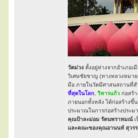
วัดม่วง
ตั้งอยู่ห่างจากอำเภอ
วิเศษชัยชาญ (ทางหลวงหมายเล
มือ ภายในวัดมีศาสนสถานที่ส
ที่สุดในโลก
,
วิหารแก้ว
ก่อสร้า
ภายนอกทั้งหลัง ได้ก่อสร้างข
ประมาณในการก่อสร้างประม
คุณป้าละม่อม รัตนพราหมณ์
เป
และคณะของคุณอานนท์ สุวร