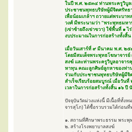
ในปี พ.ศ. ๒๕๓๔ ท่านพระครูวิบู
ประชาชนพุทธบริษัทผู้มีจิตศรัทธ
เพื่อน้อมเกล้าฯ ถวายแด่พระบาทส
วงศ์ มีพระนามว่า “พระพุทธมหาน
(เข่าซ้ายถึงเข่าขวา) ใช้พื้นที
งบประมาณในการก่อสร้างทั้งสิ้น
เมื่อวันเสาร์ที่ ๙ มีนาคม พ.ศ. ๒
โดยมีสมเด็จพระพุทธโฆษาจารย์ (
สงฆ์ และท่านพระครูวิบูลอาจาร
หาทุน คณะลูกศิษย์ลูกหาของท่าน
ร่วมกับประชาชนพุทธบริษัทผู้มีจ
สำเร็จเรียบร้อยสมบูรณ์ เมื่อวัน
เวลาในการก่อสร้างทั้งสิ้น ๑๖ ปี 
ปัจจุบันวัดม่วงแห่งนี้ มีเนื้อที่
จารสุโภ) ได้ซื้อรวบรวมได้ก่อนท
๑. สถานที่ศึกษาพระธรรม พระพ
๒. สร้างโรงพยาบาลสงฆ์