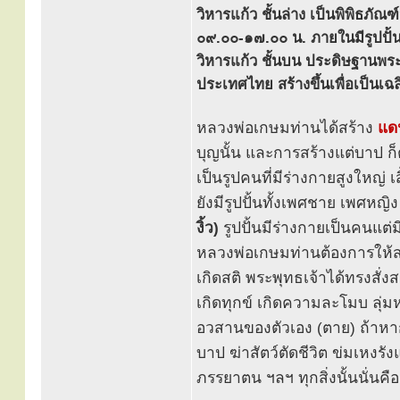
วิหารแก้ว ชั้นล่าง เป็นพิพิธภั
๐๙.๐๐-๑๗.๐๐ น. ภายในมีรูปปั้
วิหารแก้ว ชั้นบน ประดิษฐานพระพุท
ประเทศไทย สร้างขึ้นเพื่อเป็นเฉ
หลวงพ่อเกษมท่านได้สร้าง
แด
บุญนั้น และการสร้างแต่บาป ก็
เป็นรูปคนที่มีร่างกายสูงใหญ่ เส
ยังมีรูปปั้นทั้งเพศชาย เพศห
งิ้ว)
รูปปั้นมีร่างกายเป็นคนแต่
หลวงพ่อเกษมท่านต้องการให้สาธ
เกิดสติ พระพุทธเจ้าได้ทรงสั่
เกิดทุกข์ เกิดความละโมบ ลุ่ม
อวสานของตัวเอง (ตาย) ถ้าหากไ
บาป ฆ่าสัตว์ตัดชีวิต ข่มเหงรัง
ภรรยาตน ฯลฯ ทุกสิ่งนั้นนั่นคื