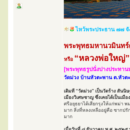
ไหว้พระประธาน ๗๗ จั
พระพุทธมหานวมินทร์ศ
“หลวงพ่อใหญ่”
หรือ
[พระพุทธรูปนั่งปางประทานพร
วัดม่วง บ้านหัวตะพาน ต.หัวต
เดิมที “วัดม่วง” เป็นวัดร้าง สั
เมืองวิเศษชาญ ซึ่งเคยได้เป็นเมือ
ศรีอยุธยาได้เสียกรุงให้แก่พม่า
มาก สิ่งที่หลงเหลืออยู่คือ ซากป
มาก
เมื่อวันที่ ๘ ธันวาคม พ.ศ. ๒๕๒