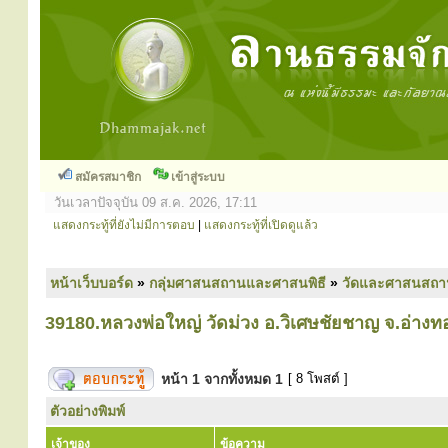
สมัครสมาชิก
เข้าสู่ระบบ
วันเวลาปัจจุบัน 09 ส.ค. 2026, 17:11
แสดงกระทู้ที่ยังไม่มีการตอบ
|
แสดงกระทู้ที่เปิดดูแล้ว
หน้าเว็บบอร์ด
»
กลุ่มศาสนสถานและศาสนพิธี
»
วัดและศาสนสถา
39180.หลวงพ่อใหญ่ วัดม่วง อ.วิเศษชัยชาญ จ.อ่างท
หน้า
1
จากทั้งหมด
1
[ 8 โพสต์ ]
ตัวอย่างพิมพ์
เจ้าของ
ข้อความ